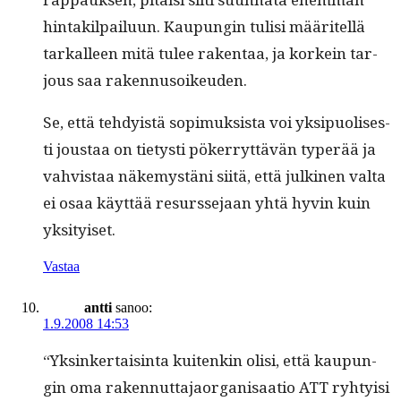
hin­tak­il­pailu­un. Kaupun­gin tulisi määritel­lä
tarkalleen mitä tulee rak­en­taa, ja korkein tar­
jous saa rakennusoikeuden.
Se, että tehdy­istä sopimuk­sista voi yksipuolis­es­
ti jous­taa on tietysti pök­er­ryt­tävän type­r­ää ja
vahvis­taa näke­mys­täni siitä, että julki­nen val­ta
ei osaa käyt­tää resursse­jaan yhtä hyvin kuin
yksityiset.
Vastaa
antti
sanoo:
1.9.2008 14:53
“Yksinker­tais­in­ta kuitenkin olisi, että kaupun­
gin oma raken­nut­ta­jaor­gan­isaa­tio ATT ryhty­isi