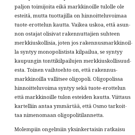
paljon toim­i­joi­ta eikä markki­noille tulolle ole
esteitä, mut­ta tuot­ta­jil­la on hin­noit­telu­voimaa
tuote-erot­telun kaut­ta. Vaikea uskoa, että asun­
non osta­jat oli­si­vat raken­nut­ta­jien suh­teen
merkkiuskol­lisia, joten jos raken­nus­markki­noil­
la syn­tyy monop­o­lis­tista kil­pailua, se syn­tyy
kaupun­gin tont­tik­il­pailu­jen merkkiuskol­lisu­ud­
es­ta. Toinen vai­h­toe­hto on, että raken­nus­
markki­noil­la val­lit­see oli­gop­o­li. Oli­gop­o­lis­sa
hin­noit­telu­voima syn­tyy sekä tuote-erot­telun
että markki­noille tulon estei­den kaut­ta. Viit­taus
kartel­li­in antaa ymmärtää, että Osmo tarkoit­
taa nimeno­maan oligopolitilannetta.
Molem­pi­in ongelmi­in yksinker­taisin ratkaisu