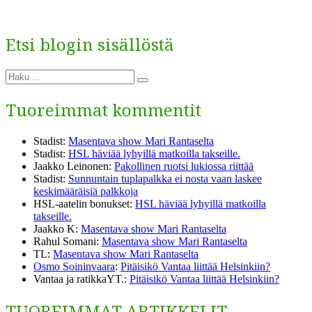
Etsi blogin sisällöstä
Etsi:
Haku
Tuoreimmat kommentit
Stadist
:
Masentava show Mari Rantaselta
Stadist
:
HSL häviää lyhyillä matkoilla takseille.
Jaakko Leinonen
:
Pakollinen ruotsi lukiossa riittää
Stadist
:
Sunnuntain tuplapalkka ei nosta vaan laskee
keskimääräisiä palkkoja
HSL-aatelin bonukset
:
HSL häviää lyhyillä matkoilla
takseille.
Jaakko K
:
Masentava show Mari Rantaselta
Rahul Somani
:
Masentava show Mari Rantaselta
TL
:
Masentava show Mari Rantaselta
Osmo Soininvaara
:
Pitäisikö Vantaa liittää Helsinkiin?
Vantaa ja ratikkaYT.
:
Pitäisikö Vantaa liittää Helsinkiin?
TUOREIMMAT ARTIKKELIT