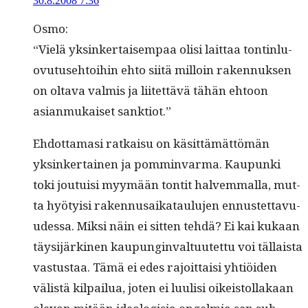
30.8.2008 7:36
Osmo:
“Vielä yksinker­taisem­paa olisi lait­taa ton­tin­lu­
ovu­tuse­htoi­hin ehto siitä mil­loin raken­nuk­sen
on olta­va valmis ja liitet­tävä tähän ehtoon
asian­mukaiset sanktiot.”
Ehdot­ta­masi ratkaisu on käsit­tämät­tömän
yksinker­tainen ja pom­min­var­ma. Kaupun­ki
toki jou­tu­isi myymään ton­tit halvem­mal­la, mut­
ta hyö­ty­isi raken­nu­saikataulu­jen ennustet­tavu­
udessa. Mik­si näin ei sit­ten tehdä? Ei kai kukaan
täysi­järki­nen kaupung­in­val­tu­utet­tu voi täl­laista
vas­tus­taa. Tämä ei edes rajoit­taisi yhtiöi­den
välistä kil­pailua, joten ei luulisi oikeis­tol­lakaan