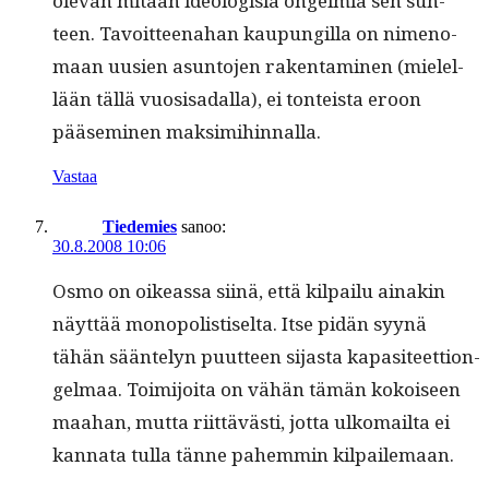
ole­van mitään ide­ol­o­gisia ongelmia sen suh­
teen. Tavoit­teena­han kaupungilla on nimeno­
maan uusien asun­to­jen rak­en­t­a­mi­nen (mielel­
lään täl­lä vuo­sisadal­la), ei ton­teista eroon
pääsem­i­nen maksimihinnalla.
Vastaa
Tiedemies
sanoo:
30.8.2008 10:06
Osmo on oike­as­sa siinä, että kil­pailu ainakin
näyt­tää monop­o­lis­tiselta. Itse pidän syynä
tähän sään­te­lyn puut­teen sijas­ta kap­a­siteet­tion­
gel­maa. Toim­i­joi­ta on vähän tämän kokoiseen
maa­han, mut­ta riit­tävästi, jot­ta ulko­mail­ta ei
kan­na­ta tul­la tänne pahem­min kilpailemaan.