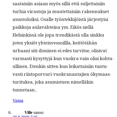
saataisi­in asi­aan myös sil­lä että sul­jet­taisi­in
turhia viras­to­ja ja muutet­taisi­in raken­nuk­set
asun­toloik­si. Osalle työn­tekki­jöistä järjesty­isi
paikko­ja aulavahteina ym. Eikös siel­lä
Helsinkissä ole jopa trendikästä olla sinkku
joten yksiöt yhteisves­soil­l­la, keit­tötähän
urbaani siti-ihmi­nen ei edes tarvitse, oli­si­vat
var­masti kysyt­tyjä kun vuokra vain olisi kohtu­
ulli­nen. Etenkin sit­ten kun leikat­taisi­in tun­tu­
vasti riisto­por­vari-vuokranan­ta­jien öky­maas­
tu­ritukea, joka asum­istuen nimel­läkin
tunnetaan..
Vastaa
Ville
sanoo: