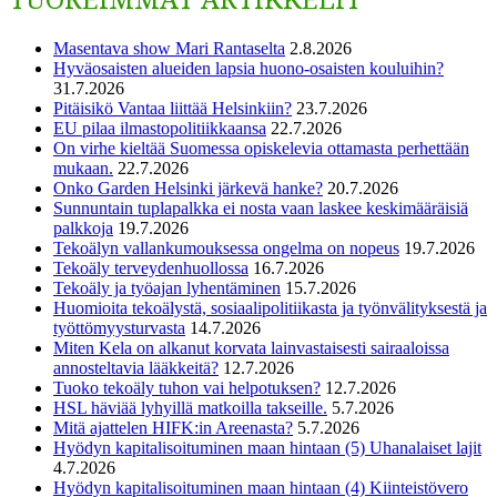
Masentava show Mari Rantaselta
2.8.2026
Hyväosaisten alueiden lapsia huono-osaisten kouluihin?
31.7.2026
Pitäisikö Vantaa liittää Helsinkiin?
23.7.2026
EU pilaa ilmastopolitiikkaansa
22.7.2026
On virhe kieltää Suomessa opiskelevia ottamasta perhettään
mukaan.
22.7.2026
Onko Garden Helsinki järkevä hanke?
20.7.2026
Sunnuntain tuplapalkka ei nosta vaan laskee keskimääräisiä
palkkoja
19.7.2026
Tekoälyn vallankumouksessa ongelma on nopeus
19.7.2026
Tekoäly terveydenhuollossa
16.7.2026
Tekoäly ja työajan lyhentäminen
15.7.2026
Huomioita tekoälystä, sosiaalipolitiikasta ja työnvälityksestä ja
työttömyysturvasta
14.7.2026
Miten Kela on alkanut korvata lainvastaisesti sairaaloissa
annosteltavia lääkkeitä?
12.7.2026
Tuoko tekoäly tuhon vai helpotuksen?
12.7.2026
HSL häviää lyhyillä matkoilla takseille.
5.7.2026
Mitä ajattelen HIFK:in Areenasta?
5.7.2026
Hyödyn kapitalisoituminen maan hintaan (5) Uhanalaiset lajit
4.7.2026
Hyödyn kapitalisoituminen maan hintaan (4) Kiinteistövero