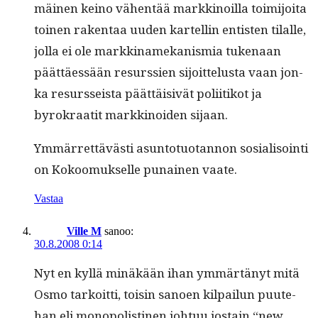
mäi­nen keino vähen­tää markki­noil­la toim­i­joi­ta
toinen rak­en­taa uuden kartellin entis­ten tilalle,
jol­la ei ole markki­namekanis­mia tuke­naan
päät­täessään resurssien sijoit­telus­ta vaan jon­
ka resurs­seista päät­täi­sivät poli­itikot ja
byrokraatit markki­noiden sijaan.
Ymmär­ret­tävästi asun­to­tuotan­non sosial­isoin­ti
on Kokoomuk­selle punainen vaate.
Vastaa
Ville M
sanoo:
30.8.2008 0:14
Nyt en kyl­lä minäkään ihan ymmärtänyt mitä
Osmo tarkoit­ti, toisin sanoen kil­pailun puute­
han eli monop­o­listi­nen johtuu jostain “new