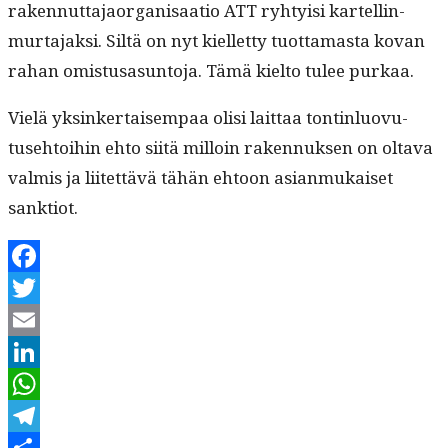
raken­nut­ta­jaor­gan­isaa­tio ATT ryhty­isi kartellin­
mur­ta­jak­si. Siltä on nyt kiel­let­ty tuot­ta­mas­ta kovan
rahan omis­tusasun­to­ja. Tämä kiel­to tulee purkaa.
Vielä yksinker­taisem­paa olisi lait­taa ton­tin­lu­ovu­
tuse­htoi­hin ehto siitä mil­loin raken­nuk­sen on olta­va
valmis ja liitet­tävä tähän ehtoon asian­mukaiset
sanktiot.
Facebook
Twitter
Email
LinkedIn
WhatsApp
Telegram