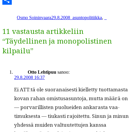
Kirjoittaja
Julkaistu
Kategoriat
Avainsanat
Share
Osmo Soininvaara
29.8.2008
_
asuntopolitiikka
,
_
11 vastausta artikkeliin
“Täydellinen ja monopolistinen
kilpailu”
Otto Lehtipuu
sanoo:
29.8.2008 16:37
Ei ATT:tä ole suo­ranais­es­ti kiel­let­ty tuot­ta­mas­ta
kovan rahan omis­tusasun­to­ja, mut­ta määrä on
— por­var­il­lis­ten puoluei­den ankaras­ta vaa­
timuk­ses­ta — tiukasti rajoitet­tu. Sin­un ja min­un
yhdessä muiden val­tu­utet­tu­jen kanssa