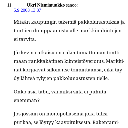
Ukri Niemimuukko
sanoo:
5.9.2008 13:37
Mitään kaupun­gin tekemiä pakkol­u­nas­tuk­sia ja
tont­tien dump­paamista alle markki­nahin­to­jen
ei tarvita.
Järkevin ratkaisu on rak­en­ta­mat­toman tont­ti­
maan rankkakäti­nen kiin­teistövero­tus. Markki­
nat kor­jaa­vat sil­loin itse toim­intaansa, eikä täy­
dy lähteä tyly­jen pakkol­u­nas­tusten tielle.
Onko asia tabu, vai mik­si siitä ei puhuta
enemmän?
Jos jos­sain on monop­o­liase­ma joka tulisi
purkaa, se löy­tyy kaavoituk­ses­ta. Rak­en­t­a­mi­