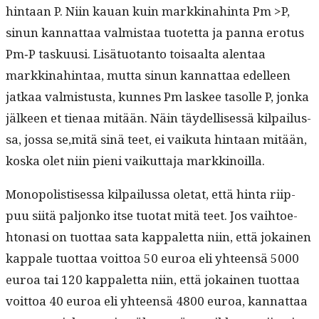
hin­taan P. Niin kauan kuin markki­nahin­ta Pm >P,
sin­un kan­nat­taa valmis­taa tuotet­ta ja pan­na ero­tus
Pm‑P tasku­usi. Lisä­tuotan­to toisaal­ta alen­taa
markki­nahin­taa, mut­ta sin­un kan­nat­taa edelleen
jatkaa valmis­tus­ta, kunnes Pm las­kee tasolle P, jon­ka
jäl­keen et tien­aa mitään. Näin täy­del­lisessä kil­pailus­
sa, jos­sa se,mitä sinä teet, ei vaiku­ta hin­taan mitään,
kos­ka olet niin pieni vaikut­ta­ja markkinoilla.
Monop­o­lis­tises­sa kil­pailus­sa ole­tat, että hin­ta riip­
puu siitä paljonko itse tuo­tat mitä teet. Jos vai­h­toe­
htonasi on tuot­taa sata kap­palet­ta niin, että jokainen
kap­pale tuot­taa voit­toa 50 euroa eli yhteen­sä 5000
euroa tai 120 kap­palet­ta niin, että jokainen tuot­taa
voit­toa 40 euroa eli yhteen­sä 4800 euroa, kan­nat­taa