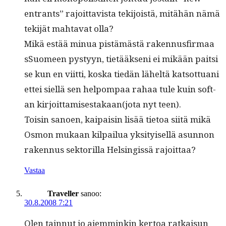
entrants” rajoit­tavista tek­i­joistä, mitähän nämä
tek­i­jät mah­ta­vat olla?
Mikä estää min­ua pistämästä raken­nus­fir­maa
sSuomeen pystyyn, tietääk­seni ei mikään pait­si
se kun en viit­ti, kos­ka tiedän läheltä kat­sot­tuani
ettei siel­lä sen helpom­paa rahaa tule kuin sof­t­
an kirjoittamisestakaan(jota nyt teen).
Toisin sanoen, kaipaisin lisää tietoa siitä mikä
Osmon mukaan kil­pailua yksi­tyisel­lä asun­non
raken­nus sek­to­ril­la Helsingis­sä rajoittaa?
Vastaa
Traveller
sanoo:
30.8.2008 7:21
Olen tain­nut jo aiem­minkin ker­toa ratkaisun