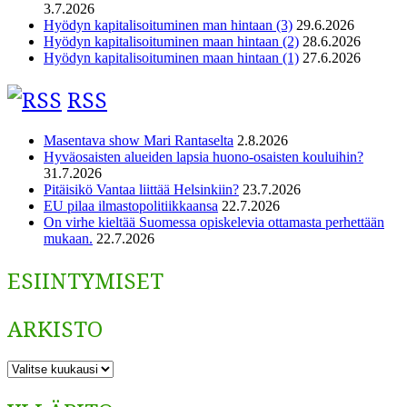
3.7.2026
Hyödyn kapitalisoituminen man hintaan (3)
29.6.2026
Hyödyn kapitalisoituminen maan hintaan (2)
28.6.2026
Hyödyn kapitalisoituminen maan hintaan (1)
27.6.2026
RSS
Masentava show Mari Rantaselta
2.8.2026
Hyväosaisten alueiden lapsia huono-osaisten kouluihin?
31.7.2026
Pitäisikö Vantaa liittää Helsinkiin?
23.7.2026
EU pilaa ilmastopolitiikkaansa
22.7.2026
On virhe kieltää Suomessa opiskelevia ottamasta perhettään
mukaan.
22.7.2026
ESIINTYMISET
ARKISTO
ARKISTO