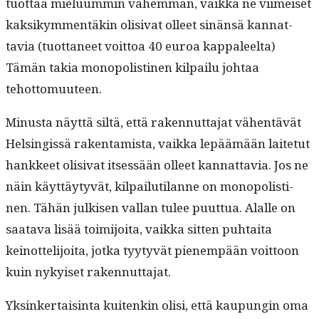
tuot­taa mielu­um­min vähem­män, vaik­ka ne viimeiset
kak­sikym­men­täkin oli­si­vat olleet sinän­sä kan­nat­
tavia (tuot­ta­neet voit­toa 40 euroa kap­paleelta)
Tämän takia monop­o­listi­nen kil­pailu johtaa
tehottomuuteen.
Minus­ta näyt­tä siltä, että raken­nut­ta­jat vähen­tävät
Helsingis­sä rak­en­tamista, vaik­ka lep­äämään laite­tut
han­kkeet oli­si­vat itsessään olleet kan­nat­tavia. Jos ne
näin käyt­täy­tyvät, kil­pailu­ti­lanne on monop­o­listi­
nen. Tähän julkisen val­lan tulee puut­tua. Alalle on
saata­va lisää toim­i­joi­ta, vaik­ka sit­ten puh­tai­ta
keinot­telijoi­ta, jot­ka tyy­tyvät pienem­pään voit­toon
kuin nykyiset rakennuttajat.
Yksinker­tais­in­ta kuitenkin olisi, että kaupun­gin oma