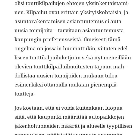
olisi tont­tik­il­pailu­jen ehto­jen yksinker­tais­t­a­mi­
nen. Kil­pailut ovat erit­täin yksi­tyisko­htaisia, ja
asun­torak­en­tamisen asiantun­te­mus ei auta
uusia toim­i­joi­ta – tarvi­taan asiantun­te­mus­ta
kaupun­gin pref­er­ens­seistä. Ilmeis­es­ti tämä
ongel­ma on jos­sain huo­mat­tukin, viitat­en edel­
liseen tont­tik­il­pailuketju­un sekä nyt meneil­lään
ole­vien tont­tik­il­pailuil­moi­tusten tapaan mah­
dol­lis­taa uusien toim­i­joiden mukaan tuloa
esimerkik­si otta­mal­la mukaan pienem­piä
tontteja.
Jos koetaan, että ei voi­da kuitenkaan luop­ua
siitä, että kaupun­ki määrit­tää autopaikko­jen
jak­er­ho­huonei­den määrät ja alueelle tyyp­il­lisen
rap­pauk­sen, pitäisi silti suun­na­ta enem­män