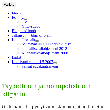
Siirry
Valikko
sisältöön
Etusivu
Esittely
näytä
CV
alavalikko
Yhteystiedot
Blogini säännöt
Julkaisut — tilaa kirjojani
Kunnallisvaalit
näytä
Seuraavat 400 000 helsinkiläistä
alavalikko
kunnallisvaaliohjelmani 2012
Kunnallisvaaliohjelmani 2008
Linkit
Kotisivuni ennen 1.5.2007
näytä
vanhat eduskuntasivuni
alavalikko
Täydellinen ja monopolistinen
kilpailu
Olete­taan, että pystyt valmis­ta­maan jotain tuotet­ta