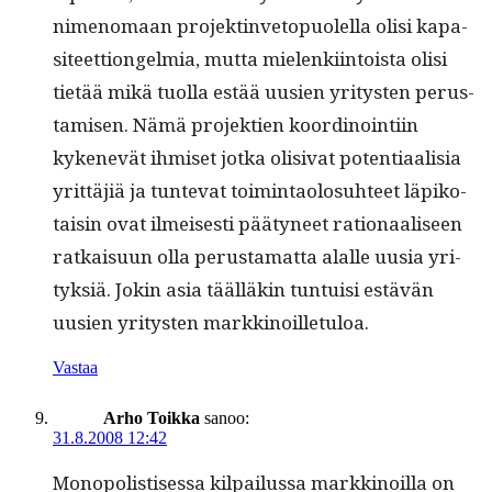
nimeno­maan pro­jek­t­in­ve­top­uolel­la olisi kap­a­
siteet­tion­gelmia, mut­ta mie­lenki­in­toista olisi
tietää mikä tuol­la estää uusien yri­tys­ten perus­
tamisen. Nämä pro­jek­tien koordi­noin­ti­in
kykenevät ihmiset jot­ka oli­si­vat poten­ti­aal­isia
yrit­täjiä ja tun­te­vat toim­intaolo­suh­teet läpiko­
taisin ovat ilmeis­es­ti pää­tyneet ratio­naaliseen
ratkaisu­un olla perus­ta­mat­ta alalle uusia yri­
tyk­siä. Jokin asia tääl­läkin tun­tu­isi estävän
uusien yri­tys­ten markkinoilletuloa.
Vastaa
Arho Toikka
sanoo:
31.8.2008 12:42
Monop­o­lis­tises­sa kil­pailus­sa markki­noil­la on