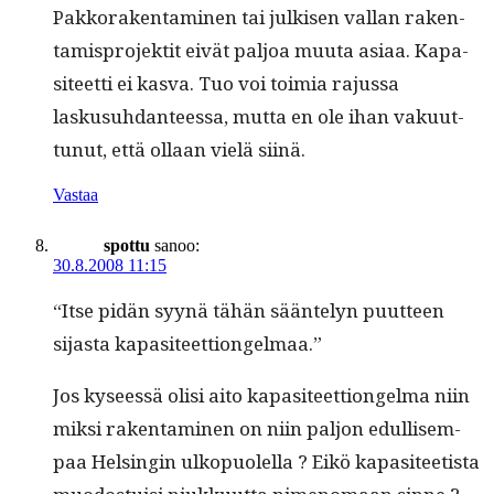
Pakko­rak­en­t­a­mi­nen tai julkisen val­lan rak­en­
tamis­pro­jek­tit eivät paljoa muu­ta asi­aa. Kap­a­
siteet­ti ei kas­va. Tuo voi toimia rajus­sa
laskusuh­dan­teessa, mut­ta en ole ihan vaku­ut­
tunut, että ollaan vielä siinä.
Vastaa
spottu
sanoo:
30.8.2008 11:15
“Itse pidän syynä tähän sään­te­lyn puut­teen
sijas­ta kapasiteettiongelmaa.”
Jos kyseessä olisi aito kap­a­siteet­tion­gel­ma niin
mik­si rak­en­t­a­mi­nen on niin paljon edullisem­
paa Helsin­gin ulkop­uolel­la ? Eikö kap­a­siteetista