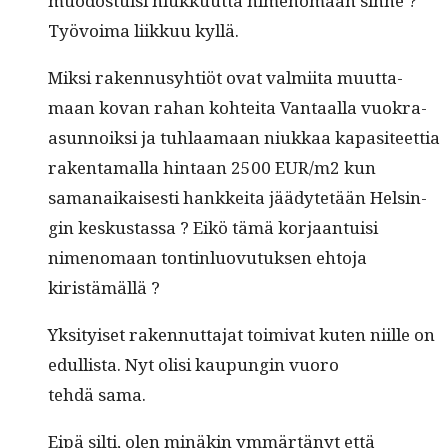
muo­dos­tu­isi niukku­ut­ta nimeno­maan sinne ?
Työvoima liikkuu kyllä.
Mik­si raken­nusy­htiöt ovat valmi­ita muut­ta­
maan kovan rahan kohtei­ta Van­taal­la vuokra-
asun­noik­si ja tuh­laa­maan niukkaa kap­a­siteet­tia
rak­en­ta­mal­la hin­taan 2500 EUR/m2 kun
samanaikaises­ti han­kkei­ta jäädytetään Helsin­
gin keskus­tas­sa ? Eikö tämä kor­jaan­tu­isi
nimeno­maan ton­tin­lu­ovu­tuk­sen ehto­ja
kiristämällä ?
Yksi­tyiset raken­nut­ta­jat toimi­vat kuten niille on
edullista. Nyt olisi kaupun­gin vuoro
tehdä sama.
Eipä silti, olen minäkin ymmärtänyt että