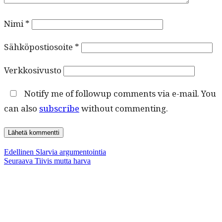
Nimi
*
Sähköpostiosoite
*
Verkkosivusto
Notify me of followup comments via e-mail. You
can also
subscribe
without commenting.
Artikkelien
Edellinen
Edellinen
Slarvia argumentointia
Seuraava
artikkeli:
Seuraava
Tiivis mutta harva
selaus
artikkeli: