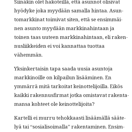
Siinäkin olet hakoteil­lä, että asun­not oli­si­vat
hyödyke joka myy­dään samal­la hin­taa. Asun­
tomarkki­nat toimi­vat siten, että se ensim­mäi­
nen asun­to myy­dään markki­nahin­taan ja
toinen taas uuteen markki­nahin­taan, eli raken­
nus­li­ikkei­den ei voi kan­nat­taa tuot­taa
vähemmän.
Yksinker­taisin tapa saa­da uusia asun­to­ja
markki­noille on kil­pailun lisäämi­nen. En
ymmär­rä mitä tarkoi­tat keinot­telijoil­la. Eikös
kaik­ki raken­nus­fir­mat jot­ka omis­ta­vat rak­en­ta­
mansa kohteet ole keinottelijoita?
Kartel­li ei mur­ru tehokkaasti lisäämäl­lä sääte­
lyä tai “sosial­isoimal­la” rak­en­t­a­mi­nen. Ensim­