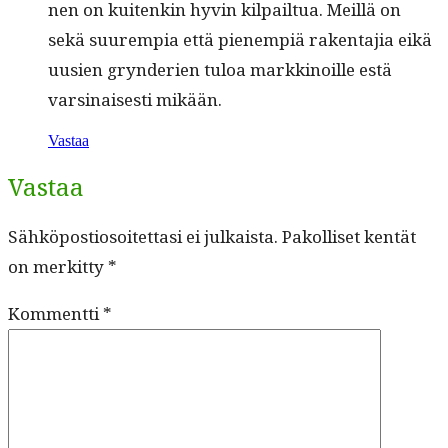
nen on kuitenkin hyvin kil­pail­tua. Meil­lä on
sekä suurem­pia että pienem­piä rak­en­ta­jia eikä
uusien gryn­de­rien tuloa markki­noille estä
varsi­nais­es­ti mikään.
Vastaa
Vastaa
Sähköpostiosoitettasi ei julkaista.
Pakolliset kentät
on merkitty
*
Kommentti
*