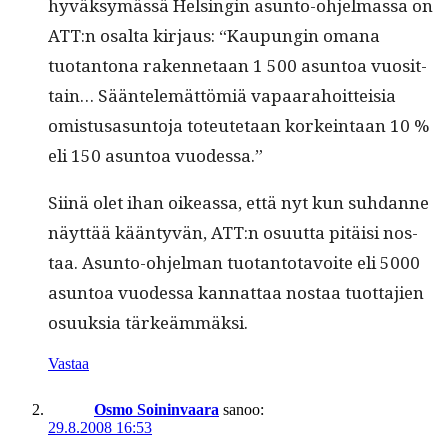
hyväksymässä Helsin­gin asun­to-ohjel­mas­sa on
ATT:n osalta kir­jaus: “Kaupun­gin omana
tuotan­tona raken­netaan 1 500 asun­toa vuosit­
tain… Sään­telemät­tömiä vapaara­hoit­teisia
omis­tusasun­to­ja toteutetaan korkein­taan 10 %
eli 150 asun­toa vuodessa.”
Siinä olet ihan oike­as­sa, että nyt kun suh­danne
näyt­tää kään­tyvän, ATT:n osu­ut­ta pitäisi nos­
taa. Asun­to-ohjel­man tuotan­to­tavoite eli 5000
asun­toa vuodessa kan­nat­taa nos­taa tuot­ta­jien
osuuk­sia tärkeämmäksi.
Vastaa
Osmo Soininvaara
sanoo:
29.8.2008 16:53