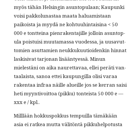
myös tähän Helsin­gin asun­top­u­laan; Kaupun­ki
voisi pakkol­u­nas­taa maa­ta halu­amis­taan
paikoista ja myy­dä ne kohtu­uhin­taisi­na < 50
000 e tont­teina pien­rak­en­ta­jille jol­loin asun­top­
u­la pois­tu­isi muu­ta­mas­sa vuodessa, ja uusavut­
tomien asut­tamien neukkukuu­tioidenkin hin­nat
lask­i­si­vat tar­jo­nan lisään­tyessä. Min­un
mielestäni on aika nau­ret­tavaa, ellei peräti van­
taalaista, sanoa ettei kaupungilla olisi varaa
rak­en­taa infraa näille alueille jos se ker­ran saisi
heti myyn­tivoit­toa (pikku) ton­teista 50 000 e —
xxx e / kpl..
Mil­l­lään hokkus­pokkus tem­puil­la tämäkään
asia ei ratkea mut­ta väl­itön­tä pikkuhelpo­tus­ta