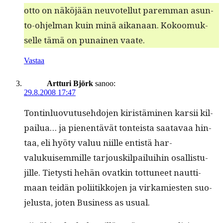
otto on näköjään neu­votel­lut parem­man asun­
to-ohjel­man kuin minä aikanaan. Kokoomuk­
selle tämä on punainen vaate.
Vastaa
Artturi Björk
sanoo:
29.8.2008 17:47
Ton­tin­lu­ovu­tuse­hdo­jen kiristämi­nen kar­sii kil­
pailua… ja pienen­tävät ton­teista saatavaa hin­
taa, eli hyö­ty val­uu niille entistä har­
valukuisem­mille tar­jouskil­pailui­hin osal­lis­tu­
jille. Tietysti hehän ovatkin tot­tuneet naut­ti­
maan tei­dän poli­itikko­jen ja virkami­esten suo­
jelus­ta, joten Busi­ness as usual.