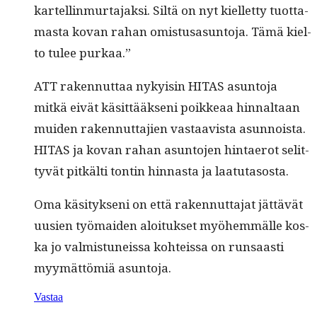
kartellin­mur­ta­jak­si. Siltä on nyt kiel­let­ty tuot­ta­
mas­ta kovan rahan omis­tusasun­to­ja. Tämä kiel­
to tulee purkaa.”
ATT raken­nut­taa nyky­isin HITAS asun­to­ja
mitkä eivät käsit­tääk­seni poikkeaa hinnal­taan
muiden raken­nut­ta­jien vas­taav­ista asun­noista.
HITAS ja kovan rahan asun­to­jen hin­taerot selit­
tyvät pitkälti ton­tin hin­nas­ta ja laatutasosta.
Oma käsi­tyk­seni on että raken­nut­ta­jat jät­tävät
uusien työ­maid­en aloituk­set myöhem­mälle kos­
ka jo valmis­tuneis­sa kohteis­sa on run­saasti
myymät­tömiä asuntoja.
Vastaa