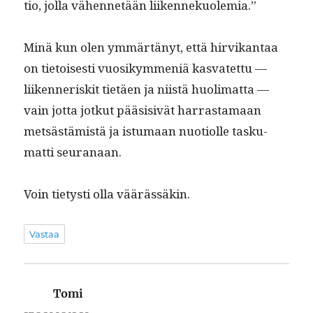
tio, jol­la vähen­netään liikennekuolemia.”
Minä kun olen ymmärtänyt, että hirvikan­taa
on tietois­es­ti vuosikym­meniä kas­vatet­tu —
liiken­ner­iskit tietäen ja niistä huoli­mat­ta —
vain jot­ta jotkut pää­si­sivät har­ras­ta­maan
met­sästämistä ja istu­maan nuo­ti­olle tasku­
mat­ti seuranaan.
Voin tietysti olla väärässäkin.
Vastaa
Tomi
sanoo: