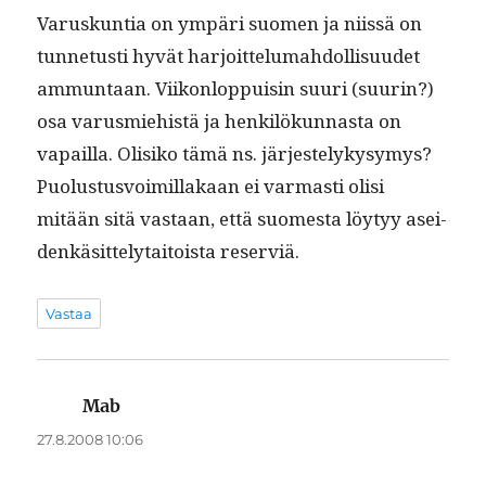
Varuskun­tia on ympäri suomen ja niis­sä on
tun­netusti hyvät har­joit­telumah­dol­lisu­udet
ammuntaan. Viikon­lop­puisin suuri (suurin?)
osa varus­miehistä ja henkilökun­nas­ta on
vapail­la. Olisiko tämä ns. järjestelykysymys?
Puo­lus­tusvoimil­lakaan ei var­masti olisi
mitään sitä vas­taan, että suomes­ta löy­tyy asei­
denkäsit­te­ly­taitoista reserviä.
Vastaa
Mab
sanoo:
27.8.2008 10:06