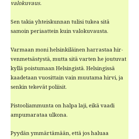
valokuvaus.
Sen takia yhteiskun­nan tulisi tukea sitä
samoin peri­aat­tein kuin valokuvausta.
Var­maan moni helsinkiläi­nen har­ras­taa hir­
ven­metsästys­tä, mut­ta sitä varten he joutu­vat
kyl­lä pois­tu­maan Helsingistä. Helsingis­sä
kaade­taan vuosit­tain vain muu­ta­ma hirvi, ja
senkin tekevät poliisit.
Pis­too­liammun­ta on hal­pa laji, eikä vaa­di
ampumarataa ulkona.
Pyy­dän ymmärtämään, että jos halu­aa