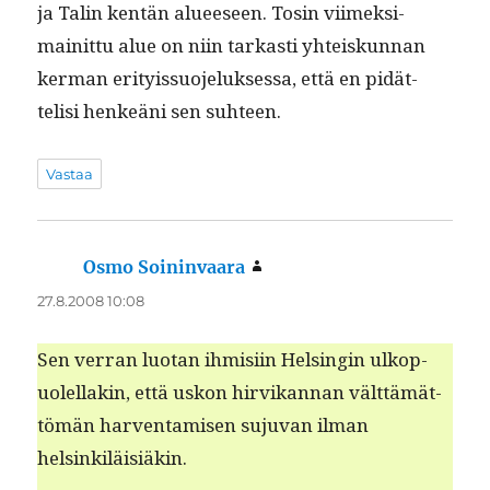
ja Tal­in ken­tän alueeseen. Tosin viimek­si­
mainit­tu alue on niin tarkasti yhteiskun­nan
ker­man eri­tyis­suo­jeluk­ses­sa, että en pidät­
telisi henkeäni sen suhteen.
Vastaa
Osmo Soininvaara
sanoo:
27.8.2008 10:08
Sen ver­ran luotan ihmisi­in Helsin­gin ulkop­
uolel­lakin, että uskon hirvikan­nan vält­tämät­
tömän har­ven­tamisen suju­van ilman
helsinkiläisiäkin.