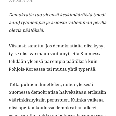
27.8.2008 12:20
Demokra­tia tuo yleen­sä keskimääräistä (medi­
aani) tyh­mem­piä ja asioista vähem­män per­il­lä
ole­via päätöksiä.
Viisaasti san­ot­tu. Jos demokra­tial­ta olisi kysyt­
ty, se olisi var­maan väit­tänyt, että Suomes­sa
tehdään yleen­sä parem­pia päätök­siä kuin
Pohjois-Kore­as­sa tai muu­ta yhtä typerää.
Tot­ta puhuen ihmette­len, miten yleis­es­ti
Suomes­sa demokra­ti­aa halvek­si­taan eri­laisi­in
väärinkäsi­tyk­si­in perustuen. Kuin­ka vaikeaa
olisi opet­taa koulus­sa demokra­t­ian alkeet,
esim. se, että joukko on tietyis­sä kysymyk­sis­sä