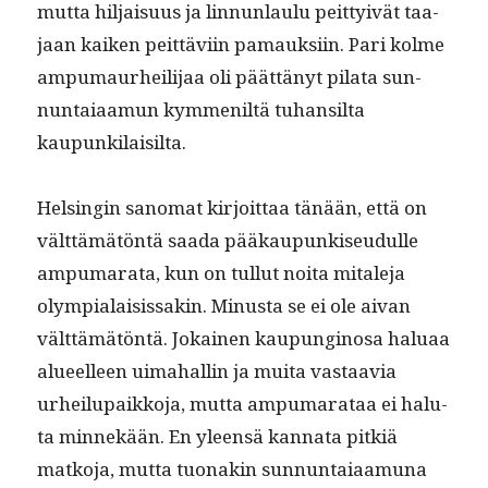
mut­ta hil­jaisu­us ja lin­nun­laulu peit­tyivät taa­
jaan kaiken peit­tävi­in pamauk­si­in. Pari kolme
ampumau­rheil­i­jaa oli päät­tänyt pila­ta sun­
nun­ta­iaa­mun kym­me­niltä tuhan­sil­ta
kaupunkilaisilta.
Helsin­gin sanomat kir­joit­taa tänään, että on
vält­tämätön­tä saa­da pääkaupunkiseudulle
ampumara­ta, kun on tul­lut noi­ta mitale­ja
olympialai­sis­sakin. Minus­ta se ei ole aivan
vält­tämätön­tä. Jokainen kaupungi­nosa halu­aa
alueelleen uima­hallin ja mui­ta vas­taavia
urheilu­paikko­ja, mut­ta ampumarataa ei halu­
ta min­nekään. En yleen­sä kan­na­ta pitk­iä
matko­ja, mut­ta tuon­akin sun­nun­ta­iaa­mu­na