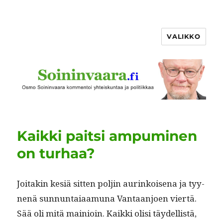
VALIKKO
Kaikki paitsi ampuminen
on turhaa?
Joitakin kesiä sit­ten poljin aurinkoise­na ja tyy­
nenä sun­nun­ta­iaa­mu­na Van­taan­joen viertä.
Sää oli mitä main­ioin. Kaik­ki olisi täy­del­listä,