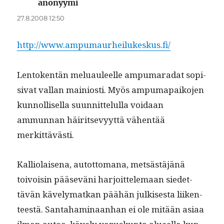
anonyymi
sanoo:
27.8.2008 12:50
http://www.ampumaurheilukeskus.fi/
Lento­ken­tän melu­auleelle ampumara­dat sopi­
si­vat val­lan main­iosti. Myös ampuma­paiko­jen
kun­nol­lisel­la suun­nit­telul­la voidaan
ammunnan häir­it­sevyyt­tä vähen­tää
merkittävästi.
Kalli­o­laise­na, autot­tomana, met­sästäjänä
toivoisin pää­seväni har­joit­tele­maan siedet­
tävän käve­ly­matkan päähän julkises­ta liiken­
teestä. San­ta­ham­i­naan­han ei ole mitään asi­aa