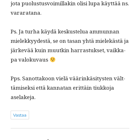
jota puo­lus­tusvoimil­lakin olisi lupa käyt­tää ns.
vararatana.
Ps. Ja turha käy­dä keskustelua ammunnan
mielekkyy­destä, se on tasan yhtä mielekästä ja
järkevää kuin muutkin har­ras­tuk­set, vaikka­
pa valokuvaus
Pps. San­ot­takoon vielä väärinkäsi­tys­ten vält­
tämisek­si että kan­natan erit­täin tiukko­ja
aselakeja.
Vastaa