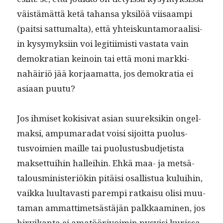
väistämät­tä ketä tahansa yksilöä viisaampi
(pait­si sat­tumal­ta), että yhteiskun­ta­moraal­isi­
in kysymyk­si­in voi legi­t­i­imisti vas­ta­ta vain
demokra­t­ian keinoin tai että moni markki­
nahäir­iö jää kor­jaa­mat­ta, jos demokra­tia ei
asi­aan puutu?
Jos ihmiset kok­i­si­vat asian suurek­sikin ongel­
mak­si, ampumara­dat voisi sijoit­ta puo­lus­
tusvoimien maille tai puo­lus­tus­bud­jetista
mak­set­tui­hin hallei­hin. Ehkä maa- ja met­sä­
talous­min­is­ter­iökin pitäisi osal­lis­tua kului­hin,
vaik­ka luul­tavasti parem­pi ratkaisu olisi muu­
ta­man ammat­timet­sästäjän palkkaami­nen, jos
hirvikan­ta ei amatöörivoimin pysy­isi kuris­sa.