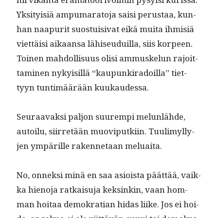
Yksi­ty­isiä ampumara­to­ja saisi perus­taa, kun­
han naa­pu­rit suos­tu­isi­vat eikä mui­ta ihmisiä
viet­täisi aikaansa lähiseuduil­la, siis kor­peen.
Toinen mah­dol­lisu­us olisi ammuskelun rajoit­
ta­mi­nen nyky­isil­lä “kaupunki­radoil­la” tiet­
tyyn tun­timäärään kuukaudessa.
Seu­raavak­si paljon suurem­pi melun­lähde,
autoilu, siir­retään muoviputki­in. Tuulimyl­ly­
jen ympärille raken­netaan meluaita.
No, onnek­si minä en saa asioista päät­tää, vaik­
ka hieno­ja ratkaisu­ja keksinkin, vaan hom­
man hoitaa demokra­t­ian hidas liike. Jos ei hoi­