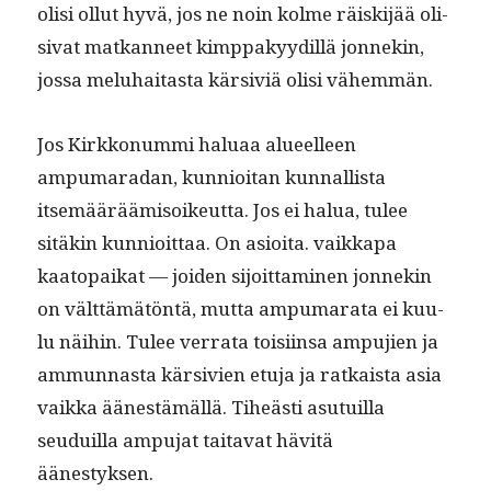
olisi ollut hyvä, jos ne noin kolme räiski­jää oli­
si­vat matkan­neet kimp­pakyy­dil­lä jon­nekin,
jos­sa meluhaitas­ta kär­siviä olisi vähemmän.
Jos Kirkkon­um­mi halu­aa alueelleen
ampumaradan, kun­nioi­tan kun­nal­lista
itsemääräämisoikeut­ta. Jos ei halua, tulee
sitäkin kun­nioit­taa. On asioi­ta. vaikka­pa
kaatopaikat — joiden sijoit­ta­mi­nen jon­nekin
on vält­tämätön­tä, mut­ta ampumara­ta ei kuu­
lu näi­hin. Tulee ver­ra­ta toisi­in­sa ampu­jien ja
ammunnas­ta kär­sivien etu­ja ja ratkaista asia
vaik­ka äänestämäl­lä. Tiheästi asu­tu­il­la
seuduil­la ampu­jat taita­vat hävitä
äänestyksen.