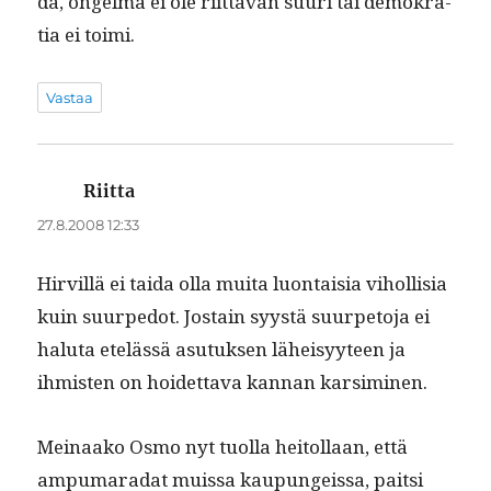
da, ongel­ma ei ole riit­tävän suuri tai demokra­
tia ei toimi.
Vastaa
Riitta
sanoo:
27.8.2008 12:33
Hirvil­lä ei tai­da olla mui­ta luon­taisia vihol­lisia
kuin suurpe­dot. Jostain syys­tä suurpeto­ja ei
halu­ta etelässä asu­tuk­sen läheisyy­teen ja
ihmis­ten on hoidet­ta­va kan­nan karsiminen.
Meinaako Osmo nyt tuol­la heitol­laan, että
ampumara­dat muis­sa kaupungeis­sa, pait­si