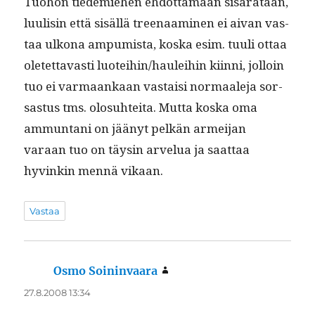
Tuo­hon tiedemiehen ehdot­ta­maan sisärataan,
luulisin että sisäl­lä treenaami­nen ei aivan vas­
taa ulkona ampumista, kos­ka esim. tuuli ottaa
oletet­tavasti luoteihin/hauleihin kiin­ni, jol­loin
tuo ei var­maankaan vas­taisi nor­maale­ja sor­
sas­tus tms. olo­suhtei­ta. Mut­ta kos­ka oma
ammuntani on jäänyt pelkän armei­jan
varaan tuo on täysin arvelua ja saat­taa
hyvinkin men­nä vikaan.
Vastaa
Osmo Soininvaara
sanoo:
27.8.2008 13:34