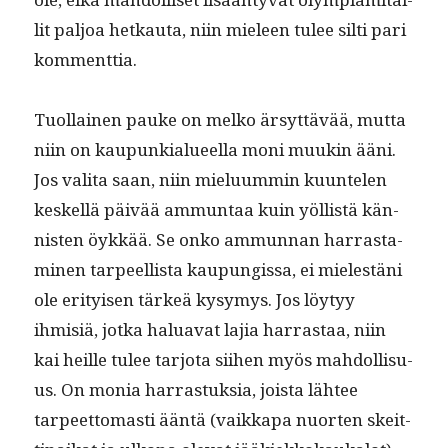
lit paljoa het­kau­ta, niin mieleen tulee silti pari
kommenttia.
Tuol­lainen pauke on melko ärsyt­tävää, mut­ta
niin on kaupunkialueel­la moni muukin ääni.
Jos vali­ta saan, niin mielu­um­min kuun­te­len
keskel­lä päivää ammuntaa kuin yöl­listä kän­
nis­ten öykkää. Se onko ammunnan har­ras­t­a­
mi­nen tarpeel­lista kaupungis­sa, ei mielestäni
ole eri­tyisen tärkeä kysymys. Jos löy­tyy
ihmisiä, jot­ka halu­a­vat lajia har­ras­taa, niin
kai heille tulee tar­jo­ta siihen myös mah­dol­lisu­
us. On monia har­ras­tuk­sia, joista läh­tee
tarpeet­tomasti ään­tä (vaikka­pa nuorten skeit­