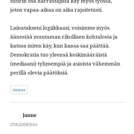
suurin osa har­ras­ta­jista käy myös työssä,
joten vapaa-aikaa on aika rajoitetusti.
Lainatak­seni logi­ikkaasi, voisimme myös
äänestää muu­ta­man rikol­lisen kohtalosta ja
kat­soa miten käy, kun kansa saa päät­tää.
Demokra­tia tuo yleen­sä keskimääräistä
(medi­aani) tyh­mem­piä ja asioista vähem­män
per­il­lä ole­via päätöksiä.
Vastaa
Janne
sanoo:
27.8.2008 9:54