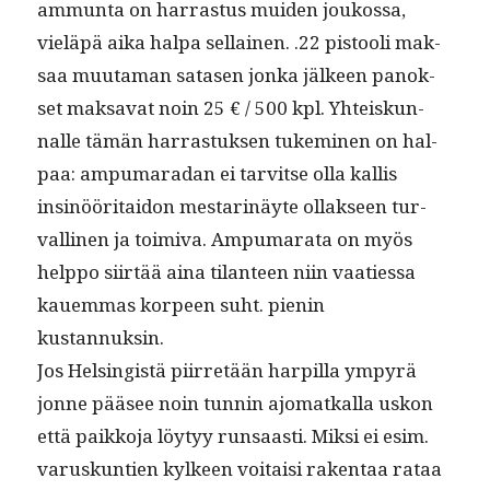
ammun­ta on har­ras­tus muiden joukos­sa,
vieläpä aika hal­pa sel­l­ainen. .22 pis­tooli mak­
saa muu­ta­man satasen jon­ka jäl­keen panok­
set mak­sa­vat noin 25 € / 500 kpl. Yhteiskun­
nalle tämän har­ras­tuk­sen tukem­i­nen on hal­
paa: ampumaradan ei tarvitse olla kallis
insinööri­taidon mes­tar­inäyte ollak­seen tur­
valli­nen ja toimi­va. Ampumara­ta on myös
help­po siirtää aina tilanteen niin vaaties­sa
kauem­mas kor­peen suht. pienin
kustannuksin.
Jos Helsingistä piir­retään harpil­la ympyrä
jonne pääsee noin tun­nin ajo­matkalla uskon
että paikko­ja löy­tyy run­saasti. Mik­si ei esim.
varuskun­tien kyl­keen voitaisi rak­en­taa rataa