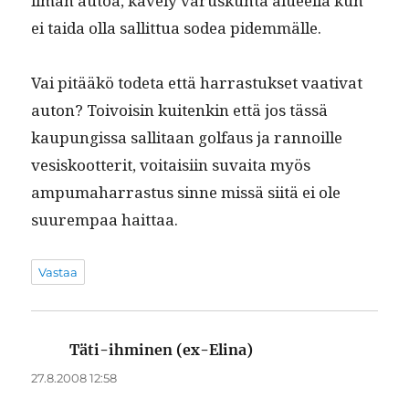
ilman autoa, käve­ly varuskun­ta alueel­la kun
ei tai­da olla sal­lit­tua sodea pidemmälle.
Vai pitääkö tode­ta että har­ras­tuk­set vaa­ti­vat
auton? Toivoisin kuitenkin että jos tässä
kaupungis­sa sal­li­taan gol­faus ja ran­noille
vesiskoot­ter­it, voitaisi­in suvai­ta myös
ampuma­har­ras­tus sinne mis­sä siitä ei ole
suurem­paa haittaa.
Vastaa
Täti-ihminen (ex-Elina)
sanoo:
27.8.2008 12:58