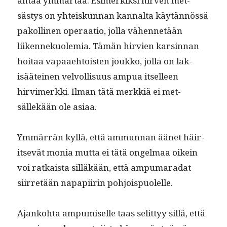
antaa ymmärtää. Esimerkik­si hir­ven met­
sästys on yhteiskun­nan kannal­ta käytän­nössä
pakolli­nen oper­aa­tio, jol­la vähen­netään
liiken­nekuolemia. Tämän hirvien karsin­nan
hoitaa vapaae­htois­t­en joukko, jol­la on lak­
isääteinen velvol­lisu­us ampua itselleen
hirvimerk­ki. Ilman tätä merkkiä ei met­
sällekään ole asiaa.
Ymmär­rän kyl­lä, että ammunnan äänet häir­
it­sevät monia mut­ta ei tätä ongel­maa oikein
voi ratkaista sil­läkään, että ampumara­dat
siir­retään napa­pi­irin pohjoispuolelle.
Ajanko­h­ta ampumiselle taas selit­tyy sil­lä, että