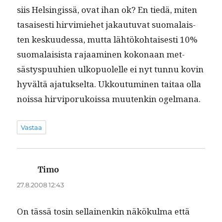
siis Helsingis­sä, ovat ihan ok? En tiedä, miten
tasais­es­ti hirvimiehet jakau­tu­vat suo­ma­lais­
ten kesku­udessa, mut­ta lähtöko­htais­es­ti 10%
suo­ma­lai­sista rajaami­nen kokon­aan met­
sästyspu­uhien ulkop­uolelle ei nyt tun­nu kovin
hyvältä ajatuk­selta. Ukkou­tu­mi­nen taitaa olla
nois­sa hirviporukois­sa muutenkin ogelmana.
Vastaa
Timo
sanoo:
27.8.2008 12:43
On tässä tosin sel­l­ainenkin näkökul­ma että