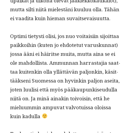
ti­paikat ja ulkona ole­vat jääkiekkokaukalot),
mut­ta silti niitä mielestäni kuu­luu olla. Tähän
ei vaa­di­ta kuin hie­man suvaitsevaisuutta.
Opti­mi tietysti olisi, jos nuo voitaisi­in sijoit­taa
paikkoi­hin (kuten jo ehdote­tut varuskun­nat)
jos­sa ääni ei häir­itse mui­ta, mut­ta aina se ei
ole mah­dol­lista. Ammunnan har­ras­ta­jia saat­
taa kuitenkin olla yllät­tävän paljonkin, käsit­
tääk­seni Suomes­sa on hyvinkin paljon asei­ta,
joten luulisi että myös pääkaupunkiseudul­la
niitä on. Ja minä ainakin toivoisin, että he
mielu­um­min ampu­vat valvo­tuis­sa olois­sa
kuin kadulla