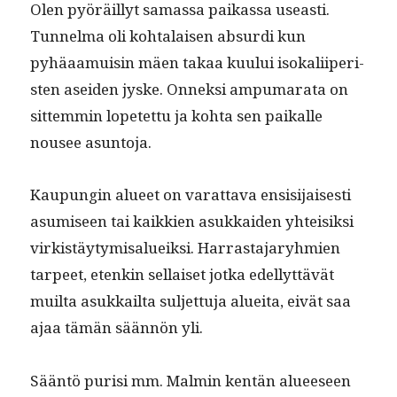
Olen pyöräil­lyt samas­sa paikas­sa use­asti.
Tun­nel­ma oli kohta­laisen absur­di kun
pyhäaa­muisin mäen takaa kuu­lui isokali­iperi­
s­ten asei­den jyske. Onnek­si ampumara­ta on
sit­tem­min lopetet­tu ja koh­ta sen paikalle
nousee asuntoja.
Kaupun­gin alueet on varat­ta­va ensisi­jais­es­ti
asumiseen tai kaikkien asukkaiden yhteisik­si
virk­istäy­tymisalueik­si. Har­ras­ta­jaryh­mien
tarpeet, etenkin sel­l­aiset jot­ka edel­lyt­tävät
muil­ta asukkail­ta sul­jet­tu­ja aluei­ta, eivät saa
ajaa tämän sään­nön yli.
Sään­tö purisi mm. Malmin ken­tän alueeseen