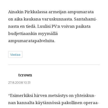
Ainakin Pirkkalas­sa armei­jan ampumara­ta
on aika kaukana varuskun­nas­ta. San­ta­ham­i­
nas­ta en tiedä. Luulisi PV:n voivan paika­ta
bud­jet­ti­aankin myymäl­lä
ampumaratapalveluita.
Vastaa
tcrown
sanoo:
27.8.2008 10:31
“Esimerkik­si hir­ven met­sästys on yhteiskun­
nan kannal­ta käytän­nössä pakolli­nen oper­aa­