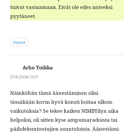
tu­i­v­at vas­taa­maan. Eivät ole edes anteek­si
pyytäneet.
Vastaa
Arho Toikka
sanoo:
27.8.2008 13:37
Näinköhän tämä äänestämi­nen olisi
tässäkään kovin hyvä kon­sti hoitaa ulkois­
vaiku­tuk­sia? Se tekee kaiken NIM­BY­i­lyn aika
helpok­si, oli sit­ten kyse ampumaradoista tai
päi­hdekuntoutu­jien asun­toloista. Äänestämi­