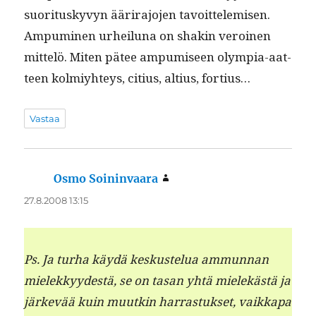
suori­tuskyvyn ääri­ra­jo­jen tavoit­telemisen.
Ampumi­nen urheilu­na on shakin veroinen
mit­telö. Miten pätee ampumiseen olympia-aat­
teen kolmiy­hteys, citius, altius, fortius…
Vastaa
Osmo Soininvaara
sanoo:
27.8.2008 13:15
Ps. Ja turha käy­dä keskustelua ammunnan
mielekkyy­destä, se on tasan yhtä mielekästä ja
järkevää kuin muutkin har­ras­tuk­set, vaikka­pa