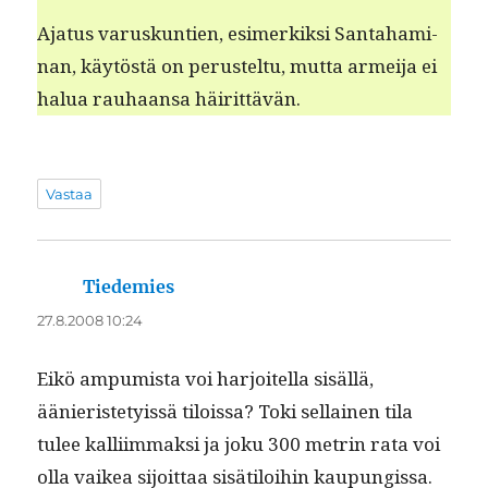
Aja­tus varuskun­tien, esimerkik­si San­ta­ham­i­
nan, käytöstä on perustel­tu, mut­ta armei­ja ei
halua rauhaansa häirittävän.
Vastaa
Tiedemies
sanoo:
27.8.2008 10:24
Eikö ampumista voi har­joitel­la sisäl­lä,
äänieris­te­tyis­sä tilois­sa? Toki sel­l­ainen tila
tulee kalli­im­mak­si ja joku 300 metrin rata voi
olla vaikea sijoit­taa sisätiloi­hin kaupungissa.