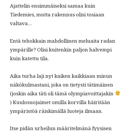
Ajat­telin ensim­mäisek­si samaa kuin
Tiedemies, mut­ta raken­nus olisi tosi­aan
valtava…
Entä tehokkain mah­dolli­nen melu­ai­ta radan
ympärille? Olisi kuitenkin paljon halvem­pi
kuin katet­tu tila.
Aika turha laji nyt kaiken kaikki­aan min­un
näkökul­mas­tani, joka on tietysti tätimäi­nen
(joskin aika täti oli tämä olympiavoit­ta­jakin
) Kuu­lo­suo­jaimet omil­la korvil­la häir­itään
ympäristöä räiskimäl­lä luote­ja ilmaan.
Itse pidän urheilun määritelmänä fyy­sisen