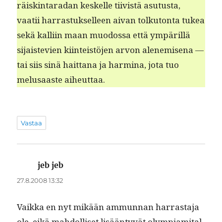
räiskin­taradan keskelle tiivistä asu­tus­ta,
vaatii har­ras­tuk­selleen aivan tolku­ton­ta tukea
sekä kalli­in maan muo­dos­sa että ympäril­lä
sijais­te­vien kiin­teistö­jen arvon alen­e­mise­na —
tai siis sinä hait­tana ja harmi­na, jota tuo
melusaaste aiheuttaa.
Vastaa
jeb jeb
sanoo:
27.8.2008 13:32
Vaik­ka en nyt mikään ammunnan har­ras­ta­ja
ole, eikä mah­dol­liset lisään­tyvät olympiami­tal­