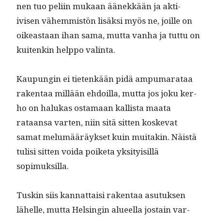
nen tuo peli­in mukaan äänekkään ja akti­
ivisen vähem­mistön lisäk­si myös ne, joille on
oikeas­t­aan ihan sama, mut­ta van­ha ja tut­tu on
kuitenkin help­po valinta.
Kaupun­gin ei tietenkään pidä ampumarataa
rak­en­taa mil­lään ehdoil­la, mut­ta jos joku ker­
ho on halukas osta­maan kallista maa­ta
rataansa varten, niin sitä sit­ten koske­vat
samat melumääräyk­set kuin muitakin. Näistä
tulisi sit­ten voi­da poike­ta yksi­ty­isil­lä
sopimuksilla.
Tuskin siis kan­nat­taisi rak­en­taa asu­tuk­sen
lähelle, mut­ta Helsin­gin alueel­la jostain var­