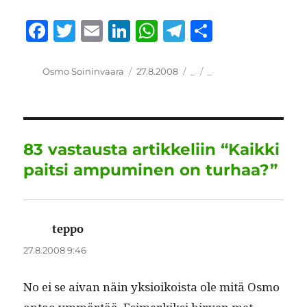
F
T
E
Li
W
T
S
a
w
m
n
h
el
h
c
it
ai
k
at
e
a
Kirjoittaja
Julkaistu
Kategoriat
Avainsanat
Osmo Soininvaara
27.8.2008
_
_
e
te
l
e
s
g
re
b
r
d
A
r
o
I
p
a
83 vastausta artikkeliin “Kaikki
o
n
p
m
paitsi ampuminen on turhaa?”
k
teppo
sanoo:
27.8.2008 9:46
No ei se aivan näin yksioikoista ole mitä Osmo