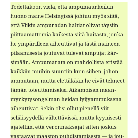
Todet­takoon vielä, että ampumau­rheilun
huono maine Helsingis­sä johtuu myös siitä,
että Viikin ampu­radan hal­ti­at oli­vat täysi­in
piit­taa­mat­to­mia kaikesta siitä haitas­ta, jon­ka
he ympärilleen aiheut­ti­vat ja tästä maineen
pilaamis­es­ta joutu­vat tule­vat ampu­jat kär­
simään. Ampumara­ta on mah­dol­lista eristää
kaikki­in mui­hin suun­ti­in kuin siihen, johon
ammu­taan, mut­ta elet­täkään he eivät tehneet
tämän toteut­tamisek­si. Aikamoi­sen maan­
myrky­tysongel­man hei­dän lyi­jyam­muk­se­na
aiheut­ti­vat. Sekin olisi ollut pienel­lä viit­
seliäisyy­del­lä väl­tet­tävis­sä, mut­ta kyynis­es­ti
ajatelti­in, että veron­mak­sa­jat sit­ten joskus
vas­taa­vat maas­ton puhdis­tamis­es­ta — ja jou­