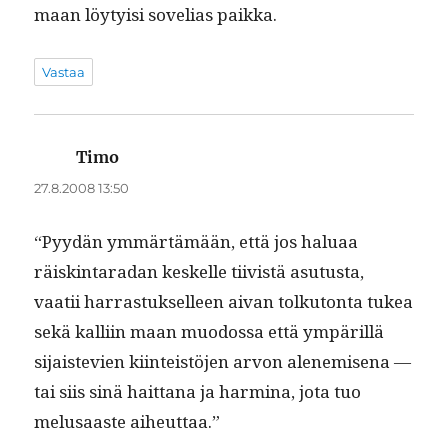
maan löy­ty­isi sovelias paikka.
Vastaa
Timo
sanoo:
27.8.2008 13:50
“Pyy­dän ymmärtämään, että jos halu­aa
räiskin­taradan keskelle tiivistä asu­tus­ta,
vaatii har­ras­tuk­selleen aivan tolku­ton­ta tukea
sekä kalli­in maan muo­dos­sa että ympäril­lä
sijais­te­vien kiin­teistö­jen arvon alen­e­mise­na —
tai siis sinä hait­tana ja harmi­na, jota tuo
melusaaste aiheuttaa.”