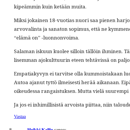
kipeäm­min kuin ketään muita.
Mik­si jokainen 18-vuo­tias nuori saa pienen har­jo
arvo­val­in­ta ja sana­ton sopimus, että ne kymm
“elämä on” ‑luon­non­voima.
Sala­man isku­un kuolee sil­loin täl­löin ihmi­nen. T
lisem­man ajokult­tuurin eteen tehtävis­sä on palj
Empa­ti­akyvyn ei tarvitse olla kum­moistakaan luokk
Autoa ajanut tyt­tö ilmeis­es­ti herää aikanaan. Eip
oikeudessa ran­gais­tuk­sen. Mut­ta vielä suurem­pi
Ja jos ei inhimil­li­sistä arvoista piit­taa, niin ta
Vastaa
Heikki Kallio
sanoo: