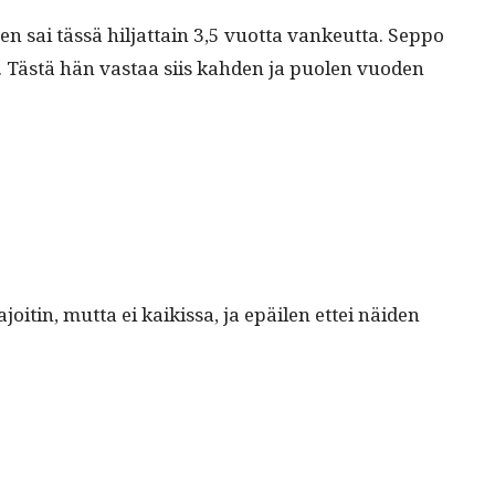
en sai tässä hil­jat­tain 3,5 vuot­ta vankeut­ta. Sep­po
. Tästä hän vas­taa siis kah­den ja puolen vuo­den
oitin, mut­ta ei kaikissa, ja epäilen ettei näi­den