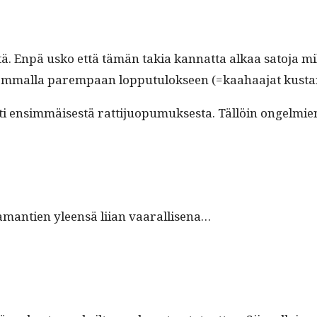
tä. Enpä usko että tämän takia kan­nat­ta alkaa sato­ja 
m­mal­la parem­paan lop­putu­lok­seen (=kaa­haa­jat kusta
nsim­mäis­es­tä rat­ti­juop­umuk­ses­ta. Täl­löin ongelmien 
samantien yleen­sä liian vaarallisena…