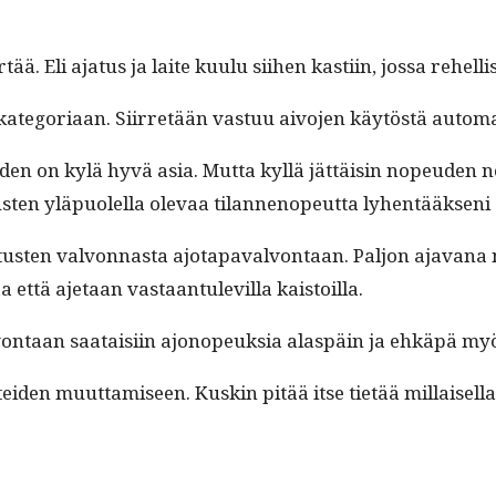
rtää. Eli aja­tus ja laite kuu­lu siihen kasti­in, jos­sa rehell
at­e­go­ri­aan. Siir­retään vas­tuu aivo­jen käytöstä autom
­den on kylä hyvä asia. Mut­ta kyl­lä jät­täisin nopeu­den n
usten yläpuolel­la ole­vaa tilan­nenopeut­ta lyhen­tääk­seni
sten valvon­nas­ta ajo­ta­pavalvon­taan. Paljon aja­vana nä
taa että aje­taan vas­taan­tulevil­la kaistoilla.
taan saataisi­in ajonopeuk­sia alaspäin ja ehkäpä myöskin 
i­den muut­tamiseen. Kuskin pitää itse tietää mil­laisel­la ta