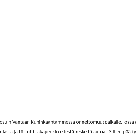
ää osuin Van­taan Kuninkaan­tammes­sa onnet­to­muu­s­paikalle, jos­sa a
u­las­ta ja tör­röt­ti takapenkin edestä keskeltä autoa.
Siihen päät­t