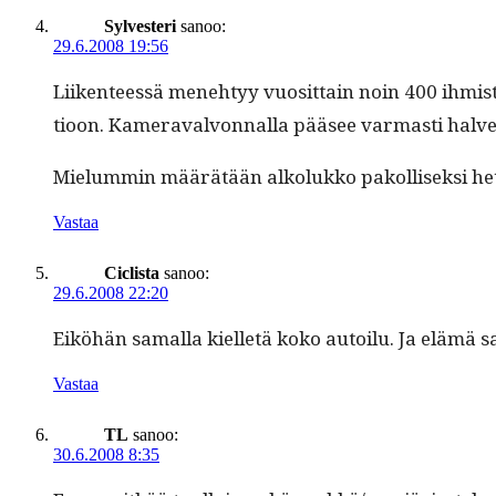
Sylvesteri
sanoo:
29.6.2008 19:56
Liiken­teessä mene­htyy vuosit­tain noin 400 ihmis
tioon. Kam­er­avalvon­nal­la pääsee var­masti halve
Mielum­min määrätään alkolukko pakol­lisek­si heti e
Vastaa
Ciclista
sanoo:
29.6.2008 22:20
Eiköhän samal­la kiel­letä koko autoilu. Ja elämä 
Vastaa
TL
sanoo:
30.6.2008 8:35