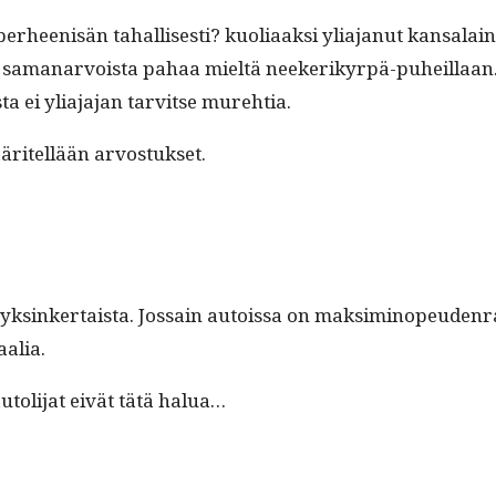
­heenisän tahal­lis­es­ti? kuo­li­aak­si yli­a­janut kansalain
n sama­nar­voista pahaa mieltä neek­erikyr­pä-puheil­laan
ista ei yli­a­ja­jan tarvitse murehtia.
määritel­lään arvostukset.
ksinker­taista. Jos­sain autois­sa on mak­siminopeu­den­ra­j
aalia.
 autoli­jat eivät tätä halua…