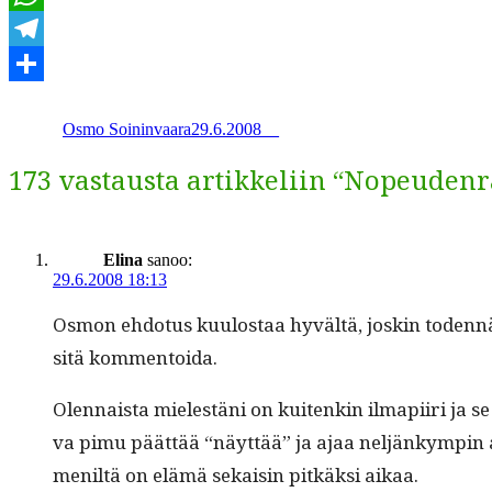
WhatsApp
Telegram
Kirjoittaja
Julkaistu
Kategoriat
Avainsanat
Share
Osmo Soininvaara
29.6.2008
_
_
173 vastausta artikkeliin “Nopeudenr
Elina
sanoo:
29.6.2008 18:13
Osmon ehdo­tus kuu­lostaa hyvältä, joskin toden­näkö
sitä kommentoida.
Olen­naista mielestäni on kuitenkin ilmapi­iri ja se
va pimu päät­tää “näyt­tää” ja ajaa neljänkympin al
me­niltä on elämä sekaisin pitkäk­si aikaa.