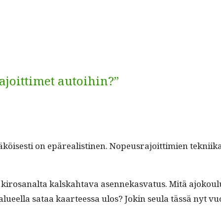
ajoittimet autoihin?”
is­es­ti on epäre­al­isti­nen. Nopeusra­joit­timien tekni­
 kirosanal­ta kalskah­ta­va asen­nekas­va­tus. Mitä ajok­ou
ueel­la sataa kaar­teessa ulos? Jokin seu­la tässä nyt vuo