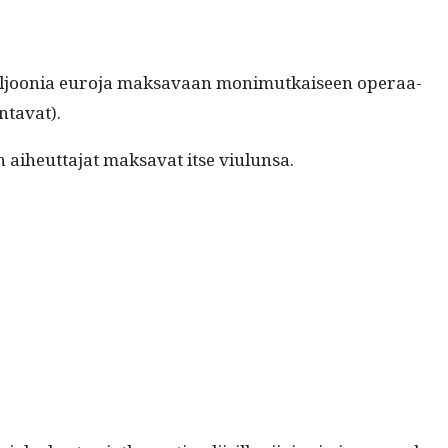
miljoo­nia euro­ja mak­savaan mon­imutkaiseen oper­aa­
ntavat).
aiheut­ta­jat mak­sa­vat itse viulunsa.