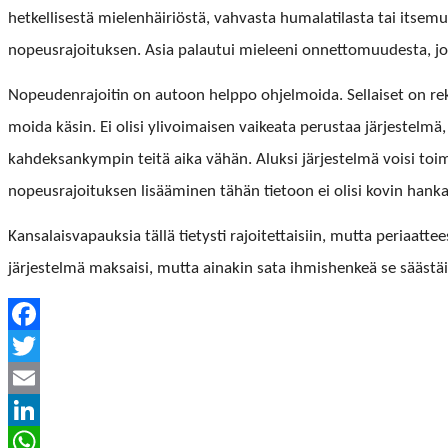
het­kel­lis­es­tä mie­len­häir­iöstä, vah­vas­ta humalati­las­ta tai itse­m
nopeusra­joituk­sen. Asia palau­tui mieleeni onnet­to­muud­es­ta, jos
Nopeu­den­ra­joitin on autoon help­po ohjel­moi­da. Sel­l­aiset on rek­
moi­da käsin.
Ei olisi ylivoimaisen vaikea­ta perus­taa jär­jestelmä, j
kahdek­sankympin teitä aika vähän. Aluk­si jär­jestelmä voisi toimi
nopeusra­joituk­sen lisäämi­nen tähän tietoon ei olisi kovin han­
Kansalais­va­pauk­sia täl­lä tietysti rajoitet­taisi­in, mut­ta peri­aat­t
jär­jestelmä mak­saisi, mut­ta ainakin sata ihmishenkeä se sääst
Facebook
Twitter
Email
LinkedIn