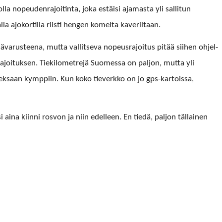
la nopeu­den­ra­joit­in­ta, joka estäisi aja­mas­ta yli sal­li­tun
­la ajoko­r­tilla riisti hen­gen komelta kaveriltaan.
ä­varus­teena, mut­ta val­lit­se­va nopeusra­joi­tus pitää siihen ohjel­
sra­joituk­sen. Tiek­ilo­me­tre­jä Suomes­sa on paljon, mut­ta yli
­saan kymp­pi­in. Kun koko tiev­erkko on jo gps-kar­tois­sa,
saisi aina kiin­ni rosvon ja niin edelleen. En tiedä, paljon täl­lainen