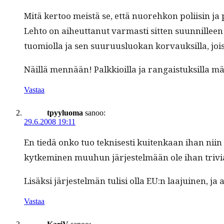
Mitä ker­too meistä se, että nuorehkon poli­isin ja per
Lehto on aiheut­tanut var­masti sit­ten suun­nillee
tuomi­ol­la ja sen suu­ru­us­lu­okan kor­vauk­sil­la, jo
Näil­lä men­nään! Palkkioil­la ja ran­gais­tuk­sil­la 
Vastaa
tpyyluoma
sanoo:
29.6.2008 19:11
En tiedä onko tuo teknis­es­ti kuitenkaan ihan niin y
kytkem­i­nen muuhun jär­jestelmään ole ihan trivi
Lisäk­si jär­jestelmän tulisi olla EU:n laa­juinen, ja
Vastaa