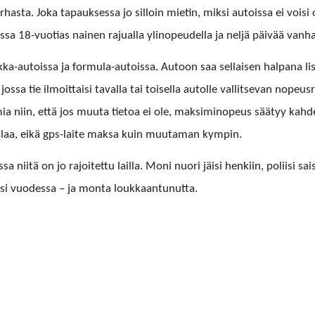
urhas­ta. Joka tapauk­ses­sa jo sil­loin mietin, mik­si autois­sa ei voisi ol
­sa 18-vuo­tias nainen rajual­la ylinopeudel­la ja neljä päivää van­hal
ka-autois­sa ja for­mu­la-autois­sa. Autoon saa sel­l­aisen hal­pana lis
os­sa tie ilmoit­taisi taval­la tai toisel­la autolle val­lit­se­van nopeu
a niin, että jos muu­ta tietoa ei ole, mak­siminopeus sää­tyy kahdek
kalaa, eikä gps-laite mak­sa kuin muu­ta­man kympin.
eessa niitä on jo rajoitet­tu lail­la. Moni nuori jäisi henki­in, poli­isi 
äisi vuodessa – ja mon­ta loukkaantunutta.