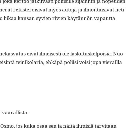
 joka ker­too jatku­vasti poli­isille sijain­nin ja nopeu­den
er­at rek­isteröi­sivät myös auto­ja ja ilmoit­taisi­vat heti
uo jo liikaa kansan syvien riv­ien käytän­nön vapaut­ta
­nekas­va­tus eivät ilmeis­es­ti ole lasku­tuskelpoisia. Nuo­
in­tä teiniko­lar­ia, ehkäpä poli­isi voisi jopa vierail­la
n vaarallista.
tä. Osmo, jos kuka osaa sen ja näitä ihmisiä tarvi­taan