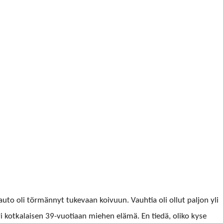
uto oli tör­män­nyt tuke­vaan koivu­un. Vauh­tia oli ollut paljon yli
yi kotkalaisen 39-vuo­ti­aan miehen elämä.
En tiedä, oliko kyse