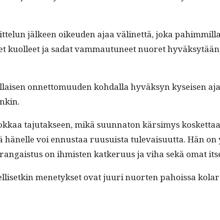
it­telun jäl­keen oikeu­den ajaa välinet­tä, joka pahim­m
enet kuolleet ja sadat vam­mau­tuneet nuoret hyväksytä
äl­laisen onnet­to­muu­den kohdal­la hyväksyn kyseisen aja­t
onkin.
aa taju­tak­seen, mikä suun­na­ton kär­simys kos­ket­taa t
ä hänelle voi ennus­taa ruusu­ista tule­vaisu­ut­ta. Hän o
 ran­gais­tus on ihmis­ten katkeru­us ja viha sekä omat it
loudel­lisetkin mene­tyk­set ovat juuri nuorten pahois­sa kol