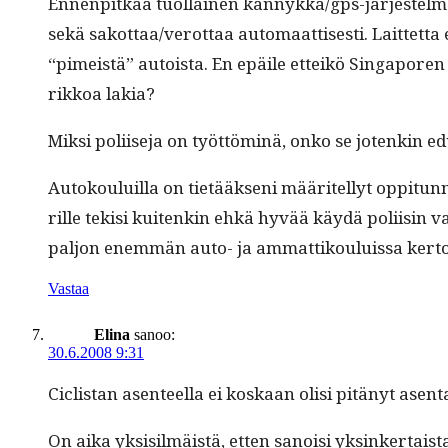
Ennen­pitkää tuol­lainen kän­nykkä/g­ps-jär­jestelmä o
sekä sakottaa/verottaa automaat­tis­es­ti. Lait­tet­ta 
“pimeistä” autoista. En epäile etteikö Sin­ga­poren po
rikkoa lakia?
Mik­si poli­ise­ja on työt­töminä, onko se jotenki
Autok­ouluil­la on tietääk­seni määritel­lyt oppitun­ni
rille tek­isi kuitenkin ehkä hyvää käy­dä poli­isin va
paljon enem­män auto- ja ammat­tik­ouluis­sa ker­to
Vastaa
Elina
sanoo:
30.6.2008 9:31
Ciclis­tan asen­teel­la ei koskaan olisi pitänyt asen
On aika yksisilmäistä, etten sanoisi yksinker­taista 