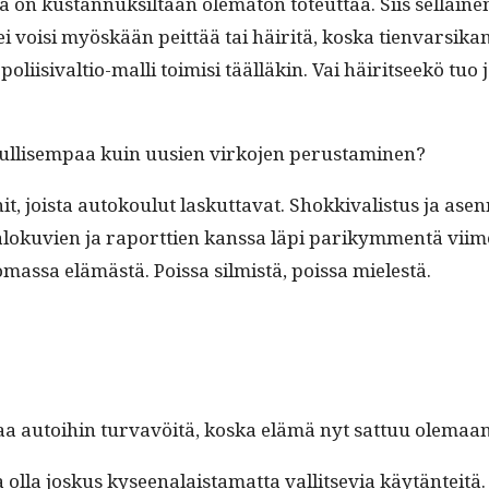
n kus­tan­nuk­sil­taan olema­ton toteut­taa. Siis sel­l­ainen
ei voisi myöskään peit­tää tai häir­itä, kos­ka tien­var­sikam­
li­isi­val­tio-malli toimisi tääl­läkin. Vai häir­it­seekö t
n edullisem­paa kuin uusien virko­jen perustaminen?
t, joista autok­oulut laskut­ta­vat. Shokki­val­is­tus ja asen
l­oku­vien ja raport­tien kanssa läpi parikym­men­tä viimeis­
mas­sa elämästä. Pois­sa silmistä, pois­sa mielestä.
­taa autoi­hin tur­vavöitä, kos­ka elämä nyt sat­tuu ole­maa
olla joskus kyseenalais­ta­mat­ta val­lit­se­via käytän­tei