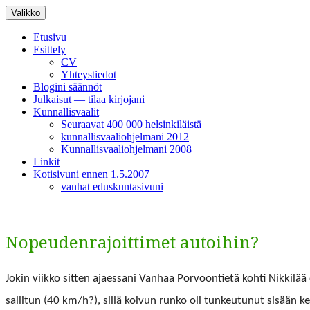
Siirry
Valikko
sisältöön
Etusivu
Esittely
CV
Yhteystiedot
Blogini säännöt
Julkaisut — tilaa kirjojani
Kunnallisvaalit
Seuraavat 400 000 helsinkiläistä
kunnallisvaaliohjelmani 2012
Kunnallisvaaliohjelmani 2008
Linkit
Kotisivuni ennen 1.5.2007
vanhat eduskuntasivuni
Nopeudenrajoittimet autoihin?
Jokin viikko sit­ten ajaes­sani Van­haa Por­voon­ti­etä kohti Nikkil
sal­li­tun (40 km/h?), sil­lä koivun runko oli tunkeu­tunut sisään ke