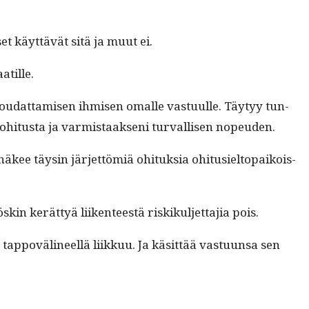
iset käyt­tävät sitä ja muut ei.
aatille.
ou­dat­tamisen ihmisen oma­lle vas­tu­ulle. Täy­tyy tun­
 ohi­tus­ta ja varmis­taak­seni tur­val­lisen nopeuden.
kee täysin jär­jet­tömiä ohi­tuk­sia ohi­tusiel­topaikois­
kerät­tyä liiken­teestä riskikul­jet­ta­jia pois.
p­povä­li­neel­lä liikkuu. Ja käsit­tää vas­tu­un­sa sen