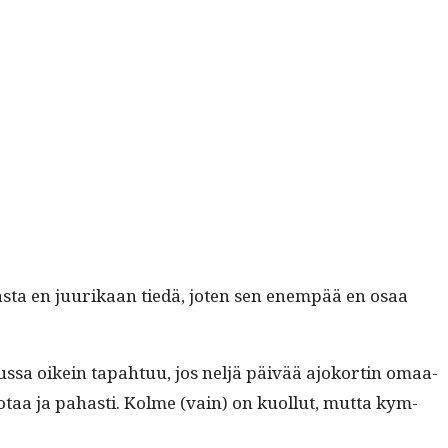
ikas­ta en juurikaan tiedä, joten sen enem­pää en osaa
lus­sa oikein tapah­tuu, jos neljä päivää ajoko­rtin omaa­
­taa ja pahasti. Kolme (vain) on kuol­lut, mut­ta kym­