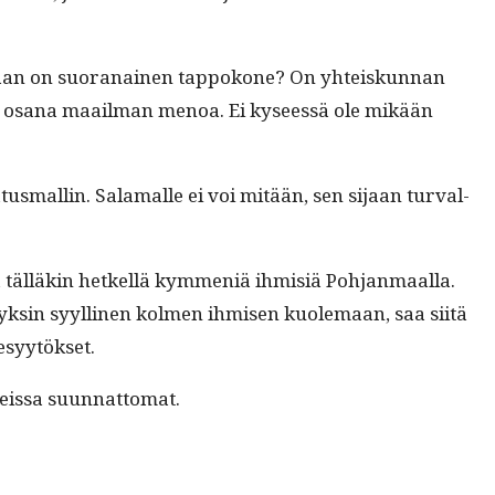
il­laan on suo­ranainen tap­pokone? On yhteiskun­nan
än osana maail­man menoa. Ei kyseessä ole mikään
us­mall­in. Sala­malle ei voi mitään, sen sijaan tur­val­
äl­läkin het­kel­lä kym­meniä ihmisiä Poh­jan­maal­la.
n yksin syylli­nen kol­men ihmisen kuole­maan, saa siitä
sesyytökset.
areis­sa suunnattomat.