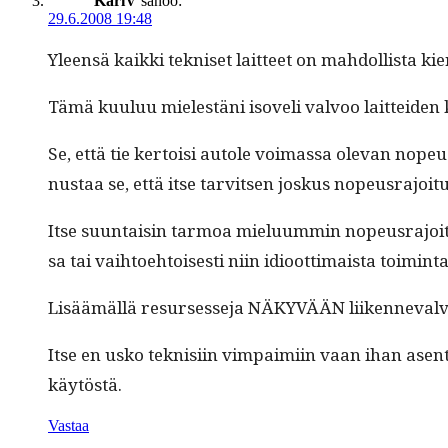
KariV
sanoo:
29.6.2008 19:48
Yleen­sä kaik­ki tekniset lait­teet on mah­dol­lista kie
Tämä kuu­luu mielestäni isoveli valvoo lait­tei­den k
Se, että tie ker­toisi autole voimas­sa ole­van nopeu
nus­taa se, että itse tarvit­sen joskus nopeusra­joi­t
Itse suun­taisin tar­moa mielu­um­min nopeusra­joi­tu
sa tai vai­h­toe­htois­es­ti niin idioot­ti­maista toim­in
Lisäämäl­lä resurs­esse­ja NÄKYVÄÄN liiken­nevalvon­
Itse en usko teknisi­in vim­paimi­in vaan ihan asen­te
käytöstä.
Vastaa