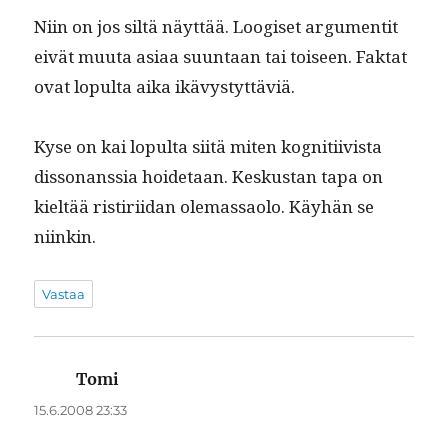
Niin on jos siltä näyt­tää. Loogiset argu­men­tit
eivät muu­ta asi­aa suun­taan tai toiseen. Fak­tat
ovat lop­ul­ta aika ikävystyttäviä.
Kyse on kai lop­ul­ta siitä miten kog­ni­ti­ivista
dis­so­nanssia hoide­taan. Keskus­tan tapa on
kieltää ris­tiri­idan ole­mas­sao­lo. Käy­hän se
niinkin.
Vastaa
Tomi
sanoo:
15.6.2008 23:33