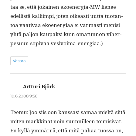
taa se, että jokainen ekoen­er­gia-MW lie­nee
edel­listä kalli­impi, joten oikeasti uut­ta tuotan­
toa vaa­ti­vaa ekoen­er­giaa ei var­masti menisi
yhtä paljon kau­pak­si kuin omatun­non viher­
pe­su­un sopi­vaa vesivoima-energiaa.)
Vastaa
Artturi Björk
sanoo:
19.6.2008 9:56
Teemu: Joo siis oon kanssasi samaa mieltä siitä
miten markki­nat noin suun­nilleen toimi­si­vat.
En kyl­lä ymmär­rä, että mitä pahaa tuos­sa on,