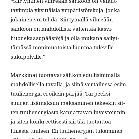
“Siir­tymi­nen vihreään sähköön on vaikut­
tavimpia yksit­täisiä ympäristöteko­ja, jon­ka
jokainen voi tehdä! Siir­tymäl­lä vihreään
sähköön on mah­dol­lista vähen­tää kasvi­
huonekaa­supäästöjä ja olla mukana säi­lyt­
tämässä mon­imuo­toista luon­toa tuleville
sukupolville.”
Markki­nat tuot­ta­vat sähkön edullisim­mal­la
mah­dol­lisel­la taval­la, ja siinä ver­tailus­sa esim.
tuuliener­gia ei oikein pär­jää. Tarpeek­si
suuren lisä­mak­sun mak­sami­nen tekeekin sit­
ten tuuliener­gias­ta kan­nat­ta­van investoin­nin,
ja siten konkreet­tis­es­ti siirtää tuotan­toa
hiilestä tuuleen. Eli tuuliener­gian tukem­i­nen