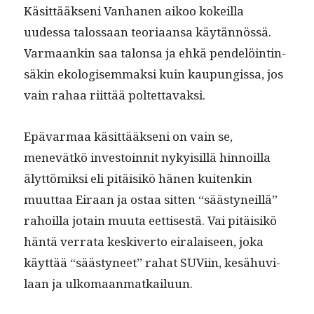
Käsit­tääk­seni Van­hanen aikoo kokeil­la
uudessa talos­saan teo­ri­aansa käytän­nössä.
Var­maankin saa talon­sa ja ehkä pen­delöintin­
säkin ekol­o­gisem­mak­si kuin kaupungis­sa, jos
vain rahaa riit­tää poltettavaksi.
Epä­var­maa käsit­tääk­seni on vain se,
menevätkö investoin­nit nyky­isil­lä hin­noil­la
älyt­tömik­si eli pitäisikö hänen kuitenkin
muut­taa Eiraan ja ostaa sit­ten “säästyneil­lä”
rahoil­la jotain muu­ta eet­tis­es­tä. Vai pitäisikö
hän­tä ver­ra­ta keskiver­to eiralaiseen, joka
käyt­tää “säästyneet” rahat SUVi­in, kesähuvi­
laan ja ulkomaanmatkailuun.