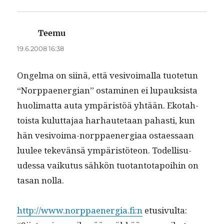
Teemu
sanoo:
19.6.2008 16:38
Ongel­ma on siinä, että vesivoimal­la tuote­tun
“Norp­paen­er­gian” ost­a­mi­nen ei lupauk­sista
huoli­mat­ta auta ympäristöä yhtään. Eko­tah­
toista kulut­ta­jaa harhaute­taan pahasti, kun
hän vesivoima-norp­paen­er­giaa ostaes­saan
luulee tekevän­sä ympäristö­teon. Todel­lisu­
udessa vaiku­tus sähkön tuotan­to­tapoi­hin on
tasan nolla.
http://www.norppaenergia.fi:n
etu­sivul­ta: