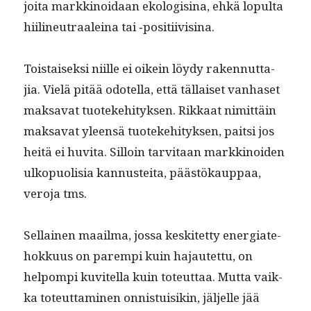
joi­ta markki­noidaan ekol­o­gisi­na, ehkä lop­ul­ta
hiilineu­traaleina tai ‑posi­ti­ivisi­na.
Tois­taisek­si niille ei oikein löy­dy raken­nut­ta­
jia. Vielä pitää odotel­la, että täl­laiset van­haset
mak­sa­vat tuoteke­hi­tyk­sen. Rikkaat nimit­täin
mak­sa­vat yleen­sä tuoteke­hi­tyk­sen, pait­si jos
heitä ei huvi­ta. Sil­loin tarvi­taan markki­noiden
ulkop­uolisia kan­nustei­ta, päästökaup­paa,
vero­ja tms.
Sel­l­ainen maail­ma, jos­sa keskitet­ty ener­giate­
hokku­us on parem­pi kuin hajautet­tu, on
helpom­pi kuvitel­la kuin toteut­taa. Mut­ta vaik­
ka toteut­ta­mi­nen onnis­tu­isikin, jäl­jelle jää