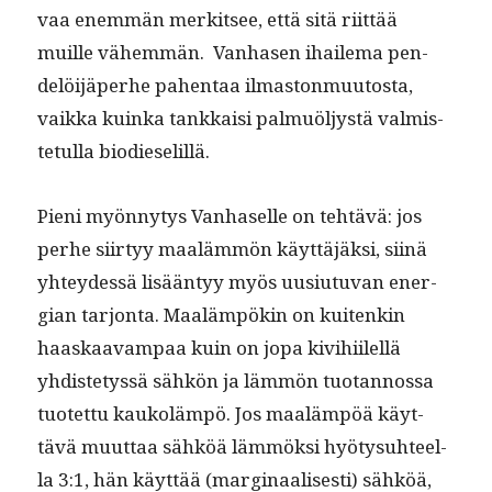
vaa enem­män merk­it­see, että sitä riit­tää
muille vähem­män.
Van­hasen ihaile­ma pen­
delöi­jäper­he pahen­taa ilmas­ton­muu­tos­ta,
vaik­ka kuin­ka tankkaisi pal­muöljys­tä valmis­
te­tul­la biodieselillä.
Pieni myön­ny­tys Van­haselle on tehtävä: jos
per­he siir­tyy maaläm­mön käyt­täjäk­si, siinä
yhtey­dessä lisään­tyy myös uusi­u­tu­van ener­
gian tar­jon­ta. Maaläm­pökin on kuitenkin
haaskaavam­paa kuin on jopa kivi­hi­ilel­lä
yhdis­te­tyssä sähkön ja läm­mön tuotan­nos­sa
tuotet­tu kaukoläm­pö. Jos maaläm­pöä käyt­
tävä muut­taa sähköä läm­mök­si hyö­ty­suh­teel­
la 3:1, hän käyt­tää (mar­gin­aalis­es­ti) sähköä,