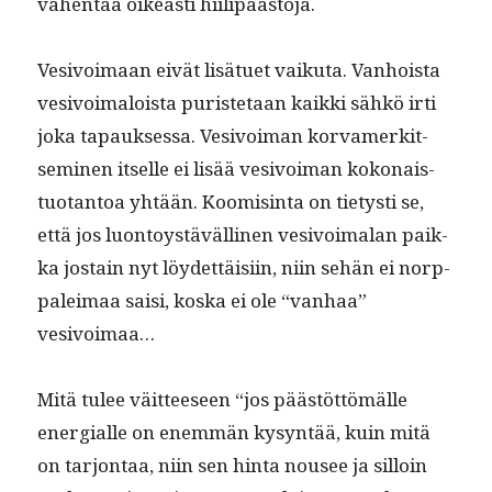
vähen­tää oikeasti hiilipäästöjä.
Vesivoimaan eivät lisätuet vaiku­ta. Van­hoista
vesivoimaloista puris­te­taan kaik­ki sähkö irti
joka tapauk­ses­sa. Vesivoiman kor­vamerk­it­
sem­i­nen itselle ei lisää vesivoiman kokon­ais­
tuotan­toa yhtään. Koomis­in­ta on tietysti se,
että jos luon­toys­tävälli­nen vesivoimalan paik­
ka jostain nyt löy­det­täisi­in, niin sehän ei norp­
paleimaa saisi, kos­ka ei ole “van­haa”
vesivoimaa…
Mitä tulee väit­teeseen “jos päästöt­tömälle
ener­gialle on enem­män kysyn­tää, kuin mitä
on tar­jon­taa, niin sen hin­ta nousee ja sil­loin