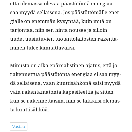
että ole­mas­sa ole­vaa päästötön­tä ener­giaa
saa myy­dä sel­l­aise­na. Jos päästöt­tömälle ener­
gialle on enem­män kysyn­tää, kuin mitä on
tar­jon­taa, niin sen hin­ta nousee ja sil­loin
uudet uusi­u­tu­vien tuotan­to­laitosten rak­en­t­a­
mi­nen tulee kannattavaksi.
Minus­ta on aika epäre­al­isti­nen aja­tus, että jo
raken­net­tua päästötön­tä ener­giaa ei saa myy­
dä sel­l­aise­na, vaan kuut­tisähkönä saisi myy­dä
vain rak­en­tam­a­ton­ta kap­a­siteet­tia ja sit­ten
kun se raken­net­taisi­in, niin se lakkaisi ole­mas­
ta kuuttisähköä.
Vastaa