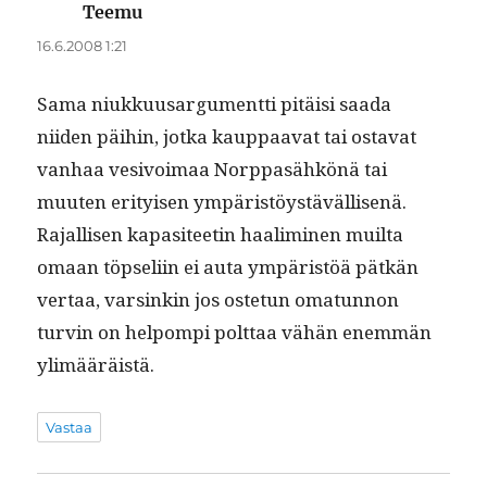
Teemu
sanoo:
16.6.2008 1:21
Sama niukku­usar­gu­ment­ti pitäisi saa­da
niiden päi­hin, jot­ka kaup­paa­vat tai osta­vat
van­haa vesivoimaa Norp­pasähkönä tai
muuten eri­tyisen ympäristöys­täväl­lisenä.
Rajal­lisen kap­a­siteetin haal­im­i­nen muil­ta
omaan töpseli­in ei auta ympäristöä pätkän
ver­taa, varsinkin jos oste­tun omatun­non
turvin on helpom­pi polt­taa vähän enem­män
ylimääräistä.
Vastaa