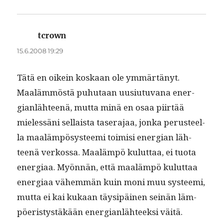
tcrown
sanoo:
15.6.2008 19:29
Tätä en oikein koskaan ole ymmärtänyt.
Maaläm­möstä puhutaan uusi­u­tu­vana ener­
gian­läh­teenä, mut­ta minä en osaa piirtää
mielessäni sel­l­aista taser­a­jaa, jon­ka perus­teel­
la maaläm­pösys­tee­mi toimisi ener­gian läh­
teenä verkos­sa. Maaläm­pö kulut­taa, ei tuo­ta
ener­giaa. Myön­nän, että maaläm­pö kulut­taa
ener­giaa vähem­män kuin moni muu sys­tee­mi,
mut­ta ei kai kukaan täysipäi­nen seinän läm­
pöeristys­täkään ener­gian­läh­teek­si väitä.