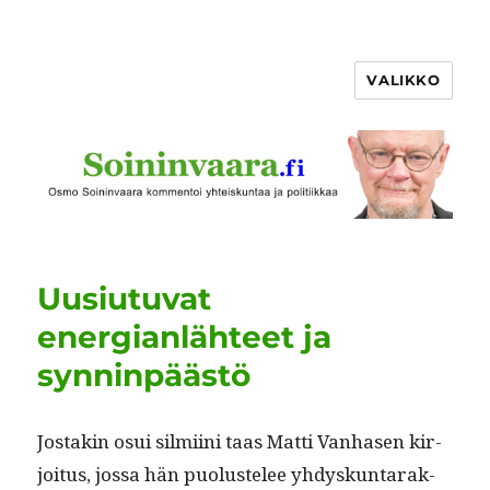
VALIKKO
Uusiutuvat
energianlähteet ja
synninpäästö
Jostakin osui silmi­i­ni taas Mat­ti Van­hasen kir­
joi­tus, jos­sa hän puo­lus­telee yhdyskun­tarak­