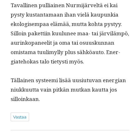
Tavalli­nen pul­li­ainen Nur­mi­järveltä ei kai
pysty kus­tan­ta­maan ihan vielä kaupunkia
ekol­o­gisem­paa elämää, mut­ta koh­ta pystyy.
Sil­loin paket­ti­in kuu­lunee maa- tai järviläm­pö,
aurinkopa­neel­it ja oma tai osu­uskun­nan
omis­ta­ma tuulimyl­ly plus sähköau­to. Ener­
giate­hokas talo tietysti myös.
Täl­lainen sys­tee­mi lisää uusi­u­tu­van ener­gian
niukku­ut­ta vain pitkän mutkan kaut­ta jos
silloinkaan.
Vastaa