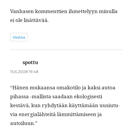
Van­hasen kom­ment­tien ihmette­lyyn min­ul­la
ei ole lisättävää.
Vastaa
spottu
sanoo:
15.6.2008 19:48
“Hänen mukaansa omakoti­lo ja kak­si autoa
pihas­sa ‑mallista saadaan ekol­o­gis­es­ti
kestävä, kun ryhdytään käyt­tämään uusi­u­tu­
via ener­gialähteitä läm­mit­tämiseen ja
autoiluun.”