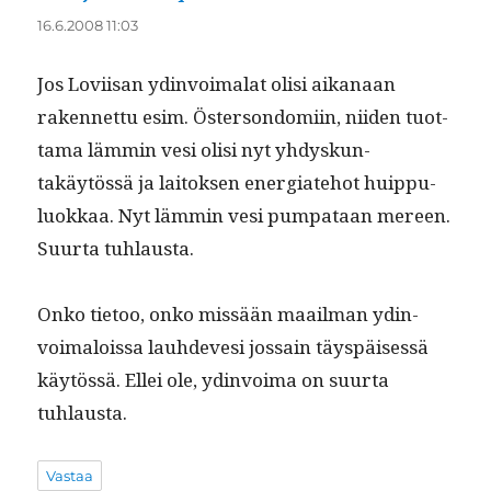
16.6.2008 11:03
Jos Lovi­isan ydin­voimalat olisi aikanaan
raken­net­tu esim. Öster­son­domi­in, niiden tuot­
ta­ma läm­min vesi olisi nyt yhdyskun­
takäytössä ja laitok­sen ener­giate­hot huip­pu­
lu­okkaa. Nyt läm­min vesi pumpataan mereen.
Suur­ta tuhlausta.
Onko tietoo, onko mis­sään maail­man ydin­
voimalois­sa lauhde­vesi jos­sain täyspäisessä
käytössä. Ellei ole, ydin­voima on suur­ta
tuhlausta.
Vastaa