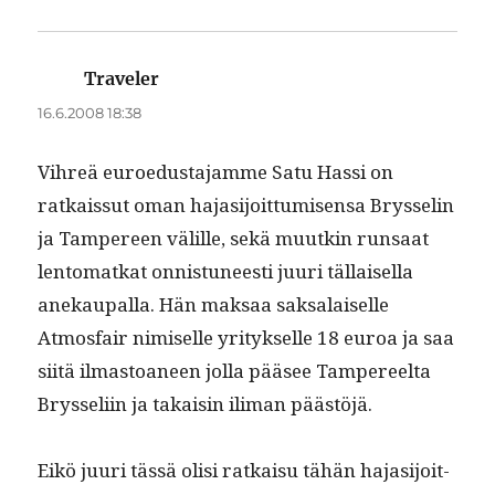
Traveler
sanoo:
16.6.2008 18:38
Vihreä euroe­dus­ta­jamme Satu Has­si on
ratkaissut oman hajasi­joit­tumisen­sa Brys­selin
ja Tam­pereen välille, sekä muutkin run­saat
lentomatkat onnis­tuneesti juuri täl­laisel­la
anekau­pal­la. Hän mak­saa sak­salaiselle
Atmos­fair nimiselle yri­tyk­selle 18 euroa ja saa
siitä ilmas­toa­neen jol­la pääsee Tam­pereelta
Brys­seli­in ja takaisin ili­man päästöjä.
Eikö juuri tässä olisi ratkaisu tähän hajasi­joit­