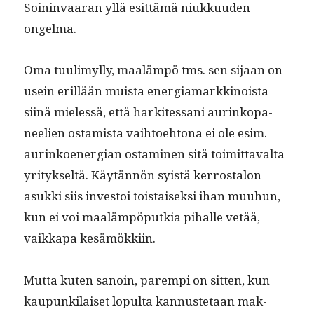
Soin­in­vaaran yllä esit­tämä niukku­u­den
ongelma.
Oma tuulimyl­ly, maaläm­pö tms. sen sijaan on
usein eril­lään muista ener­gia­markki­noista
siinä mielessä, että harkites­sani aurinkopa­
neel­ien ostamista vai­h­toe­htona ei ole esim.
aurinkoen­er­gian ost­a­mi­nen sitä toimit­taval­ta
yri­tyk­seltä. Käytän­nön syistä ker­rostalon
asuk­ki siis investoi tois­taisek­si ihan muuhun,
kun ei voi maaläm­pöputkia pihalle vetää,
vaikka­pa kesämökkiin.
Mut­ta kuten sanoin, parem­pi on sit­ten, kun
kaupunki­laiset lop­ul­ta kan­nuste­taan mak­