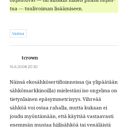
tua — tuulivoiman lisäämiseen.
Vastaa
tcrown
sanoo:
16.6.2008 20:30
Näis­sä ekosähköser­ti­fioin­neis­sa (ja ylipäätään
sähkö­markki­noil­la) mielestäni iso ongel­ma on
tietyn­lainen epäsym­metrisyys. Vihreää
sähköä voi ostaa rahal­la, mut­ta kukaan ei
joudu myön­tämään, että käyt­tää vas­taavasti
enem­män mus­taa hiil­isähköä tai venäläistä