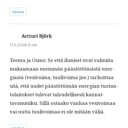
Vastaa
Artturi Björk
sanoo:
17.6.2008 21:48
Teemu ja Osmo: Se että ihmiset ovat valmi­ita
mak­samaan enem­män päästöt­tömästä ener­
gias­ta (vesivoima, tuulivoima jne.) tarkoit­taa
sitä, että uudet päästöt­tömän ener­gian tuotan­
to­laitok­set tule­vat taloudel­lis­es­ti kan­nat­
tavam­mik­si. Sil­lä ostaako van­haa vesivoimaa
vai uut­ta tuulivoimaa ei ole mitään väliä.
Vastaa