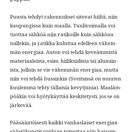
Puus­ta tehdyt raken­nuk­set sito­vat hiiltä, niin
kaupungis­sa kuin maal­la. Tuulivoimal­la voi
tuot­taa sähköä niin ratikoille kuin sähköau­
toillekin, ja ratik­ka kulut­taa edelleen vähem­
män ener­giaa. Auton voi tehdä keveäm­mistä
mate­ri­aaleista, esim. hiilikuidista tai alu­mi­in­
ista, jol­loin se vie vähem­män ener­giaa, mut­ta
niin voi tehdä bussinkin (Sveit­sis­sä on muuten
kuulem­ma tehty täl­laisia kevytju­nia). Maaläm­
pöäkin voi hyö­tykäyt­tää keskite­tysti, jos se on
järkevää.
Pääsään­töis­es­ti kaik­ki van­haslaiset ener­gian­
säästökon­stit voidaan toteut­taa niin hajaute­