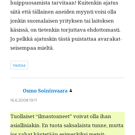
huip­pu­osamista tarvi­taan! Kuitenkin aja­tus
siitä että täl­lainen anei­den myyn­ti voisi olla
jonkin suo­ma­laisen yri­tyk­sen tai laitok­sen
käsis­sä, on tietenkin tor­jut­ta­va ehdot­tomasti.
Jo pelkkä aja­tuskin tästä puis­tat­taa avarakat­
seisem­paa mieltä.
Vastaa
Osmo Soininvaara
sanoo:
16.6.2008 19:11
Tuol­laiset “ilmas­toa­neet” voivat olla ihan
asial­lisi­akin. En tuo­ta sak­salaista tunne, mut­ta
jos rahat käytetään esimerkik­si met­sit­