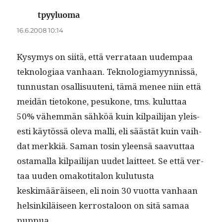
tpyyluoma
sanoo:
16.6.2008 10:14
Kysymys on siitä, että ver­rataan uudem­paa
teknolo­giaa van­haan. Teknolo­giamyyn­nis­sä,
tun­nus­tan osal­lisuuteni, tämä menee niin että
mei­dän tietokone, pesukone, tms. kulut­taa
50% vähem­män sähköä kuin kil­pail­i­jan yleis­
es­ti käytössä ole­va malli, eli säästät kuin vai­h­
dat merkkiä. Saman tosin yleen­sä saavut­taa
osta­mal­la kil­pail­i­jan uudet lait­teet. Se että ver­
taa uuden omakoti­talon kulu­tus­ta
keskimääräiseen, eli noin 30 vuot­ta van­haan
helsinkiläiseen ker­rostaloon on sitä samaa
puppua.