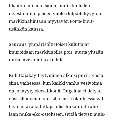
fikaatin mukaan sama, mut­ta kalli­iden
investoin­ti­tarpei­den vuok­si kil­pailukyvytön
markki­nahin­taan myytävän Forte-kuut­
tisähkön kanssa.
Seu­raus: ympäristöti­etoiset kulut­ta­jat
imuroidaan markki­noil­ta pois, mut­ta yhtään
uut­ta investoin­tia ei tehdä.
Kulut­ta­jakäyt­täy­tymi­nen alka­isi purra vas­ta
siinä vai­heessa, kun kaik­ki van­ha vesivoima
on jo myy­ty ekosähkönä. Ongel­ma ei tietysti
olisi sil­loinkaan ohi, sil­lä tässä tilanteessa val­
ta­va määrä kulut­ta­jia olisi hukan­nut raho­
jaan muka-eko-ostok­seen. (Pitää tietysti muis­