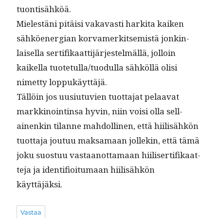
tuontisähköä.
Mielestäni pitäisi vakavasti harki­ta kaiken
sähköen­er­gian kor­vamerk­it­semistä jonkin­
laisel­la ser­ti­fikaat­ti­jär­jestelmäl­lä, jol­loin
kaikel­la tuotetulla/tuodulla sähköl­lä olisi
nimet­ty loppukäyttäjä.
Täl­löin jos uusi­u­tu­vien tuot­ta­jat pelaa­vat
markki­nointin­sa hyvin, niin voisi olla sel­l­
ainenkin tilanne mah­dolli­nen, että hiil­isähkön
tuot­ta­ja joutuu mak­samaan jollekin, että tämä
joku suos­tuu vas­taan­ot­ta­maan hiilis­er­ti­fikaat­
te­ja ja iden­ti­fioi­tu­maan hiil­isähkön
käyttäjäksi.
Vastaa