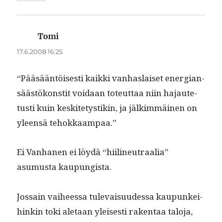
Tomi
sanoo:
17.6.2008 16:25
“Pääsään­töis­es­ti kaik­ki van­haslaiset ener­gian­
säästökon­stit voidaan toteut­taa niin hajaute­
tusti kuin keskite­tys­tikin, ja jälkim­mäi­nen on
yleen­sä tehokkaampaa.”
Ei Van­hanen ei löy­dä “hiilineu­traalia”
asumus­ta kaupungista.
Jos­sain vai­heessa tule­vaisu­udessa kaupunkei­
hinkin toki ale­taan yleis­es­ti rak­en­taa talo­ja,