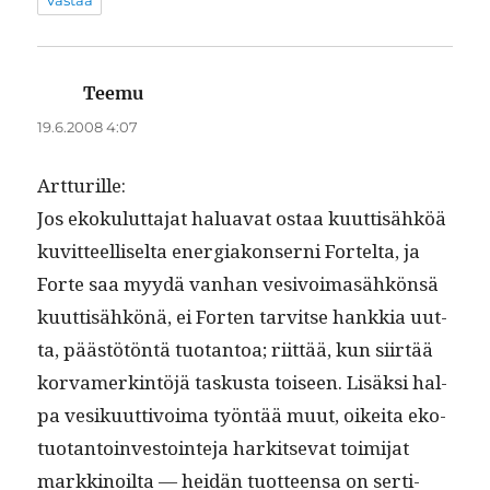
Teemu
sanoo:
19.6.2008 4:07
Art­turille:
Jos ekoku­lut­ta­jat halu­a­vat ostaa kuut­tisähköä
kuvit­teel­liselta ener­giakon­serni Fortelta, ja
Forte saa myy­dä van­han vesivoimasähkön­sä
kuut­tisähkönä, ei Forten tarvitse han­kkia uut­
ta, päästötön­tä tuotan­toa; riit­tää, kun siirtää
kor­vamerk­in­töjä taskus­ta toiseen. Lisäk­si hal­
pa vesiku­ut­tivoima työn­tää muut, oikei­ta eko­
tuotan­toin­vestoin­te­ja hark­it­se­vat toim­i­jat
markki­noil­ta — hei­dän tuot­teen­sa on ser­ti­