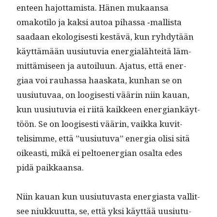
en­teen hajot­tamista. Hänen mukaansa
omakoti­lo ja kak­si autoa pihas­sa ‑mallista
saadaan ekol­o­gis­es­ti kestävä, kun ryhdytään
käyt­tämään uusi­u­tu­via ener­gialähteitä läm­
mit­tämiseen ja autoilu­un. Aja­tus, että ener­
giaa voi rauhas­sa haaska­ta, kun­han se on
uusi­u­tu­vaa, on loogis­es­ti väärin niin kauan,
kun uusi­u­tu­via ei riitä kaik­keen ener­giankäyt­
töön. Se on loogis­es­ti väärin, vaik­ka kuvit­
telisimme, että ”uusi­u­tu­va” ener­gia olisi sitä
oikeasti, mikä ei pel­toen­er­gian osalta edes
pidä paikkaansa.
Niin kauan kun uusi­u­tu­vas­ta ener­gias­ta val­lit­
see niukku­ut­ta, se, että yksi käyt­tää uusi­u­tu­