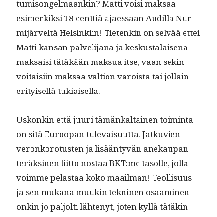
tumisongel­maankin? Mat­ti voisi mak­saa
esimerkik­si 18 cent­tiä ajaes­saan Audil­la Nur­
mi­järveltä Helsinki­in! Tietenkin on selvää ettei
Mat­ti kansan palveli­jana ja keskusta­laise­na
mak­saisi tätäkään mak­sua itse, vaan sekin
voitaisi­in mak­saa val­tion varoista tai jol­lain
eri­tyisel­lä tukiaisella.
Uskonkin että juuri tämänkaltainen toim­inta
on sitä Euroopan tule­vaisu­ut­ta. Jatku­vien
veronko­ro­tusten ja lisään­tyvän anekau­pan
teräksi­nen liit­to nos­taa BKT:me tasolle, jol­la
voimme pelas­taa koko maail­man! Teol­lisu­us
ja sen mukana muukin tekni­nen osaami­nen
onkin jo paljolti läht­enyt, joten kyl­lä tätäkin