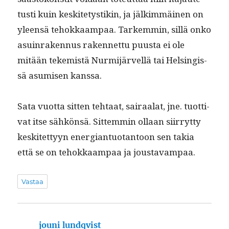
tusti kuin keskite­tys­tikin, ja jälkim­mäi­nen on
yleen­sä tehokkaam­paa. Tarkem­min, sil­lä onko
asuin­raken­nus raken­net­tu puus­ta ei ole
mitään tekemistä Nur­mi­järvel­lä tai Helsingis­
sä asumisen kanssa.
Sata vuot­ta sit­ten tehtaat, sairaalat, jne. tuot­ti­
vat itse sähkön­sä. Sit­tem­min ollaan siir­ryt­ty
keskitet­tyyn ener­giantuotan­toon sen takia
että se on tehokkaam­paa ja joustavampaa.
Vastaa
jouni lundqvist
sanoo: