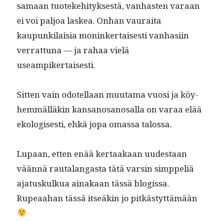
samaan tuoteke­hi­tyk­ses­tä, van­has­ten varaan
ei voi paljoa laskea. Onhan vau­rai­ta
kaupunki­laisia moninker­tais­es­ti van­hasi­in
ver­rat­tuna — ja rahaa vielä
useampikertaisesti.
Sit­ten vain odotel­laan muu­ta­ma vuosi ja köy­
hem­mäl­läkin kansanosanos­al­la on varaa elää
ekol­o­gis­es­ti, ehkä jopa omas­sa talossa.
Lupaan, etten enää ker­taakaan uud­estaan
vään­nä rauta­lan­gas­ta tätä varsin simp­peliä
aja­tuskulkua ainakaan tässä blo­gis­sa.
Rupeaa­han tässä itseäkin jo pitkästyttämään