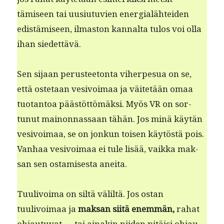
tämiseen tai uusi­u­tu­vien ener­gialähtei­den
edis­tämiseen, ilmas­ton kannal­ta tulos voi olla
ihan siedettävä.
Sen sijaan perus­tee­ton­ta viher­pe­sua on se,
että oste­taan vesivoimaa ja väitetään omaa
tuotan­toa päästöt­tömäk­si. Myös VR on sor­
tunut main­on­nas­saan tähän. Jos minä käytän
vesivoimaa, se on jonkun toisen käytöstä pois.
Van­haa vesivoimaa ei tule lisää, vaik­ka mak­
san sen ostamis­es­ta aneita.
Tuulivoima on siltä väliltä. Jos ostan
tuulivoimaa ja
mak­san siitä enem­män,
rahat
ohjau­tu­vat — tai ainakin niiden pitäisi ohjau­