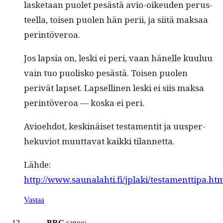
las­ke­taan puo­let pesästä avio-oikeu­den perus­
teel­la, toisen puolen hän perii, ja siitä mak­saa
perintöveroa.
Jos lap­sia on, les­ki ei peri, vaan hänelle kuu­luu
vain tuo puolisko pesästä. Toisen puolen
perivät lapset. Lapselli­nen les­ki ei siis mak­sa
per­in­töveroa — kos­ka ei peri.
Avioe­hdot, keskinäiset tes­ta­men­tit ja uus­per­
heku­viot muut­ta­vat kaik­ki tilannetta.
Lähde:
http://www.saunalahti.fi/jplaki/testamenttipa.ht
Vastaa
BRG
sanoo: