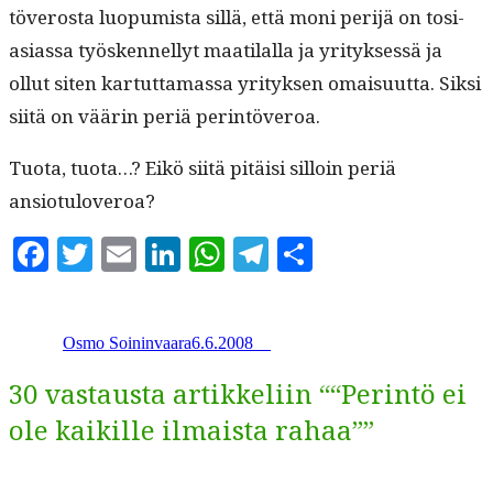
töveros­ta luop­umista sil­lä, että moni per­i­jä on tosi­
asi­as­sa työsken­nel­lyt maati­lal­la ja yri­tyk­sessä ja
ollut siten kar­tut­ta­mas­sa yri­tyk­sen omaisu­ut­ta. Sik­si
siitä on väärin per­iä perintöveroa.
Tuo­ta, tuo­ta…? Eikö siitä pitäisi sil­loin per­iä
ansiotuloveroa?
Facebook
Twitter
Email
LinkedIn
WhatsApp
Telegram
Share
Kirjoittaja
Julkaistu
Kategoriat
Avainsanat
Osmo Soininvaara
6.6.2008
_
_
30 vastausta artikkeliin ““Perintö ei
ole kaikille ilmaista rahaa””