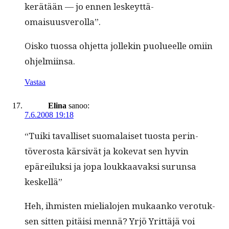
kerätään — jo ennen leskeyt­tä-
omaisuusverolla”.
Oisko tuos­sa ohjet­ta jollekin puolueelle omi­in
ohjelmiinsa.
Vastaa
Elina
sanoo:
7.6.2008 19:18
“Tui­ki taval­liset suo­ma­laiset tuos­ta per­in­
töveros­ta kär­sivät ja koke­vat sen hyvin
epäreiluk­si ja jopa loukkaavak­si surun­sa
keskellä”
Heh, ihmis­ten mielialo­jen mukaanko vero­tuk­
sen sit­ten pitäisi men­nä? Yrjö Yrit­täjä voi