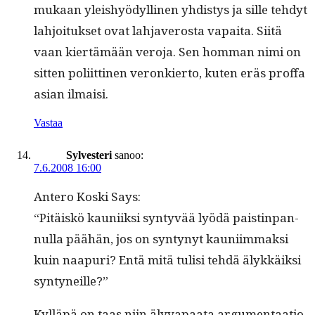
mukaan yleishyödylli­nen yhdis­tys ja sille tehdyt
lahjoituk­set ovat lah­javeros­ta vapai­ta. Siitä
vaan kiertämään vero­ja. Sen hom­man nimi on
sit­ten poli­it­ti­nen veronkier­to, kuten eräs prof­fa
asian ilmaisi.
Vastaa
Sylvesteri
sanoo:
7.6.2008 16:00
Antero Kos­ki Says:
“Pitäiskö kau­ni­ik­si syn­tyvää lyödä paistin­pan­
nul­la päähän, jos on syn­tynyt kau­ni­im­mak­si
kuin naa­puri? Entä mitä tulisi tehdä älykkäik­si
syntyneille?”
Kyl­läpä on taas niin äly­va­paa­ta argu­men­taa­tio­