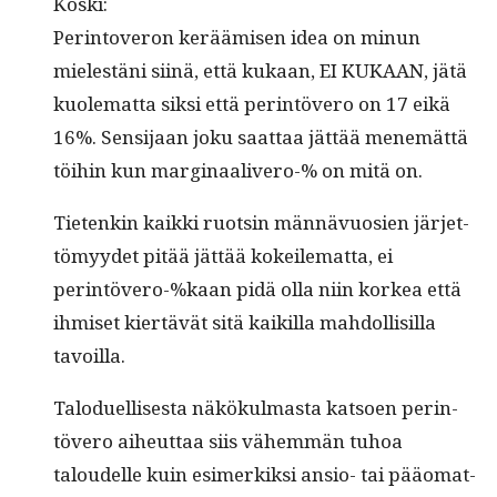
Kos­ki:
Per­in­toveron keräämisen idea on min­un
mielestäni siinä, että kukaan, EI KUKAAN, jätä
kuolemat­ta sik­si että per­in­tövero on 17 eikä
16%. Sen­si­jaan joku saat­taa jät­tää men­emät­tä
töi­hin kun mar­gin­aaliv­ero-% on mitä on.
Tietenkin kaik­ki ruotsin män­nävu­osien jär­jet­
tömyy­det pitää jät­tää kokeilemat­ta, ei
perintövero-%kaan pidä olla niin korkea että
ihmiset kiertävät sitä kaikil­la mah­dol­lisil­la
tavoilla.
Talo­du­el­lis­es­ta näkökul­mas­ta kat­soen per­in­
tövero aiheut­taa siis vähem­män tuhoa
taloudelle kuin esimerkik­si ansio- tai pääo­mat­