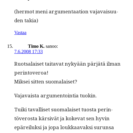
(her­mot meni argu­men­taa­tion vajavaisu­u­
den takia)
Vastaa
Timo K.
sanoo:
7.6.2008 17:33
Ruot­salaiset taita­vat nykyään pär­jätä ilman
perintoveroa!
Mik­sei sit­ten suomalaiset?
Vajavaista argu­men­toin­tia tuokin.
Tui­ki taval­liset suo­ma­laiset tuos­ta per­in­
töveros­ta kär­sivät ja koke­vat sen hyvin
epäreiluk­si ja jopa loukkaavak­si surun­sa