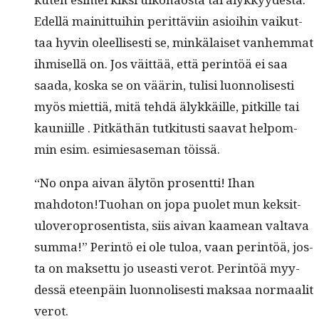
Edel­lä mainit­tui­hin perit­tävi­in asioi­hin vaikut­
taa hyvin oleel­lis­es­ti se, minkälaiset van­hem­mat
ihmisel­lä on. Jos väit­tää, että per­in­töä ei saa
saa­da, kos­ka se on väärin, tulisi luon­no­lis­es­ti
myös miet­tiä, mitä tehdä älykkäille, pitkille tai
kau­ni­ille . Pitkäthän tutk­i­tusti saa­vat helpom­
min esim. esimiesase­man töissä.
“No onpa aivan älytön pros­ent­ti! Ihan
mahdoton!Tuohan on jopa puo­let mun kek­si­t­
ulovero­pros­en­tista, siis aivan kaamean val­ta­va
sum­ma!” Per­in­tö ei ole tuloa, vaan per­in­töä, jos­
ta on mak­set­tu jo use­asti verot. Per­in­töä myy­
dessä eteen­päin luon­no­lis­es­ti mak­saa nor­maalit
verot.