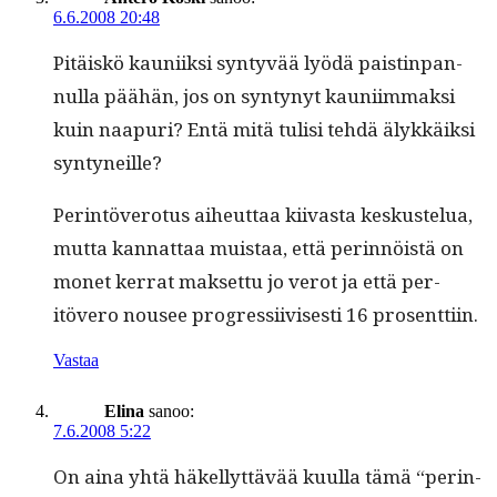
6.6.2008 20:48
Pitäiskö kau­ni­ik­si syn­tyvää lyödä paistin­pan­
nul­la päähän, jos on syn­tynyt kau­ni­im­mak­si
kuin naa­puri? Entä mitä tulisi tehdä älykkäik­si
syntyneille?
Per­in­tövero­tus aiheut­taa kiivas­ta keskustelua,
mut­ta kan­nat­taa muis­taa, että perin­nöistä on
mon­et ker­rat mak­set­tu jo verot ja että per­
itövero nousee pro­gres­si­ivis­es­ti 16 prosenttiin.
Vastaa
Elina
sanoo:
7.6.2008 5:22
On aina yhtä häkel­lyt­tävää kuul­la tämä “perin­