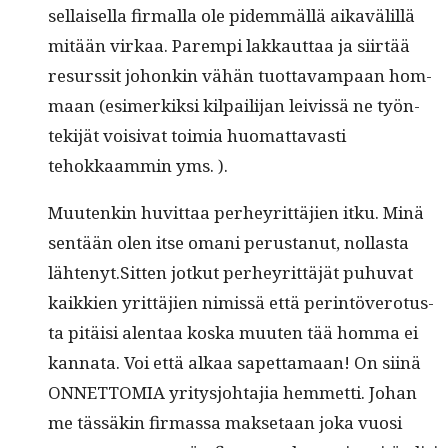
sel­l­aisel­la fir­mal­la ole pidem­mäl­lä aikavälil­lä
mitään virkaa. Parem­pi lakkaut­taa ja siirtää
resurssit johonkin vähän tuot­tavam­paan hom­
maan (esimerkik­si kil­pail­i­jan leivis­sä ne työn­
tek­i­jät voisi­vat toimia huo­mat­tavasti
tehokkaam­min yms. ).
Muutenkin huvit­taa per­heyrit­täjien itku. Minä
sen­tään olen itse omani perus­tanut, nol­las­ta
lähtenyt.Sitten jotkut per­heyrit­täjät puhu­vat
kaikkien yrit­täjien nimis­sä että per­in­tövero­tus­
ta pitäisi alen­taa kos­ka muuten tää hom­ma ei
kan­na­ta. Voi että alkaa sapet­ta­maan! On siinä
ONNETTOMIA yri­tysjo­hta­jia hem­met­ti. Johan
me tässäkin fir­mas­sa mak­se­taan joka vuosi