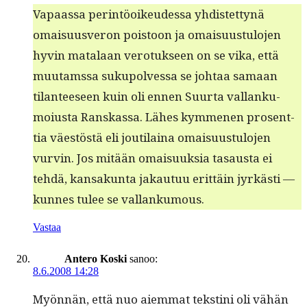
Vapaas­sa per­in­töoikeudessa yhdis­tet­tynä
omaisu­usveron pois­toon ja omaisu­us­tu­lo­jen
hyvin mata­laan vero­tuk­seen on se vika, että
muu­tamssa sukupolves­sa se johtaa samaan
tilanteeseen kuin oli ennen Suur­ta val­lanku­
moius­ta Ran­skas­sa. Läh­es kymme­nen pros­ent­
tia väestöstä eli jouti­laina omaisu­us­tu­lo­jen
vurvin. Jos mitään omaisuuk­sia tasaus­ta ei
tehdä, kansakun­ta jakau­tuu erit­täin jyrkästi —
kunnes tulee se vallankumous.
Vastaa
Antero Koski
sanoo:
8.6.2008 14:28
Myön­nän, että nuo aiem­mat tek­s­ti­ni oli vähän