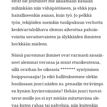
eivät ole joutuneet itse likaa­maan käsiään
mihinkään niin vähäpätöiseen, ja ehkä jopa
haitalliseenkin asi­aan, kuin työ. Jo pelkkä
työn_tekijöiden useinkin tuulipuku­un ver­hot­tu
keski­var­taloli­ha­va ole­mus aiheut­taa pahoin­
voin­tia suvait­se­vais­ten ja älykkäi­den ihmis­ten
herkkään mieleen.
Nämä parem­mat ihmiset ovat var­masti ansain­
neet alem­mat veron­sa ja muut etuoikeuten­sa,
sil­lä ovathan he oikeas­ta ******* syn­tymisen
huip­pu­osaa­jia! Ja eikö hal­li­tuk­semme olekin
huolis­saan juuri näi­den ns. penaalin terävimpi­
en kynien hyv­in­voin­nista? Hehän juuri tuo­vat­
ta­vat meille jos ei nyt mitään mitat­tavis­sa ole­
vaa kuten rahaa tai palvelu­ja, niin kuitenkin