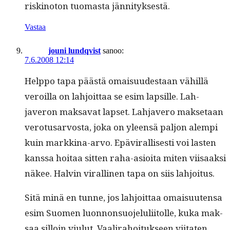
riskino­ton tuo­mas­ta jännityksestä.
Vastaa
jouni lundqvist
sanoo:
7.6.2008 12:14
Help­po tapa päästä omaisu­ud­estaan vähillä
veroil­la on lahjoit­taa se esim lap­sille. Lah­
javeron mak­sa­vat lapset. Lah­javero mak­se­taan
vero­tusar­vos­ta, joka on yleen­sä paljon alem­pi
kuin markki­na-arvo. Epävi­ral­lis­es­ti voi las­ten
kanssa hoitaa sit­ten raha-asioi­ta miten viisaak­si
näkee. Halvin viralli­nen tapa on siis lahjoitus.
Sitä minä en tunne, jos lahjoit­taa omaisuuten­sa
esim Suomen luon­non­suo­jeluli­itolle, kuka mak­
saa sil­loin viu­lut. Vaali­ra­hoituk­seen viitat­en