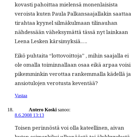
kovasti pahoit­taa mie­len­sä mon­en­lai­sista
veroista kuten Paula Palka­nsaa­jal­lakin saat­taa
tirah­taa kyynel silmäkul­maan tilin­auhan
nähdessään väheksymät­tä tässä nyt lainkaan
Leena Lesken kärsimyksiä.….
Eikö puh­tai­ta “lot­tovoit­to­ja” , mihin saa­jal­la ei
ole oma­l­la toimin­nal­laan osaa eikä arpaa voisi
pikem­minkin verot­taa rankem­mal­la kädel­lä ja
ansio­tu­lo­jen vero­tus­ta keventää?
Vastaa
Antero Koski
sanoo:
8.6.2008 13:13
Toisen perin­nöstä voi olla kateelli­nen, aivan
kuten esimerkik­si ulkonäöstä tai älykkyy­destä.