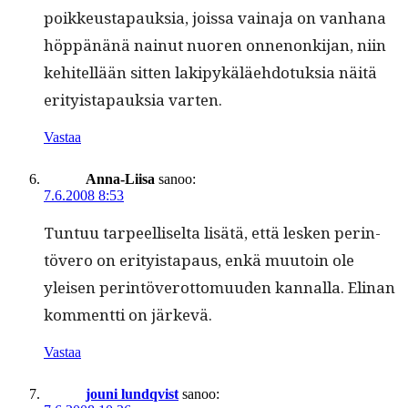
poikkeustapauk­sia, jois­sa vaina­ja on van­hana
höp­pänänä nain­ut nuoren onnenonki­jan, niin
kehitel­lään sit­ten lakipykäläe­hdo­tuk­sia näitä
eri­ty­istapauk­sia varten.
Vastaa
Anna-Liisa
sanoo:
7.6.2008 8:53
Tun­tuu tarpeel­liselta lisätä, että lesken per­in­
tövero on eri­ty­istapaus, enkä muu­toin ole
yleisen per­in­töverot­to­muu­den kan­nal­la. Eli­nan
kom­ment­ti on järkevä.
Vastaa
jouni lundqvist
sanoo: