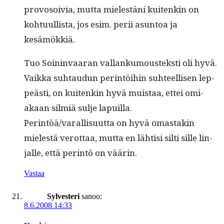
provosoivia, mut­ta mielestäni kuitenkin on
kohtu­ullista, jos esim. perii asun­toa ja
kesämökkiä.
Tuo Soin­in­vaaran val­lanku­moustek­sti oli hyvä.
Vaik­ka suh­taudun per­in­töi­hin suh­teel­lisen lep­
peästi, on kuitenkin hyvä muis­taa, ettei omi­
akaan silmiä sul­je lapuil­la.
Perintöä/varallisuutta on hyvä omas­takin
mielestä verot­taa, mut­ta en lähtisi silti sille lin­
jalle, että per­in­tö on väärin.
Vastaa
Sylvesteri
sanoo:
8.6.2008 14:33