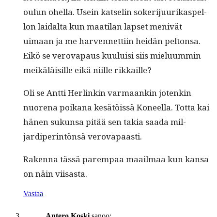
oulun ohel­la. Usein kat­selin sok­er­i­ju­urikaspel­
lon laidal­ta kun maati­lan lapset menivät
uimaan ja me har­ven­net­ti­in hei­dän pel­ton­sa.
Eikö se verova­paus kuu­luisi siis mielu­um­min
meikäläisille eikä niille rikkaille?
Oli se Antti Her­linkin var­maankin jotenkin
nuore­na poikana kesätöis­sä Koneel­la. Tot­ta kai
hänen sukun­sa pitää sen takia saa­da mil­
jardiper­in­tön­sä verovapaasti.
Raken­na tässä parem­paa maail­maa kun kansa
on näin viisasta.
Vastaa
Antero Koski
sanoo: