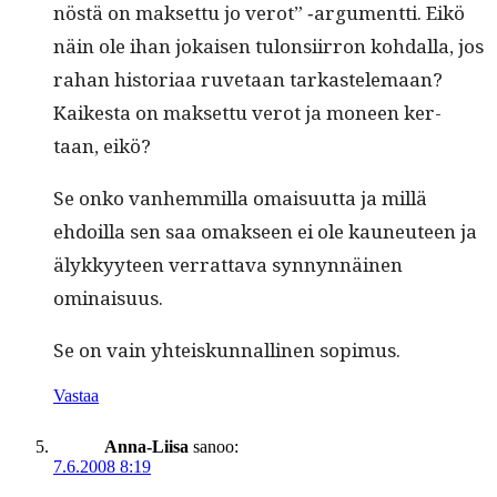
nöstä on mak­set­tu jo verot” ‑argu­ment­ti. Eikö
näin ole ihan jokaisen tulon­si­ir­ron kohdal­la, jos
rahan his­to­ri­aa ruve­taan tarkastele­maan?
Kaikesta on mak­set­tu verot ja mon­een ker­
taan, eikö?
Se onko van­hem­mil­la omaisu­ut­ta ja mil­lä
ehdoil­la sen saa omak­seen ei ole kauneu­teen ja
älykkyy­teen ver­rat­ta­va syn­nyn­näi­nen
ominaisuus.
Se on vain yhteiskun­nalli­nen sopimus.
Vastaa
Anna-Liisa
sanoo:
7.6.2008 8:19