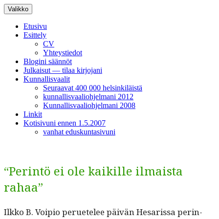
Siirry
Valikko
sisältöön
Etusivu
Esittely
CV
Yhteystiedot
Blogini säännöt
Julkaisut — tilaa kirjojani
Kunnallisvaalit
Seuraavat 400 000 helsinkiläistä
kunnallisvaaliohjelmani 2012
Kunnallisvaaliohjelmani 2008
Linkit
Kotisivuni ennen 1.5.2007
vanhat eduskuntasivuni
“Perintö ei ole kaikille ilmaista
rahaa”
Ilkko B. Voipio peruetelee päivän Hesaris­sa per­in­