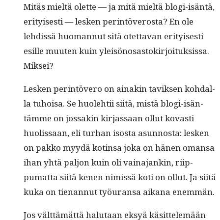
Mitäs mieltä olette — ja mitä mieltä blo­gi-isän­tä,
eri­tyis­es­ti — lesken per­in­töveros­ta? En ole
lehdis­sä huo­man­nut sitä otet­ta­van eri­tyis­es­ti
esille muuten kuin yleisönosas­tokir­joituk­sis­sa.
Miksei?
Lesken per­in­tövero on ainakin taviksen kohdal­
la tuhoisa. Se huole­htii siitä, mis­tä blo­gi-isän­
tämme on jos­sakin kir­jas­saan ollut kovasti
huolis­saan, eli turhan isos­ta asun­nos­ta: lesken
on pakko myy­dä kotin­sa joka on hänen omansa
ihan yhtä paljon kuin oli vaina­jankin, riip­
pumat­ta siitä kenen nimis­sä koti on ollut. Ja siitä
kuka on tien­an­nut työu­ransa aikana enemmän.
Jos vält­tämät­tä halu­taan eksyä käsit­telemään