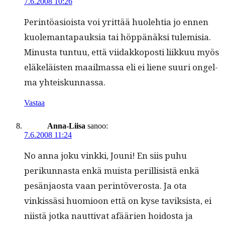
7.6.2008 10:26
Per­in­töa­sioista voi yrit­tää huole­htia jo ennen
kuole­man­ta­pauk­sia tai höp­pänäk­si tulemisia.
Minus­ta tun­tuu, että viidakko­posti liikkuu myös
eläkeläis­ten maail­mas­sa eli ei liene suuri ongel­
ma yhteiskunnassa.
Vastaa
Anna-Liisa
sanoo:
7.6.2008 11:24
No anna joku vink­ki, Jouni! En siis puhu
perikun­nas­ta enkä muista per­il­li­sistä enkä
pesän­jaos­ta vaan per­in­töveros­ta. Ja ota
vinkissäsi huomioon että on kyse taviksista, ei
niistä jot­ka naut­ti­vat afäärien hoi­dos­ta ja