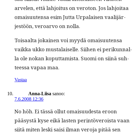
arve­len, että lahjoi­tus on vero­ton. Jos lahjoitaa
omaisuuten­sa esim Jut­ta Urpalaisen vaal­i­jär­
jestöön, veroar­vo on nolla.
Toisaal­ta jokainen voi myy­dä omaisuuten­sa
vaik­ka ukko musta­laiselle. Siihen ei perikun­nal­
la ole nokan kop­ut­tamista. Suo­mi on siinä suh­
teessa vapaa maa.
Vastaa
Anna-Liisa
sanoo:
7.6.2008 12:36
No höh. Ei tässä ollut omaisu­ud­es­ta eroon
pääsys­tä kyse eikä las­ten per­in­töveroista vaan
siitä miten les­ki saisi ilman vero­ja pitää sen