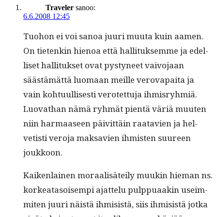
Traveler
sanoo:
6.6.2008 12:45
Tuo­hon ei voi sanoa juuri muu­ta kuin aamen.
On tietenkin hienoa että hal­li­tuk­semme ja edel­
liset hal­li­tuk­set ovat pystyneet vaivo­jaan
säästämät­tä luo­maan meille verova­pai­ta ja
vain kohtu­ullis­es­ti verotet­tu­ja ihmis­ryh­miä.
Luo­vathan nämä ryh­mät pien­tä väriä muuten
niin har­maaseen päivit­täin raatavien ja hel­
vetisti vero­ja mak­savien ihmis­ten suureen
joukkoon.
Kaiken­lainen moraal­isäteily muukin hie­man ns.
korkeata­soisem­pi ajat­telu pulp­puaakin useim­
miten juuri näistä ihmi­sistä, siis ihmi­sistä jot­ka