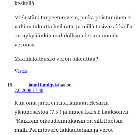
keskellä.
Mielestäni tarpee­ton vero, jon­ka pois­tu­mi­nen ei
val­tion talout­ta heilau­ta. Ja niil­lä tosi­varakkail­la
on nykyäänkin mah­dol­lisu­udet min­i­moi­da
veronsa.
Maati­laka­teusko veron oikeuttaa?
Vastaa
jouni lundqvist
sanoo:
7.6.2008 17:48
Kun oma jär­ki ei riitä, lainaan Hesarin
yleiönosas­toa (7.5.) ja nimeä Lars E Laak­so­nen.
“Kaikkein oikeu­den­mukaisin on silti Ruotsin
malli. Per­in­tövero lakkaute­taan ja verot