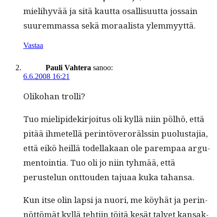
mieli­hyvää ja sitä kaut­ta osal­lisu­ut­ta jos­sain
suurem­mas­sa sekä moraal­ista ylemmyyttä.
Vastaa
Pauli Vahtera
sanoo:
6.6.2008 16:21
Oliko­han trolli?
Tuo mielipi­dekir­joi­tus oli kyl­lä niin pöl­hö, että
pitää ihme­tel­lä per­in­töverorälssin puo­lus­ta­jia,
että eikö heil­lä todel­lakaan ole parem­paa argu­
men­toin­tia. Tuo oli jo niin tyh­mää, että
perustelun ont­touden tajuaa kuka tahansa.
Kun itse olin lap­si ja nuori, me köy­hät ja perin­
nöt­tömät kyl­lä tehti­in töitä kesät tal­vet kansak­