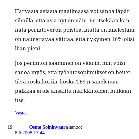
Har­vas­ta asi­as­ta maail­mas­sa voi sanoa läpät
silmil­lä, että asia nyt on näin. En itsekään kan­
na­ta per­in­töveron pois­toa, mut­ta on mielestäni
on nau­ret­tavaa väit­tää, että nykyi­nen 16% olisi
liian pieni.
Jos perin­nön saami­nen on väärin, niin voisi
sanoa myös, että työe­htosopimuk­set on heit­et­
tävä roskako­ri­in, kos­ka TES:n sanele­maa
palkkaa ei ole ansait­tu markki­noiden mukaan
itse.
Vastaa
Osmo Soininvaara
sanoo:
8.6.2008 13:44