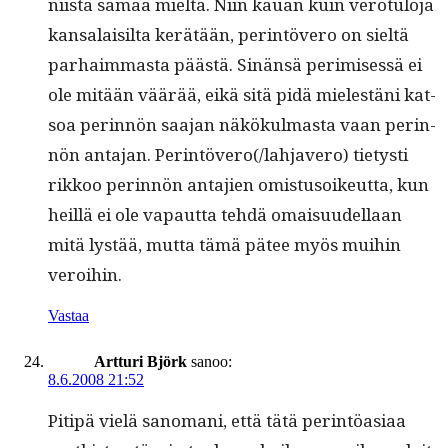
niistä samaa mieltä. Niin kauan kuin vero­tu­lo­ja
kansalaisil­ta kerätään, per­in­tövero on sieltä
parhaim­mas­ta päästä. Sinän­sä per­im­isessä ei
ole mitään väärää, eikä sitä pidä mielestäni kat­
soa perin­nön saa­jan näkökul­mas­ta vaan perin­
nön anta­jan. Perintövero(/lahjavero) tietysti
rikkoo perin­nön anta­jien omis­tu­soikeut­ta, kun
heil­lä ei ole vapaut­ta tehdä omaisu­udel­laan
mitä lystää, mut­ta tämä pätee myös mui­hin
veroihin.
Vastaa
Artturi Björk
sanoo:
8.6.2008 21:52
Pitipä vielä sanomani, että tätä per­in­töasi­aa