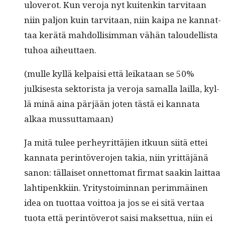
uloverot. Kun vero­ja nyt kuitenkin tarvi­taan
niin paljon kuin tarvi­taan, niin kaipa ne kan­nat­
taa kerätä mah­dol­lisim­man vähän taloudel­lista
tuhoa aiheuttaen.
(mulle kyl­lä kel­paisi että leikataan se 50%
julkises­ta sek­torista ja vero­ja samal­la lail­la, kyl­
lä minä aina pär­jään joten tästä ei kan­na­ta
alkaa mussuttamaan)
Ja mitä tulee per­heyrit­täjien itku­un siitä ettei
kan­na­ta per­in­tövero­jen takia, niin yrit­täjänä
sanon: täl­laiset onnet­tomat fir­mat saakin lait­taa
lahtipenkki­in. Yri­tys­toimin­nan per­im­mäi­nen
idea on tuot­taa voit­toa ja jos se ei sitä ver­taa
tuo­ta että per­in­töverot saisi mak­set­tua, niin ei