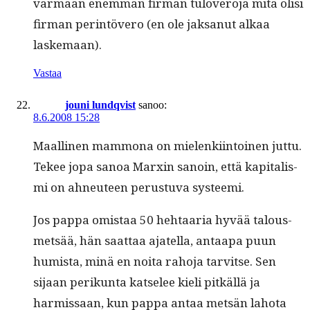
var­maan enem­män fir­man tulovero­ja mitä olisi
fir­man per­in­tövero (en ole jak­sanut alkaa
laskemaan).
Vastaa
jouni lundqvist
sanoo:
8.6.2008 15:28
Maalli­nen mam­mona on mie­lenki­in­toinen jut­tu.
Tekee jopa sanoa Marx­in sanoin, että kap­i­tal­is­
mi on ahneu­teen perus­tu­va systeemi.
Jos pap­pa omis­taa 50 hehtaaria hyvää talous­
met­sää, hän saat­taa ajatel­la, antaa­pa puun
humista, minä en noi­ta raho­ja tarvitse. Sen
sijaan perikun­ta kat­se­lee kieli pitkäl­lä ja
harmis­saan, kun pap­pa antaa met­sän laho­ta