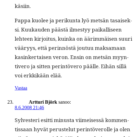
käsiin.
Pap­pa kuolee ja perikun­ta lyö met­sän tasaisek­
si. Kuukau­den päästä ilmestyy paikalliseen
lehteen kir­joi­tus, kuin­ka on äärim­mäisen suuri
vääryys, että perin­nöstä joutuu mak­samaan
kasinker­taisen veron. Ensin on met­sän myyn­
tivero ja sit­ten per­in­tövero päälle. Eihän sil­lä
voi erkkikään elää.
Vastaa
Artturi Björk
sanoo:
8.6.2008 21:46
Sylvesteri esit­ti minus­ta viimeisessä kom­men­
tis­saan hyvät peruste­lut per­in­töverolle ja olen