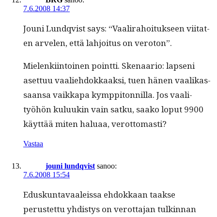
7.6.2008 14:37
Jouni Lundqvist says: “Vaali­ra­hoituk­seen viitat­
en arve­len, että lahjoi­tus on veroton”.
Mie­lenki­in­toinen point­ti. Ske­naario: lapseni
aset­tuu vaaliehdokkaak­si, tuen hänen vaa­likas­
saansa vaikka­pa kymp­pi­ton­nil­la. Jos vaal­i­
työhön kuluukin vain satku, saako lop­ut 9900
käyt­tää miten halu­aa, verottomasti?
Vastaa
jouni lundqvist
sanoo:
7.6.2008 15:54
Eduskun­tavaaleis­sa ehdokkaan taakse
perustet­tu yhdis­tys on verot­ta­jan tulkin­nan