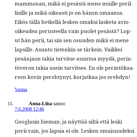
mam­mo­nan, mikä ei pesästä mene muille per­il­
lisille ja mikä oikeasti jo on hänen omaansa.
Eikös täl­lä het­kel­lä lesken omak­si las­ke­ta avio-
oikeu­den perus­teel­la vain puo­let pesästä? Lop­
ut hän perii, tai siis sen osu­u­den mikä ei mene
lap­sille. Asun­to tietenkin se tärkein. Vaikkei
pesän­jaon takia tarvitse asun­toa myy­dä, per­in­
töveron takia usein tarvit­see. En ole per­in­tökaa­
reen kovin pere­htynyt, kor­jatkaa jos erehdyn!
Vastaa
Anna-Liisa
sanoo:
7.6.2008 12:46
Goo­glasin hie­man, ja näyt­tää siltä että les­ki
perii vain, jos lap­sia ei ole. Lesken omaisu­udek­si