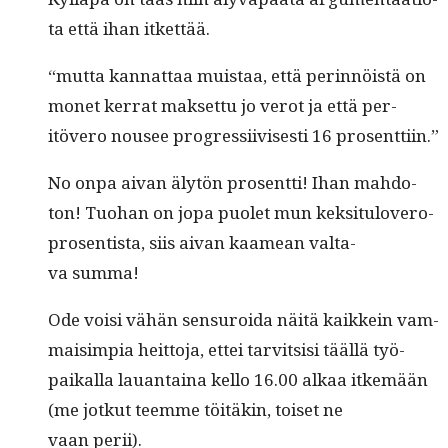
ta että ihan itkettää.
“mut­ta kan­nat­taa muis­taa, että perin­nöistä on
mon­et ker­rat mak­set­tu jo verot ja että per­
itövero nousee pro­gres­si­ivis­es­ti 16 prosenttiin.”
No onpa aivan älytön pros­ent­ti! Ihan mah­do­
ton! Tuo­han on jopa puo­let mun kek­si­t­ulovero­
pros­en­tista, siis aivan kaamean val­ta­
va summa!
Ode voisi vähän sen­suroi­da näitä kaikkein vam­
maisimpia heit­to­ja, ettei tarvit­sisi tääl­lä työ­
paikalla lauan­taina kel­lo 16.00 alkaa itkemään
(me jotkut teemme töitäkin, toiset ne
vaan perii).