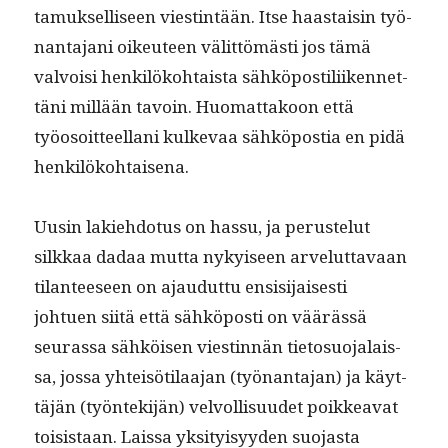
ta­muk­sel­liseen viestin­tään. Itse haas­taisin työ­
nan­ta­jani oikeu­teen välit­tömästi jos tämä
valvoisi henkilöko­htaista sähkö­pos­tili­iken­net­
täni mil­lään tavoin. Huo­mat­takoon että
työosoit­teel­lani kulke­vaa sähkö­pos­tia en pidä
henkilökohtaisena.
Uusin lakiehdo­tus on has­su, ja peruste­lut
silkkaa dadaa mut­ta nykyiseen arve­lut­tavaan
tilanteeseen on ajaudut­tu ensisi­jais­es­ti
johtuen siitä että sähkö­posti on väärässä
seuras­sa sähköisen viestin­nän tieto­suo­jalais­
sa, jos­sa yhteisöti­laa­jan (työ­nan­ta­jan) ja käyt­
täjän (työn­tek­i­jän) velvol­lisu­udet poikkea­vat
toi­sis­taan. Lais­sa yksi­ty­isyy­den suo­jas­ta