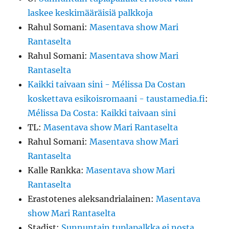
laskee keskimääräisiä palkkoja
Rahul Somani
:
Masentava show Mari
Rantaselta
Rahul Somani
:
Masentava show Mari
Rantaselta
Kaikki taivaan sini - Mélissa Da Costan
koskettava esikoisromaani - taustamedia.fi
:
Mélissa Da Costa: Kaikki taivaan sini
TL
:
Masentava show Mari Rantaselta
Rahul Somani
:
Masentava show Mari
Rantaselta
Kalle Rankka
:
Masentava show Mari
Rantaselta
Erastotenes aleksandrialainen
:
Masentava
show Mari Rantaselta
Stadist
:
Sunnuntain tuplapalkka ei nosta