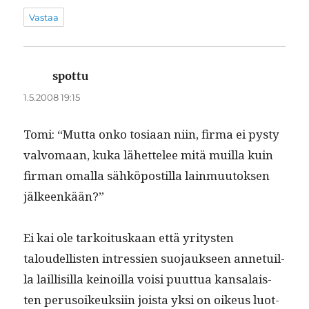
Vastaa
spottu
sanoo:
1.5.2008 19:15
Tomi: “Mut­ta onko tosi­aan niin, fir­ma ei pysty
valvo­maan, kuka lähet­telee mitä muil­la kuin
fir­man oma­l­la sähkö­pos­til­la lain­muu­tok­sen
jälkeenkään?”
Ei kai ole tarkoi­tuskaan että yri­tys­ten
taloudel­lis­ten intressien suo­jauk­seen anne­tu­il­
la lail­lisil­la keinoil­la voisi puut­tua kansalais­
ten peru­soikeuk­si­in joista yksi on oikeus luot­