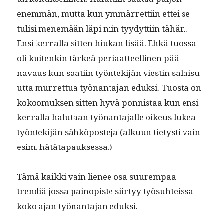
enem­män, mut­ta kun ymmär­ret­ti­in ettei se
tulisi men­emään läpi niin tyy­dyt­ti­in tähän.
Ensi ker­ral­la sit­ten hiukan lisää. Ehkä tuos­sa
oli kuitenkin tärkeä peri­aat­teelli­nen pää­
navaus kun saati­in työn­tek­i­jän viestin salaisu­
ut­ta mur­ret­tua työ­nan­ta­jan eduk­si. Tuos­ta on
kokoomuk­sen sit­ten hyvä pon­nistaa kun ensi
ker­ral­la halu­taan työ­nan­ta­jalle oikeus lukea
työn­tek­i­jän sähkö­poste­ja (alku­un tietysti vain
esim. hätätapauksessa.)
Tämä kaik­ki vain lie­nee osa suurem­paa
trendiä jos­sa pain­opiste siir­tyy työ­suhteis­sa
koko ajan työ­nan­ta­jan eduksi.