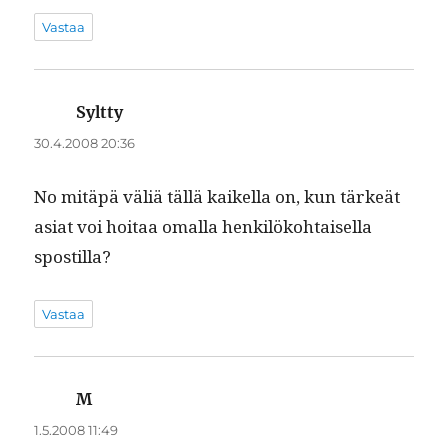
Vastaa
Syltty
sanoo:
30.4.2008 20:36
No mitäpä väliä täl­lä kaikel­la on, kun tärkeät
asi­at voi hoitaa oma­l­la henkilöko­htaisel­la
spostilla?
Vastaa
M
sanoo:
1.5.2008 11:49