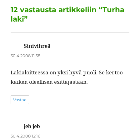
o
I
p
a
12 vastausta artikkeliin “Turha
o
n
p
m
laki”
k
Sinivihreä
sanoo:
30.4.2008 11:58
Lakialoit­teessa on yksi hyvä puoli. Se ker­too
kaiken oleel­lisen esittäjästään.
Vastaa
jeb jeb
sanoo:
30.4.2008 12:16