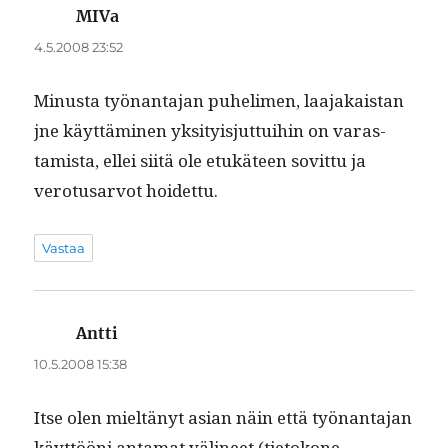
MIVa
sanoo:
4.5.2008 23:52
Minus­ta työ­nan­ta­jan puhe­li­men, laa­jakaistan
jne käyt­tämi­nen yksi­ty­isjut­tui­hin on varas­
tamista, ellei siitä ole etukä­teen sovit­tu ja
vero­tusar­vot hoidettu.
Vastaa
Antti
sanoo:
10.5.2008 15:38
Itse olen mieltänyt asian näin että työ­nan­ta­jan
käyt­tööni anta­mat väli­neet (tietokone,