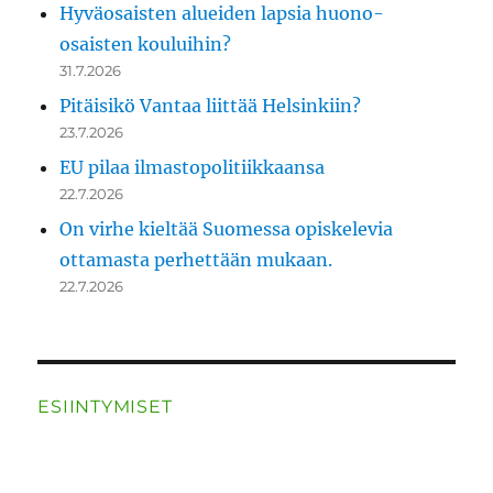
Hyväosaisten alueiden lapsia huono-
osaisten kouluihin?
31.7.2026
Pitäisikö Vantaa liittää Helsinkiin?
23.7.2026
EU pilaa ilmastopolitiikkaansa
22.7.2026
On virhe kieltää Suomessa opiskelevia
ottamasta perhettään mukaan.
22.7.2026
ESIINTYMISET