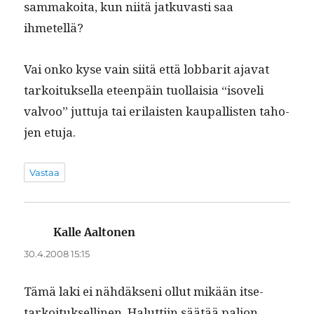
sam­makoi­ta, kun niitä jatku­vasti saa
ihmetellä?
Vai onko kyse vain siitä että lob­bar­it aja­vat
tarkoituk­sel­la eteen­päin tuol­laisia “isoveli
valvoo” jut­tu­ja tai eri­lais­ten kau­pal­lis­ten taho­
jen etuja.
Vastaa
Kalle Aaltonen
sanoo:
30.4.2008 15:15
Tämä laki ei nähdäk­seni ollut mikään itse­
tarkoituk­selli­nen. Halut­ti­in säätää paljon