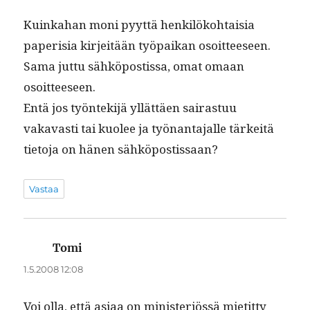
Kuinka­han moni pyyt­tä henkilöko­htaisia
paperisia kir­jeitään työ­paikan osoit­teeseen.
Sama jut­tu sähkö­postis­sa, omat omaan
osoitteeseen.
Entä jos työn­tek­i­jä yllät­täen sairas­tuu
vakavasti tai kuolee ja työ­nan­ta­jalle tärkeitä
tieto­ja on hänen sähköpostissaan?
Vastaa
Tomi
sanoo:
1.5.2008 12:08
Voi olla, että asi­aa on min­is­ter­iössä mietit­ty