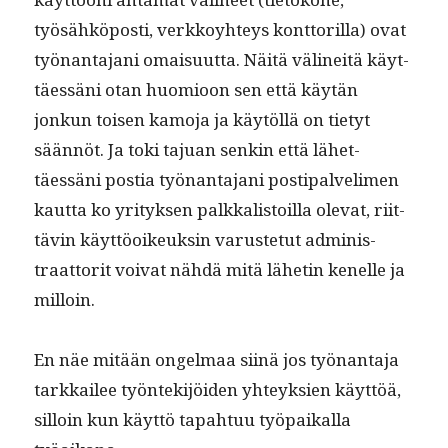
työsähkö­posti, verkkoy­hteys kont­to­ril­la) ovat
työ­nan­ta­jani omaisu­ut­ta. Näitä välineitä käyt­
täessäni otan huomioon sen että käytän
jonkun toisen kamo­ja ja käytöl­lä on tietyt
sään­nöt. Ja toki tajuan senkin että lähet­
täessäni pos­tia työ­nan­ta­jani posti­palve­li­men
kaut­ta ko yri­tyk­sen palkkalis­toil­la ole­vat, riit­
tävin käyt­töoikeuksin varuste­tut admin­is­
traat­torit voivat nähdä mitä lähetin kenelle ja
milloin.
En näe mitään ongel­maa siinä jos työ­nan­ta­ja
tarkkailee työn­tek­i­jöi­den yhteyk­sien käyt­töä,
sil­loin kun käyt­tö tapah­tuu työ­paikalla