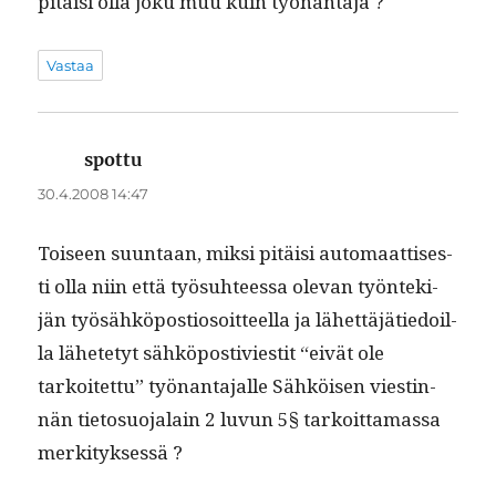
pitäisi olla joku muu kuin työnantaja ?
Vastaa
spottu
sanoo:
30.4.2008 14:47
Toiseen suun­taan, mik­si pitäisi automaat­tis­es­
ti olla niin että työ­suh­teessa ole­van työn­tek­i­
jän työsähkö­pos­tiosoit­teel­la ja lähet­täjätiedoil­
la lähete­tyt sähkö­pos­tivi­estit “eivät ole
tarkoitet­tu” työ­nan­ta­jalle Sähköisen viestin­
nän tieto­suo­jalain 2 luvun 5§ tarkoit­ta­mas­sa
merkityksessä ?