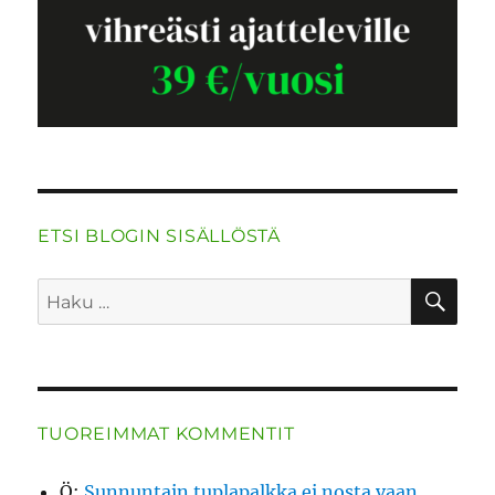
ETSI BLOGIN SISÄLLÖSTÄ
HA
Etsi:
TUOREIMMAT KOMMENTIT
Ö
:
Sunnuntain tuplapalkka ei nosta vaan