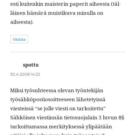
es­ti kuitenkin mais­terin paper­it aiheesta (täl­
läi­nen hämärä muis­tiku­va min­ul­la on
aiheesta).
Vastaa
spottu
sanoo:
30.4.2008 14:23
Mik­si työ­suh­teessa ole­van työn­tek­i­jän
työsähkö­pos­tiosoit­teeseen lähete­tyis­sä
viesteis­sä “se jolle viesti on tarkoitet­tu”
Sähköisen viestin­nän tieto­suo­jalain 3 luvun 8§
tarkoit­ta­mas­sa merk­i­tyk­sessä ylipäätään