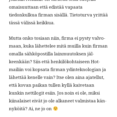
omaisu­ut­taan että edis­tää vapaa­ta
tiedonkulkua fir­man sisäl­lä. Tieto­tur­va yrit­tää
tässä välis­sä keikkua.
Mut­ta onko tosi­aan niin, fir­ma ei pysty valvo­
maan, kuka lähet­telee mitä muil­la kuin fir­man
oma­l­la sähkö­pos­til­la lain­muu­tok­sen jäl­
keenkään? Siis että henkilöko­htaiseen Hot­
maili­in voi kop­sa­ta fir­man ydin­te­knolo­gian ja
lähet­tää kenelle vain? Itse olen aina ajatel­lut,
että kovan paikan tullen kyl­lä kaive­taan
kunkin net­tilog­it esi­in. Jos noin ei ole, mik­si
kiinalaiset eivät jo ole alka­neet valmis­taa kän­
nyköitä? Ai, ne jo on