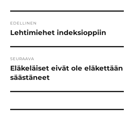
Artikkelien
EDELLINEN
selaus
Lehtimiehet indeksioppiin
Edellinen
artikkeli:
SEURAAVA
Eläkeläiset eivät ole eläkettään
Seuraava
artikkeli:
säästäneet