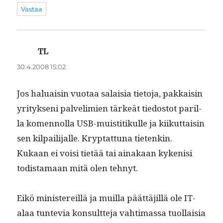
Vastaa
TL
sanoo:
30.4.2008 15:02
Jos halu­aisin vuo­taa salaisia tieto­ja, pakkaisin
yri­tyk­seni palve­lim­ien tärkeät tiedos­tot par­il­
la komen­nol­la USB-muis­ti­tikulle ja kiikut­taisin
sen kil­pail­i­jalle. Kryptat­tuna tietenkin.
Kukaan ei voisi tietää tai ainakaan kykenisi
todis­ta­maan mitä olen tehnyt.
Eikö min­is­tereil­lä ja muil­la päät­täjil­lä ole IT-
alaa tun­te­via kon­sult­te­ja vah­ti­mas­sa tuol­laisia