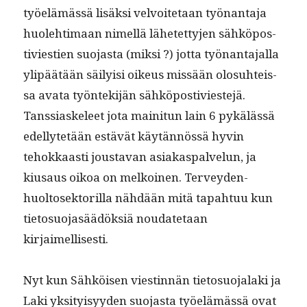
työelämässä lisäk­si velvoite­taan työ­nan­ta­ja
huole­hti­maan nimel­lä lähetet­ty­jen sähkö­pos­
tivi­estien suo­jas­ta (mik­si ?) jot­ta työ­nan­ta­jal­la
ylipäätään säi­ly­isi oikeus mis­sään olo­suhteis­
sa ava­ta työn­tek­i­jän sähkö­pos­tivi­este­jä.
Tanssi­askeleet jota maini­tun lain 6 pykälässä
edel­lytetään estävät käytän­nössä hyvin
tehokkaasti jous­ta­van asi­akas­palvelun, ja
kiusaus oikoa on melkoinen. Ter­vey­den­
huoltosek­to­ril­la nähdään mitä tapah­tuu kun
tieto­suo­jasäädök­siä nou­date­taan
kirjaimellisesti.
Nyt kun Sähköisen viestin­nän tieto­suo­jala­ki ja
Laki yksi­ty­isyy­den suo­jas­ta työelämässä ovat