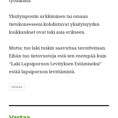
työaikana.
Yksi­ty­is­postin urkkimi­nen tai omaan
tietokoneeseeni kohdis­tu­vat yksi­ty­isyy­den
loukkauk­set ovat toki asia erikseen.
Mut­ta; tuo laki tuskin saavut­taa tavoit­teitaan.
Eihän tuo tietovuo­to­ja estä sen enem­pää kuin
“Laki Lap­si­pornon Lev­i­tyk­sen Estämisek­si”
estää lap­si­pornon levittämistä.
Vastaa
Vastaa