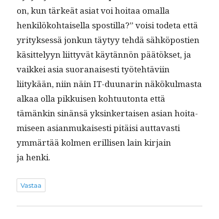
on, kun tärkeät asi­at voi hoitaa oma­l­la
henkilöko­htaisel­la spos­til­la?” voisi tode­ta että
yri­tyk­sessä jonkun täy­tyy tehdä sähkö­postien
käsit­te­lyyn liit­tyvät käytän­nön päätök­set, ja
vaikkei asia suo­ranais­es­ti työte­htävi­in
liitykään, niin näin IT-duu­nar­in näkökul­mas­ta
alkaa olla pikkuisen kohtu­u­ton­ta että
tämänkin sinän­sä yksinker­taisen asian hoita­
miseen asian­mukaises­ti pitäisi aut­tavasti
ymmärtää kol­men eril­lisen lain kir­jain
ja henki.
Vastaa