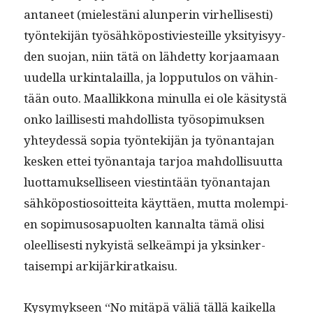
anta­neet (mielestäni alun­perin virhellis­es­ti)
työn­tek­i­jän työsähkö­pos­tivi­esteille yksi­ty­isyy­
den suo­jan, niin tätä on lähdet­ty kor­jaa­maan
uudel­la urk­in­ta­lail­la, ja lop­putu­los on vähin­
tään outo. Maal­likkona min­ul­la ei ole käsi­tys­tä
onko lail­lis­es­ti mah­dol­lista työ­sopimuk­sen
yhtey­dessä sopia työn­tek­i­jän ja työ­nan­ta­jan
kesken ettei työ­nan­ta­ja tar­joa mah­dol­lisu­ut­ta
luot­ta­muk­sel­liseen viestin­tään työ­nan­ta­jan
sähkö­pos­tiosoit­tei­ta käyt­täen, mut­ta molem­pi­
en sopimu­sos­a­puolten kannal­ta tämä olisi
oleel­lis­es­ti nyky­istä selkeämpi ja yksinker­
taisem­pi arkijärkiratkaisu.
Kysymyk­seen “No mitäpä väliä täl­lä kaikel­la