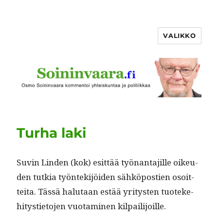
VALIKKO
Turha laki
Suvin Lin­den (kok) esit­tää työ­nan­ta­jille oikeu­
den tutkia työn­tek­i­jöi­den sähkö­postien osoit­
tei­ta. Tässä halu­taan estää yri­tys­ten tuoteke­
hi­tysti­eto­jen vuo­t­a­mi­nen kilpailijoille.