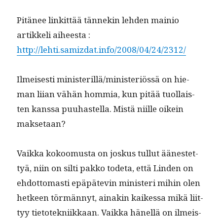
Pitänee linkit­tää tän­nekin lehden mainio
artikke­li aiheesta :
http://lehti.samizdat.info/2008/04/24/2312/
Ilmeis­es­ti ministerillä/ministeriössä on hie­
man liian vähän hom­mia, kun pitää tuol­lais­
ten kanssa puuhastel­la. Mis­tä niille oikein
maksetaan?
Vaik­ka kokoomus­ta on joskus tul­lut äänestet­
tyä, niin on silti pakko tode­ta, että Lin­den on
ehdot­tomasti epäpätevin min­is­teri mihin olen
het­keen tör­män­nyt, ainakin kaikessa mikä liit­
tyy tietotekni­ikkaan. Vaik­ka hänel­lä on ilmeis­