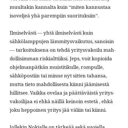
muul­takin kannal­ta kuin “miten kan­nus­taa
isovel­jeä yhä parem­pi­in suorituksiin”.
Ilmi­selvästi — yhtä ilmi­selvästi kuin
sähkölamp­pu­jen läm­mi­tys­vaiku­tus, sanois­in
— tarkoituk­se­na on tehdä yri­tys­vakoilu mah­
dol­lisim­man riskialt­ti­ik­si. Jeps, voit kopi­oi­da
ohjel­man­pätkän muis­ti­tikulle, rompulle,
sähkö­posti­in tai minne nyt sit­ten tahansa,
mut­ta tieto mah­dol­lis­es­ta kiin­ni jäämis­es­tä
hillit­see. Vaik­ka ove­laa ja päät­täväistä yri­tys­
vakoil­i­jaa ei ehkä näil­lä keinoin estetä , ehkä
joku hep­poinen yri­tys jää väli­in tai kiinni.
Jollekin Nokialle on tärkeää sekä suo­jel­la