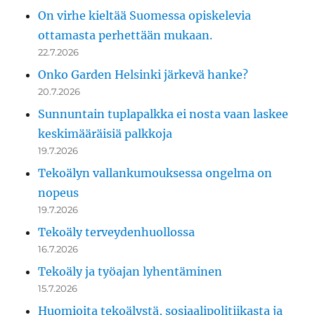
On virhe kieltää Suomessa opiskelevia
ottamasta perhettään mukaan.
22.7.2026
Onko Garden Helsinki järkevä hanke?
20.7.2026
Sunnuntain tuplapalkka ei nosta vaan laskee
keskimääräisiä palkkoja
19.7.2026
Tekoälyn vallankumouksessa ongelma on
nopeus
19.7.2026
Tekoäly terveydenhuollossa
16.7.2026
Tekoäly ja työajan lyhentäminen
15.7.2026
Huomioita tekoälystä, sosiaalipolitiikasta ja