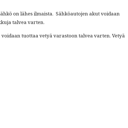
 sähkö on läh­es ilmaista.
Sähköau­to­jen akut voidaan
kku­ja talvea varten.
ä voidaan tuot­taa vetyä varas­toon talvea varten. Vetyä