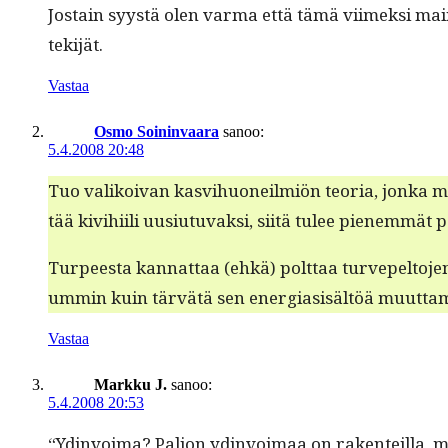
Jostain syys­tä olen var­ma että tämä viimek­si mainit­
tekijät.
Vastaa
Osmo Soininvaara
sanoo:
5.4.2008 20:48
Tuo valikoivan kasvi­huoneilmiön teo­ria, jon­ka mukaa
tää kivi­hi­ili uusi­u­tu­vak­si, siitä tulee pienem­mä
Turpeesta kan­nat­taa (ehkä) polt­taa turve­pel­to­j
um­min kuin tärvätä sen ener­gia­sisältöä muut­ta­ma
Vastaa
Markku J.
sanoo:
5.4.2008 20:53
“Ydin­voima? Paljon ydin­voimaa on rak­en­teil­la, mi