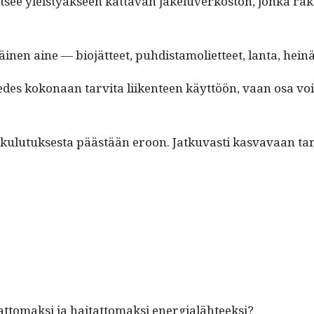
t­see yleistyäk­seen kat­ta­van jakelu­verkos­ton, jon­ka rak­
­nen aine — bio­jät­teet, puhdis­ta­moli­et­teet, lan­ta, heinä
ä edes kokon­aan tarvi­ta liiken­teen käyt­töön, vaan osa vo
­ta kulu­tuk­ses­ta päästään eroon. Jatku­vasti kas­vavaan ta
t­tomak­si ja hai­tat­tomak­si energialähteeksi?