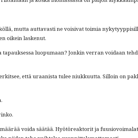
l­lä, mut­ta aut­tavasti ne voisi­vat toimia nyky­tyyp­pisil
len oikein laskenut.
oka tapauk­ses­sa luop­umaan? Jonkin ver­ran voidaan tehd
­it­see, että uraanista tulee niukku­ut­ta. Sil­loin on pakk
a.
rinko.
määrää voi­da säätää. Hyötöreak­torit ja fuu­siovoimalat t