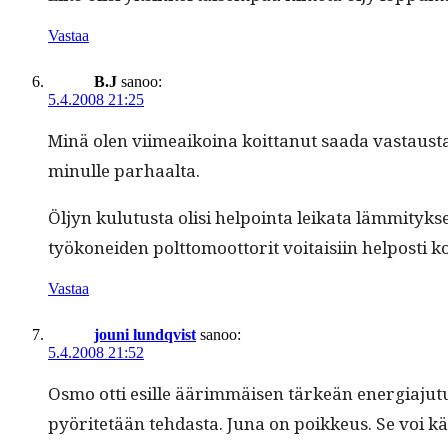
Vastaa
B.J
sanoo:
5.4.2008 21:25
Minä olen viimeaikoina koit­tanut saa­da vas­taus­ta 
min­ulle parhaalta.
Öljyn kulu­tus­ta olisi hel­poin­ta leika­ta läm­mi­t
työkonei­den polt­to­moot­torit voitaisi­in hel­posti 
Vastaa
jouni lundqvist
sanoo:
5.4.2008 21:52
Osmo otti esille äärim­mäisen tärkeän ener­gia­ju­tun
pyöritetään tehdas­ta. Juna on poikkeus. Se voi käyt