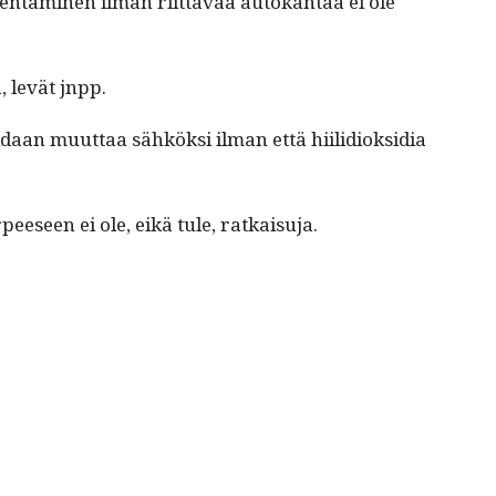
en­t­a­mi­nen ilman riit­tävää autokan­taa ei ole
, lev­ät jnpp.
idaan muut­taa sähkök­si ilman että hiilid­iok­sidia
rpeeseen ei ole, eikä tule, ratkaisuja.