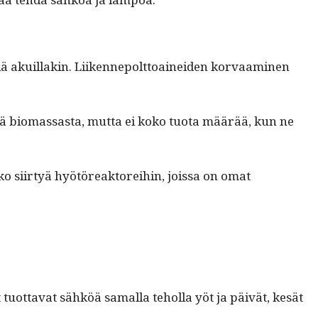
­lä akuil­lakin. Liiken­nepolt­toainei­den kor­vaami­nen
ä bio­mas­sas­ta, mut­ta ei koko tuo­ta määrää, kun ne
o siir­tyä hyötöreak­tor­ei­hin, jois­sa on omat
uot­ta­vat sähköä samal­la tehol­la yöt ja päivät, kesät