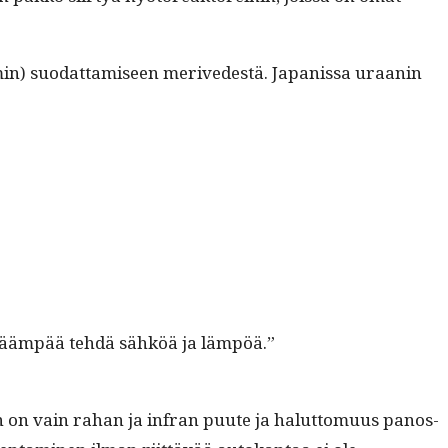
­u­min) suo­dat­tamiseen merivedestä. Japanis­sa uraanin
lykkääm­pää tehdä sähköä ja lämpöä.”
een on vain rahan ja infran puute ja halut­to­muus panos­