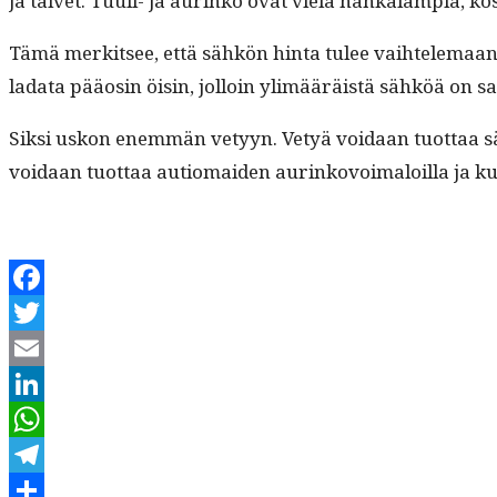
ja tal­vet. Tuuli- ja aurinko ovat vielä han­kalampia, k
Tämä merk­it­see, että sähkön hin­ta tulee vai­htele­maan t
lada­ta pääosin öisin, jol­loin ylimääräistä sähköä on sa
Sik­si uskon enem­män vetyyn. Vetyä voidaan tuot­taa säh
voidaan tuot­taa autiomaid­en aurinkovoimaloil­la ja kul­
Facebook
Twitter
Email
LinkedIn
WhatsApp
Telegram