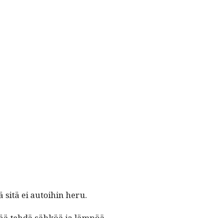
 sitä ei autoi­hin heru.
m­pää tehdä sähköä ja lämpöä.