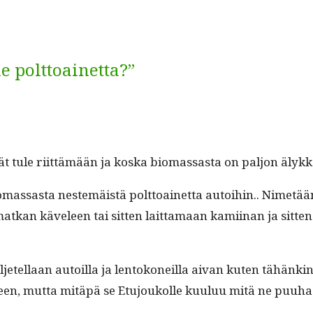
le polttoainetta?”
eivät tule riit­tämään ja kos­ka bio­mas­sas­ta on paljon ä
as­sas­ta nestemäistä polt­toainet­ta autoi­hin.. Nimetää
matkan käveleen tai sit­ten lait­ta­maan kami­inan ja sit­
­jetel­laan autoil­la ja lentokoneil­la aivan kuten tähänkin
een, mut­ta mitäpä se Etu­joukolle kuu­luu mitä ne puuha