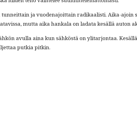
os­ka niiden teho vai­htelee suunnittelemattomasti.
un­neit­tain ja vuo­de­na­joit­tain radikaal­isti. Aika-ajoin
atavis­sa, mut­ta aika han­kala on lada­ta kesäl­lä auton a
kön avul­la aina kun sähköstä on yli­tar­jon­taa. Kesäl­l
jet­taa putkia pitkin.