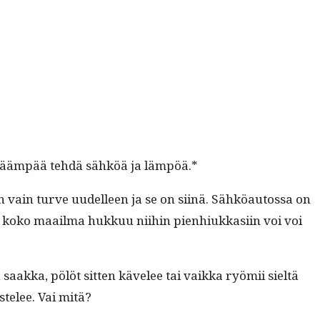
lykkääm­pää tehdä sähköä ja lämpöä.*
n vain turve uudelleen ja se on siinä. Sähköau­tossa on
ten koko maail­ma hukkuu niihin pien­hiukkasi­in voi voi
 saak­ka, pölöt sit­ten kävelee tai vaik­ka ryömii sieltä
stelee. Vai mitä?