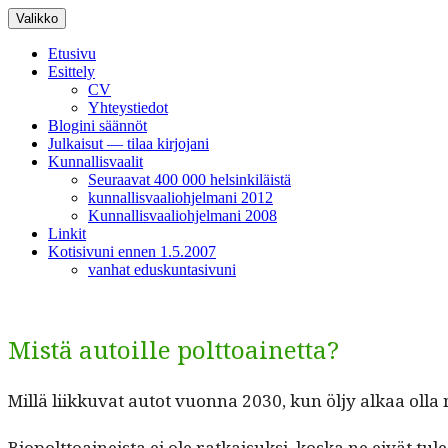
Siirry
Valikko
sisältöön
Etusivu
Esittely
CV
Yhteystiedot
Blogini säännöt
Julkaisut — tilaa kirjojani
Kunnallisvaalit
Seuraavat 400 000 helsinkiläistä
kunnallisvaaliohjelmani 2012
Kunnallisvaaliohjelmani 2008
Linkit
Kotisivuni ennen 1.5.2007
vanhat eduskuntasivuni
Mistä autoille polttoainetta?
Mil­lä liikku­vat autot vuon­na 2030, kun öljy alkaa olla
Biopolt­toaineista ei ole ratkaisuk­si, kos­ka ne eivät t