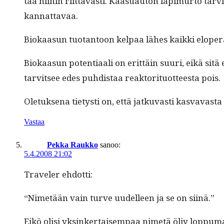
taa niihin riit­tävästi. Kaa­suau­ton läpimur­to tarvi
kannattavaa.
Biokaa­sun tuotan­toon kel­paa läh­es kaik­ki elop­eräi
Biokaa­sun poten­ti­aali on erit­täin suuri, eikä sit
tarvit­see edes puhdis­taa reak­torituot­teesta pois.
Ole­tuk­se­na tietysti on, että jatku­vasti kas­vavas
Vastaa
Pekka Raukko
sanoo:
5.4.2008 21:02
Trav­el­er ehdotti:
“Nimetään vain turve uudelleen ja se on siinä.”
Eikö olisi yksinker­taisem­paa nimetä öljy lop­puma