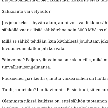
Sähköau­to vai vetyauto?
Jos joku kek­sisi hyvän akun, autot voisi­vat liikkua sähkö
sähköl­lä vaatisi lisää sähköte­hoa noin 3000 MW, jos o
Mil­lä se sähkö tehdään, kun kivi­hi­ilestä joudu­taan j
kivi­hi­ilivoimalatkin piti korvata.
Ydin­voima? Paljon ydin­voimaa on rak­en­teil­la, mikä merk
turvallisuusongelmansa.
Fuu­sioen­er­gia? ken­ties, mut­ta vaikea siihen on luotta
Tuuli ja aurinko? Luul­tavim­min. Ensin tuuli, sit­ten au
Olen­naista näis­sä kaikissa on, ettei sähkön tuotan­non 