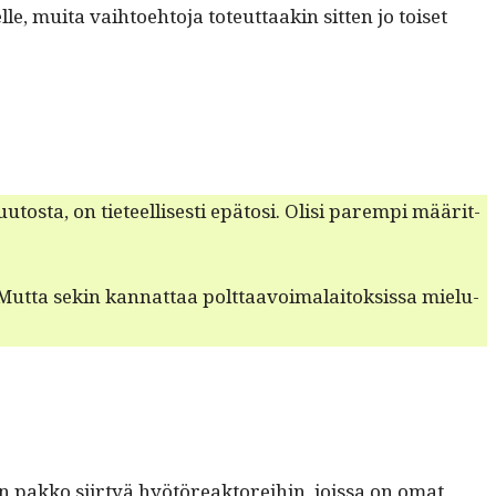
, mui­ta vai­h­toe­hto­ja toteut­taakin sit­ten jo toiset
os­ta, on tieteel­lis­es­ti epä­tosi. Olisi parem­pi määrit­
Mut­ta sekin kan­nat­taa polt­taavoimalaitok­sis­sa mielu­
n pakko siir­tyä hyötöreak­tor­ei­hin, jois­sa on omat