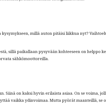
kysymyk­seen, mil­lä auton pitäisi liikkua nyt? Vai­h­toe­ht
yk­ses­tä, sil­lä paikallaan pysyvään kohteeseen on help­po 
kor­va­ta sähkömoottoreilla.
. Siinä on kak­si hyvin eri­laista asi­aa. On se voima, jol­l
­tää vaik­ka ydin­voimaa. Mut­ta pyörät maan­teil­lä, se o