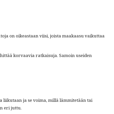
o­ja on oikeas­t­aan viisi, joista maakaa­su vaikut­taa
kehit­tää kor­vaavia ratkaisu­ja. Samoin usei­den
a liiku­taan ja se voima, mil­lä läm­mitetään tai
n eri juttu.