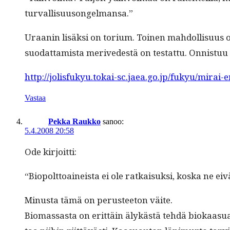
turvallisuusongelmansa.”
Uraanin lisäk­si on tori­um. Toinen mah­dol­lisu­us 
suo­dat­tamista merivedestä on tes­tat­tu. Onnis­tuu
http://jolisfukyu.tokai-sc.jaea.go.jp/fukyu/mirai-
Vastaa
Pekka Raukko
sanoo:
5.4.2008 20:58
Ode kir­joit­ti:
“Biopolt­toaineista ei ole ratkaisuk­si, kos­ka ne e
Minus­ta tämä on perus­tee­ton väite.
Bio­mas­sas­ta on erit­täin älykästä tehdä biokaa­s