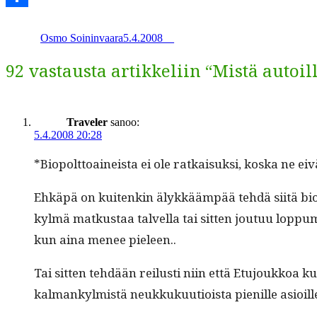
Kirjoittaja
Julkaistu
Kategoriat
Avainsanat
Share
Osmo Soininvaara
5.4.2008
_
_
92 vastausta artikkeliin “Mistä autoil
Traveler
sanoo:
5.4.2008 20:28
*Biopolt­toaineista ei ole ratkaisuk­si, kos­ka ne 
Ehkäpä on kuitenkin älykkääm­pää tehdä siitä bio­m
kylmä matkus­taa talvel­la tai sit­ten joutuu lop­pu
kun aina menee pieleen..
Tai sit­ten tehdään reilusti niin että Etu­joukkoa kul
kalmankylmistä neukkukuu­tioista pie­nille asioill