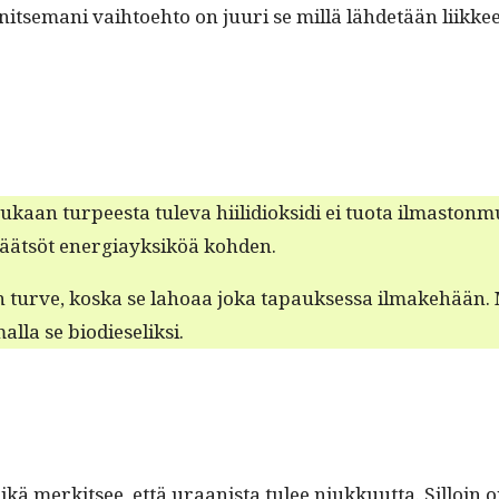
se­mani vai­h­toe­hto on juuri se mil­lä lähde­tään liik­keelle
n turpeesta tule­va hiilid­iok­si­di ei tuo­ta ilmas­ton­muu­t
t päät­söt ener­giayk­siköä kohden.
en turve, kos­ka se lahoaa joka tapauk­ses­sa ilmake­hään. 
l­la se biodieseliksi.
kä merk­it­see, että uraanista tulee niukku­ut­ta. Sil­loin o