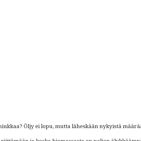
 niukkaa? Öljy ei lopu, mut­ta läh­eskään nyky­istä määrää
ule riit­tämään ja kos­ka bio­mas­sas­ta on paljon älykkää