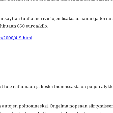
on käyt­tää tuul­ta merivir­to­jen lisäk­si uraanin (ja tori
 hin­taan 650 euroa/kilo.
en/2006/4_5.html
ivät tule riit­tämään ja kos­ka bio­mas­sas­ta on paljon ä
ua auto­jen polt­toaineek­si. Ongel­ma nopeaan siir­tymis