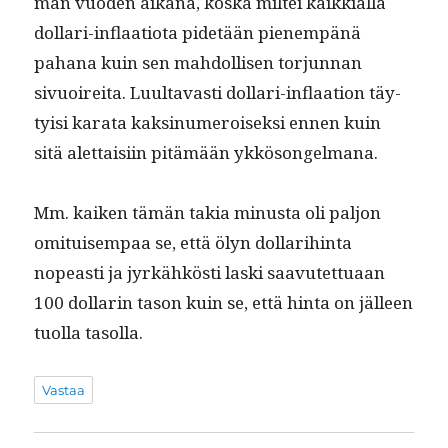
män vuo­den aikana, kos­ka mil­tei kaikkial­la
dol­lari-inflaa­tio­ta pide­tään pienem­pänä
pahana kuin sen mah­dol­lisen tor­jun­nan
sivuoire­i­ta. Luul­tavasti dol­lari-inflaa­tion täy­
ty­isi kara­ta kaksinu­meroisek­si ennen kuin
sitä alet­taisi­in pitämään ykkösongelmana.
Mm. kaiken tämän takia minus­ta oli paljon
omi­tuisem­paa se, että ölyn dol­lar­i­hin­ta
nopeasti ja jyrkähkösti las­ki saavutet­tuaan
100 dol­lar­in tason kuin se, että hin­ta on jälleen
tuol­la tasolla.
Vastaa