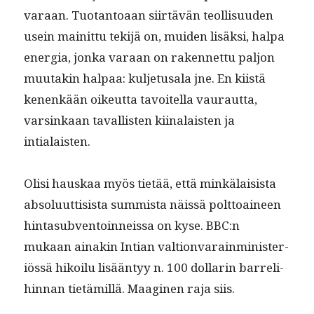
varaan. Tuotan­toaan siirtävän teol­lisu­u­den
usein mainit­tu tek­i­jä on, muiden lisäk­si, hal­pa
ener­gia, jon­ka varaan on raken­net­tu paljon
muu­takin hal­paa: kul­je­tusala jne. En kiistä
kenenkään oikeut­ta tavoitel­la vau­raut­ta,
varsinkaan taval­lis­ten kiinalais­ten ja
intialaisten.
Olisi hauskaa myös tietää, että minkälai­sista
absolu­ut­ti­sista sum­mista näis­sä polt­toaineen
hin­ta­sub­ven­toin­neis­sa on kyse. BBC:n
mukaan ainakin Int­ian val­tion­va­rain­min­is­ter­
iössä hikoilu lisään­tyy n. 100 dol­lar­in bar­reli­
hin­nan tietämil­lä. Maagi­nen raja siis.