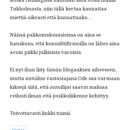
Tukhol­mas­ta, niin täl­lä ker­taa kan­nat­taa
miet­tiä oikeasti että kannattaako…
Näis­sä pakko­mak­sua­siois­sa on aina se
hausku­us, että kon­sult­ti­fir­moil­la on läh­es aina
avoin piik­ki julk­i­sista varoista.
Ei nyt ihan liity tämän blo­gauk­sen aiheeseen,
mut­ta autoilun vas­tus­ta­jana Ode saa var­maan
kik­se­jä siitä, että autoil­i­jat saa­vat mak­saa
reilusti ilman että joukkoli­ikenne kehittyy.
Toiv­ot­tavasti link­ki toimii.
Vastaa