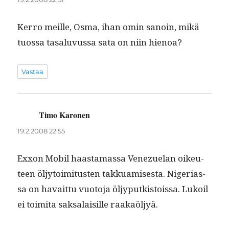
Ker­ro meille, Osma, ihan omin sanoin, mikä
tuos­sa tasalu­vus­sa sata on niin hienoa?
Vastaa
Timo Karonen
sanoo:
19.2.2008 22:55
Exxon Mobil haas­ta­mas­sa Venezue­lan oikeu­
teen öljy­toim­i­tusten takkuamis­es­ta. Nige­ri­as­
sa on havait­tu vuo­to­ja öljy­putk­istois­sa. Lukoil
ei toimi­ta sak­salaisille raakaöljyä.