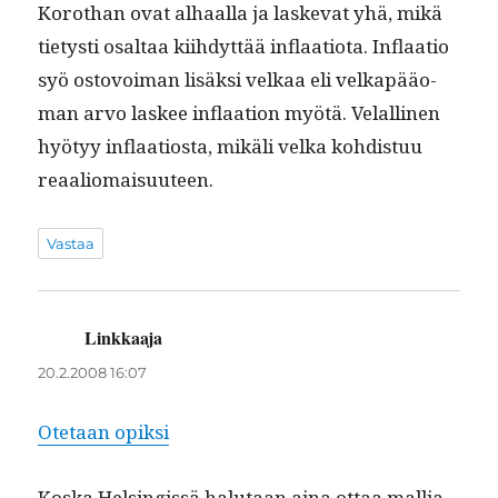
Korothan ovat alhaal­la ja laske­vat yhä, mikä
tietysti osaltaa kiihdyt­tää inflaa­tio­ta. Inflaa­tio
syö ostovoiman lisäk­si velkaa eli velka­pääo­
man arvo las­kee inflaa­tion myötä. Velalli­nen
hyö­tyy inflaa­tios­ta, mikäli vel­ka kohdis­tuu
reaaliomaisuuteen.
Vastaa
Linkkaaja
sanoo:
20.2.2008 16:07
Ote­taan opiksi
Kos­ka Helsingis­sä halu­taan aina ottaa mallia