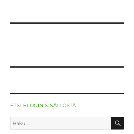
ETSI BLOGIN SISÄLLÖSTÄ
HA
Etsi: