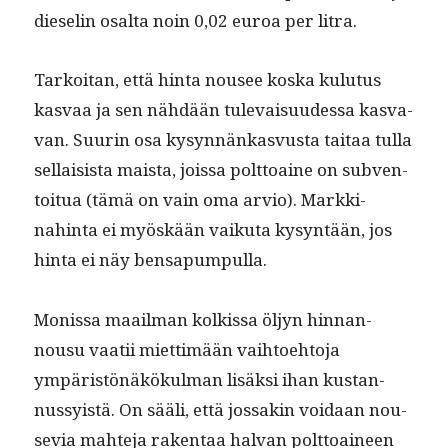
dieselin osalta noin 0,02 euroa per litra.
Tarkoi­tan, että hin­ta nousee kos­ka kulu­tus
kas­vaa ja sen nähdään tule­vaisu­udessa kas­va­
van. Suurin osa kysyn­nänkasvus­ta taitaa tul­la
sel­l­ai­sista maista, jois­sa polt­toaine on sub­ven­
toitua (tämä on vain oma arvio). Markki­
nahin­ta ei myöskään vaiku­ta kysyn­tään, jos
hin­ta ei näy bensapumpulla.
Monis­sa maail­man kolkissa öljyn hin­nan­
nousu vaatii miet­timään vai­h­toe­hto­ja
ympäristönäkökul­man lisäk­si ihan kus­tan­
nussy­istä. On sääli, että jos­sakin voidaan nou­
se­via mahte­ja rak­en­taa hal­van polt­toaineen