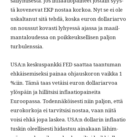
säi­lymis­es­tä. Jos inflaa­tiopaineet jostain syys­
tä kovenevat EKP nos­taa korkoa. Nyt se ei ole
uskaltanut sitä tehdä, kos­ka euron dol­lar­i­ar­vo
on nous­sut kovasti lyhyessä ajas­sa ja maail­
man­taloudessa on poikkeuk­sel­lisen paljon
turbulenssia.
USA:n keskus­pank­ki FED saat­taa taan­tu­man
ehkäisemisek­si painaa ohjausko­ron vaik­ka 1
%:iin. Tämä taas vetäisi euron dol­lar­i­ar­voa
ylöspäin ja hillit­sisi inflaa­tiopainei­ta
Euroopas­sa. Toden­näköis­es­ti niin paljon, että
euroko­rko­ja ei tarvit­sisi nos­taa, vaan niitä
voisi ehkä jopa laskea. USA:n dol­lar­in inflaa­tio
tuskin oleel­lis­es­ti hidas­tuu ainakaan lähim­