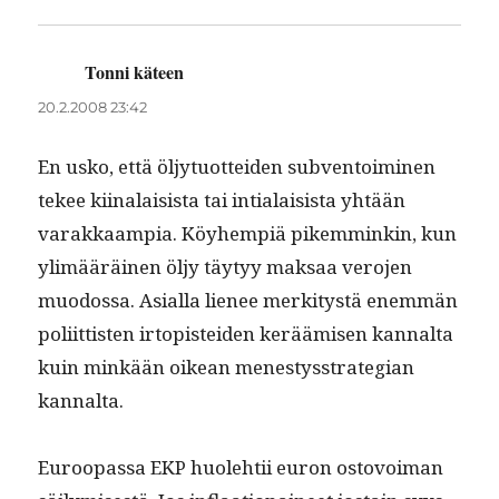
Tonni käteen
sanoo:
20.2.2008 23:42
En usko, että öljy­tuot­tei­den sub­ven­toimi­nen
tekee kiinalai­sista tai intialai­sista yhtään
varakkaampia. Köy­hempiä pikem­minkin, kun
ylimääräi­nen öljy täy­tyy mak­saa vero­jen
muo­dos­sa. Asial­la lie­nee merk­i­tys­tä enem­män
poli­it­tis­ten irtopis­tei­den keräämisen kannal­ta
kuin minkään oikean men­estysstrate­gian
kannalta.
Euroopas­sa EKP huole­htii euron ostovoiman