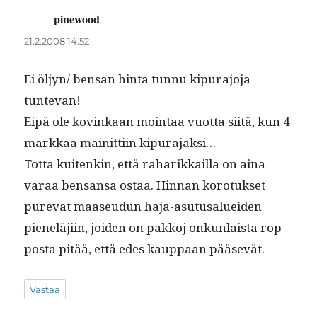
pinewood
sanoo:
21.2.2008 14:52
Ei öljyn/ ben­san hin­ta tun­nu kipu­ra­jo­ja
tuntevan!
Eipä ole kovinkaan moin­taa vuot­ta siitä, kun 4
markkaa mainit­ti­in kipurajaksi…
Tot­ta kuitenkin, että raharikkail­la on aina
varaa ben­sansa ostaa. Hin­nan koro­tuk­set
pure­vat maaseudun haja-asu­tusaluei­den
pieneläji­in, joiden on pakkoj onkun­laista rop­
pos­ta pitää, että edes kaup­paan pääsevät.
Vastaa