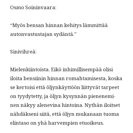
Osmo Soin­in­vaara:
“Myös ben­san hin­nan kehi­tys läm­mit­tää
auton­va­s­tus­ta­jan sydäntä.”
Sinivihreä:
Mie­lenki­in­toista. Eikö inhimil­lisem­pää olisi
iloi­ta ben­si­inin hin­nan rom­ah­tamis­es­ta, kos­ka
se ker­toisi että öljynkäyt­töön liit­tyvät tarpeet
on tyy­dytet­ty, ja öljyn kysyn­nän pienen­e­m­i­
nen näkyy alenev­ina hin­toina. Nythän iloit­set
nähdäk­seni siitä, että öljyn mukanaan tuo­ma
elin­ta­so on yhä harvem­pi­en etuoikeus.