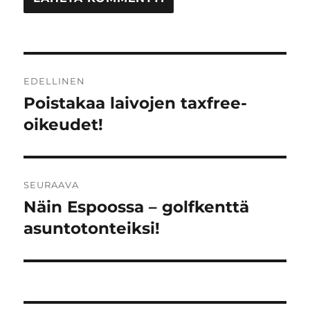
Artikkelien
EDELLINEN
selaus
Poistakaa laivojen taxfree-
Edellinen
artikkeli:
oikeudet!
SEURAAVA
Näin Espoossa – golfkenttä
Seuraava
artikkeli:
asuntotonteiksi!