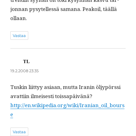
jon­nan pysytel­lessä samana. Peakoil, tääl­lä
ollaan.
Vastaa
TL
sanoo:
19.2.2008 23:35
Tuskin liit­tyy asi­aan, mut­ta Iranin öljypörssi
avat­ti­in ilmeis­es­ti tois­s­apäivänä?
http://en.wikipedia.org/wiki/Iranian_oil_bours
e
Vastaa