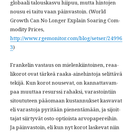
globaali talouskasvu hiipuu, mut­ta hin­to­jen
nousu ei taitu vaan päin­vas­toin. (World
Growth Can No Longer Explain Soar­ing Com­
mod­i­ty Prices,
http://www.rgemonitor.com/blog/setser/24996
3
)
Franke­lin vas­taus on mie­lenki­in­toinen, reaa­
liko­rot ovat tärkeä raa­ka-aine­hin­to­ja selit­tävä
tek­i­jä. Kun korot nou­se­vat, on kan­nat­tavam­
paa muut­taa resurssi rahak­si, varas­toin­ti­in
sitoutu­teen pääo­maan kus­tan­nuk­set kas­va­vat
eli varas­to­ja pyritään pienen­tämään, ja sijoit­
ta­jat siir­tyvät osto-optioista arvopa­perei­hin.
Ja päin­vas­toin, eli kun nyt korot laske­vat niin