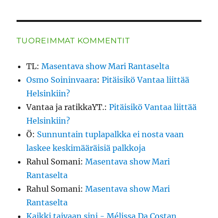
TUOREIMMAT KOMMENTIT
TL
:
Masentava show Mari Rantaselta
Osmo Soininvaara
:
Pitäisikö Vantaa liittää
Helsinkiin?
Vantaa ja ratikkaYT.
:
Pitäisikö Vantaa liittää
Helsinkiin?
Ö
:
Sunnuntain tuplapalkka ei nosta vaan
laskee keskimääräisiä palkkoja
Rahul Somani
:
Masentava show Mari
Rantaselta
Rahul Somani
:
Masentava show Mari
Rantaselta
Kaikki taivaan sini - Mélissa Da Costan