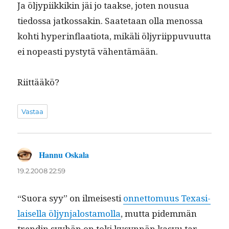
Ja öljypi­ikkikin jäi jo taakse, joten nousua
tiedos­sa jatkos­sakin. Saate­taan olla menos­sa
kohti hyper­in­flaa­tio­ta, mikäli öljyri­ip­pu­vu­ut­ta
ei nopeasti pystytä vähentämään.
Riit­tääkö?
Vastaa
Hannu Oskala
sanoo:
19.2.2008 22:59
“Suo­ra syy” on ilmeis­es­ti
onnet­to­muus Tex­as­i­
laisel­la öljyn­jalosta­mol­la
, mut­ta pidem­män
trendin syy­hän on toki kysyn­nän kasvu tar­