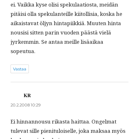
ei. Vaik­ka kyse olisi speku­laa­tios­ta, mei­dän
pitäisi olla speku­lanteille kiitol­lisia, kos­ka he
aikaista­vat öljyn hin­tapi­ikkiä. Muuten hin­ta
nousisi sit­ten parin vuo­den päästä vielä
jyrkem­min. Se antaa meille lisäaikaa
sopeutua.
Vastaa
KR
sanoo:
20.2.2008 10:29
Ei hin­nan­nousu rikas­ta hait­taa. Ongel­mat
tule­vat sille pien­i­t­u­loiselle, joka mak­saa myös