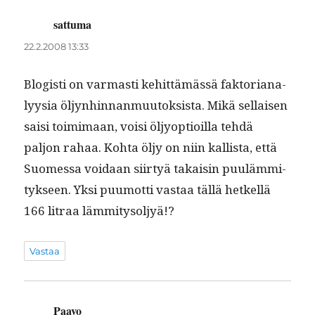
sattuma
sanoo:
22.2.2008 13:33
Blo­gisti on var­masti kehit­tämässä fak­to­ri­ana­
lyysia öljyn­hin­nan­muu­tok­sista. Mikä sel­l­aisen
saisi toim­i­maan, voisi öljy­op­tioil­la tehdä
paljon rahaa. Koh­ta öljy on niin kallista, että
Suomes­sa voidaan siir­tyä takaisin puuläm­mi­
tyk­seen. Yksi puumot­ti vas­taa täl­lä het­kel­lä
166 litraa lämmitysoljyä!?
Vastaa
Paavo
sanoo: