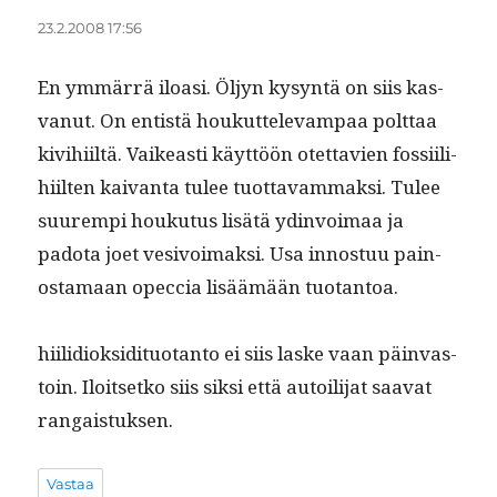
23.2.2008 17:56
En ymmär­rä iloasi. Öljyn kysyn­tä on siis kas­
vanut. On entistä houkut­tel­e­vam­paa polt­taa
kivi­hi­iltä. Vaikeasti käyt­töön otet­tavien fos­si­il­i­
hi­il­ten kaivan­ta tulee tuot­tavam­mak­si. Tulee
suurem­pi houku­tus lisätä ydin­voimaa ja
pado­ta joet vesivoimak­si. Usa innos­tuu pain­
os­ta­maan opec­cia lisäämään tuotantoa.
hiilid­iok­sid­i­tuotan­to ei siis laske vaan päin­vas­
toin. Iloit­setko siis sik­si että autoil­i­jat saa­vat
rangaistuksen.
Vastaa