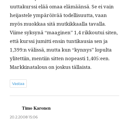
u­ut­takurssi elää omaa elämään­sä. Se ei vain
hei­jastele ympäröivää todel­lisu­ut­ta, vaan
myös muokkaa sitä mutkikkaal­la taval­la.
Viime syksynä “maagi­nen” 1,4 rikkou­tui siten,
että kurssi jumit­ti ensin tun­tikau­sia sen ja
1,399:n välis­sä, mut­ta kun “kyn­nys” lop­ul­ta
ylitet­ti­in, men­ti­in sit­ten nopeasti 1,405:een.
Markki­na­t­alous on joskus tällaista.
Vastaa
Timo Karonen
sanoo:
20.2.2008 15:06