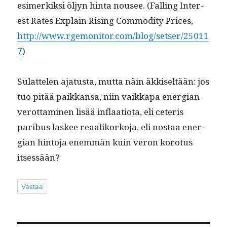
esimerkik­si öljyn hin­ta nousee. (Falling Inter­
est Rates Explain Ris­ing Com­mod­i­ty Prices,
http://www.rgemonitor.com/blog/setser/25011
7
)
Sulat­te­len aja­tus­ta, mut­ta näin äkkiseltään: jos
tuo pitää paikkansa, niin vaikka­pa ener­gian
verot­ta­mi­nen lisää inflaa­tio­ta, eli ceteris
paribus las­kee reaa­liko­rko­ja, eli nos­taa ener­
gian hin­to­ja enem­män kuin veron koro­tus
itsessään?
Vastaa