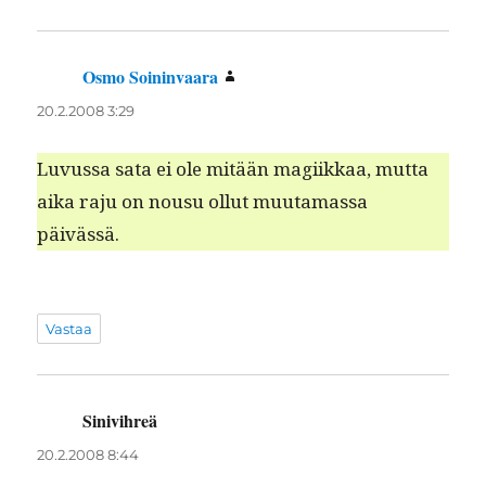
Osmo Soininvaara
sanoo:
20.2.2008 3:29
Luvus­sa sata ei ole mitään magi­ikkaa, mut­ta
aika raju on nousu ollut muu­ta­mas­sa
päivässä.
Vastaa
Sinivihreä
sanoo:
20.2.2008 8:44