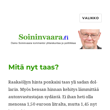
VALIKKO
Mitä nyt taas?
Raakaöljyn hin­ta ponkaisi taas yli sadan dol­
lar­in. Myös ben­san hin­nan kehi­tys läm­mit­tää
auton­va­s­tus­ta­jan sydän­tä. Ei ihan heti olla
menos­sa 1,50 euroon litral­ta, mut­ta 1,45 nyt