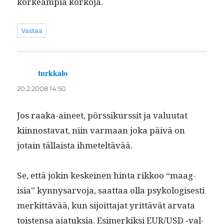
korkeampia korkoja.
Vastaa
turkkalo
sanoo:
20.2.2008 14:50
Jos raa­ka-aineet, pörssikurssit ja val­u­u­tat
kiin­nos­ta­vat, niin var­maan joka päivä on
jotain täl­laista ihmeteltävää.
Se, että jokin keskeinen hin­ta rikkoo “maag­
isia” kyn­nysar­vo­ja, saat­taa olla psykol­o­gis­es­ti
merkit­tävää, kun sijoit­ta­jat yrit­tävät arva­ta
tois­t­en­sa ajatuk­sia. Esimerkik­si EUR/USD ‑val­