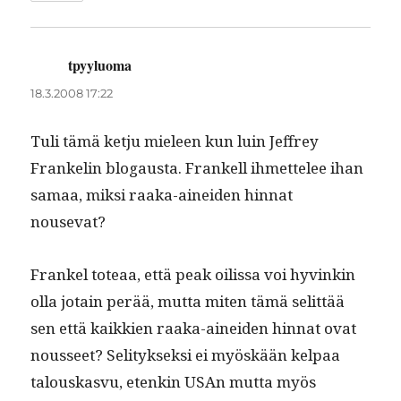
tpyyluoma
sanoo:
18.3.2008 17:22
Tuli tämä ketju mieleen kun luin Jef­frey
Franke­lin blo­gaus­ta. Frankell ihmettelee ihan
samaa, mik­si raa­ka-ainei­den hin­nat
nousevat?
Frankel toteaa, että peak oilis­sa voi hyvinkin
olla jotain perää, mut­ta miten tämä selit­tää
sen että kaikkien raa­ka-ainei­den hin­nat ovat
nousseet? Seli­tyk­sek­si ei myöskään kel­paa
talouskasvu, etenkin USAn mut­ta myös