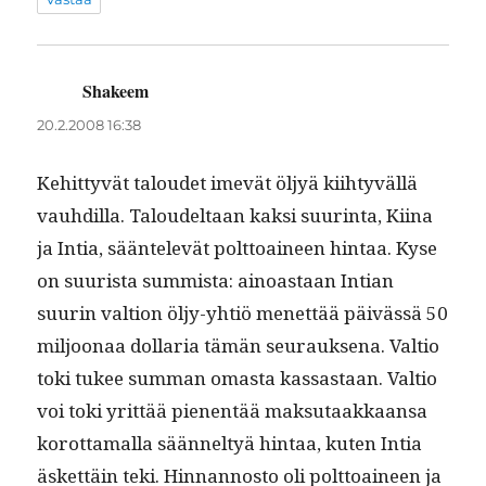
Shakeem
sanoo:
20.2.2008 16:38
Kehit­tyvät taloudet imevät öljyä kiihtyväl­lä
vauhdil­la. Taloudeltaan kak­si suur­in­ta, Kiina
ja Intia, sään­televät polt­toaineen hin­taa. Kyse
on suurista sum­mista: ain­oas­taan Int­ian
suurin val­tion öljy-yhtiö menet­tää päivässä 50
miljoon­aa dol­lar­ia tämän seu­rauk­se­na. Val­tio
toki tukee sum­man omas­ta kas­sas­taan. Val­tio
voi toki yrit­tää pienen­tää mak­su­taakkaansa
korot­ta­mal­la sään­nel­tyä hin­taa, kuten Intia
äsket­täin teki. Hin­nan­nos­to oli polt­toaineen ja