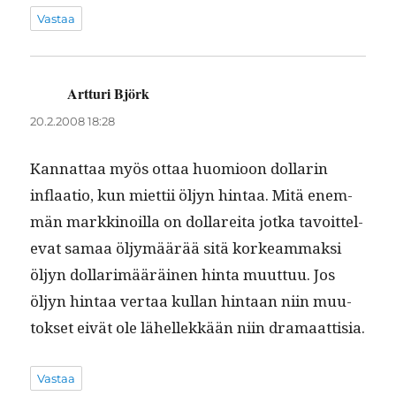
Vastaa
Artturi Björk
sanoo:
20.2.2008 18:28
Kan­nat­taa myös ottaa huomioon dol­lar­in
inflaa­tio, kun miet­tii öljyn hin­taa. Mitä enem­
män markki­noil­la on dol­lare­i­ta jot­ka tavoit­tel­
e­vat samaa öljymäärää sitä korkeam­mak­si
öljyn dol­larimääräi­nen hin­ta muut­tuu. Jos
öljyn hin­taa ver­taa kul­lan hin­taan niin muu­
tok­set eivät ole lähellekkään niin dramaattisia.
Vastaa