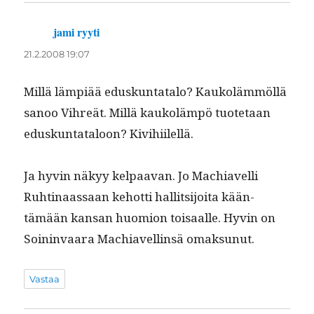
jami ryyti
sanoo:
21.2.2008 19:07
Mil­lä lämpiää eduskun­tat­a­lo? Kaukoläm­möl­lä
sanoo Vihreät. Mil­lä kaukoläm­pö tuote­taan
eduskun­tat­aloon? Kivihiilellä.
Ja hyvin näkyy kel­paa­van. Jo Machi­avel­li
Ruhti­naas­saan kehot­ti hal­lit­si­joi­ta kään­
tämään kansan huomion toisaalle. Hyvin on
Soin­in­vaara Machi­avel­linsä omaksunut.
Vastaa