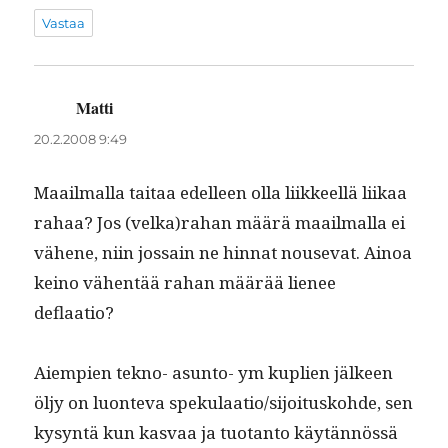
Vastaa
Matti
sanoo:
20.2.2008 9:49
Maail­mal­la taitaa edelleen olla liik­keel­lä liikaa
rahaa? Jos (velka)rahan määrä maail­mal­la ei
vähene, niin jos­sain ne hin­nat nou­se­vat. Ain­oa
keino vähen­tää rahan määrää lie­nee
deflaatio?
Aiem­pi­en tekno- asun­to- ym kuplien jäl­keen
öljy on luon­te­va spekulaatio/sijoituskohde, sen
kysyn­tä kun kas­vaa ja tuotan­to käytän­nössä