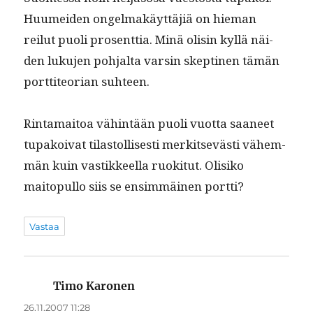
Huumei­den ongel­makäyt­täjiä on hie­man
reilut puoli pros­ent­tia. Minä olisin kyl­lä näi­
den luku­jen poh­jal­ta varsin skepti­nen tämän
port­ti­teo­ri­an suhteen.
Rin­ta­maitoa vähin­tään puoli vuot­ta saa­neet
tupakoi­vat tilas­tol­lis­es­ti merk­it­sevästi vähem­
män kuin vastik­keel­la ruok­i­tut. Olisiko
maitop­ul­lo siis se ensim­mäi­nen portti?
Vastaa
Timo Karonen
sanoo:
26.11.2007 11:28