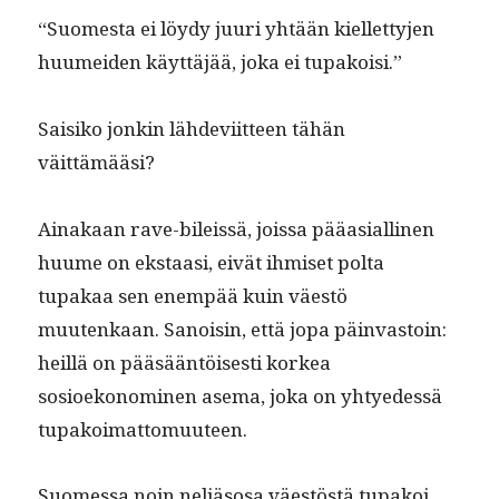
“Suomes­ta ei löy­dy juuri yhtään kiel­let­ty­jen
huumei­den käyt­täjää, joka ei tupakoisi.”
Saisiko jonkin lähde­vi­it­teen tähän
väittämääsi?
Ainakaan rave-bileis­sä, jois­sa pääasialli­nen
huume on ekstaasi, eivät ihmiset pol­ta
tupakaa sen enem­pää kuin väestö
muutenkaan. Sanois­in, että jopa päin­vas­toin:
heil­lä on pääsään­töis­es­ti korkea
sosioekonomi­nen ase­ma, joka on yhtyedessä
tupakoimattomuuteen.
Suomes­sa noin neljä­sosa väestöstä tupakoi.