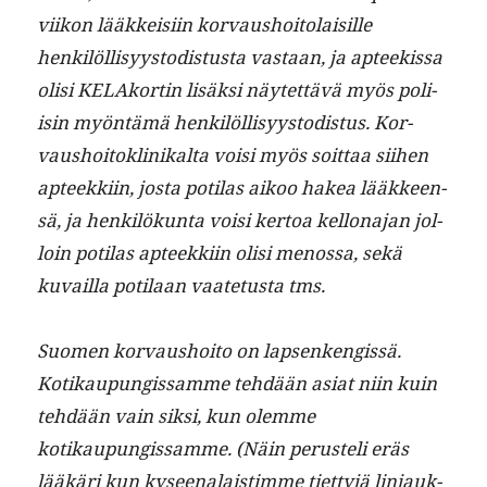
viikon lääkkeisi­in kor­vaushoito­laisille
henkilöl­lisyys­todis­tus­ta vas­taan, ja apteekissa
olisi KELAko­rtin lisäk­si näytet­tävä myös poli­
isin myön­tämä henkilöl­lisyys­todis­tus. Kor­
vaushoitok­linikalta voisi myös soit­taa siihen
apteekki­in, jos­ta poti­las aikoo hakea lääk­keen­
sä, ja henkilökun­ta voisi ker­toa kel­lon­a­jan jol­
loin poti­las apteekki­in olisi menos­sa, sekä
kuvail­la poti­laan vaate­tus­ta tms.
Suomen kor­vaushoito on lapsenkengis­sä.
Kotikaupungis­samme tehdään asi­at niin kuin
tehdään vain sik­si, kun olemme
kotikaupungis­samme. (Näin perusteli eräs
lääkäri kun kyseenalais­timme tiet­tyjä lin­jauk­