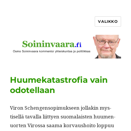
VALIKKO
Huumekatastrofia vain
odotellaan
Viron Schen­gen­sopimuk­seen jol­lakin mys­
tisel­lä taval­la liit­tyen suo­ma­lais­ten huumen­
uorten Virossa saa­ma kor­vaushoito lop­puu