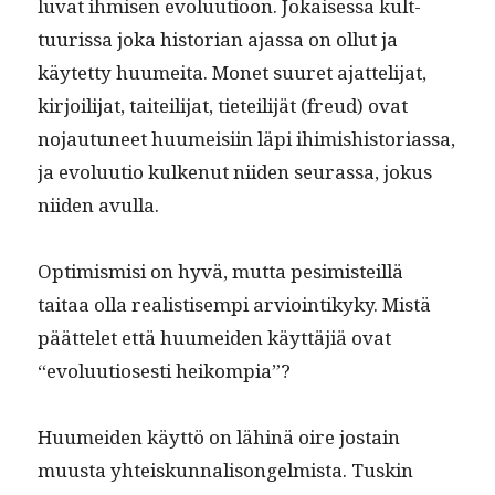
lu­vat ihmisen evoluu­tioon. Jokaises­sa kult­
tuuris­sa joka his­to­ri­an ajas­sa on ollut ja
käytet­ty huumei­ta. Mon­et suuret ajat­teli­jat,
kir­joil­i­jat, taiteil­i­jat, tieteil­i­jät (freud) ovat
nojau­tuneet huumeisi­in läpi ihimishis­to­ri­as­sa,
ja evoluu­tio kulkenut niiden seuras­sa, jokus
niiden avulla.
Opti­mis­misi on hyvä, mut­ta pes­imis­teil­lä
taitaa olla real­is­tisem­pi arvioin­tikyky. Mis­tä
päät­telet että huumei­den käyt­täjiä ovat
“evoluu­tios­es­ti heikompia”?
Huumei­den käyt­tö on lähinä oire jostain
muus­ta yhteiskun­nal­isongelmista. Tuskin