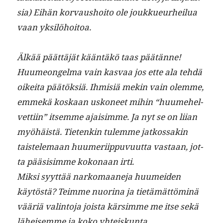
sia) Eihän kor­vaushoito ole joukkueurheilua
vaan yksilöhoitoa.
Älkää päät­täjät kään­täkö taas päätänne!
Huume­on­gel­ma vain kas­vaa jos ette ala tehdä
oikei­ta päätök­siä. Ihmisiä mekin vain olemme,
emmekä koskaan uskoneet mihin “huume­hel­
vetti­in” itsemme ajaisimme. Ja nyt se on liian
myöhäistä. Tietenkin tulemme jatkos­sakin
tais­tele­maan huumeri­ip­pu­vu­ut­ta vas­taan, jot­
ta pää­sisimme kokon­aan irti.
Mik­si syyt­tää narko­maane­ja huumei­den
käytöstä? Teimme nuo­ri­na ja tietämät­töminä
vääriä val­in­to­ja joista kär­simme me itse sekä
läheisemme ja koko yhteiskunta.