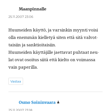
Maanpinnalle
sanoo:
25.11.2007 23:06
Huumei­den käyt­tö, ja varsinkin myyn­ti voisi
olla enem­män kiel­letyä siten että sitä valvot­
taisi­in ja sanktioitaisiin.
Huumei­den käyt­täjille jaet­ta­vat puh­taat neu­
lat ovat osoi­tus siitä että kiel­to on voimas­sa
vain paperilla.
Vastaa
Osmo Soininvaara
sanoo:
25.11.2007 23:18