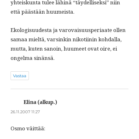
yhteiskun­ta tulee lähinä “täy­del­lisek­si” niin
että päästään huumeista.
Ekol­o­gisu­ud­es­ta ja varovaisu­us­pe­ri­aate ollen
samaa mieltä, varsinkin nikoti­inin kohdal­la,
mut­ta, kuten sanoin, huumeet ovat oire, ei
ongel­ma sinänsä.
Vastaa
Elina (alkup.)
sanoo:
26.11.2007 11:27
Osmo väit­tää: