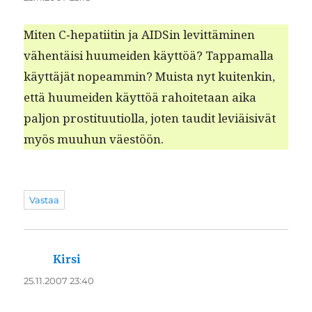
Miten C‑hepatiitin ja AIDSin levit­tämi­nen
vähen­täisi huumei­den käyt­töä? Tap­pa­mal­la
käyt­täjät nopeam­min? Muista nyt kuitenkin,
että huumei­den käyt­töä rahoite­taan aika
paljon pros­ti­tuu­ti­ol­la, joten tau­dit lev­iäi­sivät
myös muuhun väestöön.
Vastaa
Kirsi
sanoo:
25.11.2007 23:40