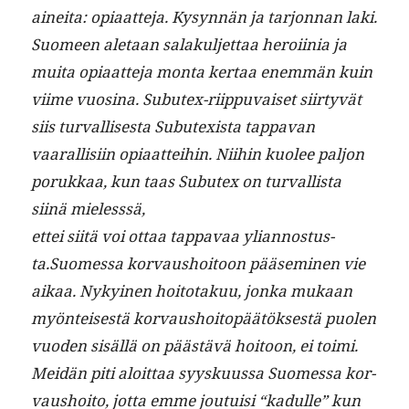
ainei­ta: opi­aat­te­ja. Kysyn­nän ja tar­jon­nan laki.
Suomeen ale­taan salakul­jet­taa hero­i­inia ja
mui­ta opi­aat­te­ja mon­ta ker­taa enem­män kuin
viime vuosi­na. Sub­u­tex-riip­pu­vaiset siir­tyvät
siis tur­val­lis­es­ta Sub­u­tex­ista tappavan
vaar­al­lisi­in opi­aat­tei­hin. Niihin kuolee paljon
porukkaa, kun taas Sub­u­tex on tur­val­lista
siinä mielesssä,
ettei siitä voi ottaa tap­pavaa ylian­nos­tus­
ta.
Suomes­sa kor­vaushoitoon pääsem­i­nen vie
aikaa. Nykyi­nen hoito­takuu, jon­ka mukaan
myön­teis­es­tä kor­vaushoitopäätök­ses­tä puolen
vuo­den sisäl­lä on päästävä hoitoon, ei toi­mi.
Mei­dän piti aloit­taa syysku­us­sa Suomes­sa kor­
vaushoito, jot­ta emme jou­tu­isi “kadulle” kun