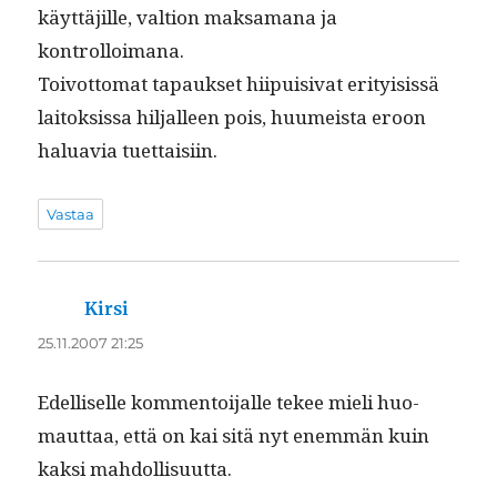
käyt­täjille, val­tion mak­samana ja
kontrolloimana.
Toiv­ot­tomat tapauk­set hiipuisi­vat eri­ty­i­sis­sä
laitok­sis­sa hil­jalleen pois, huumeista eroon
halu­avia tuettaisiin.
Vastaa
Kirsi
sanoo:
25.11.2007 21:25
Edel­liselle kom­men­toi­jalle tekee mieli huo­
maut­taa, että on kai sitä nyt enem­män kuin
kak­si mahdollisuutta.