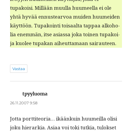
tupakoisi. Mil­lään muul­la huumeel­la ei ole
yhtä hyvää ennustear­voa muiden huumei­den
käyt­töön. Tupakoin­ti toisaal­ta tap­paa alko­ho­
lia enem­män, itse asi­as­sa joka toinen tupakoi­
ja kuolee tupakan aiheut­ta­maan sairauteen.
Vastaa
tpyyluoma
sanoo:
26.11.2007 9:58
Jot­ta port­ti­teo­ria… ikäänkuin huumeil­la olisi
joku hier­arkia. Asi­aa voi toki tutkia, tulok­set