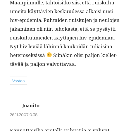
Maan­pin­nalle, tah­toisitko siis, että ruiskuhu­
umei­ta käyt­tävien kesku­udessa alka­isi uusi
hiv-epi­demia. Puh­taiden ruisku­jen ja neu­lo­jen
jakami­nen oli niin tehokas­ta, että se pysäyt­ti
ruiskuhu­umei­den käyt­täjien hiv-epi­demi­an.
Nyt hiv lev­iää lähin­nä kaukoidän tuli­aisi­na
het­erosek­sis­sä
Siinäkin olisi paljon kiel­let­
tävää ja paljon valvottavaa.
Vastaa
Juanito
sanoo:
26.11.2007 0:38
Kan­nat­taisiko erotel­la vah­vat ja ei vah­vat