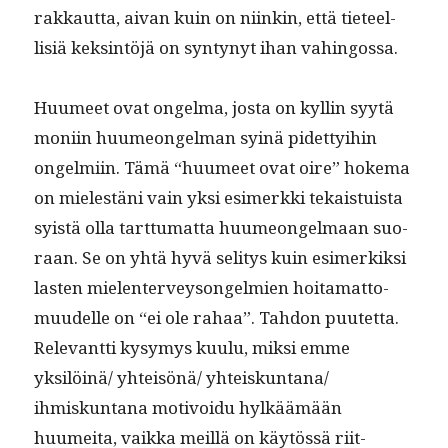
rakkaut­ta, aivan kuin on niinkin, että tieteel­
lisiä keksin­töjä on syn­tynyt ihan vahingossa.
Huumeet ovat ongel­ma, jos­ta on kyllin syytä
moni­in huume­on­gel­man syinä pidet­ty­i­hin
ongelmi­in. Tämä “huumeet ovat oire” hoke­ma
on mielestäni vain yksi esimerk­ki tekais­tu­ista
syistä olla tart­tumat­ta huume­on­gel­maan suo­
raan. Se on yhtä hyvä seli­tys kuin esimerkik­si
las­ten mie­len­ter­veysongelmien hoita­mat­to­
muudelle on “ei ole rahaa”. Tah­don puutet­ta.
Rel­e­vant­ti kysymys kuu­lu, mik­si emme
yksilöinä/ yhteisönä/ yhteiskuntana/
ihmiskun­tana motivoidu hylkäämään
huumei­ta, vaik­ka meil­lä on käytössä riit­