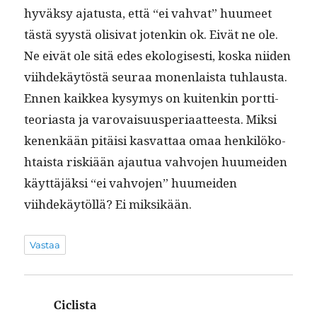
hyväksy aja­tus­ta, että “ei vah­vat” huumeet
tästä syys­tä oli­si­vat jotenkin ok. Eivät ne ole.
Ne eivät ole sitä edes ekol­o­gis­es­ti, kos­ka niiden
viihdekäytöstä seu­raa mon­en­laista tuh­laus­ta.
Ennen kaikkea kysymys on kuitenkin port­ti­
teo­ri­as­ta ja varovaisu­us­pe­ri­aat­teesta. Mik­si
kenenkään pitäisi kas­vat­taa omaa henkilöko­
htaista riskiään ajau­tua vahvo­jen huumei­den
käyt­täjäk­si “ei vahvo­jen” huumei­den
viihdekäytöl­lä? Ei miksikään.
Vastaa
Ciclista
sanoo: