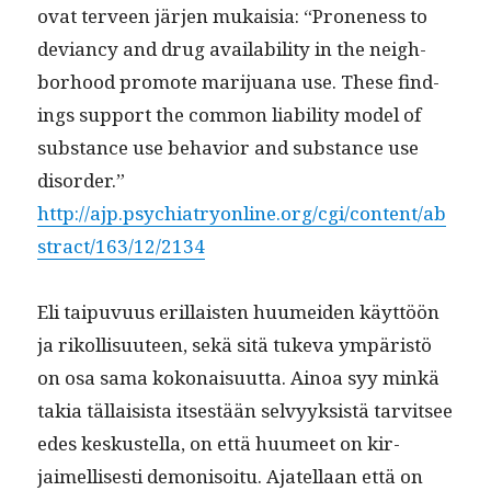
ovat ter­veen jär­jen mukaisia: “Prone­ness to
devian­cy and drug avail­abil­i­ty in the neigh­
bor­hood pro­mote mar­i­jua­na use. These find­
ings sup­port the com­mon lia­bil­i­ty mod­el of
sub­stance use behav­ior and sub­stance use
dis­or­der.”
http://ajp.psychiatryonline.org/cgi/content/ab
stract/163/12/2134
Eli taipu­vu­us eril­lais­ten huumei­den käyt­töön
ja rikol­lisu­u­teen, sekä sitä tuke­va ympäristö
on osa sama kokon­aisu­ut­ta. Ain­oa syy minkä
takia täl­lai­sista itses­tään selvyyk­sistä tarvit­see
edes keskustel­la, on että huumeet on kir­
jaimel­lis­es­ti demon­isoitu. Ajatel­laan että on