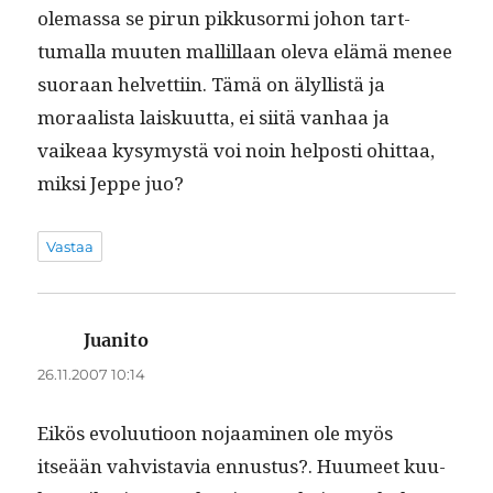
ole­mas­sa se pirun pikku­sor­mi johon tart­
tumal­la muuten mallil­laan ole­va elämä menee
suo­raan hel­vetti­in. Tämä on älyl­listä ja
moraal­ista laisku­ut­ta, ei siitä van­haa ja
vaikeaa kysymys­tä voi noin hel­posti ohit­taa,
mik­si Jeppe juo?
Vastaa
Juanito
sanoo:
26.11.2007 10:14
Eikös evoluu­tioon nojaami­nen ole myös
itseään vahvis­tavia ennus­tus?. Huumeet kuu­