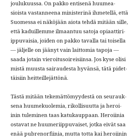
jouluku­us­sa. On pakko entisenä huumea­
sioista vas­tan­neena min­is­ter­inä ihme­tel­lä, että
Suomes­sa ei näköjään aio­ta tehdä mitään sille,
että kaduillemme ilmaan­tuu sato­ja opi­aat­tiri­
ip­pu­vaisia, joiden on pakko taval­la tai toisel­la
— jäl­jelle on jäänyt vain lait­to­mia tapo­ja —
saa­da jotain vieroi­tu­soireisi­in­sa. Jos kyse olisi
mis­tä muus­ta sairaud­es­ta hyvän­sä, tätä pidet­
täisi­in heitteillejättönä.
Tästä mitään tekemät­tömyy­destä on seu­rauk­
se­na huumekuolemia, rikol­lisu­ut­ta ja hero­i­
inin tulem­i­nen taas katukaup­paan. Hero­i­inia
osta­vat ne huumeri­ip­pu­vaiset, jot­ka eivät saa
enää pub­renor­fi­inia, mut­ta tot­ta kai hero­i­inin