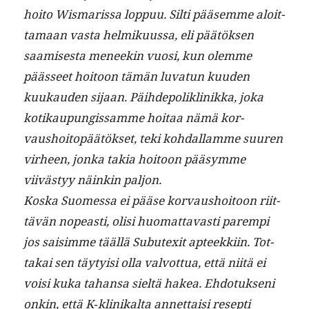
hoito Wis­maris­sa lop­puu. Silti pääsemme aloit­
ta­maan vas­ta helmiku­us­sa, eli päätök­sen
saamis­es­ta meneekin vuosi, kun olemme
päässeet hoitoon tämän luvatun kuu­den
kuukau­den sijaan. Päi­hde­po­lik­linikka, joka
kotikaupungis­samme hoitaa nämä kor­
vaushoitopäätök­set, teki kohdal­lamme suuren
virheen, jon­ka takia hoitoon pääsymme
viivästyy näinkin paljon.
Kos­ka Suomes­sa ei pääse kor­vaushoitoon riit­
tävän nopeasti, olisi huo­mat­tavasti parem­pi
jos saisimme tääl­lä Sub­u­tex­it apteekki­in. Tot­
takai sen täy­ty­isi olla valvot­tua, että niitä ei
voisi kuka tahansa sieltä hakea. Ehdo­tuk­seni
onkin, että K‑klinikalta annet­taisi resep­ti