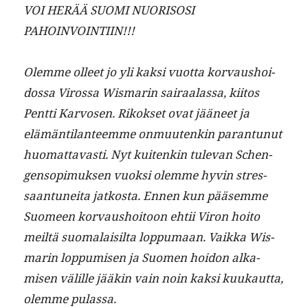
VOI HERÄÄ SUOMI NUORISOSI
PAHOINVOINTIIN!!!
Olemme olleet jo yli kak­si vuot­ta kor­vaushoi­
dos­sa Virossa Wis­marin sairaalas­sa, kiitos
Pent­ti Kar­vosen. Rikok­set ovat jääneet ja
elämän­ti­lanteemme onmuutenkin paran­tunut
huo­mat­tavasti. Nyt kuitenkin tule­van Schen­
gen­sopimuk­sen vuok­si olemme hyvin stres­
saan­tunei­ta jatkos­ta. Ennen kun pääsemme
Suomeen kor­vaushoitoon ehtii Viron hoito
meiltä suo­ma­laisil­ta lop­pumaan. Vaik­ka Wis­
marin lop­pumisen ja Suomen hoidon alka­
misen välille jääkin vain noin kak­si kuukaut­ta,
olemme pulassa.