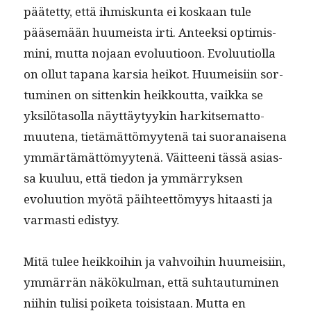
päätet­ty, että ihmiskun­ta ei koskaan tule
pääsemään huumeista irti. Anteek­si opti­mis­
mi­ni, mut­ta nojaan evoluu­tioon. Evoluu­ti­ol­la
on ollut tapana kar­sia heikot. Huumeisi­in sor­
tu­mi­nen on sit­tenkin heikkout­ta, vaik­ka se
yksilö­ta­sol­la näyt­täy­tyykin hark­it­se­mat­to­
muute­na, tietämät­tömyytenä tai suo­ranaise­na
ymmärtämät­tömyytenä. Väit­teeni tässä asi­as­
sa kuu­luu, että tiedon ja ymmär­ryk­sen
evoluu­tion myötä päi­h­teet­tömyys hitaasti ja
var­masti edistyy.
Mitä tulee heikkoi­hin ja vahvoihin huumeisi­in,
ymmär­rän näkökul­man, että suh­tau­tu­mi­nen
niihin tulisi poike­ta toi­sis­taan. Mut­ta en