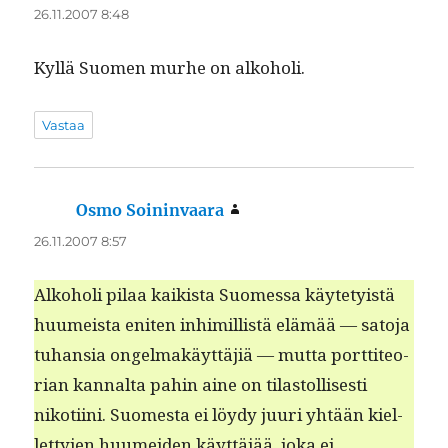
26.11.2007 8:48
Kyl­lä Suomen murhe on alkoholi.
Vastaa
Osmo Soininvaara
sanoo:
26.11.2007 8:57
Alko­holi pilaa kaik­ista Suomes­sa käyte­ty­istä
huumeista eniten inhimil­listä elämää — sato­ja
tuhan­sia ongel­makäyt­täjiä — mut­ta port­ti­teo­
ri­an kannal­ta pahin aine on tilas­tol­lis­es­ti
nikoti­i­ni. Suomes­ta ei löy­dy juuri yhtään kiel­
let­ty­jen huumei­den käyt­täjää, joka ei