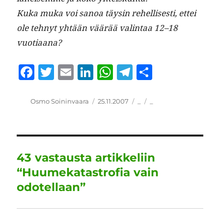
Kuka muka voi sanoa täysin rehellis­es­ti, ettei
ole tehnyt yhtään väärää val­in­taa 12–18
vuotiaana?
F
T
E
Li
W
T
S
a
w
m
n
h
el
h
c
it
ai
k
at
e
a
Kirjoittaja
Julkaistu
Kategoriat
Avainsanat
Osmo Soininvaara
25.11.2007
_
_
e
te
l
e
s
g
re
b
r
d
A
r
o
I
p
a
43 vastausta artikkeliin
o
n
p
m
“Huumekatastrofia vain
k
odotellaan”