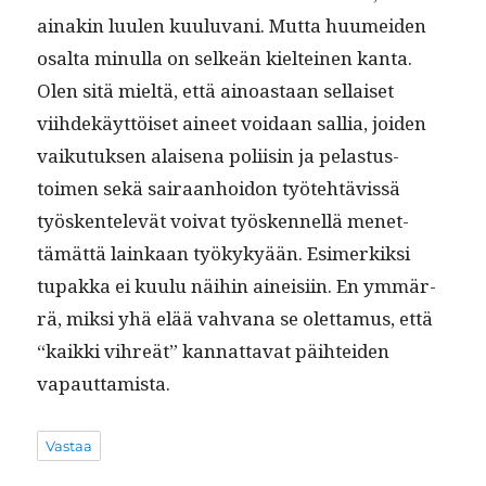
ainakin luulen kuu­lu­vani. Mut­ta huumei­den
osalta min­ul­la on selkeän kiel­teinen kan­ta.
Olen sitä mieltä, että ain­oas­taan sel­l­aiset
viihdekäyt­töiset aineet voidaan sal­lia, joiden
vaiku­tuk­sen alaise­na poli­isin ja pelas­tus­
toimen sekä sairaan­hoidon työte­htävis­sä
työsken­televät voivat työsken­nel­lä menet­
tämät­tä lainkaan työkykyään. Esimerkik­si
tupak­ka ei kuu­lu näi­hin aineisi­in. En ymmär­
rä, mik­si yhä elää vah­vana se olet­ta­mus, että
“kaik­ki vihreät” kan­nat­ta­vat päi­htei­den
vapauttamista.
Vastaa