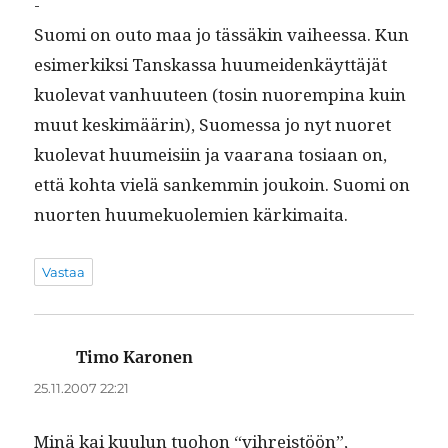
-
Suo­mi on outo maa jo tässäkin vai­heessa. Kun
esimerkik­si Tan­skas­sa huumei­denkäyt­täjät
kuol­e­vat van­hu­u­teen (tosin nuoremp­ina kuin
muut keskimäärin), Suomes­sa jo nyt nuoret
kuol­e­vat huumeisi­in ja vaarana tosi­aan on,
että koh­ta vielä sankem­min joukoin. Suo­mi on
nuorten huumekuolemien kärkimaita.
Vastaa
Timo Karonen
sanoo:
25.11.2007 22:21
Minä kai kuu­lun tuo­hon “vihreistöön”,