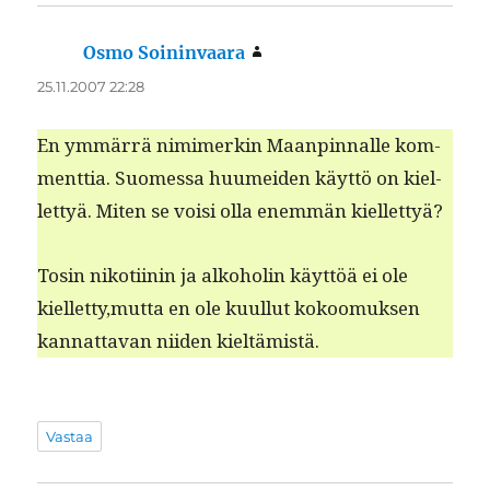
Osmo Soininvaara
sanoo:
25.11.2007 22:28
En ymmär­rä nim­imerkin Maan­pin­nalle kom­
ment­tia. Suomes­sa huumei­den käyt­tö on kiel­
let­tyä. Miten se voisi olla enem­män kiellettyä?
Tosin nikoti­inin ja alko­holin käyt­töä ei ole
kielletty,mutta en ole kuul­lut kokoomuk­sen
kan­nat­ta­van niiden kieltämistä.
Vastaa