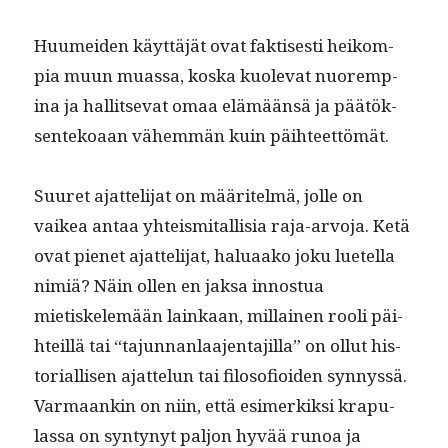
Huumei­den käyt­täjät ovat fak­tis­es­ti heikom­
pia muun muas­sa, kos­ka kuol­e­vat nuoremp­
ina ja hal­lit­se­vat omaa elämään­sä ja päätök­
sen­tekoaan vähem­män kuin päihteettömät.
Suuret ajat­teli­jat on määritelmä, jolle on
vaikea antaa yhteis­mi­tallisia raja-arvo­ja. Ketä
ovat pienet ajat­teli­jat, halu­aako joku luetel­la
nim­iä? Näin ollen en jak­sa innos­tua
mietiskelemään lainkaan, mil­lainen rooli päi­
hteil­lä tai “tajun­nan­laa­jen­ta­jil­la” on ollut his­
to­ri­al­lisen ajat­telun tai filosofioiden syn­nyssä.
Var­maankin on niin, että esimerkik­si kra­pu­
las­sa on syn­tynyt paljon hyvää runoa ja