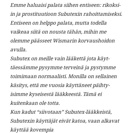
Emme halu­aisi pala­ta siihen entiseen: rikok­si­
in ja pros­ti­tuu­tioon Sub­u­tex­in rahoit­tamisek­si.
Entiseen on help­po pala­ta, mut­ta todel­la
vaikeaa siitä on nous­ta tähän, mihin me
olemme päässeet Wis­marin kor­vaushoidon
avulla.
Sub­u­tex on meille vain lääket­tä jota käyt­
täessämme pysymme ter­veinä ja pystymme
toim­i­maan nor­maal­isti. Monil­la on sel­l­ainen
käsi­tys, että me vuosia käyt­täneet päi­hty­
isimme kyseis­es­tä lääk­keestä. Tämä ei
kuitenkaan ole totta.
Kun kadut “siiv­otaan” Sub­u­tex-lääkkeistä,
Sub­u­tex­in käyt­täjät eivät katoa, vaan alka­vat
käyt­tää kovempia