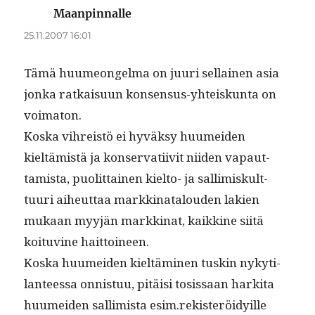
Maanpinnalle
sanoo:
25.11.2007 16:01
Tämä huume­on­gel­ma on juuri sel­l­ainen asia
jon­ka ratkaisu­un kon­sen­sus-yhteiskun­ta on
voimaton.
Kos­ka vihreistö ei hyväksy huumei­den
kieltämistä ja kon­ser­vati­iv­it niiden vapaut­
tamista, puolit­tainen kiel­to- ja sal­limiskult­
tuuri aiheut­taa markki­na­t­alouden lakien
mukaan myyjän markki­nat, kaikkine siitä
koitu­vine haittoineen.
Kos­ka huumei­den kieltämi­nen tuskin nykyti­
lanteessa onnis­tuu, pitäisi tosis­saan harki­ta
huumei­den sal­lim­ista esim.rekisteröidyille