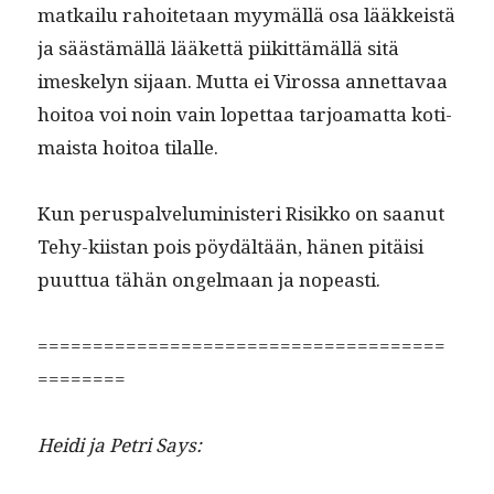
matkailu rahoite­taan myymäl­lä osa lääkkeistä
ja säästämäl­lä lääket­tä piikit­tämäl­lä sitä
imeske­lyn sijaan. Mut­ta ei Virossa annet­tavaa
hoitoa voi noin vain lopet­taa tar­joa­mat­ta koti­
maista hoitoa tilalle.
Kun perus­palve­lu­min­is­teri Risikko on saanut
Tehy-kiis­tan pois pöy­dältään, hänen pitäisi
puut­tua tähän ongel­maan ja nopeasti.
=====================================
========
Hei­di ja Petri
Says: