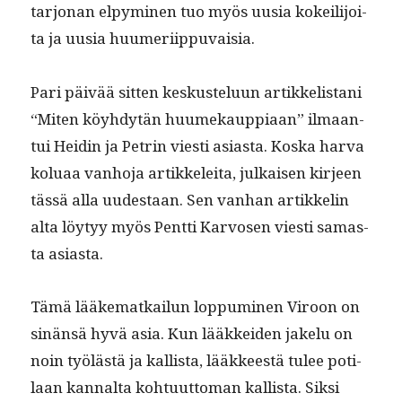
tar­jo­nan elpymi­nen tuo myös uusia kokeil­i­joi­
ta ja uusia huumeriippuvaisia.
Pari päivää sit­ten keskustelu­un artikke­lis­tani
“Miten köy­hdytän huumekaup­pi­aan” ilmaan­
tui Hei­din ja Petrin viesti asi­as­ta. Kos­ka har­va
kolu­aa van­ho­ja artikkelei­ta, julkaisen kir­jeen
tässä alla uud­estaan. Sen van­han artikke­lin
alta löy­tyy myös Pent­ti Kar­vosen viesti samas­
ta asiasta.
Tämä lääke­matkailun lop­pumi­nen Viroon on
sinän­sä hyvä asia. Kun lääkkei­den jakelu on
noin työlästä ja kallista, lääk­keestä tulee poti­
laan kannal­ta kohtu­ut­toman kallista. Sik­si