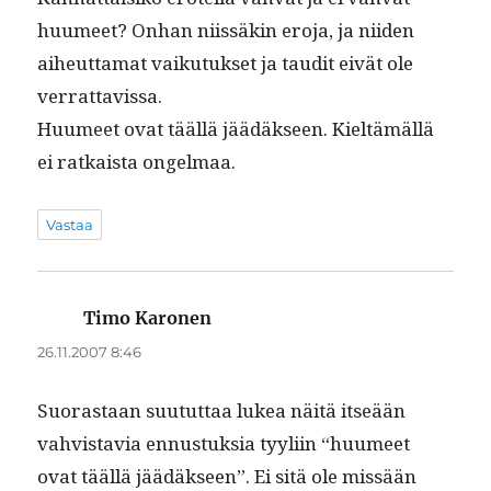
huumeet? Onhan niis­säkin ero­ja, ja niiden
aiheut­ta­mat vaiku­tuk­set ja tau­dit eivät ole
verrattavissa.
Huumeet ovat tääl­lä jäädäk­seen. Kieltämäl­lä
ei ratkaista ongelmaa.
Vastaa
Timo Karonen
sanoo:
26.11.2007 8:46
Suo­ras­taan suu­tut­taa lukea näitä itseään
vahvis­tavia ennus­tuk­sia tyyli­in “huumeet
ovat tääl­lä jäädäk­seen”. Ei sitä ole mis­sään