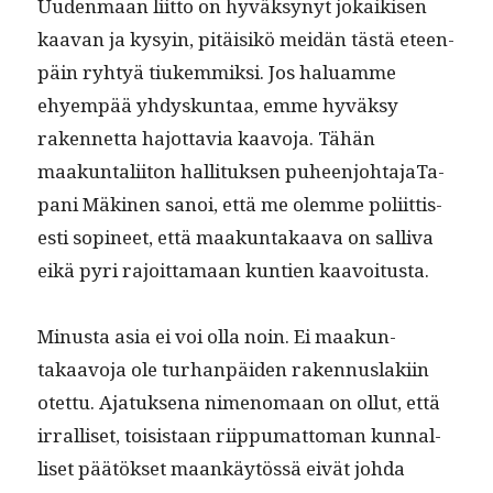
Uuden­maan liit­to on hyväksynyt jokaikisen
kaa­van ja kysyin, pitäisikö mei­dän tästä eteen­
päin ryhtyä tiukem­mik­si. Jos halu­amme
ehyem­pää yhdyskun­taa, emme hyväksy
raken­net­ta hajot­tavia kaavo­ja. Tähän
maakun­tali­iton hal­li­tuk­sen puheen­jo­hta­jaT­a­
pani Mäki­nen sanoi, että me olemme poli­it­tis­
es­ti sopi­neet, että maakun­takaa­va on sal­li­va
eikä pyri rajoit­ta­maan kun­tien kaavoitusta.
Minus­ta asia ei voi olla noin. Ei maakun­
takaavo­ja ole turhan­päi­den raken­nus­laki­in
otet­tu. Ajatuk­se­na nimeno­maan on ollut, että
irral­liset, toi­sis­taan riip­pumat­toman kun­nal­
liset päätök­set maankäytössä eivät joh­da