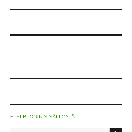
ETSI BLOGIN SISÄLLÖSTÄ
HA
Etsi: