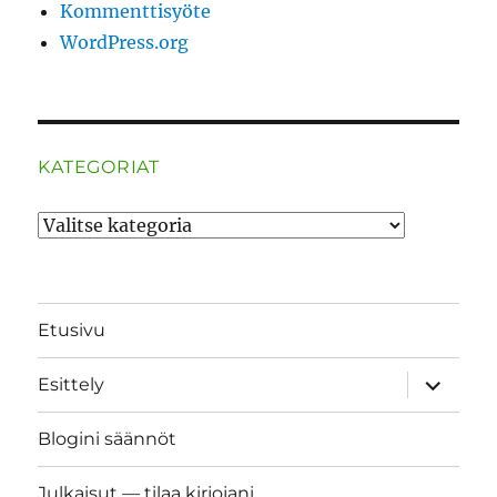
Kommenttisyöte
WordPress.org
KATEGORIAT
Kategoriat
Etusivu
näytä
Esittely
alavalik
Blogini säännöt
Julkaisut — tilaa kirjojani