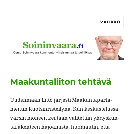
VALIKKO
Maakuntaliiton tehtävä
Uuden­maan liit­to jär­jesti Maakun­ta­parla­
mentin Ruotsin­ris­teilynä. Kun keskustelus­sa
varsin mon­een ker­taan valitet­ti­in yhdyskun­
tarak­en­teen hajoamista, huo­mautin, että