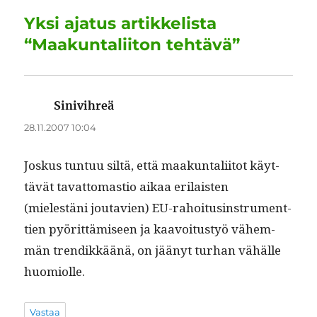
o
I
p
a
Yksi ajatus artikkelista
o
n
p
m
“Maakuntaliiton tehtävä”
k
Sinivihreä
sanoo:
28.11.2007 10:04
Joskus tun­tuu siltä, että maakun­tali­itot käyt­
tävät tavat­tomas­tio aikaa eri­lais­ten
(mielestäni joutavien) EU-rahoi­tusin­stru­ment­
tien pyörit­tämiseen ja kaavoitustyö vähem­
män trendikkäänä, on jäänyt turhan vähälle
huomiolle.
Vastaa