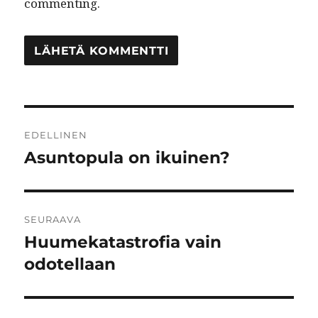
commenting.
Artikkelien
EDELLINEN
selaus
Asuntopula on ikuinen?
Edellinen
artikkeli:
SEURAAVA
Huumekatastrofia vain
Seuraava
artikkeli:
odotellaan