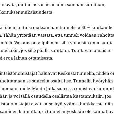
vaikea­ta, mut­ta jos virhe on aina samaan suun­taan,
arkoituksenmukaisuudesta.
iläi­nen jou­tu­isi mak­samaan tun­nelista 60% kuukau­de
aan. Tähän yritetään vas­ta­ta, että tun­neli voidaan rahoit­t
l­lä. Vas­taus on vilpilli­nen, sil­lä voitaisi­in omaisu­ut­ta
neli­akin, jos sille päälle sat­u­taan. Tuot­ta­van omaisu­u­
i eroa lainan ottamisesta.
n­teistön­o­mis­ta­jat halu­a­vat Keskus­tatun­nelin, niiden o
hoit­ta­maan se suurelta osalta itse. Tun­nelin hyö­ty­hän
i­no­maan niille. Maa­ta Jätkäsaa­res­sa omis­ta­va kaupun­
 ja voi täl­lä osu­udel­la osal­lis­tua kus­tan­nuk­si­in. Jos
istön­o­mis­ta­jat eivät kat­so hyö­tyvän­sä han­kkeesta niin
sami­nen kan­nat­taa, ei tun­neli myöskään ole kan­nat­ta­