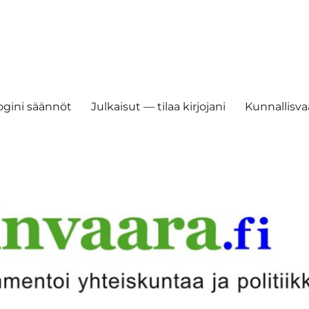
ogini säännöt
Julkaisut — tilaa kirjojani
Kunnallisvaa