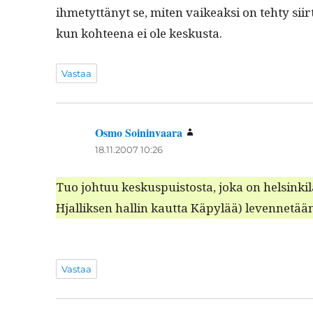
ihme­tyt­tänyt se, miten vaikeak­si on tehty siir­t
kun kohteena ei ole keskusta.
Vastaa
Osmo Soininvaara
sanoo:
18.11.2007 10:26
Tuo johtuu keskus­puis­tos­ta, joka on helsinkil
Hjal­lik­sen hallin kaut­ta Käpylää) leven­netä
Vastaa