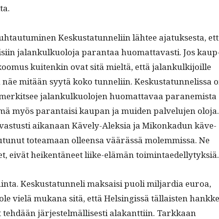
ta.
­tau­tu­mi­nen Keskus­tatun­neli­in läh­tee ajatuk­ses­ta, et
isi­in jalankulkuolo­ja paran­taa huo­mat­tavasti. Jos kaup
oomus kuitenkin ovat sitä mieltä, että jalankulk­i­joille
 en näe mitään syytä koko tun­neli­in. Keskus­tatun­nelis­sa 
 merk­it­see jalankulkuolo­jen huo­mat­tavaa parane­mista
ämä myös paran­taisi kau­pan ja muiden palvelu­jen olo­ja.
vas­tusti aikanaan Käve­ly-Alek­sia ja Mikonkadun käve­
outunut totea­maan olleen­sa väärässä molem­mis­sa. Ne
et, eivät heiken­täneet liike-elämän toimintaedellytyksiä.
hin­ta. Keskus­tatun­neli mak­saisi puoli mil­jar­dia euroa,
le vielä mukana sitä, että Helsingis­sä täl­lais­ten han­kke
 tehdään jär­jestelmäl­lis­es­ti alakant­ti­in. Tarkkaan