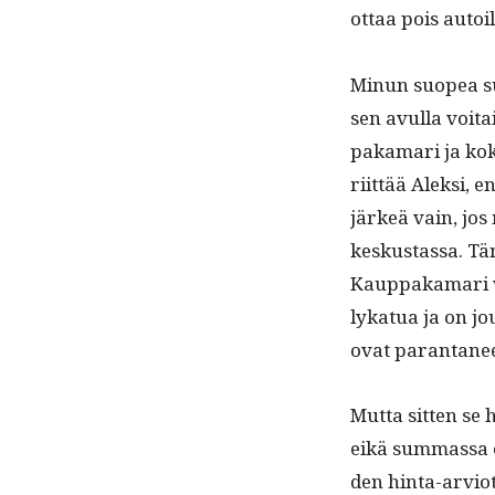
ottaa pois autoil
Min­un suo­pea suh
sen avul­la voita
paka­mari ja kok
riit­tää Alek­si,
järkeä vain, jos
keskus­tas­sa. T
Kaup­paka­mari 
lykat­ua ja on j
ovat paran­ta­ne
Mut­ta sit­ten se 
eikä sum­mas­sa o
den hin­ta-arviot