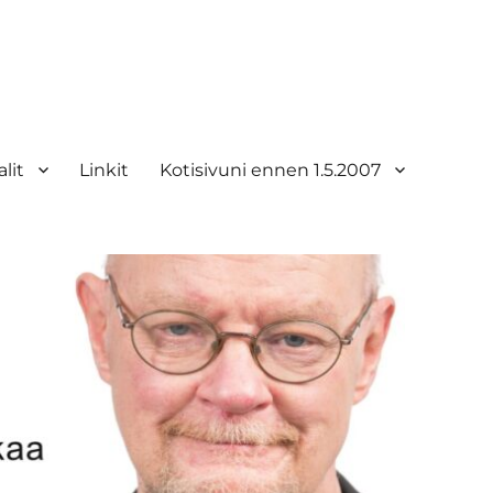
lit
Linkit
Kotisivuni ennen 1.5.2007