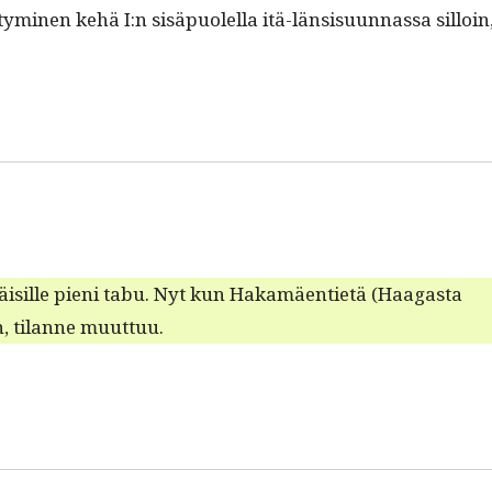
ymi­nen kehä I:n sisäpuolel­la itä-län­sisu­un­nas­sa sil­loin
äisille pieni tabu. Nyt kun Hakamäen­ti­etä (Haa­gas­ta
än, tilanne muuttuu.