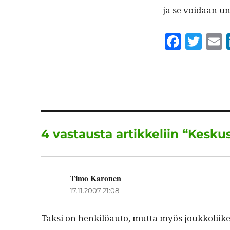
ja se voidaan u
F
T
a
w
c
it
a
e
te
l
b
r
o
4 vastausta artikkeliin “Keskus
o
k
Timo Karonen
sanoo:
17.11.2007 21:08
Tak­si on henkilöau­to, mut­ta myös joukkoli­ike