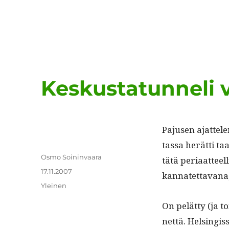
Keskustatunneli v
Pajusen ajat­tel
tas­sa herät­ti t
Kirjoittaja
Osmo Soininvaara
tätä peri­aat­teel
Julkaistu
17.11.2007
kan­natet­ta­vana,
Kategoriat
Yleinen
On pelät­ty (ja to
net­tä. Helsingis