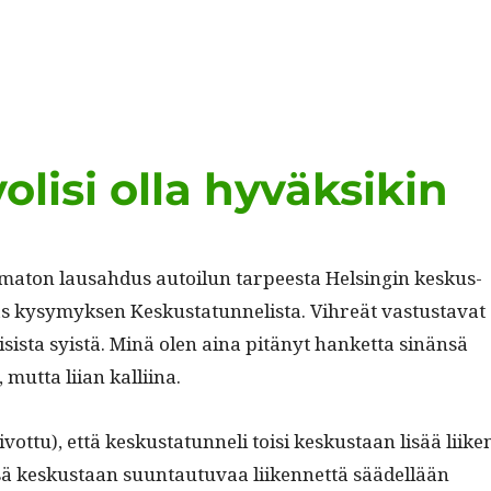
olisi olla hyväksikin
ema­ton lausah­dus autoilun tarpeesta Helsin­gin keskus­
aas kysymyk­sen Keskus­tatun­nelista. Vihreät vas­tus­ta­vat
­li­sista syistä. Minä olen aina pitänyt han­ket­ta sinän­sä
 mut­ta liian kalliina.
iv­ot­tu), että keskus­tatun­neli toisi keskus­taan lisää liike
­sä keskus­taan suun­tau­tu­vaa liiken­net­tä säädel­lään