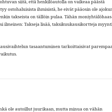
tu­van siitä, että henkilöau­tol­la on vaikeaa päästä
­tyy osto­halui­sista ihmi­sistä, he eivät pääosin ole ajoku
etenkin tak­seista on täl­löin pulaa. Tähän moniy­htälöhaas
si ilmeinen: Tak­se­ja lisää, tak­sikuukausiko­rt­te­ja myyn­t
kau­si­vai­htelun tasaan­tu­mi­nen tarkoit­taisi­vat parem­pa
ä vaikutus.
nkä ole autoil­lut juurikaan, mut­ta min­ua on vähän