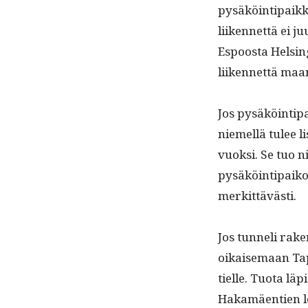
pysäköin­tipaikk
liiken­net­tä ei j
Espoos­ta Helsin­
liiken­net­tä maa
Jos pysäköin­tip
niemel­lä tulee 
vuok­si. Se tuo n
pysäköin­tipaikoi
merkittävästi.
Jos tun­neli rake
oikaise­maan Tapi
tielle. Tuo­ta läp
Hakamäen­tien lev