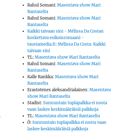
Rahul Somani
:
Masentava show Mari
Rantaselta
Rahul Somani
:
Masentava show Mari
Rantaselta
Kaikki taivaan sini - Mélissa Da Costan
koskettava esikoisromaani -
taustamedia.fi
:
Mélissa Da Costa: Kaikki
taivaan sini
TL
:
Masentava show Mari Rantaselta
Rahul Somani
:
Masentava show Mari
Rantaselta
Kalle Rankka
:
Masentava show Mari
Rantaselta
Erastotenes aleksandrialainen
:
Masentava
show Mari Rantaselta
Stadist
:
Sunnuntain tuplapalkka ei nosta
vaan laskee keskimääräisiä palkkoja
­
TL
:
Masentava show Mari Rantaselta
Ö
:
Sunnuntain tuplapalkka ei nosta vaan
laskee keskimääräisiä palkkoja