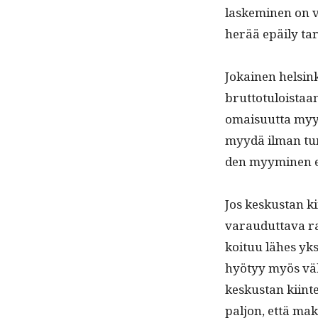
laskem­i­nen on 
herää epäi­ly t
Jokainen helsink
brut­to­tu­lois­t
omaisu­ut­ta myymä
myy­dä ilman tun­
den myymi­nen e
Jos keskus­tan kii
varaudut­ta­va ra
koituu läh­es yks
hyö­tyy myös vähän
keskus­tan kiin­te
paljon, että mak­