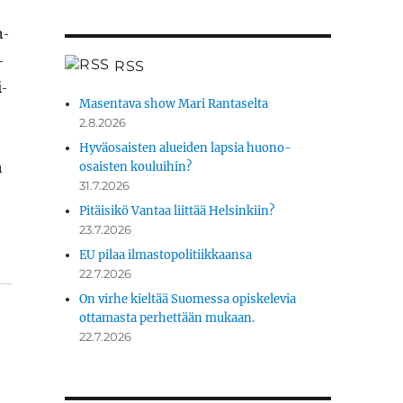
n­
­
RSS
i­
Masentava show Mari Rantaselta
2.8.2026
Hyväosaisten alueiden lapsia huono-
a
osaisten kouluihin?
31.7.2026
Pitäisikö Vantaa liittää Helsinkiin?
23.7.2026
EU pilaa ilmastopolitiikkaansa
22.7.2026
On virhe kieltää Suomessa opiskelevia
ottamasta perhettään mukaan.
22.7.2026