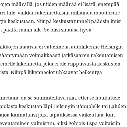
o­jen määräl­lä. Jos niiden määrää ei lisätä, enem­pää
uuri tule, vaik­ka raken­net­taisi­in mil­lainen moot­tori­tie
gin keskus­taan. Niin­pä keskus­tatun­neli pääosin imisi
n päältä maan alle. Se olisi sinän­sä hyvä.
aikko­jen määrää ei vähen­netä, autoli­ikenne Helsin­gin
lisään­tymään voimakkaasti Jätkäsaaren rak­en­tamisen
iemelle liiken­net­tä, joka ei ole riip­pu­vaista keskusten
sta. Niin­pä liiken­neolot uhkaa­vat heiken­tyä
n­netaan, on se suun­nitelta­va niin, ettei se houkut­tele
­o­las­ta keskus­tan läpi Helsin­gin itäpuolelle tai Lah­den
i­a­joa kan­nat­taisi joka tapauk­ses­sa vaikeut­taa, kun
­en­tämi­nen valmis­tuu. Sik­si Pohjois-Espa voitaisi­in