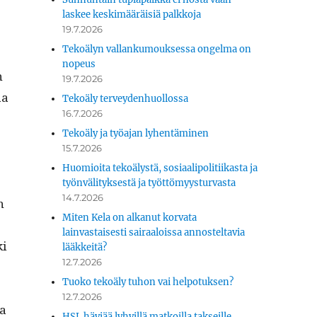
laskee keskimääräisiä palkkoja
19.7.2026
Tekoälyn vallankumouksessa ongelma on
nopeus
n
19.7.2026
aa
Tekoäly terveydenhuollossa
16.7.2026
Tekoäly ja työajan lyhentäminen
15.7.2026
Huomioita tekoälystä, sosiaalipolitiikasta ja
työnvälityksestä ja työttömyysturvasta
14.7.2026
n
Miten Kela on alkanut korvata
lainvastaisesti sairaaloissa annosteltavia
ki
lääkkeitä?
12.7.2026
Tuoko tekoäly tuhon vai helpotuksen?
12.7.2026
va
HSL häviää lyhyillä matkoilla takseille.