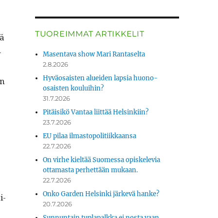
TUOREIMMAT ARTIKKELIT
tä
­
Masentava show Mari Rantaselta
2.8.2026
Hyväosaisten alueiden lapsia huono-
on
osaisten kouluihin?
31.7.2026
Pitäisikö Vantaa liittää Helsinkiin?
23.7.2026
EU pilaa ilmastopolitiikkaansa
22.7.2026
On virhe kieltää Suomessa opiskelevia
ottamasta perhettään mukaan.
22.7.2026
Onko Garden Helsinki järkevä hanke?
i­
20.7.2026
Sunnuntain tuplapalkka ei nosta vaan