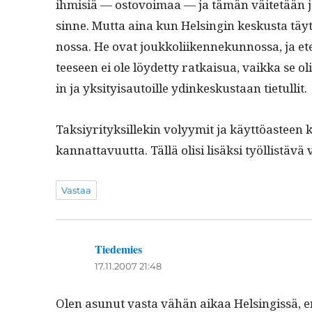
ihmisiä — ostovoimaa — ja tämän väitetään joh
sinne. Mut­ta aina kun Helsin­gin keskus­ta täyt
nos­sa. He ovat joukkoli­iken­nekun­nos­sa, ja 
teeseen ei ole löy­det­ty ratkaisua, vaik­ka se oli
in ja yksi­ty­isautoille ydinkeskus­taan tietullit.
Tak­siyri­tyk­sillekin volyymit ja käyt­töas­teen 
kan­nat­tavu­ut­ta. Täl­lä olisi lisäk­si työl­listäv
Vastaa
Tiedemies
sanoo:
17.11.2007 21:48
Olen asunut vas­ta vähän aikaa Helsingis­sä, e