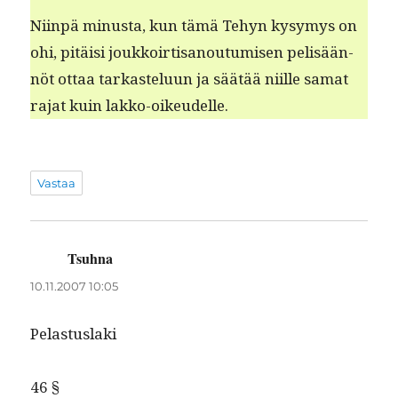
Niin­pä minus­ta, kun tämä Tehyn kysymys on
ohi, pitäisi joukkoir­ti­sanou­tu­misen pelisään­
nöt ottaa tarkastelu­un ja säätää niille samat
rajat kuin lakko-oikeudelle.
Vastaa
Tsuhna
sanoo:
10.11.2007 10:05
Pelas­tus­la­ki
46 §