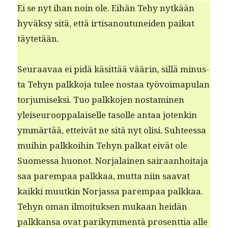
Ei se nyt ihan noin ole. Eihän Tehy nytkään
hyväksy sitä, että irti­sanoutunei­den paikat
täytetään.
Seu­raavaa ei pidä käsit­tää väärin, sil­lä minus­
ta Tehyn palkko­ja tulee nos­taa työvoima­pu­lan
tor­ju­misek­si. Tuo palkko­jen nos­t­a­mi­nen
yleiseu­roop­palaiselle tasolle antaa jotenkin
ymmärtää, etteivät ne sitä nyt olisi. Suh­teessa
mui­hin palkkoi­hin Tehyn palkat eivät ole
Suomes­sa huonot. Nor­jalainen sairaan­hoita­ja
saa parem­paa palkkaa, mut­ta niin saa­vat
kaik­ki muutkin Nor­jas­sa parem­paa palkkaa.
Tehyn oman ilmoituk­sen mukaan hei­dän
palkkansa ovat parikym­men­tä pros­ent­tia alle