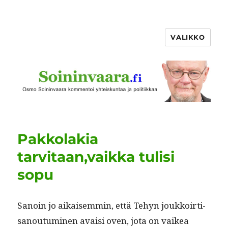
VALIKKO
Pakkolakia
tarvitaan,vaikka tulisi
sopu
Sanoin jo aikaisem­min, että Tehyn joukkoir­ti­
sanou­tu­mi­nen avaisi oven, jota on vaikea