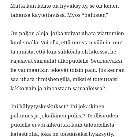
Mut­ta kun keino on hyväksyt­ty, se on kenen
tahansa käytet­tävis­sä. Myös “pahis­ten”
On paljon alo­ja, jot­ka voivat uha­ta viat­tomien
kuole­mal­la. Voi olla, että muis­tan väärin, mut­
ta muista, että kun sähköala oli lakos­sa, he
raja­si­vat sairaalat ulkop­uolelle. Seu­raavak­si
he var­maankin tekevät toisin päin. Jos ker­ran
saa uha­ta ihmishengillä, mik­si ei toteut­taisi
lakko vain ja ain­oas­taan sairaaloissa?
Tai hälyy­tyskeskuk­set? Tai jokaiki­nen
palomies ja jokaiki­nen poli­isi? Teol­lisu­u­den
puolel­la ei voi aiheut­taa kuin taloudel­lista
katas­trofia, joka on tois­taisek­si hyäksyt­ty,