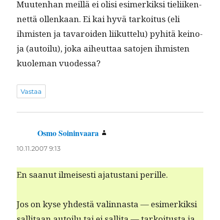
Muuten­han meil­lä ei olisi esimerkik­si tieli­iken­
net­tä ollenkaan. Ei kai hyvä tarkoi­tus (eli
ihmis­ten ja tavaroiden liikut­telu) pyhitä keino­
ja (autoilu), joka aiheut­taa sato­jen ihmis­ten
kuole­man vuodessa?
Vastaa
Osmo Soininvaara
sanoo:
10.11.2007 9:13
En saanut ilmeis­es­ti aja­tus­tani perille.
Jos on kyse yhdestä valin­nas­ta — esimerkik­si
sal­li­taan autoilu tai ei sal­li­ta — tarkoi­tus­ta ja