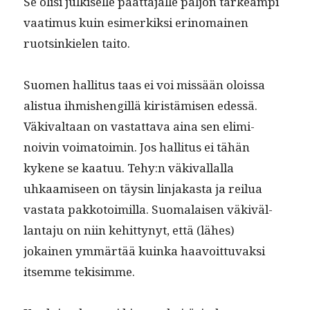
Se olisi julkiselle päät­täjälle paljon tärkeämpi
vaa­timus kuin esimerkik­si eri­no­mainen
ruotsinkie­len taito.
Suomen hal­li­tus taas ei voi mis­sään olois­sa
alis­tua ihmishengillä kiristämisen edessä.
Väki­val­taan on vas­tat­ta­va aina sen elim­i­
noivin voima­toimin. Jos hal­li­tus ei tähän
kykene se kaatuu. Tehy:n väki­val­lal­la
uhkaamiseen on täysin lin­jakas­ta ja reilua
vas­ta­ta pakko­toimil­la. Suo­ma­laisen väkiväl­
lan­ta­ju on niin kehit­tynyt, että (läh­es)
jokainen ymmärtää kuin­ka haavoit­tuvak­si
itsemme tekisimme.