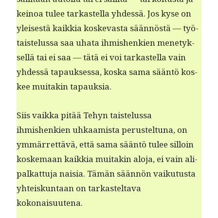
keinoa tulee tarkastel­la yhdessä. Jos kyse on
yleis­es­tä kaikkia koskev­as­ta sään­nöstä — työ­
tais­telus­sa saa uha­ta ihmishenkien mene­tyk­
sel­lä tai ei saa — tätä ei voi tarkastel­la vain
yhdessä tapauk­ses­sa, kos­ka sama sään­tö kos­
kee muitakin tapauksia.
Siis vaik­ka pitää Tehyn tais­telus­sa
ihmishenkien uhkaamista perustel­tuna, on
ymmär­ret­tävä, että sama sään­tö tulee sil­loin
koske­maan kaikkia muitakin alo­ja, ei vain ali­
palkat­tu­ja naisia. Tämän sään­nön vaiku­tus­ta
yhteiskun­taan on tarkastelta­va
kokonaisuutena.