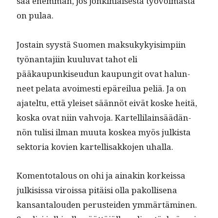
saa enem­män, jos jonkin­lais­es­ta työvoimas­ta
on pulaa.
Jostain syys­tä Suomen mak­sukyky­isimpi­in
työ­nan­ta­ji­in kuu­lu­vat tahot eli
pääkaupunkiseudun kaupun­git ovat halun­
neet pela­ta avoimesti epäreilua peliä. Ja on
ajatel­tu, että yleiset sään­nöt eivät koske heitä,
kos­ka ovat niin vahvo­ja. Kartellilain­säädän­
nön tulisi ilman muu­ta koskea myös julk­ista
sek­to­ria kovien kartel­lisakko­jen uhalla.
Komen­to­talous on ohi ja ainakin korkeis­sa
julk­i­sis­sa virois­sa pitäisi olla pakol­lise­na
kansan­talouden perustei­den ymmärtämi­nen.