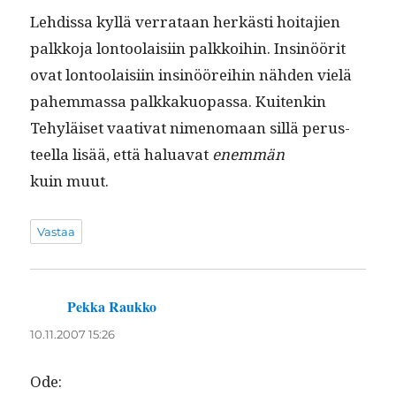
Lehdis­sa kyl­lä ver­rataan herkästi hoita­jien
palkko­ja lon­toolaisi­in palkkoi­hin. Insinöörit
ovat lon­toolaisi­in insinöörei­hin näh­den vielä
pahem­mas­sa palkkakuopas­sa. Kuitenkin
Tehyläiset vaa­ti­vat nimeno­maan sil­lä perus­
teel­la lisää, että halu­a­vat
enem­män
kuin muut.
Vastaa
Pekka Raukko
sanoo:
10.11.2007 15:26
Ode: