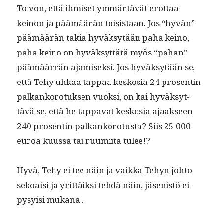
Toivon, että ihmiset ymmärtävät erot­taa
keinon ja päämäärän toi­sis­taan. Jos “hyvän”
päämäärän takia hyväksytään paha keino,
paha keino on hyväksyt­tätä myös “pahan”
päämäär­rän ajamisek­si. Jos hyväksytään se,
että Tehy uhkaa tap­paa keskosia 24 pros­entin
palkanko­ro­tuk­sen vuok­si, on kai hyväksyt­
tävä se, että he tap­pa­vat keskosia ajaak­seen
240 pros­entin palkanko­ro­tus­ta? Siis 25 000
euroa kuus­sa tai ruumi­ita tulee!?
Hyvä, Tehy ei tee näin ja vaik­ka Tehyn johto
sekoaisi ja yrit­täik­si tehdä näin, jäsenistö ei
pysy­isi mukana .