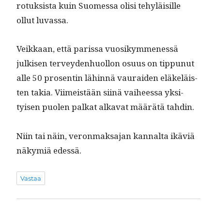
ro­tuk­sista kuin Suomes­sa olisi tehyläisille
ollut luvassa.
Veikkaan, että paris­sa vuosikymme­nessä
julkisen ter­vey­den­huol­lon osu­us on tip­punut
alle 50 pros­entin lähin­nä vau­raiden eläkeläis­
ten takia. Viimeistään siinä vai­heessa yksi­
tyisen puolen palkat alka­vat määrätä tahdin.
Niin tai näin, veron­mak­sa­jan kannal­ta ikäviä
näkymiä edessä.
Vastaa