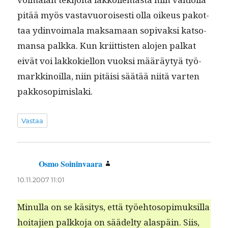
pitää myös vas­tavuorois­es­ti olla oikeus pakot­
taa ydin­voimala mak­samaan sopi­vak­si kat­so­
mansa palk­ka. Kun kri­it­tis­ten alo­jen palkat
eivät voi lakkok­iel­lon vuok­si määräy­tyä työ­
markki­noil­la, niin pitäisi säätää niitä varten
pakkosopimislaki.
Vastaa
Osmo Soininvaara
sanoo:
10.11.2007 11:01
Min­ul­la on se käsi­tys, että työe­htosopimuk­sil­la
hoita­jien palkko­ja on säädel­ty alaspäin. Siis,