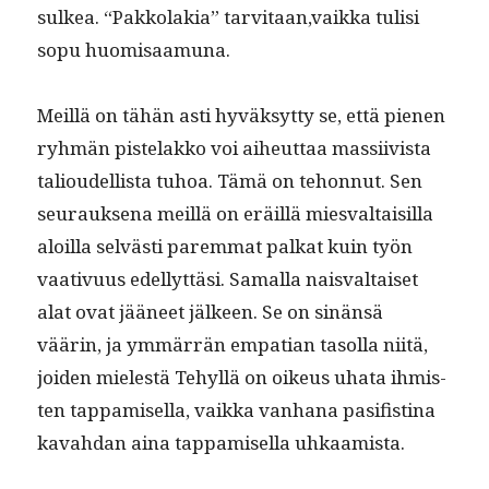
sulkea. “Pakko­lakia” tarvitaan,vaikka tulisi
sopu huomisaamuna.
Meil­lä on tähän asti hyväksyt­ty se, että pienen
ryh­män pis­te­lakko voi aiheut­taa mas­si­ivista
tal­ioudel­lista tuhoa. Tämä on tehon­nut. Sen
seu­rauk­se­na meil­lä on eräil­lä mies­val­taisil­la
aloil­la selvästi parem­mat palkat kuin työn
vaa­tivu­us edel­lyt­täsi. Samal­la nais­val­taiset
alat ovat jääneet jäl­keen. Se on sinän­sä
väärin, ja ymmär­rän empa­t­ian tasol­la niitä,
joiden mielestä Tehyl­lä on oikeus uha­ta ihmis­
ten tap­pamisel­la, vaik­ka van­hana pasi­fisti­na
kavah­dan aina tap­pamisel­la uhkaamista.