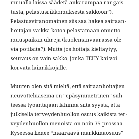
muual­la lais­sa sääde­tä ankaram­paa ran­gais­
tus­ta, pelas­tus­rikko­muk­ses­ta sakkoon”).
Pelas­tusvi­ra­nomainen siis saa hakea sairaan­
hoita­jan vaik­ka kotoa pelas­ta­maan onnet­to­
muu­s­paikan uhre­ja (kuole­man­vaaras­sa ole­
via poti­lai­ta?). Mut­ta jos hoita­ja kieltäy­tyy,
seu­raus on vain sakko, jon­ka TEHY kai voi
kor­va­ta lainrikkojalle.
Muuten olen sitä mieltä, että sairaan­hoita­jien
neu­vot­telu­ase­ma on “epäsym­metri­nen” suh­
teessa työan­ta­jaan lähin­nä siitä syys­tä, että
julkisel­la ter­vey­den­huol­lon osu­us kaik­ista ter­
vey­den­huol­lon menoista on noin 75 prossaa.
Kyseessä lie­nee “määräävä markki­nao­su­us”