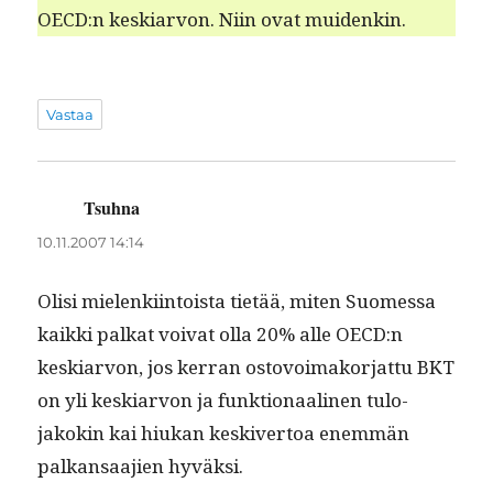
OECD:n keskiar­von. Niin ovat muidenkin.
Vastaa
Tsuhna
sanoo:
10.11.2007 14:14
Olisi mie­lenki­in­toista tietää, miten Suomes­sa
kaik­ki palkat voivat olla 20% alle OECD:n
keskiar­von, jos ker­ran ostovoimako­r­jat­tu BKT
on yli keskiar­von ja funk­tion­aa­li­nen tulo­
jakokin kai hiukan keskiver­toa enem­män
palka­nsaa­jien hyväksi.