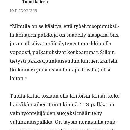
Tonni käteen
sanoo:
10.11.2007 13:19
“Min­ul­la on se käsi­tys, että työe­htosopimuk­sil­
la hoita­jien palkko­ja on säädel­ty alaspäin. Siis,
jos ne olis­di­vat määräy­tyneet markki­noil­la
vapaasti, palkat oli­si­vat korkeam­mat. Sil­loin
tietysti pääkaupunkuiseudun kun­tien kartel­li
(kukaan ei yritä ostaa hoita­jia toisil­ta) olisi
laiton.”
Tuol­ta taitaa tosi­aan olla lähtöisin tämän koko
hässäkän aiheut­tanut kip­inä. TES-palk­ka on
vain työn­tek­i­jöi­den suo­jak­si määritel­ty
vähim­mäis­palk­ka. On täysin nor­maalia mak­