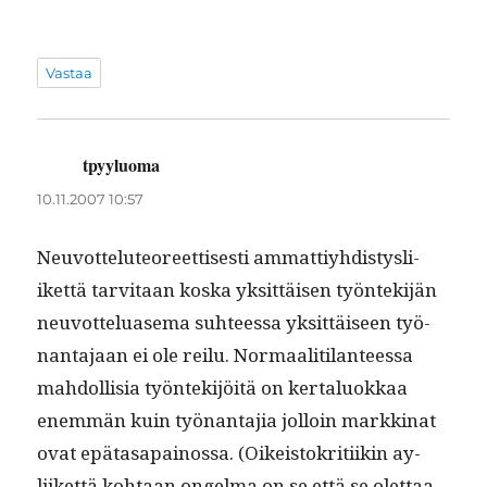
Vastaa
tpyyluoma
sanoo:
10.11.2007 10:57
Neu­vot­te­lu­te­o­reet­tis­es­ti ammat­tiy­hdis­tys­li­
iket­tä tarvi­taan kos­ka yksit­täisen työn­tek­i­jän
neu­vot­telu­ase­ma suh­teessa yksit­täiseen työ­
nan­ta­jaan ei ole reilu. Nor­maal­i­ti­lanteessa
mah­dol­lisia työn­tek­i­jöitä on ker­talu­okkaa
enem­män kuin työ­nan­ta­jia jol­loin markki­nat
ovat epä­tas­apain­os­sa. (Oikeis­tokri­ti­ikin ay-
liiket­tä kohtaan ongel­ma on se että se olet­taa