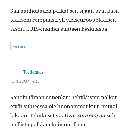
Sairaan­hoita­jien palkat sen sijaan ovat käsit­
tääk­seni reip­paasti yli yleiseu­roop­plaaisen
tason. EU15-maid­en suh­teen keskitasoa.
Vastaa
Tiedemies
sanoo:
10.11.2007 14:35
Sanoin tämän ennenkin: Tehyläis­ten palkat
eivät suh­teessa ole huonom­mat kuin muual­
lakaan. Tehyläiset vaa­ti­vat
suurem­paa
suh­
teel­lista palkkaa kuin muil­la on.