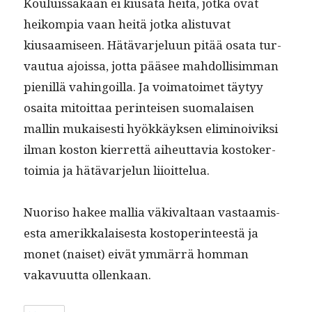
Kouluis­sakaan ei kiusa­ta heitä, jot­ka ovat
heikom­pia vaan heitä jot­ka alis­tu­vat
kiusaamiseen. Hätä­var­jelu­un pitää osa­ta tur­
vau­tua ajois­sa, jot­ta pääsee mah­dol­lisim­man
pie­nil­lä vahin­goil­la. Ja voima­toimet täy­tyy
osai­ta mitoit­taa per­in­teisen suo­ma­laisen
mallin mukaises­ti hyökkäyk­sen elim­i­noiviksi
ilman kos­ton kier­ret­tä aiheut­tavia kos­tok­er­
toimia ja hätä­var­jelun liioittelua.
Nuoriso hakee mallia väki­val­taan vas­taamis­
es­ta amerikkalais­es­ta kostoper­in­teestä ja
mon­et (naiset) eivät ymmär­rä hom­man
vakavu­ut­ta ollenkaan.