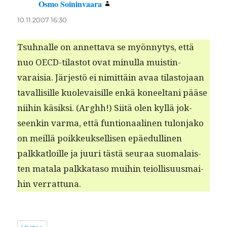
Osmo Soininvaara
sanoo:
10.11.2007 16:30
Tsuh­nalle on annet­ta­va se myön­ny­tys, että
nuo OECD-tilas­tot ovat min­ul­la muistin­
varaisia. Jär­jestö ei nimit­täin avaa tilas­to­jaan
taval­lisille kuol­e­vaisille enkä koneeltani pääse
niihin käsik­si. (Arghh!) Siitä olen kyl­lä jok­
seenkin var­ma, että fun­tion­aa­li­nen tulon­jako
on meil­lä poikkeuk­sel­lisen epäedulli­nen
palkkat­loille ja juuri tästä seu­raa suo­ma­lais­
ten mata­la palkkata­so mui­hin teiol­lisu­us­mai­
hin verrattuna.