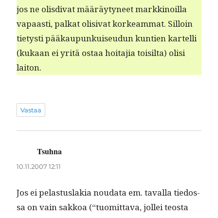
jos ne olis­di­vat määräy­tyneet markki­noil­la
vapaasti, palkat oli­si­vat korkeam­mat. Sil­loin
tietysti pääkaupunkuiseudun kun­tien kartel­li
(kukaan ei yritä ostaa hoita­jia toisil­ta) olisi
laiton.
Vastaa
Tsuhna
sanoo:
10.11.2007 12:11
Jos ei pelas­tus­lakia nou­da­ta em. taval­la tiedos­
sa on vain sakkoa (“tuomit­ta­va, jollei teosta