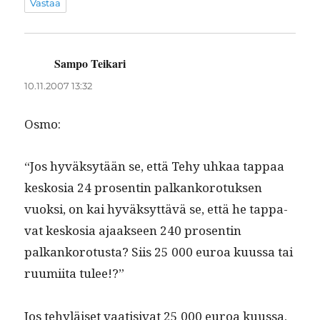
Vastaa
Sampo Teikari
sanoo:
10.11.2007 13:32
Osmo:
“Jos hyväksytään se, että Tehy uhkaa tap­paa
keskosia 24 pros­entin palkanko­ro­tuk­sen
vuok­si, on kai hyväksyt­tävä se, että he tap­pa­
vat keskosia ajaak­seen 240 pros­entin
palkanko­ro­tus­ta? Siis 25 000 euroa kuus­sa tai
ruumi­ita tulee!?”
Jos tehyläiset vaati­si­vat 25 000 euroa kuus­sa,