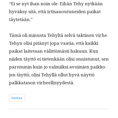
“Ei se nyt ihan noin ole. Eihän Tehy nytkään
hyväksy sitä, että irti­sanoutunei­den paikat
täytetään.”
Tämä oli minus­ta Tehyltä selvä tak­ti­nen virhe.
Tehyn olisi pitänyt jopa vaa­tia, että kaik­ki
paikat laite­taan välit­tömästi haku­un. Kun
niiden täyt­tö ei tietenkään olisi onnis­tunut, sen
parem­min kuin jo valmi­ik­si avoimien paikko­
jen täyt­tö, olisi Tehyl­lä ollut hyvä näyt­tö
palkkata­son virheellisyydestä.
Vastaa