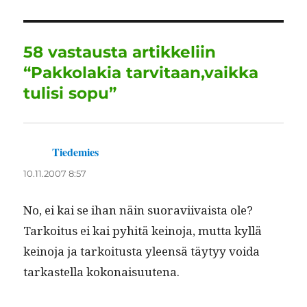
b
r
d
A
r
o
I
p
a
58 vastausta artikkeliin
o
n
p
m
“Pakkolakia tarvitaan,vaikka
k
tulisi sopu”
Tiedemies
sanoo:
10.11.2007 8:57
No, ei kai se ihan näin suo­ravi­ivaista ole?
Tarkoi­tus ei kai pyhitä keino­ja, mut­ta kyl­lä
keino­ja ja tarkoi­tus­ta yleen­sä täy­tyy voi­da
tarkastel­la kokonaisuutena.