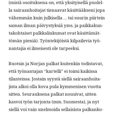
(mis­tä osoituk­se­na on, että yksi­tyisel­lä puolel­
la sairaan­hoita­jat tien­aa­vat käsit­tääk­seni jopa
vähem­män kuin julkisel­la … tai suurin piirtein
saman ilman päivystyk­siä yms. ja paikkakun­
tako­htaiset palkkaliuku­mat ovat käsit­tämät­
tömän pieniä). Työn­tek­i­jöistä kil­paile­via työ­
nan­ta­jia ei ilmeis­es­ti ole tarpeeksi.
Ruotsin ja Nor­jan palkat kuitenkin todis­ta­vat,
että työ­nan­ta­jan “kartel­li” ei toi­mi kaikissa
tilanteis­sa. Jostain syys­tä siel­lä sairaan­hoita­
jista alkoi olla kova pula kym­menisen vuot­ta
sit­ten. Seu­rauk­se­na palkat nousi­vat, sit­ten
kasvoi työn tar­jon­ta (mm. Suomes­ta), ja nyt
siel­lä voi vain unel­moi­da sel­l­ai­sista palkanko­