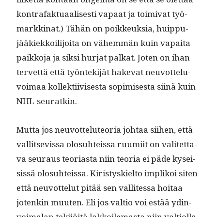
kon­trafak­tu­aalis­es­ti vapaat ja toimi­vat työ­
markki­nat.) Tähän on poikkeuk­sia, huip­pu­
jääkiekkoil­i­joi­ta on vähem­män kuin vapai­ta
paikko­ja ja sik­si hur­jat palkat. Joten on ihan
ter­vet­tä että työn­tek­i­jät hake­vat neu­vot­telu­
voimaa kollek­ti­ivis­es­ta sopimis­es­ta siinä kuin
NHL-seuratkin.
Mut­ta jos neu­vot­te­lu­teo­ria johtaa siihen, että
val­lit­se­vis­sa olo­suhteis­sa ruumi­it on valitet­ta­
va seu­raus teo­ri­as­ta niin teo­ria ei päde kysei­
sis­sä olo­suhteis­sa. Kiristyskiel­to imp­likoi siten
että neu­vot­te­lut pitää sen val­lites­sa hoitaa
jotenkin muuten. Eli jos val­tio voi estää ydin­
voimalan tek­i­jöitä lakkoile­mas­ta niin val­ti­ol­la