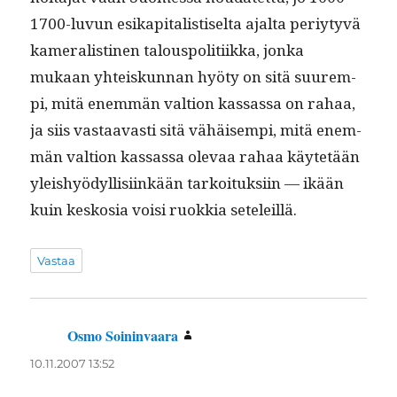
1700-luvun esikap­i­tal­is­tiselta ajal­ta periy­tyvä
kam­er­al­isti­nen talous­poli­ti­ik­ka, jon­ka
mukaan yhteiskun­nan hyö­ty on sitä suurem­
pi, mitä enem­män val­tion kas­sas­sa on rahaa,
ja siis vas­taavasti sitä vähäisem­pi, mitä enem­
män val­tion kas­sas­sa ole­vaa rahaa käytetään
yleishyödyl­lisi­inkään tarkoituk­si­in — ikään
kuin keskosia voisi ruokkia seteleillä.
Vastaa
Osmo Soininvaara
sanoo:
10.11.2007 13:52