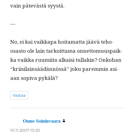
vain pätevästä syystä.
—
No, ei kai vaikka­pa hoita­mat­ta jäävä teho-
osas­to ole lain tarkoit­ta­ma onnet­to­muu­s­paik­
ka vaik­ka ruumi­ita alka­isi tul­lakin? Onko­han
“kri­isi­lain­säädän­nössä” joku parem­min asi­
aan sopi­va pykälä?
Vastaa
Osmo Soininvaara
sanoo:
10.11.2007 10:20