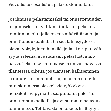
Velvol­lisu­us osal­lis­tua pelastustoimintaan
Jos ihmisen pelas­tamisek­si tai onnet­to­muu­den
tor­ju­misek­si on vält­tämätön­tä, on pelas­tus­
toimin­nan johta­jal­la oikeus määrätä palo- ja
onnet­to­muu­s­paikalla tai sen läheisyy­dessä
ole­va työkykyi­nen henkilö, jol­la ei ole pätevää
syytä esteenä, avus­ta­maan pelas­tus­toimin­
nas­sa. Pelas­tusvi­ra­nomaisel­la on vas­taavas­sa
tilanteessa oikeus, jos tilanteen hal­lit­sem­i­nen
ei muuten ole mah­dol­lista, määrätä onnet­to­
muuskun­nas­sa oleskele­via työkyky­isiä
henkilöitä viipymät­tä saa­pumaan palo- tai
onnet­to­muu­s­paikalle ja avus­ta­maan pelas­tus­
toimin­nas­sa. Tehtävästä on oikeus kieltäy­tyä