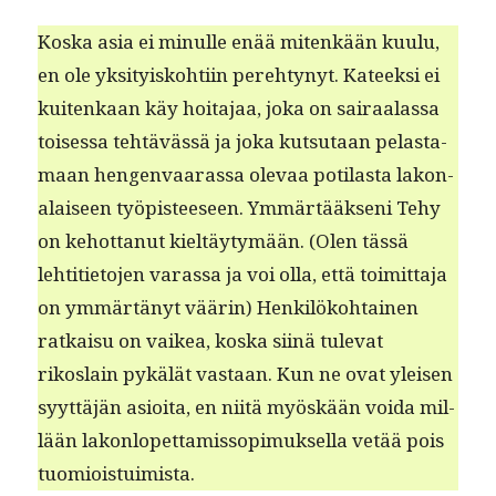
Kos­ka asia ei min­ulle enää mitenkään kuu­lu,
en ole yksi­tyisko­hti­in pere­htynyt. Kateek­si ei
kuitenkaan käy hoita­jaa, joka on sairaalas­sa
toises­sa tehtävässä ja joka kut­su­taan pelas­ta­
maan hen­gen­vaaras­sa ole­vaa poti­las­ta lakon­
alaiseen työpis­teeseen. Ymmärtääk­seni Tehy
on kehot­tanut kieltäy­tymään. (Olen tässä
lehti­ti­eto­jen varas­sa ja voi olla, että toimit­ta­ja
on ymmärtänyt väärin) Henkilöko­htainen
ratkaisu on vaikea, kos­ka siinä tule­vat
rikoslain pykälät vas­taan. Kun ne ovat yleisen
syyt­täjän asioi­ta, en niitä myöskään voi­da mil­
lään lakon­lopet­tamis­sopimuk­sel­la vetää pois
tuomioistuimista.