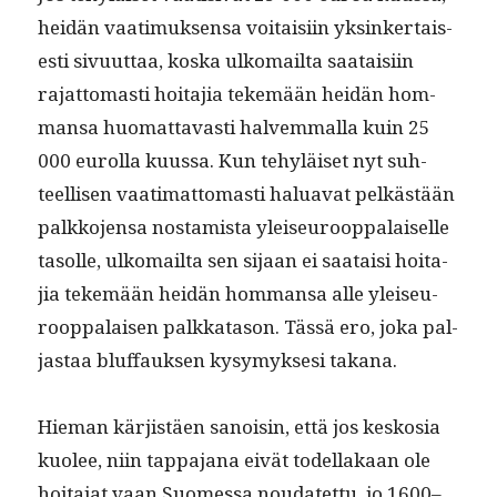
hei­dän vaa­timuk­sen­sa voitaisi­in yksinker­tais­
es­ti sivu­ut­taa, kos­ka ulko­mail­ta saataisi­in
rajat­tomasti hoita­jia tekemään hei­dän hom­
mansa huo­mat­tavasti halvem­mal­la kuin 25
000 eurol­la kuus­sa. Kun tehyläiset nyt suh­
teel­lisen vaa­ti­mat­tomasti halu­a­vat pelkästään
palkko­jen­sa nos­tamista yleiseu­roop­palaiselle
tasolle, ulko­mail­ta sen sijaan ei saataisi hoita­
jia tekemään hei­dän hom­mansa alle yleiseu­
roop­palaisen palkkata­son. Tässä ero, joka pal­
jas­taa bluffauk­sen kysymyk­sesi takana.
Hie­man kär­jistäen sanois­in, että jos keskosia
kuolee, niin tap­pa­jana eivät todel­lakaan ole
hoita­jat vaan Suomes­sa nou­datet­tu, jo 1600–