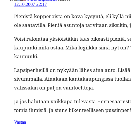
12.10.2007 22:17
Pienistä kop­per­oista on kova kysyn­tä, eli kyl­lä 
ole saatavil­la. Pieniä asun­to­ja tarvi­taan sik­sik
Voisi rak­en­taa yksiöistäkin taas oikeasti pieniä, se
kaupun­ki niitä ostaa. Mikä logi­ik­ka siinä nyt on? V
kaupunki.
Lap­siper­heil­lä on nykyään läh­es aina auto. Lisää 
sivum­mal­la. Ainakaan kan­takaupungis­sa tuol­laisia p
välis­säkin on paljon vaihtoehtoja.
Ja jos halu­taan vaikka­pa tulev­as­ta Her­ne­saares
to­mia ihmisiä. Ja sinne liiken­teel­liseen puss­in­
Vastaa