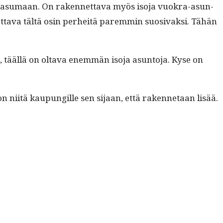
hin asumaan.
On raken­net­ta­va myös iso­ja vuokra-asun­
ta­va tältä osin per­heitä parem­min suo­si­vak­si. Tähän
 tääl­lä on olta­va enem­män iso­ja asun­to­ja. Kyse on
oon niitä kaupungille sen sijaan, että raken­netaan lisää.