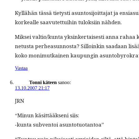
Kyl­lähän tässä tietysti asun­tosi­joit­ta­jat ja ensi
korkealle saavutet­tui­hin tulok­si­in nähden.
Mik­sei valtio/kunta yksinker­tais­es­ti anna rahaa k
netus­ta per­hea­sun­nos­ta? Sil­loinkin saadaan lisää 
koko mon­imutkainen kaupun­gin asuntobyrokrat
Vastaa
Tonni käteen
sanoo:
13.10.2007 21:17
JRN
“Min­un käsit­tääk­seni siis:
‑kun­ta sub­ven­toi asuntotuotantoa”