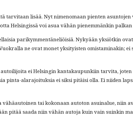
niitä tarvi­taan lisää. Nyt nimeno­maan pien­ten asun­to­je
in, jot­ta Helsingis­sä voi asua vähän pienem­mänkin palkan
l­l­aisia parikym­men­täneliöisiä. Nykyään yksiötkin ovat jo 
uokral­la ne ovat mon­et yksi­ty­is­ten omis­t­a­mi­nakin; e
autoil­i­joi­ta ei Helsin­gin kan­takaupunki­in tarvi­ta, jo
in­ta-alara­joituk­sia ei sik­si pitäisi olla. Ei niiden lap­s
­ta vähäau­toinen tai kokon­aan auto­ton asuinalue, niin a
perään pitää saa­da niin vähän auto­ja kuin vain suinkin ma