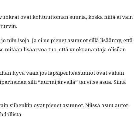
n vuokrat ovat kohtu­ut­toman suuria, kos­ka niitä ei vain
 turvin.
niin iso­ja. Ja ei ne pienet asun­not sil­lä lisään­ny, että
i se mitään lisäar­voa tuo, että vuokranan­ta­ja olisikin
ten ihan hyvä vaan jos lap­siper­hea­sun­not ovat vähän
iper­hei­den silti “nur­mi­järvel­lä” tarvitse asua. Siinä
vain siihenkin ovat pienet asun­not. Niis­sä asuu autot­
hdollista.