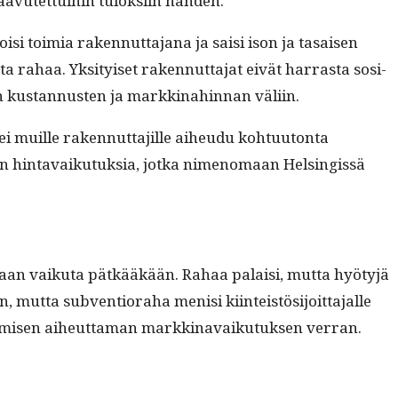
aavutet­tui­hin tulok­si­in nähden.”
oisi toimia raken­nut­ta­jana ja saisi ison ja tasaisen
rahaa. Yksi­tyiset raken­nut­ta­jat eivät har­ras­ta sosi­
an kus­tan­nusten ja markki­nahin­nan väliin.
ei muille raken­nut­ta­jille aiheudu kohtu­u­ton­ta
den hin­tavaiku­tuk­sia, jot­ka nimeno­maan Helsingis­sä
­taan vaiku­ta pätkääkään. Rahaa palaisi, mut­ta hyö­tyjä
­ta sub­ven­tio­ra­ha menisi kiin­teistösi­joit­ta­jalle
­tymisen aiheut­ta­man markki­navaiku­tuk­sen verran.