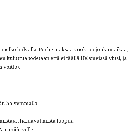
aa melko hal­val­la. Per­he mak­saa vuokraa jonkun aikaa,
ulut­tua tode­taan että ei tääl­lä Helsingis­sä viit­si, ja
n voitto).
vähän halvemmalla
omis­ta­jat halu­a­vat niistä luopua
a Nurmijärvelle