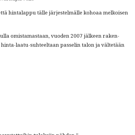
, että hin­ta­lap­pu tälle jär­jestelmälle kohoaa melkoisen
udul­la omis­ta­mas­taan, vuo­den 2007 jäl­keen raken­
ta hin­ta-laatu-suh­teeltaan pas­selin talon ja väl­tetään