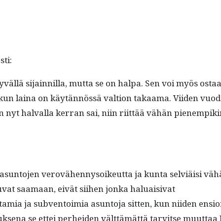
ti:
väl­lä sijain­nil­la, mut­ta se on hal­pa. Sen voi myös ost
un laina on käytän­nössä val­tion takaa­ma. Viiden vuo­den k
 nyt hal­val­la ker­ran sai, niin riit­tää vähän pienem­piki
ä asun­to­jen verovähen­nysoikeut­ta ja kun­ta selviäisi 
tuvat saa­maan, eivät siihen jon­ka haluaisivat
ut­tamia ja sub­ven­toimia asun­to­ja sit­ten, kun niiden ensi
uk­se­na se ettei per­hei­den vält­tämät­tä tarvitse muut­ta