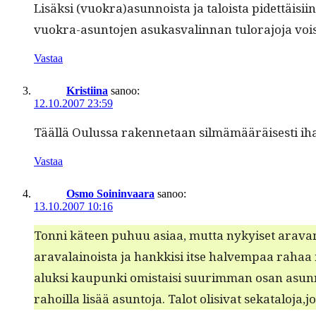
Lisäk­si (vuokra)asunnoista ja taloista pidet­täisi­i
vuokra-asun­to­jen asukas­valin­nan tulo­rajo­ja vois
Vastaa
Kristiina
sanoo:
12.10.2007 23:59
Tääl­lä Oulus­sa raken­netaan silmämääräis­es­ti ihan
Vastaa
Osmo Soininvaara
sanoo:
13.10.2007 10:16
Ton­ni käteen puhuu asi­aa, mut­ta nykyiset aravamää
aravalain­oista ja han­kkisi itse halvem­paa rahaa ma
aluk­si kaupun­ki omis­taisi suurim­man osan asun­n
rahoil­la lisää asun­to­ja. Talot oli­si­vat sekatalo