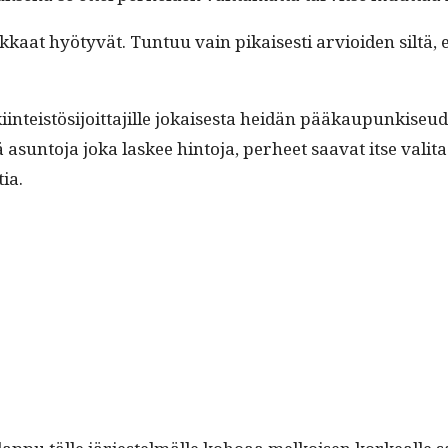
­a­sukkaat hyö­tyvät. Tun­tuu vain pikaises­ti arvioiden siltä
iin­teistösi­joit­ta­jille jokaises­ta hei­dän pääkaupunkise
asun­to­ja joka las­kee hin­to­ja, per­heet saa­vat itse vali­
ia.