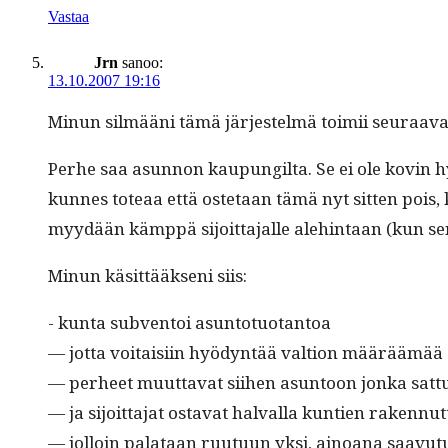
Vastaa
Jrn
sanoo:
13.10.2007 19:16
Min­un silmääni tämä jär­jestelmä toimii seuraavas
Per­he saa asun­non kaupungilta. Se ei ole kovin hy
kunnes toteaa että oste­taan tämä nyt sit­ten pois, k
myy­dään kämp­pä sijoit­ta­jalle ale­hin­taan (kun sen
Min­un käsit­tääk­seni siis:
- kun­ta sub­ven­toi asuntotuotantoa
— jot­ta voitaisi­in hyö­dyn­tää val­tion määräämä
— per­heet muut­ta­vat siihen asun­toon jon­ka sat­
— ja sijoit­ta­jat osta­vat hal­val­la kun­tien raken­n
— jol­loin palataan ruu­tu­un yksi, ain­oana saavu­t