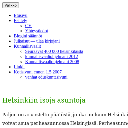
Siirry
Valikko
sisältöön
Etusivu
Esittely
CV
Yhteystiedot
Blogini säännöt
Julkaisut — tilaa kirjojani
Kunnallisvaalit
Seuraavat 400 000 helsinkiläistä
kunnallisvaaliohjelmani 2012
Kunnallisvaaliohjelmani 2008
Linkit
Kotisivuni ennen 1.5.2007
vanhat eduskuntasivuni
Helsinkiin isoja asuntoja
Paljon on arvostel­tu päätöstä, jon­ka mukaan Helsinki­in
voivat asua per­hea­sun­nos­sa Helsingis­sä. Per­hea­sun­no