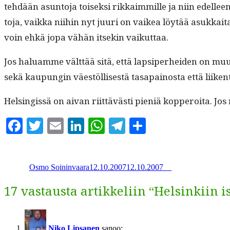
tehdään asun­to­ja toisek­si rikkaim­mille ja niin edelle
to­ja, vaik­ka niihin nyt juuri on vaikea löytää asukkai­
voin ehkä jopa vähän itsekin vaikuttaa.
Jos halu­amme vält­tää sitä, että lap­siper­hei­den on muu
sekä kaupun­gin väestöl­lis­es­tä tas­apain­os­ta että liike
Helsingis­sä on aivan riit­tävästi pieniä kop­per­oi­ta. 
Facebook
Twitter
Email
LinkedIn
WhatsApp
Telegram
Share
Kirjoittaja
Julkaistu
Kategoriat
Avainsanat
Osmo Soininvaara
12.10.2007
12.10.2007
_
_
17 vastausta artikkeliin “Helsinkiin i
Niko Lipsanen
sanoo: