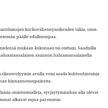
un­to­lain­o­jen korkovähen­nysoikeu­den takia, omis­
pidem­män päälle edullisempaa.
mie­len­sä mukaan kokon­aan tai osit­tain. Saaduil­la
t halu­a­mansalaisen asun­non halu­a­mansalaisel­la
aan tilausvolyymin avul­la voisi saa­da kohtu­uhin­taisia
kan­nan hinnannousupaineita.
laisia omis­tus­mall­e­ja, syr­jäy­tymisuhan alla ole­vat
 hom­mat alka­vat sujua paremmin.