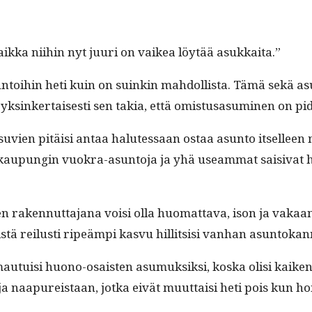
vaik­ka niihin nyt juuri on vaikea löytää asukkaita.”
n­toi­hin heti kuin on suinkin mah­dol­lista. Tämä sekä as
inker­tais­es­ti sen takia, että omis­tusasum­i­nen on 
asu­vien pitäisi antaa halutes­saan ostaa asun­to itselleen 
sia kaupun­gin vuokra-asun­to­ja ja yhä use­am­mat saisi­va
to­jen raken­nut­ta­jana voisi olla huo­mat­ta­va, ison ja vak
ky­istä reilusti ripeämpi kasvu hillit­sisi van­han asun­to
mau­tu­isi huono-osais­ten asumuk­sik­si, kos­ka olisi kaiken­
a naa­pureis­taan, jot­ka eivät muut­taisi heti pois kun