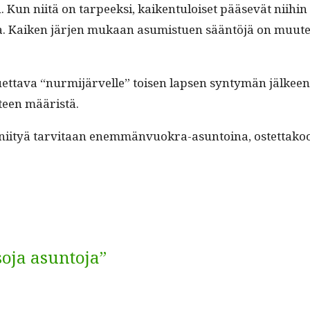
en. Kun niitä on tarpeek­si, kaiken­tu­loiset pää­sevät nii
ta. Kaiken jär­jen mukaan asum­istuen sään­töjä on muutet­
et­ta­va “nur­mi­järvelle” toisen lapsen syn­tymän jäl­keen,
n­teen määristä.
Jos niityä tarvi­taan enem­män­vuokra-asun­toina, ostet­tak
soja asuntoja”