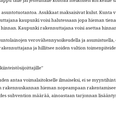
a­lap­pu tälle jär­jestelmälle kohoaa melkoisen korkealle s
da asun­to­tuotan­toa. Asukkaat mak­saisi­vat kulut. Kun­ta v
ta­jana kaupun­ki voisi halutes­saan jopa hie­man tien­ata 
n hin­nan. Kaupun­ki raken­nut­ta­jana voisi aset­taa hin­n
n­to­lain­o­jen verovähen­nysoikeudel­la ja asum­istuel­la, 
aken­nut­ta­jana ja hillit­see noiden val­tion toimen­pitei­
iinteistösijoittajille”
en antaa voimalaitok­selle ilmaisek­si, ei se myyn­ti­hin
un raken­nuskan­nan hie­man nopeam­paan rak­en­tamiseen, mut
i edes sub­ven­tion määrää, ain­oas­taan tar­jon­nan lisään