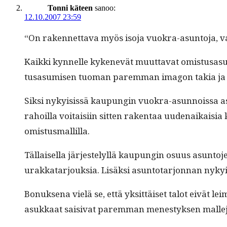
Tonni käteen
sanoo:
12.10.2007 23:59
“On raken­net­ta­va myös iso­ja vuokra-asun­to­ja, 
Kaik­ki kyn­nelle kykenevät muut­ta­vat omis­tusasu
tusasumisen tuo­man parem­man imagon takia ja yks
Sik­si nyky­i­sis­sä kaupun­gin vuokra-asun­nois­sa 
rahoil­la voitaisi­in sit­ten rak­en­taa uude­naikai
omistusmallilla.
Täl­laisel­la jär­jeste­lyl­lä kaupun­gin osu­us asun­
urakkatar­jouk­sia. Lisäk­si asun­to­tar­jon­nan ny
Bonuk­se­na vielä se, että yksit­täiset talot eivät lei
asukkaat saisi­vat parem­man men­estyk­sen malle­j