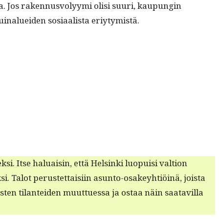
mia. Jos raken­nusvolyy­mi olisi suuri, kaupun­gin
uinaluei­den sosi­aal­ista eriytymistä.
. Itse halu­aisin, että Helsin­ki luopuisi val­tion
. Talot perustet­taisi­in asun­to-osakey­htiöinä, joista
ten tilantei­den muuttues­sa ja ostaa näin saatavil­la