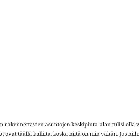
 raken­net­tavien asun­to­jen keskip­in­ta-alan tulisi olla 
t ovat tääl­lä kalli­ita, kos­ka niitä on niin vähän. Jos nii