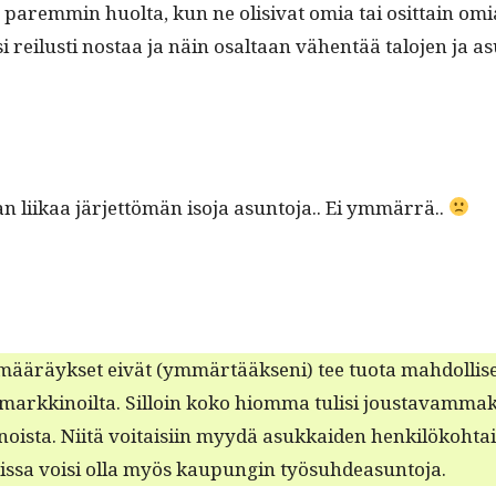
n parem­min huol­ta, kun ne oli­si­vat omia tai osit­tain o
i reilusti nos­taa ja näin osaltaan vähen­tää talo­jen ja as
 liikaa jär­jet­tömän iso­ja asun­to­ja.. Ei ymmärrä..
räyk­set eivät (ymmärtääk­seni) tee tuo­ta mah­dol­lisek­si
rkki­noil­ta. Sil­loin koko hiom­ma tulisi jous­tavam­mak­si
oista. Niitä voitaisi­in myy­dä asukkaiden henkilöko­htais­
ja,joissa voisi olla myös kaupun­gin työsuhdeasuntoja.