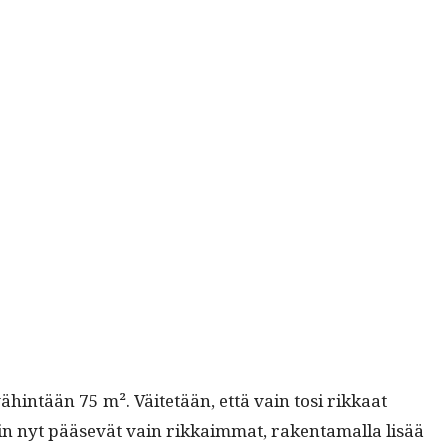
vähin­tään 75 m². Väitetään, että vain tosi rikkaat
hin nyt pää­sevät vain rikkaim­mat, rak­en­ta­mal­la lisää