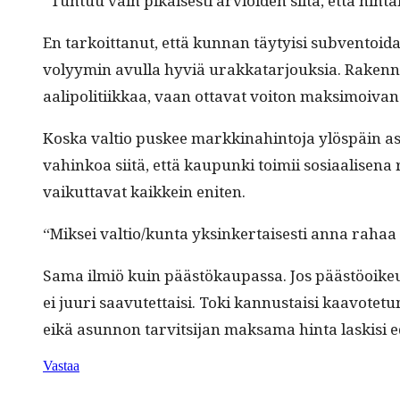
“Tun­tuu vain pikaises­ti arvioiden siltä, että hin­t
En tarkoit­tanut, että kun­nan täy­ty­isi sub­ven­toi­
volyymin avul­la hyviä urakkatar­jouk­sia. Raken­nut­
aalipoli­ti­ikkaa, vaan otta­vat voiton mak­si­moiva
Kos­ka val­tio pus­kee markki­nahin­to­ja ylöspäin asu
vahinkoa siitä, että kaupun­ki toimii sosi­aalise­na r
vaikut­ta­vat kaikkein eniten.
“Mik­sei valtio/kunta yksinker­tais­es­ti anna rahaa k
Sama ilmiö kuin päästökau­pas­sa. Jos päästöoikeu­d
ei juuri saavutet­taisi. Toki kan­nus­taisi kaavote­t
eikä asun­non tarvit­si­jan mak­sama hin­ta lask­is
Vastaa