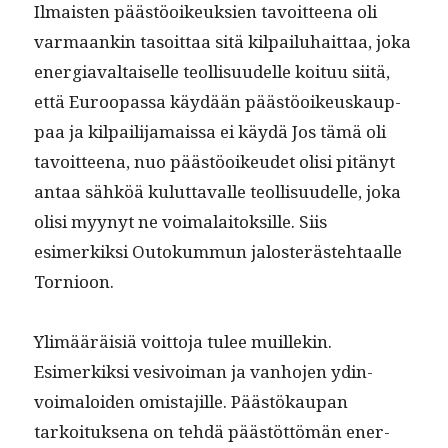
Ilmais­ten päästöoikeuk­sien tavoit­teena oli
var­maankin tasoit­taa sitä kil­pailuhait­taa, joka
ener­giaval­taiselle teol­lisu­udelle koituu siitä,
että Euroopas­sa käy­dään päästöoikeuskaup­
paa ja kil­pail­i­ja­mais­sa ei käy­dä Jos tämä oli
tavoit­teena, nuo päästöoikeudet olisi pitänyt
antaa sähköä kulut­tavalle teol­lisu­udelle, joka
olisi myynyt ne voimalaitok­sille. Siis
esimerkik­si Out­okum­mun jalosteräste­htaalle
Tornioon.
Ylimääräisiä voit­to­ja tulee muillekin.
Esimerkik­si vesivoiman ja van­ho­jen ydin­
voimaloiden omis­ta­jille. Päästökau­pan
tarkoituk­se­na on tehdä päästöt­tömän ener­