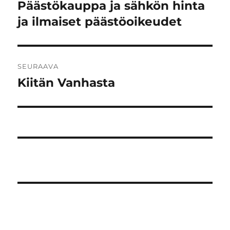
selaus
Päästökauppa ja sähkön hinta
Edellinen
artikkeli:
ja ilmaiset päästöoikeudet
SEURAAVA
Kiitän Vanhasta
Seuraava
artikkeli: