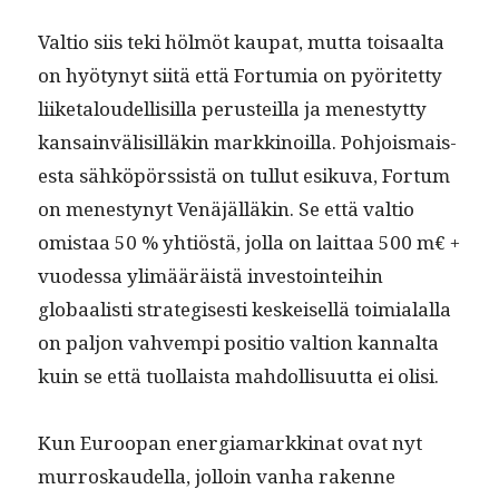
Val­tio siis teki hölmöt kau­pat, mut­ta toisaal­ta
on hyö­tynyt siitä että For­tu­mia on pyöritet­ty
liike­taloudel­lisil­la perusteil­la ja men­estyt­ty
kan­sain­välisil­läkin markki­noil­la. Pohjo­is­mais­
es­ta sähköpörssistä on tul­lut esiku­va, For­tum
on men­estynyt Venäjäl­läkin. Se että val­tio
omis­taa 50 % yhtiöstä, jol­la on lait­taa 500 m€ +
vuodessa ylimääräistä investoin­tei­hin
globaal­isti strate­gis­es­ti keskeisel­lä toimi­alal­la
on paljon vahvem­pi posi­tio val­tion kannal­ta
kuin se että tuol­laista mah­dol­lisu­ut­ta ei olisi.
Kun Euroopan ener­gia­markki­nat ovat nyt
mur­roskaudel­la, jol­loin van­ha rakenne