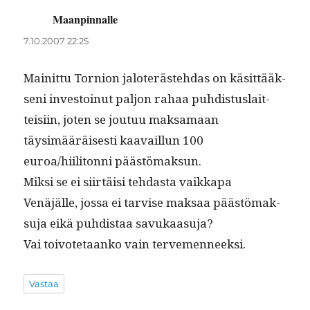
Maanpinnalle
sanoo:
7.10.2007 22:25
Mainit­tu Tornion jaloteräste­hdas on käsit­tääk­
seni investoin­ut paljon rahaa puhdis­tus­lait­
teisi­in, joten se joutuu mak­samaan
täysimääräis­es­ti kaavail­lun 100
euroa/hiilitonni päästömaksun.
Mik­si se ei siirtäisi tehdas­ta vaikka­pa
Venäjälle, jos­sa ei tarvise mak­saa päästö­mak­
su­ja eikä puhdis­taa savukaasuja?
Vai toiv­ote­taanko vain tervemenneeksi.
Vastaa