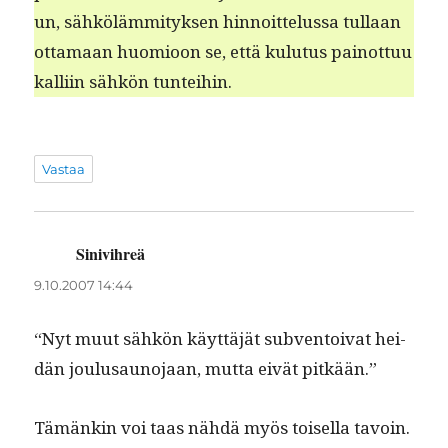
un, sähköläm­mi­tyk­sen hin­noit­telus­sa tul­laan
otta­maan huomioon se, että kulu­tus pain­ot­tuu
kalli­in sähkön tunteihin.
Vastaa
Sinivihreä
sanoo:
9.10.2007 14:44
“Nyt muut sähkön käyt­täjät sub­ven­toi­vat hei­
dän joulusauno­jaan, mut­ta eivät pitkään.”
Tämänkin voi taas nähdä myös toisel­la tavoin.