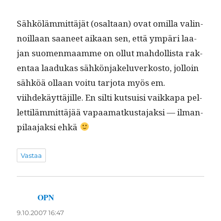
Sähköläm­mit­täjät (osaltaan) ovat omil­la valin­
noil­laan saa­neet aikaan sen, että ympäri laa­
jan suomen­maamme on ollut mah­dol­lista rak­
en­taa laadukas sähkön­jakelu­verkos­to, jol­loin
sähköä ollaan voitu tar­jo­ta myös em.
viihdekäyt­täjille. En silti kut­su­isi vaikka­pa pel­
let­tiläm­mit­täjää vapaa­matkus­ta­jak­si — ilman­
pilaa­jak­si ehkä
Vastaa
OPN
sanoo:
9.10.2007 16:47