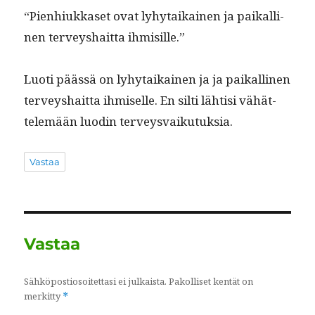
“Pien­hiukkaset ovat lyhy­taikainen ja paikalli­
nen ter­veyshait­ta ihmisille.”
Luoti päässä on lyhy­taikainen ja ja paikalli­nen
ter­veyshait­ta ihmiselle. En silti lähtisi vähät­
telemään luodin terveysvaikutuksia.
Vastaa
Vastaa
Sähköpostiosoitettasi ei julkaista.
Pakolliset kentät on
merkitty
*