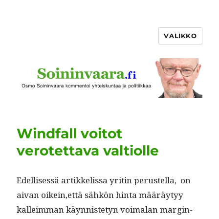
VALIKKO
Windfall voitot
verotettava valtiolle
Edel­lisessä artikke­lis­sa yritin perustel­la, on
aivan oikein,että sähkön hin­ta määräy­tyy
kalleim­man käyn­nis­te­tyn voimalan mar­gin­