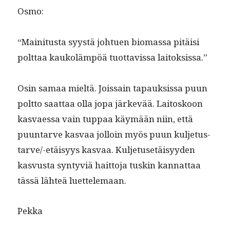
Osmo:
“Maini­tus­ta syys­tä johtuen bio­mas­sa pitäisi
polt­taa kaukoläm­pöä tuot­tavis­sa laitoksissa.”
Osin samaa mieltä. Jois­sain tapauk­sis­sa puun
polt­to saat­taa olla jopa järkevää. Laitoskoon
kas­vaes­sa vain tup­paa käymään niin, että
puun­tarve kas­vaa jol­loin myös puun kul­je­tus­
tarve/-etäisyys kas­vaa. Kul­je­tusetäisyy­den
kasvus­ta syn­tyviä hait­to­ja tuskin kan­nat­taa
tässä lähteä luettelemaan.
Pekka