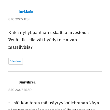
turkkalo
sanoo:
8.10.2007 8:31
Kuka nyt ylipäätään uskaltaa investoi­da
Venäjälle, elleivät hyödyt ole aivan
massiivisia?
Vastaa
Sinivihreä
sanoo:
8.10.2007 15:50
“…sähkön hin­ta määräy­tyy kalleim­man käyn­