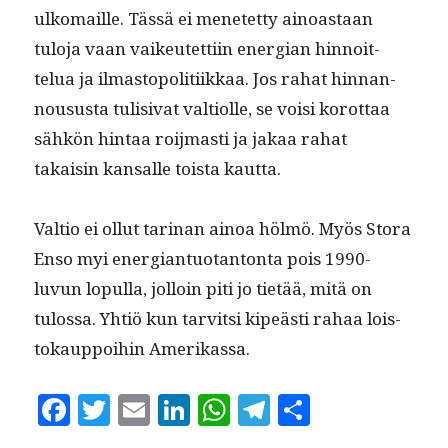
ulko­maille. Tässä ei menetet­ty ain­oas­taan
tulo­ja vaan vaikeutet­ti­in ener­gian hin­noit­
telua ja ilmastopoli­ti­ikkaa. Jos rahat hin­nan­
nousus­ta tuli­si­vat val­ti­olle, se voisi korot­taa
sähkön hin­taa roi­j­masti ja jakaa rahat
takaisin kansalle toista kautta.
Val­tio ei ollut tari­nan ain­oa hölmö. Myös Sto­ra
Enso myi ener­giantuotan­ton­ta pois 1990-
luvun lop­ul­la, jol­loin piti jo tietää, mitä on
tulos­sa. Yhtiö kun tarvit­si kipeästi rahaa lois­
tokaup­poi­hin Amerikassa.
F
T
E
Li
W
T
S
a
w
m
n
h
el
h