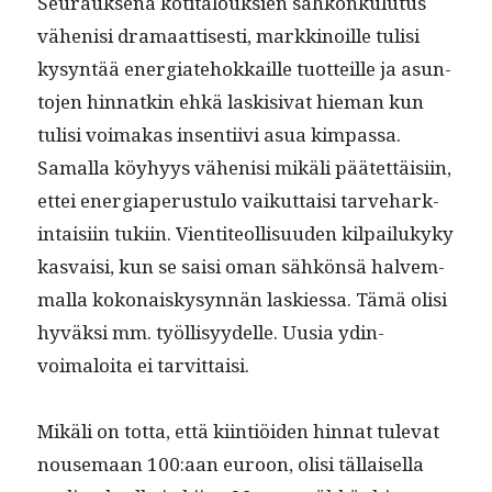
Seu­rauk­se­na koti­talouk­sien sähkönku­lu­tus
vähenisi dra­maat­tis­es­ti, markki­noille tulisi
kysyn­tää ener­giate­hokkaille tuot­teille ja asun­
to­jen hin­natkin ehkä lask­i­si­vat hie­man kun
tulisi voimakas insen­ti­ivi asua kim­pas­sa.
Samal­la köy­hyys vähenisi mikäli päätet­täisi­in,
ettei ener­gia­pe­rus­tu­lo vaikut­taisi tarve­hark­
in­taisi­in tuki­in. Vien­ti­te­ol­lisu­u­den kil­pailukyky
kas­vaisi, kun se saisi oman sähkön­sä halvem­
mal­la kokon­aiskysyn­nän lask­ies­sa. Tämä olisi
hyväk­si mm. työl­lisyy­delle. Uusia ydin­
voimaloi­ta ei tarvittaisi.
Mikäli on tot­ta, että kiin­tiöi­den hin­nat tule­vat
nouse­maan 100:aan euroon, olisi täl­laisel­la