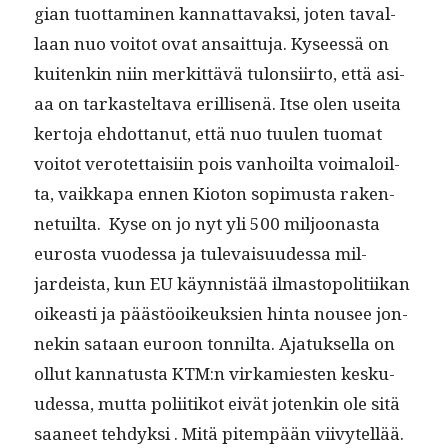
gian tuot­ta­mi­nen kan­nat­tavak­si, joten taval­
laan nuo voitot ovat ansait­tu­ja. Kyseessä on
kuitenkin niin merkit­tävä tulon­si­ir­to, että asi­
aa on tarkastelta­va eril­lisenä. Itse olen usei­ta
ker­to­ja ehdot­tanut, että nuo tuulen tuo­mat
voitot verotet­taisi­in pois van­hoil­ta voimaloil­
ta, vaikka­pa ennen Kioton sopimus­ta raken­
ne­tu­il­ta. Kyse on jo nyt yli 500 miljoonas­ta
eurosta vuodessa ja tule­vaisu­udessa mil­
jardeista, kun EU käyn­nistää ilmastopoli­ti­ikan
oikeasti ja päästöoikeuk­sien hin­ta nousee jon­
nekin sataan euroon ton­nil­ta. Ajatuk­sel­la on
ollut kan­na­tus­ta KTM:n virkami­esten kesku­
udessa, mut­ta poli­itikot eivät jotenkin ole sitä
saa­neet tehdyk­si . Mitä pitem­pään viivytel­lää.