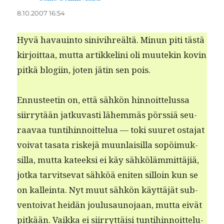
8.10.2007 16:54
Hyvä havauin­to sinivihreältä. Min­un piti tästä
kir­joit­taa, mut­ta artikke­li­ni oli muutekin kovin
pitkä blogi­in, joten jätin sen pois.
Ennus­teetin on, että sähkön hin­noit­telus­sa
siir­ry­tään jatku­vasti lähem­mäs pörssiä seu­
raavaa tun­ti­hin­noit­telua — toki suuret osta­jat
voivat tasa­ta riske­jä muun­laisil­la sopöimuk­
sil­la, mut­ta kateek­si ei käy sähköläm­mit­täjiä,
jot­ka tarvit­se­vat sähköä eniten sil­loin kun se
on kallein­ta. Nyt muut sähkön käyt­täjät sub­
ven­toi­vat hei­dän joulusauno­jaan, mut­ta eivät
pitkään. Vaik­ka ei siir­ryt­täisi tun­ti­hin­noit­telu­