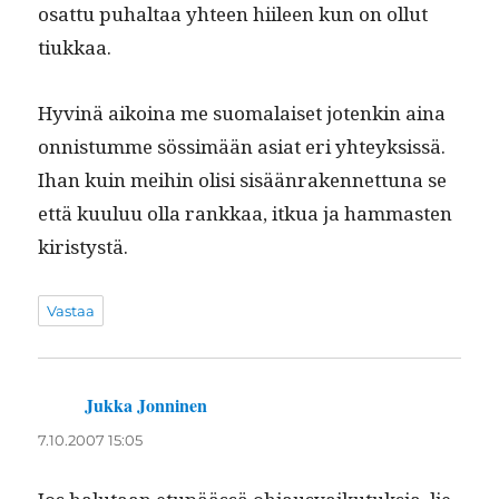
osat­tu puhal­taa yhteen hiileen kun on ollut
tiukkaa.
Hyv­inä aikoina me suo­ma­laiset jotenkin aina
onnis­tumme sös­simään asi­at eri yhteyk­sis­sä.
Ihan kuin mei­hin olisi sisään­raken­net­tuna se
että kuu­luu olla rankkaa, itkua ja ham­mas­ten
kiristystä.
Vastaa
Jukka Jonninen
sanoo:
7.10.2007 15:05