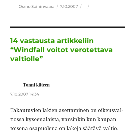
c
it
ai
k
at
e
a
Kirjoittaja
Julkaistu
Kategoriat
Avainsanat
Osmo Soininvaara
7.10.2007
_
_
e
te
l
e
s
g
re
b
r
d
A
r
o
I
p
a
14 vastausta artikkeliin
o
n
p
m
“Windfall voitot verotettava
k
valtiolle”
Tonni käteen
sanoo:
7.10.2007 14:34
Takau­tu­vien lakien aset­ta­mi­nen on oikeusval­
tios­sa kyseenalaista, varsinkin kun kau­pan
toise­na osa­puole­na on lake­ja säätävä valtio.