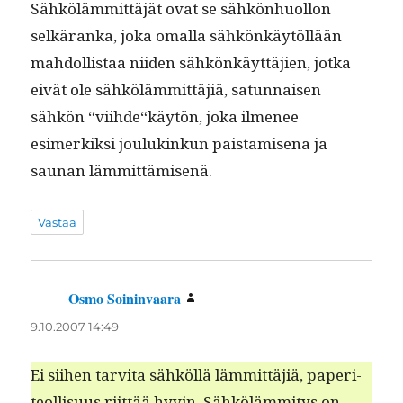
Sähköläm­mit­täjät ovat se sähkön­huol­lon
selkäran­ka, joka oma­l­la sähkönkäytöl­lään
mah­dol­lis­taa niiden sähkönkäyt­täjien, jot­ka
eivät ole sähköläm­mit­täjiä, sat­un­naisen
sähkön “viihde“käytön, joka ilme­nee
esimerkik­si joulukinkun pais­tamise­na ja
saunan lämmittämisenä.
Vastaa
Osmo Soininvaara
sanoo:
9.10.2007 14:49
Ei siihen tarvi­ta sähköl­lä läm­mit­täjiä, paperi­
te­ol­lisu­us riit­tää hyvin. Sähköläm­mi­tys on