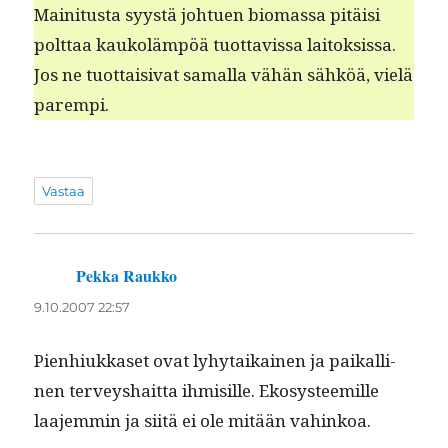
Maini­tus­ta syys­tä johtuen bio­mas­sa pitäisi
polt­taa kaukoläm­pöä tuot­tavis­sa laitok­sis­sa.
Jos ne tuot­taisi­vat samal­la vähän sähköä, vielä
parempi.
Vastaa
Pekka Raukko
sanoo:
9.10.2007 22:57
Pien­hiukkaset ovat lyhy­taikainen ja paikalli­
nen ter­veyshait­ta ihmisille. Ekosys­teemille
laa­jem­min ja siitä ei ole mitään vahinkoa.