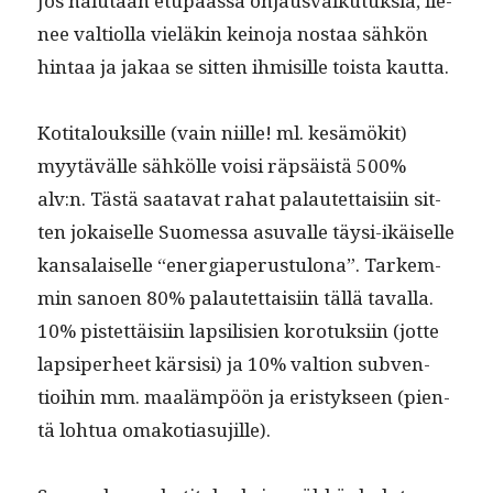
Jos halu­taan etupäässä ohjaus­vaiku­tuk­sia, lie­
nee val­ti­ol­la vieläkin keino­ja nos­taa sähkön
hin­taa ja jakaa se sit­ten ihmisille toista kautta.
Koti­talouk­sille (vain niille! ml. kesämök­it)
myytävälle sähkölle voisi räp­säistä 500%
alv:n. Tästä saata­vat rahat palautet­taisi­in sit­
ten jokaiselle Suomes­sa asu­valle täysi-ikäiselle
kansalaiselle “ener­gia­pe­rus­tu­lona”. Tarkem­
min sanoen 80% palautet­taisi­in täl­lä taval­la.
10% pis­tet­täisi­in lap­sil­isien koro­tuk­si­in (jotte
lap­siper­heet kär­sisi) ja 10% val­tion sub­ven­
tioi­hin mm. maaläm­pöön ja eristyk­seen (pien­
tä lohtua omakotiasujille).