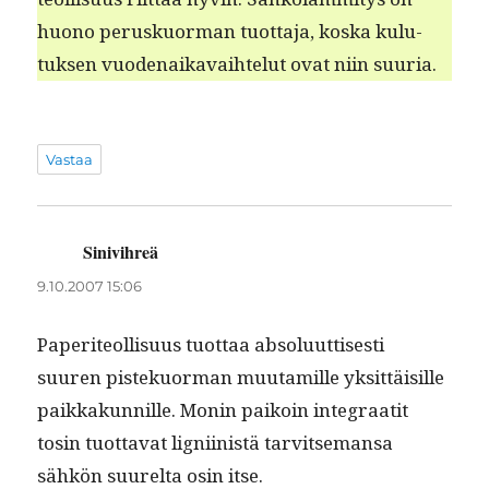
huono peruskuor­man tuot­ta­ja, kos­ka kulu­
tuk­sen vuo­de­naikavai­hte­lut ovat niin suuria.
Vastaa
Sinivihreä
sanoo:
9.10.2007 15:06
Paperi­te­ol­lisu­us tuot­taa absolu­ut­tis­es­ti
suuren pis­tekuor­man muu­tamille yksit­täisille
paikkakun­nille. Monin paikoin inte­graatit
tosin tuot­ta­vat lig­ni­in­istä tarvit­se­mansa
sähkön suurelta osin itse.