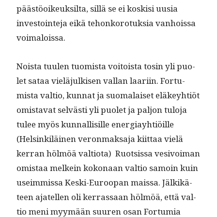
päästöoikeuk­sil­ta, sil­lä se ei koskisi uusia
investoin­te­ja eikä tehonko­ro­tuk­sia van­hois­sa
voimaloissa.
Noista tuulen tuomista voitoista tosin yli puo­
let sataa vieläjulkisen val­lan laari­in. For­tu­
mista val­tio, kun­nat ja suo­ma­laiset eläkey­htiöt
omis­ta­vat selvästi yli puo­let ja paljon tulo­ja
tulee myös kun­nal­lisille ener­giay­htiöille
(Helsinkiläi­nen veron­mak­sa­ja kiit­taa vielä
ker­ran hölmöä val­tio­ta) Ruot­sis­sa vesivoiman
omis­taa melkein kokon­aan val­tio samoin kuin
useim­mis­sa Kes­ki-Euroopan mais­sa. Jälkikä­
teen ajatellen oli ker­ras­saan hölmöä, että val­
tio meni myymään suuren osan For­tu­mia