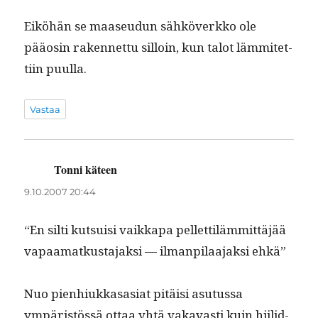
Eiköhän se maaseudun sähköverkko ole
pääosin raken­net­tu sil­loin, kun talot läm­mitet­
ti­in puulla.
Vastaa
Tonni käteen
sanoo:
9.10.2007 20:44
“En silti kut­su­isi vaikka­pa pel­let­tiläm­mit­täjää
vapaa­matkus­ta­jak­si — ilman­pilaa­jak­si ehkä”
Nuo pien­hiukkasasi­at pitäisi asu­tus­sa
ympäristössä ottaa yhtä vakavasti kuin hiilid­