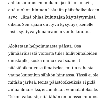
aa­likus­tan­nusten mukaan ja että on oikein,
että tuo­hon hin­taan lisätään päästöoikeuk­sien
arvo. Tämä ohjaa kulut­ta­jan käyt­täy­tymistä
oikein. Sen sijaan on hyvä kysymys, kenelle
tästä syn­tyvä ylimääräi­nen voit­to kuuluu.
Aloite­taan helpoim­mas­ta päästä. Osa
ylimääräis­es­tä voitos­ta tulee hiilivoimaloiden
omis­ta­jille, kos­ka nämä ovat saa­neet
päästöoikeuten­sa ilmaisek­si, mut­ta rahas­ta­
vat ne kuitenkin sähkön hin­nas­sa. Tässä ei ole
mitään järkeä. Noi­ta päästöoikeuk­sia ei pidä
antaa ilmaisek­si, ei ainakaan voimalaitok­sille.
Uskon vakaasti, että tähän on tulos­sa muutos.