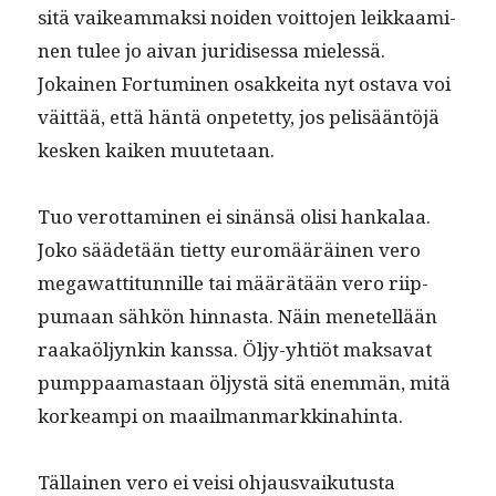
sitä vaikeam­mak­si noiden voit­to­jen leikkaami­
nen tulee jo aivan juridises­sa mielessä.
Jokainen For­tu­mi­nen osakkei­ta nyt osta­va voi
väit­tää, että hän­tä onpetet­ty, jos pelisään­töjä
kesken kaiken muutetaan.
Tuo verot­ta­mi­nen ei sinän­sä olisi han­kalaa.
Joko sääde­tään tiet­ty euromääräi­nen vero
megawat­ti­tun­nille tai määrätään vero riip­
pumaan sähkön hin­nas­ta. Näin menetel­lään
raakaöljynkin kanssa. Öljy-yhtiöt mak­sa­vat
pump­paa­mas­taan öljys­tä sitä enem­män, mitä
korkeampi on maailmanmarkkinahinta.
Täl­lainen vero ei veisi ohjaus­vaiku­tus­ta