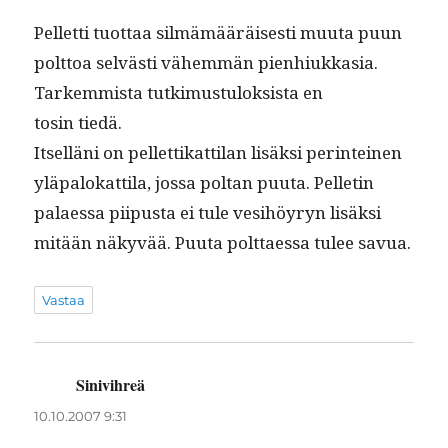
Pel­let­ti tuot­taa silmämääräis­es­ti muu­ta puun
polt­toa selvästi vähem­män pien­hiukka­sia.
Tarkem­mista tutkimus­tu­lok­sista en
tosin tiedä.
Itsel­läni on pel­let­tikat­ti­lan lisäk­si per­in­teinen
ylä­palokat­ti­la, jos­sa poltan puu­ta. Pel­letin
palaes­sa pii­pus­ta ei tule vesi­höyryn lisäk­si
mitään näkyvää. Puu­ta polt­taes­sa tulee savua.
Vastaa
Sinivihreä
sanoo:
10.10.2007 9:31