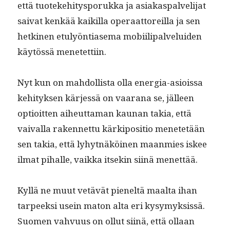
että tuoteke­hi­tys­poruk­ka ja asi­akas­palveli­jat
sai­vat kenkää kaikil­la oper­aat­tor­eil­la ja sen
het­ki­nen etu­lyön­ti­ase­ma mobi­ili­palvelu­iden
käytössä menetettiin.
Nyt kun on mah­dol­lista olla ener­gia-asiois­sa
kehi­tyk­sen kär­jessä on vaarana se, jälleen
optioit­ten aiheut­ta­man kau­nan takia, että
vaival­la raken­net­tu kärkipo­si­tio menetetään
sen takia, että lyhyt­näköi­nen maan­mies iskee
ilmat pihalle, vaik­ka itsekin siinä menettää.
Kyl­lä ne muut vetävät pieneltä maal­ta ihan
tarpeek­si usein maton alta eri kysymyk­sis­sä.
Suomen vahvu­us on ollut siinä, että ollaan