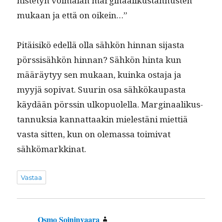
nis­te­tyn voimalan mar­gin­aa­likus­tan­nusten
mukaan ja että on oikein…”
Pitäisikö edel­lä olla sähkön hin­nan sijas­ta
pörssisähkön hin­nan? Sähkön hin­ta kun
määräy­tyy sen mukaan, kuin­ka osta­ja ja
myyjä sopi­vat. Suurin osa sähkökau­pas­ta
käy­dään pörssin ulkop­uolel­la. Mar­gin­aa­likus­
tan­nuk­sia kan­nat­taakin mielestäni miet­tiä
vas­ta sit­ten, kun on ole­mas­sa toimi­vat
sähkömarkkinat.
Vastaa
Osmo Soininvaara
sanoo: