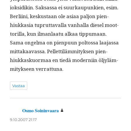
iok­sidikin. Sak­sas­sa ei suurkaupunkien, esim.
Berli­i­ni, keskus­taan ole asi­aa paljon pien­
hiukka­sia tuprut­taval­la van­hal­la diesel moot­
to­ril­la, kun ilman­laatu alkaa tip­pumaan.
Sama ongel­ma on pien­pu­un poltossa laa­jas­sa
mit­takaavas­sa. Pel­let­tiläm­mi­tyk­sen pien­
hiukkaskuor­maa en tiedä mod­erni­in öljyläm­
mi­tyk­seen verrattuna.
Vastaa
Osmo Soininvaara
sanoo:
9.10.2007 21:17