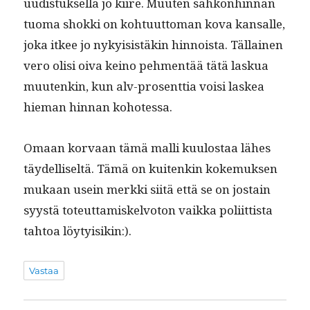
uud­is­tuk­sel­la jo kiire. Muuten sähkön­hin­nan
tuo­ma shok­ki on kohtu­ut­toman kova kansalle,
joka itkee jo nyky­i­sistäkin hin­noista. Täl­lainen
vero olisi oiva keino pehmen­tää tätä laskua
muutenkin, kun alv-pros­ent­tia voisi laskea
hie­man hin­nan kohotessa.
Omaan kor­vaan tämä malli kuu­lostaa läh­es
täy­del­liseltä. Tämä on kuitenkin koke­muk­sen
mukaan usein merk­ki siitä että se on jostain
syys­tä toteut­tamiskelvo­ton vaik­ka poli­it­tista
tah­toa löytyisikin:).
Vastaa