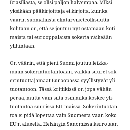
Brasil­ias­ta, se olisi paljon halvem­paa. Mik­si
yksikään pääkir­joit­ta­ja ei kir­joi­ta, kuin­ka
väärin suo­ma­laista elin­tarvike­te­ol­lisu­ut­ta
kohtaan on, että se joutuu nyt osta­maan koti­
maista tai euroop­palaista sok­e­ria räikeään
ylihintaan.
On väärin, että pieni Suo­mi joutuu leikka­
maan sok­er­in­tuotan­toaan, vaik­ka suuret sok­
er­in­tuot­ta­ja­maat Euroopas­sa syyl­listyvät yli­
tuotan­toon. Tässä kri­ti­ikissä on jopa vähän
perää, mut­ta vain siltä osin,mikä kos­kee yli­
tuotan­toa suuris­sa EU-mais­sa. Sok­er­in­tuotan­
toa ei pidä lopet­taa vain Suomes­ta vaan koko
EU:n alueelta. Helsin­gin Sanomis­sa ker­ro­taan