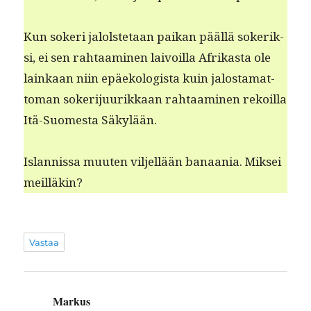
Kun sok­eri jalol­ste­taan paikan pääl­lä sok­erik­
si, ei sen rah­taami­nen laivoil­la Afrikas­ta ole
lainkaan niin epäekol­o­gista kuin jalosta­mat­
toman sok­er­i­ju­urikkaan rah­taami­nen rekoil­la
Itä-Suomes­ta Säkylään.
Islannis­sa muuten vil­jel­lään banaa­nia. Mik­sei
meilläkin?
Vastaa
Markus
sanoo: