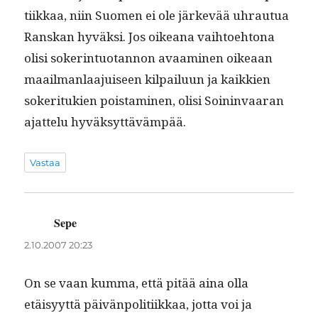
ti­ikkaa, niin Suomen ei ole järkevää uhrautua
Ran­skan hyväk­si. Jos oikeana vai­h­toe­htona
olisi sok­er­in­tuotan­non avaami­nen oikeaan
maail­man­laa­juiseen kil­pailu­un ja kaikkien
soker­itukien pois­t­a­mi­nen, olisi Soin­in­vaaran
ajat­telu hyväksyttävämpää.
Vastaa
Sepe
sanoo:
2.10.2007 20:23
On se vaan kum­ma, että pitää aina olla
etäisyyt­tä päivän­poli­ti­ikkaa, jot­ta voi ja