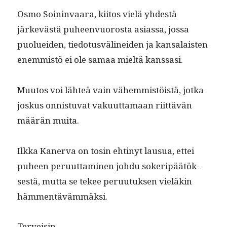
Osmo Soin­in­vaara, kiitos vielä yhdestä
järkevästä puheen­vuoros­ta asi­as­sa, jos­sa
puoluei­den, tiedo­tusvä­linei­den ja kansalais­ten
enem­mistö ei ole samaa mieltä kanssasi.
Muu­tos voi lähteä vain vähem­mistöistä, jot­ka
joskus onnis­tu­vat vaku­ut­ta­maan riit­tävän
määrän muita.
Ilk­ka Kan­er­va on tosin ehtinyt lausua, ettei
puheen peru­ut­ta­mi­nen johdu sok­eripäätök­
ses­tä, mut­ta se tekee peru­u­tuk­sen vieläkin
hämmentävämmäksi.
Ter­veisin