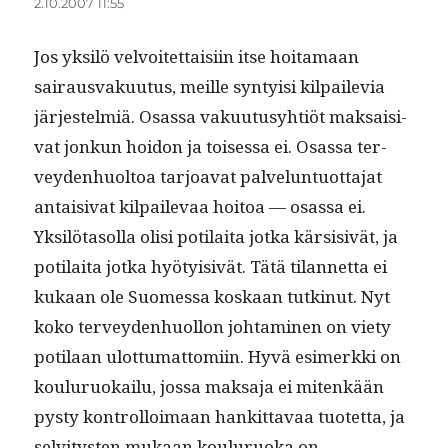
2.10.2007 11:55
Jos yksilö velvoitet­taisi­in itse hoita­maan
sairaus­vaku­u­tus, meille syn­ty­isi kil­paile­via
jär­jestelmiä. Osas­sa vaku­u­tusy­htiöt mak­saisi­
vat jonkun hoidon ja toises­sa ei. Osas­sa ter­
vey­den­huoltoa tar­joa­vat palvelun­tuot­ta­jat
antaisi­vat kil­pail­e­vaa hoitoa — osas­sa ei.
Yksilö­ta­sol­la olisi poti­lai­ta jot­ka kär­si­sivät, ja
poti­lai­ta jot­ka hyö­ty­i­sivät. Tätä tilan­net­ta ei
kukaan ole Suomes­sa koskaan tutk­in­ut. Nyt
koko ter­vey­den­huol­lon joht­a­mi­nen on viety
poti­laan ulot­tumat­tomi­in. Hyvä esimerk­ki on
koulu­ruokailu, jos­sa mak­sa­ja ei mitenkään
pysty kon­trol­loimaan han­kit­tavaa tuotet­ta, ja
selvi­tys­ten mukaan koulu­ruo­ka on