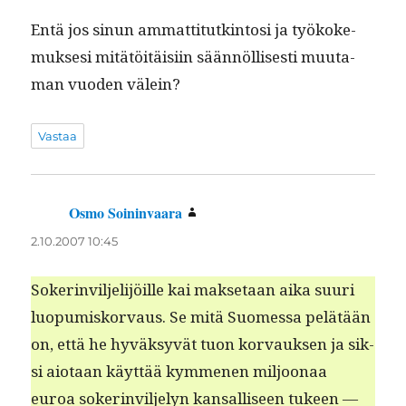
Entä jos sin­un ammat­ti­tutk­in­tosi ja työkoke­
muk­sesi mitätöitäisi­in sään­nöl­lis­es­ti muu­ta­
man vuo­den välein?
Vastaa
Osmo Soininvaara
sanoo:
2.10.2007 10:45
Sok­er­invil­jeli­jöille kai mak­se­taan aika suuri
luop­umisko­r­vaus. Se mitä Suomes­sa pelätään
on, että he hyväksyvät tuon kor­vauk­sen ja sik­
si aio­taan käyt­tää kymme­nen miljoon­aa
euroa sok­er­invil­je­lyn kansal­liseen tukeen —