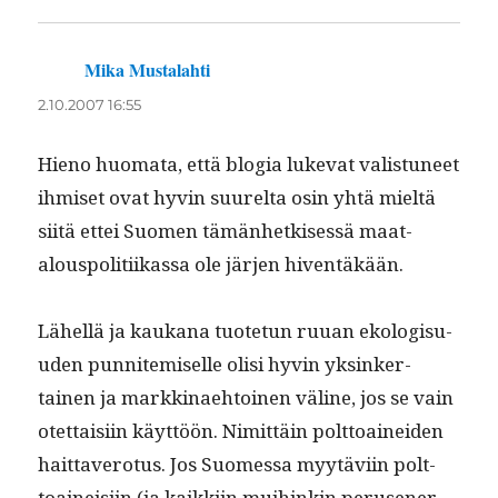
Mika Mustalahti
sanoo:
2.10.2007 16:55
Hieno huo­ma­ta, että blo­gia luke­vat val­is­tuneet
ihmiset ovat hyvin suurelta osin yhtä mieltä
siitä ettei Suomen tämän­hetkisessä maat­
alous­poli­ti­ikas­sa ole jär­jen hiventäkään.
Lähel­lä ja kaukana tuote­tun ruuan ekol­o­gisu­
u­den pun­nitemiselle olisi hyvin yksinker­
tainen ja markki­nae­htoinen väline, jos se vain
otet­taisi­in käyt­töön. Nimit­täin polt­toainei­den
hait­tavero­tus. Jos Suomes­sa myytävi­in polt­
toaineisi­in (ja kaikki­in mui­hinkin perusen­er­