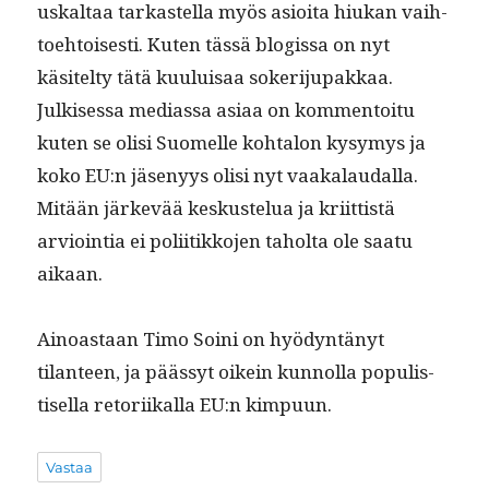
uskaltaa tarkastel­la myös asioi­ta hiukan vai­h­
toe­htois­es­ti. Kuten tässä blo­gis­sa on nyt
käsitel­ty tätä kuu­luisaa sokerijupakkaa.
Julkises­sa medi­as­sa asi­aa on kom­men­toitu
kuten se olisi Suomelle kohtalon kysymys ja
koko EU:n jäsenyys olisi nyt vaakalau­dal­la.
Mitään järkevää keskustelua ja kri­it­tistä
arvioin­tia ei poli­itikko­jen tahol­ta ole saatu
aikaan.
Ain­oas­taan Timo Soi­ni on hyö­dyn­tänyt
tilanteen, ja päässyt oikein kun­nol­la pop­ulis­
tisel­la retori­ikalla EU:n kimpuun.
Vastaa