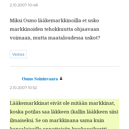
2.10.2007 10:48
Mik­si Osmo lääke­markki­noil­la et usko
markki­noiden tehokku­ut­ta ohjaavaan
voimaan, mut­ta maat­aloudessa uskot?
Vastaa
Osmo Soininvaara
sanoo:
2.10.2007 10:52
Lääke­markki­nat eivät ole mitään markki­nat,
kos­ka poti­las saa läk­keen (kallin lääk­keen siis)
ilmaisek­si. Se on markki­nana sama kuin
kansalai­seille annet­taisi­in kuukausiko­rt­ti