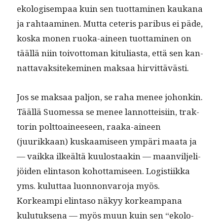
ekol­o­gisem­paa kuin sen tuot­ta­mi­nen kaukana
ja rah­taami­nen. Mut­ta ceteris paribus ei päde,
kos­ka mon­en ruo­ka-aineen tuot­ta­mi­nen on
tääl­lä niin toiv­ot­toman kit­u­lias­ta, että sen kan­
nat­tavak­sitekem­i­nen mak­saa hirvittävästi.
Jos se mak­saa paljon, se raha menee johonkin.
Tääl­lä Suomes­sa se menee lan­not­teisi­in, trak­
torin polt­toaineeseen, raa­ka-aineen
(juurikkaan) kuskaamiseen ympäri maa­ta ja
— vaik­ka ilkeältä kuu­lostaakin — maanvil­jeli­
jöi­den elin­ta­son kohot­tamiseen. Logis­ti­ik­ka
yms. kulut­taa luon­non­va­ro­ja myös.
Korkeampi elin­ta­so näkyy korkeam­pana
kulu­tuk­se­na — myös muun kuin sen “ekol­o­