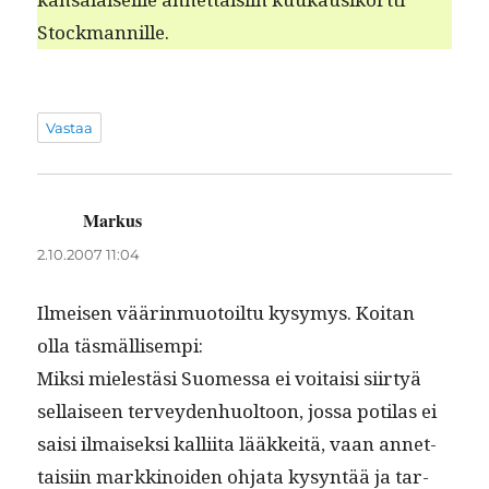
Stockmannille.
Vastaa
Markus
sanoo:
2.10.2007 11:04
Ilmeisen väärin­muo­toil­tu kysymys. Koi­tan
olla täsmällisempi:
Mik­si mielestäsi Suomes­sa ei voitaisi siir­tyä
sel­l­aiseen ter­vey­den­huoltoon, jos­sa poti­las ei
saisi ilmaisek­si kalli­ita lääkkeitä, vaan annet­
taisi­in markki­noiden ohja­ta kysyn­tää ja tar­