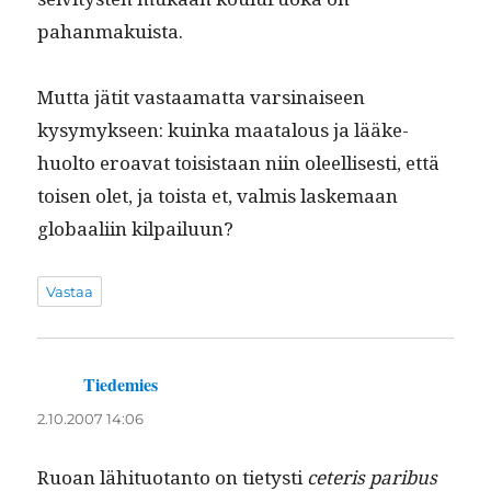
pahanmakuista.
Mut­ta jätit vas­taa­mat­ta varsi­naiseen
kysymyk­seen: kuin­ka maat­alous ja lääke­
huolto eroa­vat toi­sis­taan niin oleel­lis­es­ti, että
toisen olet, ja toista et, valmis laske­maan
globaali­in kilpailuun?
Vastaa
Tiedemies
sanoo:
2.10.2007 14:06
Ruoan lähi­tuotan­to on tietysti
ceteris paribus