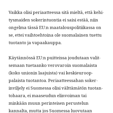
Vaik­ka olisi peri­aat­teessa sitä mieltä, että kehi­
tys­maid­en sok­er­in­tuon­tia ei saisi estää, niin
ongel­ma tässä EU:n maat­alous­poli­ti­ikas­sa on
se, ettei vai­h­toe­htoina ole suo­ma­lainen tuet­tu
tuotan­to ja vapaakauppa.
Käytän­nössä EU:n puit­teis­sa joudu­taan val­it­
se­maan tue­taanko verovaroin suo­ma­laista
(koko union­in laa­juista) vai keskieu­roop­
palaista tuotan­toa. Peri­aat­teessa­han sok­er­
invil­je­ly ei Suomes­sa olisi vält­tämätön tuotan­
to­haara, ei maaseudun elin­voiman tai
minkään muun per­in­teisen perustelun
kannal­ta, mut­ta jos Suomes­sa luovu­taan