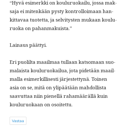
“Hyvä esimerk­ki on koulu­ruokailu, jos­sa mak­
sa­ja ei mitenkään pysty kon­trol­loimaan han­
kit­tavaa tuotet­ta, ja selvi­tys­ten mukaan koulu­
ruo­ka on pahanmakuista.”
Lain­aus päättyi.
Eri puo­lil­ta maail­maa tul­laan kat­so­maan suo­
ma­laista koulu­ruokailua, jota pide­tään maail­
mal­la esimerkil­lis­es­ti jär­jestet­tynä. Toinen
asia on se, mitä on ylipäätään mah­dol­lista
saavut­taa niin pienel­lä rahamääräl­lä kuin
koulu­ruokaan on osoitettu.
Vastaa