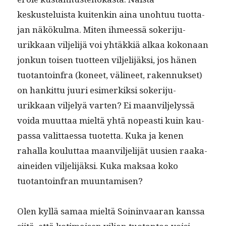
keskusteluista kuitenkin aina uno­htuu tuot­ta­
jan näkökul­ma. Miten ihmeessä sok­er­i­ju­
urikkaan vil­jeli­jä voi yhtäkkiä alkaa kokon­aan
jonkun toisen tuot­teen vil­jeli­jäk­si, jos hänen
tuotan­toin­fra (koneet, väli­neet, raken­nuk­set)
on han­kit­tu juuri esimerkik­si sok­er­i­ju­
urikkaan vil­je­lyä varten? Ei maanvil­jelyssä
voi­da muut­taa mieltä yhtä nopeasti kuin kau­
pas­sa valit­taes­sa tuotet­ta. Kuka ja kenen
rahal­la koulut­taa maanvil­jeli­jät uusien raa­ka-
ainei­den vil­jeli­jäk­si. Kuka mak­saa koko
tuotan­toin­fran muuntamisen?
Olen kyl­lä samaa mieltä Soin­in­vaaran kanssa