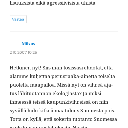
lisuuk­sista eikä agres­si­ivi­sista uhista.
Vastaa
Milvus
sanoo:
2.10.2007 10:26
Het­ki­nen nyt! Siis ihan tosis­sasi ehdo­tat, että
alamme kul­jet­taa perus­raa­ka-ainet­ta toiselta
puolelta maa­pal­loa. Mis­sä nyt on vihreä aja­
tus lähi­tuotan­non ekolo­gias­ta? Ja mik­si
ihmeessä teis­sä kaupunkivihreis­sä on niin
syväl­lä halu kitkeä maat­alous Suomes­ta pois.
Tot­ta on kyl­lä, että sok­erin tuotan­to Suomes­sa
ei ole kus­tan­nuste­hokas­ta. Näistä