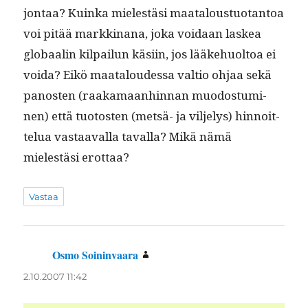
jon­taa? Kuin­ka mielestäsi maat­alous­tuotan­toa
voi pitää markki­nana, joka voidaan laskea
globaalin kil­pailun käsi­in, jos lääke­huoltoa ei
voi­da? Eikö maat­aloudessa val­tio ohjaa sekä
panos­ten (raaka­maan­hin­nan muo­dos­tu­mi­
nen) että tuo­to­sten (met­sä- ja vil­jelys) hin­noit­
telua vas­taaval­la taval­la? Mikä nämä
mielestäsi erottaa?
Vastaa
Osmo Soininvaara
sanoo:
2.10.2007 11:42