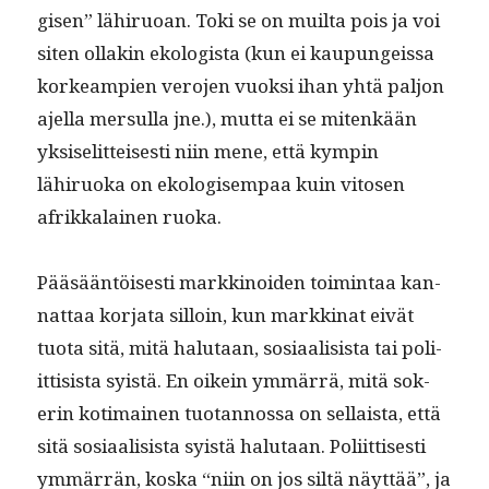
gisen” lähiruoan. Toki se on muil­ta pois ja voi
siten ollakin ekol­o­gista (kun ei kaupungeis­sa
korkeampi­en vero­jen vuok­si ihan yhtä paljon
ajel­la mer­sul­la jne.), mut­ta ei se mitenkään
yksiselit­teis­es­ti niin mene, että kympin
lähiruo­ka on ekol­o­gisem­paa kuin vitosen
afrikkalainen ruoka.
Pääsään­töis­es­ti markki­noiden toim­intaa kan­
nat­taa kor­ja­ta sil­loin, kun markki­nat eivät
tuo­ta sitä, mitä halu­taan, sosi­aal­i­sista tai poli­
it­ti­sista syistä. En oikein ymmär­rä, mitä sok­
erin koti­mainen tuotan­nos­sa on sel­l­aista, että
sitä sosi­aal­i­sista syistä halu­taan. Poli­it­tis­es­ti
ymmär­rän, kos­ka “niin on jos siltä näyt­tää”, ja