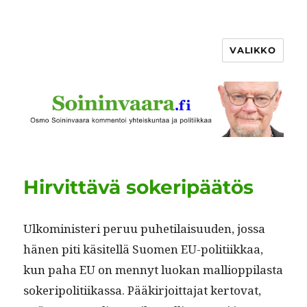
VALIKKO
Hirvittävä sokeripäätös
Ulko­min­is­teri peruu puheti­laisu­u­den, jos­sa
hänen piti käsitel­lä Suomen EU-poli­ti­ikkaa,
kun paha EU on men­nyt luokan malliop­pi­las­ta
sok­eripoli­ti­ikas­sa. Pääkir­joit­ta­jat ker­to­vat,