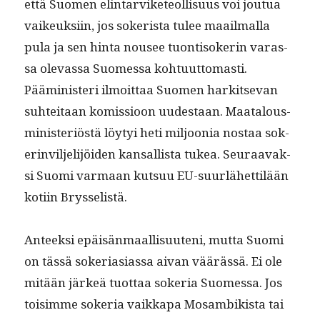
että Suomen elin­tarvike­te­ol­lisu­us voi joutua
vaikeuk­si­in, jos sok­erista tulee maail­mal­la
pula ja sen hin­ta nousee tuon­ti­sok­erin varas­
sa olevas­sa Suomes­sa kohtu­ut­tomasti.
Päämin­is­teri ilmoit­taa Suomen hark­it­se­van
suhteitaan komis­sioon uud­estaan. Maat­alous­
min­is­ter­iöstä löy­tyi heti miljoo­nia nos­taa sok­
er­invil­jeli­jöi­den kansal­lista tukea. Seu­raavak­
si Suo­mi var­maan kut­suu EU-suurlähet­tilään
koti­in Brysselistä.
Anteek­si epäisän­maal­lisuuteni, mut­ta Suo­mi
on tässä sok­e­ri­asi­as­sa aivan väärässä. Ei ole
mitään järkeä tuot­taa sok­e­ria Suomes­sa. Jos
toisimme sok­e­ria vaikka­pa Mosam­bik­ista tai