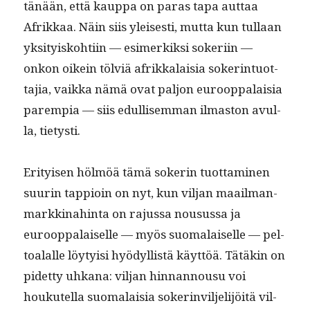
tänään, että kaup­pa on paras tapa aut­taa
Afrikkaa. Näin siis yleis­es­ti, mut­ta kun tul­laan
yksi­tyisko­hti­in — esimerkik­si sok­eri­in —
onkon oikein tölviä afrikkalaisia sok­er­in­tuot­
ta­jia, vaik­ka nämä ovat paljon euroop­palaisia
parem­pia — siis edullisem­man ilmas­ton avul­
la, tietysti.
Eri­tyisen hölmöä tämä sok­erin tuot­ta­mi­nen
suurin tap­pi­oin on nyt, kun vil­jan maail­man­
markki­nahin­ta on rajus­sa nousus­sa ja
euroop­palaiselle — myös suo­ma­laiselle — pel­
toalalle löy­ty­isi hyödyl­listä käyt­töä. Tätäkin on
pidet­ty uhkana: vil­jan hin­nan­nousu voi
houkutel­la suo­ma­laisia sok­er­invil­jeli­jöitä vil­