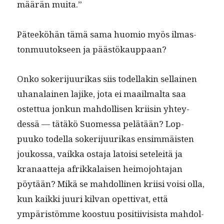
määrän muita.”
Päteeköhän tämä sama huomio myös ilmas­
ton­muu­tok­seen ja päästökauppaan?
Onko sok­er­i­ju­urikas siis todel­lakin sel­l­ainen
uhanalainen lajike, jota ei maail­mal­ta saa
ostet­tua jonkun mah­dol­lisen kri­isin yhtey­
dessä — tätäkö Suomes­sa pelätään? Lop­
puuko todel­la sok­er­i­ju­urikas ensim­mäis­ten
joukos­sa, vaik­ka osta­ja latoisi seteleitä ja
kranaat­te­ja afrikkalaisen heimo­jo­hta­jan
pöytään? Mikä se mah­dolli­nen kri­isi voisi olla,
kun kaik­ki juuri kil­van opet­ti­vat, että
ympäristömme koos­t­uu posi­ti­ivi­sista mah­dol­