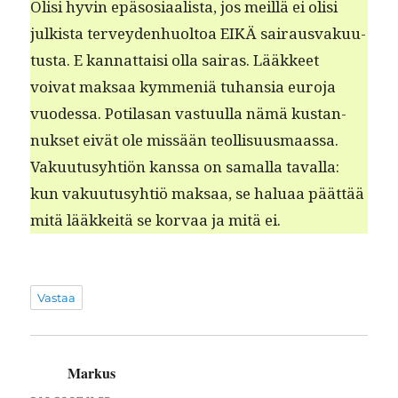
Olisi hyvin epä­sosi­aal­ista, jos meil­lä ei olisi
julk­ista ter­vey­den­huoltoa EIKÄ sairaus­vaku­u­
tus­ta. E kan­nat­taisi olla sairas. Lääk­keet
voivat mak­saa kym­meniä tuhan­sia euro­ja
vuodessa. Poti­lasan vas­tu­ul­la nämä kus­tan­
nuk­set eivät ole mis­sään teol­lisu­us­maas­sa.
Vaku­u­tusy­htiön kanssa on samal­la taval­la:
kun vaku­u­tusy­htiö mak­saa, se halu­aa päät­tää
mitä lääkkeitä se kor­vaa ja mitä ei.
Vastaa
Markus
sanoo: