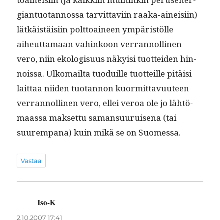
giantuotan­nos­sa tarvit­tavi­in raa­ka-aineisi­in)
lätkäistäisi­in polt­toaineen ympäristölle
aiheut­ta­maan vahinkoon ver­ran­nolli­nen
vero, niin ekol­o­gisu­us näky­isi tuot­tei­den hin­
nois­sa. Ulko­mail­ta tuo­duille tuot­teille pitäisi
lait­taa niiden tuotan­non kuor­mit­tavu­u­teen
ver­ran­nolli­nen vero, ellei veroa ole jo lähtö­
maas­sa mak­set­tu saman­su­u­ruise­na (tai
suurem­pana) kuin mikä se on Suomessa.
Vastaa
Iso-K
sanoo:
2.10.2007 17:41