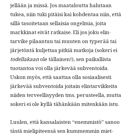
jel­lään ja mis­sä. Jos maat­alout­ta halu­taan
tukea, niin tuki pitäisi kai kohden­taa niin, että
sil­lä tasoite­taan sel­l­aisia ongelmia, joi­ta
markki­nat eivät ratkaise. Eli jos joku elin­
tarvike pilaan­tuu tai muuten on type­r­ää tai
jär­jetön­tä kul­jet­taa pitk­iä matko­ja (sok­eri ei
todel­lakaan
ole täl­lainen!), sen paikallista
tuotan­toa voi olla järkevää sub­ven­toi­da.
Uskon myös, että saat­taa olla sosi­aalis­es­ti
järkevää sub­ven­toi­da joitain elin­tarvikkei­ta
niiden ter­veel­lisyy­den tms. perus­teel­la, mut­ta
sok­eri ei ole kyl­lä tähänkään mitenkään istu.
Luulen, että kansalais­ten “enem­mistö” sanoo
tästä mielip­i­teen­sä sen kum­mem­min miet­