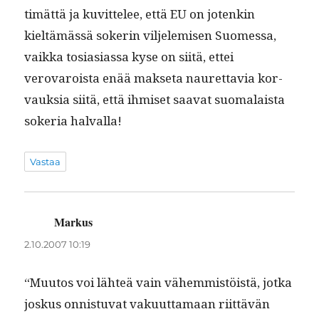
timät­tä ja kuvit­telee, että EU on jotenkin
kieltämässä sok­erin vil­jelemisen Suomes­sa,
vaik­ka tosi­asi­as­sa kyse on siitä, ettei
verovaroista enää mak­se­ta nau­ret­tavia kor­
vauk­sia siitä, että ihmiset saa­vat suo­ma­laista
sok­e­ria halvalla!
Vastaa
Markus
sanoo:
2.10.2007 10:19
“Muu­tos voi lähteä vain vähem­mistöistä, jot­ka
joskus onnis­tu­vat vaku­ut­ta­maan riit­tävän