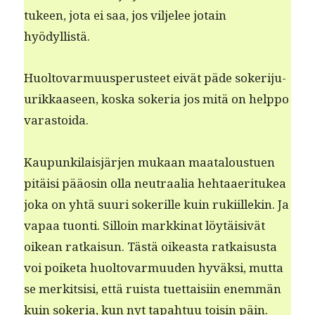
tukeen, jota ei saa, jos vil­jelee jotain
hyödyllistä.
Huolto­var­muus­pe­rus­teet eivät päde sok­er­i­ju­
urikkaaseen, kos­ka sok­e­ria jos mitä on help­po
varastoida.
Kaupunki­laisjär­jen mukaan maat­aloustuen
pitäisi pääosin olla neu­traalia hehtaaer­itukea
joka on yhtä suuri sok­er­ille kuin ruki­illekin. Ja
vapaa tuon­ti. Sil­loin markki­nat löytäi­sivät
oikean ratkaisun. Tästä oikeas­ta ratkais­us­ta
voi poike­ta huolto­var­muu­den hyväk­si, mut­ta
se merk­it­sisi, että ruista tuet­taisi­in enem­män
kuin sok­e­ria, kun nyt tapah­tuu toisin päin.