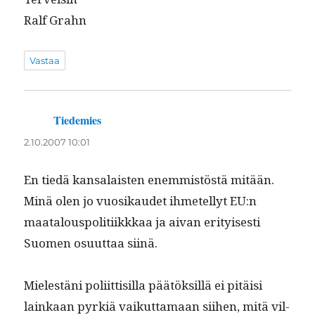
Ralf Grahn
Vastaa
Tiedemies
sanoo:
2.10.2007 10:01
En tiedä kansalais­ten enem­mistöstä mitään.
Minä olen jo vuosikaudet ihme­tel­lyt EU:n
maat­alous­poli­ti­ikkkaa ja aivan eri­tyis­es­ti
Suomen osu­ut­taa siinä.
Mielestäni poli­it­tisil­la päätök­sil­lä ei pitäisi
lainkaan pyrk­iä vaikut­ta­maan siihen, mitä vil­