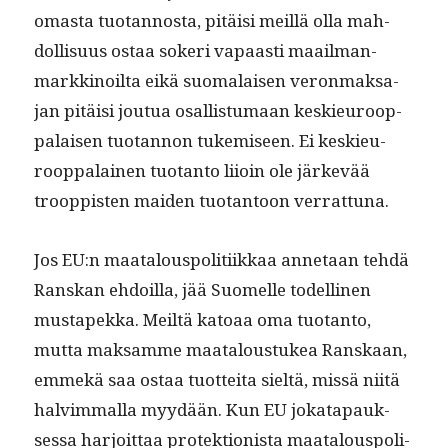
omas­ta tuotan­nos­ta, pitäisi meil­lä olla mah­
dol­lisu­us ostaa sok­eri vapaasti maail­man­
markki­noil­ta eikä suo­ma­laisen veron­mak­sa­
jan pitäisi joutua osal­lis­tu­maan keskieu­roop­
palaisen tuotan­non tukemiseen. Ei keskieu­
roop­palainen tuotan­to liioin ole järkevää
troop­pis­ten maid­en tuotan­toon verrattuna.
Jos EU:n maat­alous­poli­ti­ikkaa annetaan tehdä
Ran­skan ehdoil­la, jää Suomelle todel­li­nen
mustapekka. Meiltä katoaa oma tuotan­to,
mut­ta mak­samme maat­alous­tukea Ran­skaan,
emmekä saa ostaa tuot­tei­ta sieltä, mis­sä niitä
halvim­mal­la myy­dään. Kun EU jokat­a­pauk­
ses­sa har­joit­taa pro­tek­tion­ista maat­alous­poli­