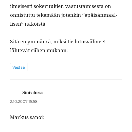
ilmeis­es­ti soker­itukien vas­tus­tamis­es­ta on
onnis­tut­tu tekemään jotenkin “epäisän­maal­
lisen” näköistä.
Sitä en ymmär­rä, mik­si tiedo­tusvä­li­neet
lähtevät siihen mukaan.
Vastaa
Sinivihreä
sanoo:
2.10.2007 15:58
Markus sanoi: