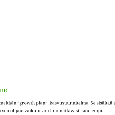
nne
meltään ”growth plan”, kasvusu­un­nitel­ma. Se sisältää a
en sen ohjaus­vaiku­tus on huo­mat­tavasti suurempi.