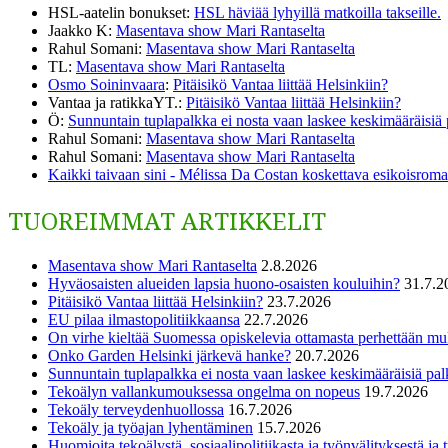
HSL-aatelin bonukset
:
HSL häviää lyhyillä matkoilla takseille.
Jaakko K
:
Masentava show Mari Rantaselta
Rahul Somani
:
Masentava show Mari Rantaselta
TL
:
Masentava show Mari Rantaselta
Osmo Soininvaara
:
Pitäisikö Vantaa liittää Helsinkiin?
Vantaa ja ratikkaYT.
:
Pitäisikö Vantaa liittää Helsinkiin?
Ö
:
Sunnuntain tuplapalkka ei nosta vaan laskee keskimääräisiä
Rahul Somani
:
Masentava show Mari Rantaselta
Rahul Somani
:
Masentava show Mari Rantaselta
Kaikki taivaan sini - Mélissa Da Costan koskettava esikoisromaa
TUOREIMMAT ARTIKKELIT
Masentava show Mari Rantaselta
2.8.2026
Hyväosaisten alueiden lapsia huono-osaisten kouluihin?
31.7.2
Pitäisikö Vantaa liittää Helsinkiin?
23.7.2026
EU pilaa ilmastopolitiikkaansa
22.7.2026
On virhe kieltää Suomessa opiskelevia ottamasta perhettään m
Onko Garden Helsinki järkevä hanke?
20.7.2026
Sunnuntain tuplapalkka ei nosta vaan laskee keskimääräisiä pal
Tekoälyn vallankumouksessa ongelma on nopeus
19.7.2026
Tekoäly terveydenhuollossa
16.7.2026
Tekoäly ja työajan lyhentäminen
15.7.2026
Huomioita tekoälystä, sosiaalipolitiikasta ja työnvälityksestä ja