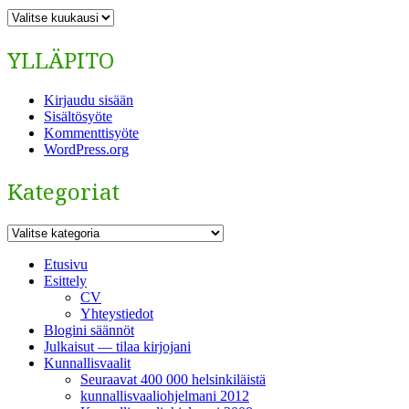
ARKISTO
YLLÄPITO
Kirjaudu sisään
Sisältösyöte
Kommenttisyöte
WordPress.org
Kategoriat
Kategoriat
Etusivu
Esittely
CV
Yhteystiedot
Blogini säännöt
Julkaisut — tilaa kirjojani
Kunnallisvaalit
Seuraavat 400 000 helsinkiläistä
kunnallisvaaliohjelmani 2012