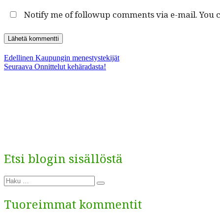
Notify me of followup comments via e-mail. You 
Artikkelien
Edellinen
Edellinen
Kaupungin menestystekijät
Seuraava
artikkeli:
Seuraava
Onnittelut kehäradasta!
selaus
artikkeli:
Etsi blogin sisällöstä
Etsi:
Haku
Tuoreimmat kommentit