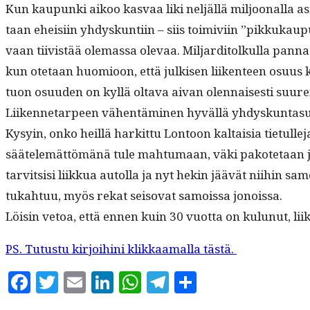
Kun kaupun­ki aikoo kas­vaa liki neljäl­lä miljoon­al­la
as
taan eheisi­in yhdyskun­ti­in – siis toimivi­in ”pikkukaup
vaan tiivistää ole­mas­sa ole­vaa. Mil­jardi­tolkul­la pan­
kun ote­taan huomioon, että julkisen liiken­teen osu­us ka
tuon osu­u­den on kyl­lä olta­va aivan olen­nais­es­ti suur
Liiken­netarpeen vähen­tämi­nen hyväl­lä yhdyskun­ta­su­un
Kysyin, onko heil­lä harkit­tu Lon­toon kaltaisia tietulle­ja
säätelemät­tömänä tule mah­tu­maan, väki pakote­taan jul
tarvit­sisi liikkua autol­la ja nyt hekin jäävät niihin sa
tukah­tuu, myös rekat seiso­vat samoissa jonoissa.
Löisin vetoa, että ennen kuin 30 vuot­ta on kulunut, li
PS. Tutus­tu kir­joi­hi­ni klikkaa­mal­la tästä.
Facebook
Twitter
Email
LinkedIn
WhatsApp
Telegram
Share