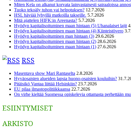
Miten Kela on alkanut korvata lainvastaisesti sairaaloissa annost
Tuoko tekoäly tuhon vai helpotuksen?
12.7.2026
HSL häviää lyhyillä matkoilla takseille.
5.7.2026
Mitä ajattelen HIFK:in Areenasta?
5.7.2026
Hyödyn kapitalisoituminen maan hintaan (5) Uhanalaiset lajit
4
Hyödyn kapitalisoituminen maan hintaan (4) Kiinteistövero
3.7
Hyödyn kapitalisoituminen man hintaan (3)
29.6.2026
Hyödyn kapitalisoituminen maan hintaan (2)
28.6.2026
Hyödyn kapitalisoituminen maan hintaan (1)
27.6.2026
RSS
Masentava show Mari Rantaselta
2.8.2026
Hyväosaisten alueiden lapsia huono-osaisten kouluihin?
31.7.2
Pitäisikö Vantaa liittää Helsinkiin?
23.7.2026
EU pilaa ilmastopolitiikkaansa
22.7.2026
On virhe kieltää Suomessa opiskelevia ottamasta perhettään m
ESIINTYMISET
ARKISTO