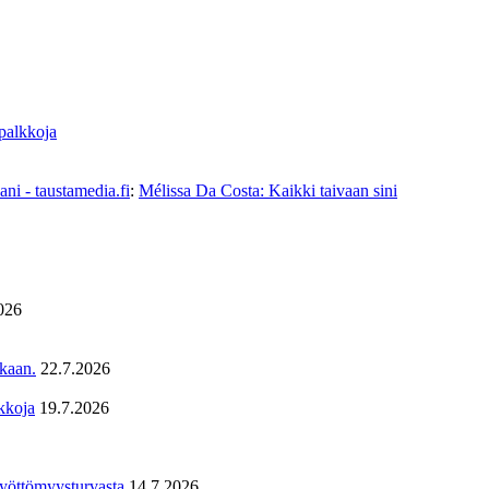
 palkkoja
ni - taustamedia.fi
:
Mélissa Da Costa: Kaikki taivaan sini
026
ukaan.
22.7.2026
kkoja
19.7.2026
 työttömyysturvasta
14.7.2026