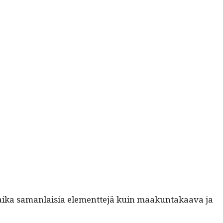
ika saman­laisia ele­ment­te­jä kuin maakun­takaa­va ja