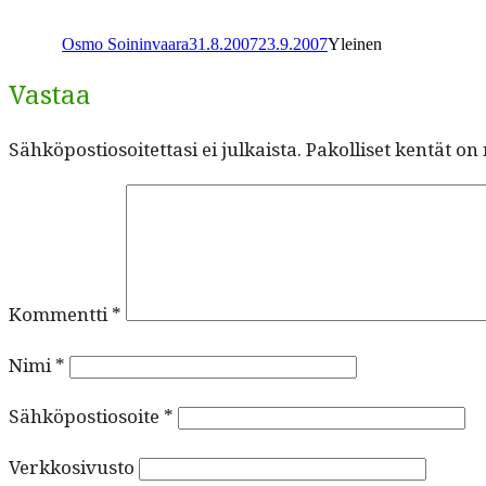
Kirjoittaja
Julkaistu
Kategoriat
Osmo Soininvaara
31.8.2007
23.9.2007
Yleinen
Vastaa
Sähköpostiosoitettasi ei julkaista.
Pakolliset kentät on
Kommentti
*
Nimi
*
Sähköpostiosoite
*
Verkkosivusto