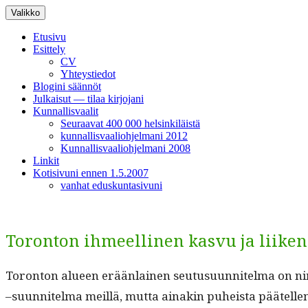
Siirry
Valikko
sisältöön
Etusivu
Esittely
CV
Yhteystiedot
Blogini säännöt
Julkaisut — tilaa kirjojani
Kunnallisvaalit
Seuraavat 400 000 helsinkiläistä
kunnallisvaaliohjelmani 2012
Kunnallisvaaliohjelmani 2008
Linkit
Kotisivuni ennen 1.5.2007
vanhat eduskuntasivuni
Toronton ihmeellinen kasvu ja liike
Toron­ton alueen erään­lainen seu­tusu­un­nitel­ma on ni
–suun­nitel­ma meil­lä, mut­ta ainakin puheista päätell