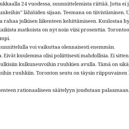
ukkaal­la 24 vuodessa, suun­nit­telemista riit­tää. Jot­ta ei j
unkei­hin” lähiöi­den sijaan. Tee­m­ana on tiivistämi­nen. 
naa rahaa julkisen liiken­teen kehit­tämiseen. Kuu­lostaa hy
ik­ista matkoista on nyt noin viisi pros­ent­tia. Toron­too
empi.
­nit­telul­la voi vaikut­taa olen­nais­es­ti enemmän.
. Eivät kuulem­ma olisi poli­it­tis­es­ti mah­dol­lisia. Ei si
k­isi­in kulkuneu­voihin ruuhkien avul­la. Tämä on sikäli
moi­hin ruuhki­in. Toron­ton seu­tu on täysin riip­pu­vaine
iken­teen ratio­naaliseen sääte­lyyn joudu­taan palaamaan