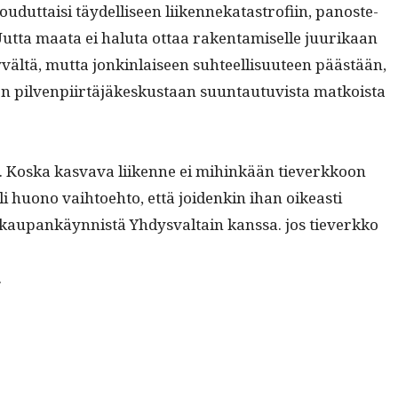
oudut­taisi täy­del­liseen liiken­nekatas­trofi­in, panos­te­
Uut­ta maa­ta ei halu­ta ottaa rak­en­tamiselle juurikaan
vältä, mut­ta jonkin­laiseen suh­teel­lisu­u­teen päästään,
n pil­ven­pi­irtäjäkeskus­taan suun­tau­tu­vista matkoista
t­ten. Kos­ka kas­va­va liikenne ei mihinkään tiev­erkkoon
 huono vai­h­toe­hto, että joidenkin ihan oikeasti
n kau­pankäyn­nistä Yhdys­val­tain kanssa. jos tiev­erkko
.