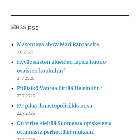
RSS
Masentava show Mari Rantaselta
2.8.2026
Hyväosaisten alueiden lapsia huono-
osaisten kouluihin?
31.7.2026
Pitäisikö Vantaa liittää Helsinkiin?
23.7.2026
EU pilaa ilmastopolitiikkaansa
22.7.2026
On virhe kieltää Suomessa opiskelevia
ottamasta perhettään mukaan.
22.7.2026