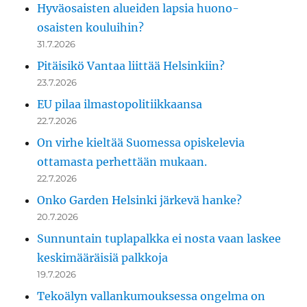
Hyväosaisten alueiden lapsia huono-
osaisten kouluihin?
31.7.2026
Pitäisikö Vantaa liittää Helsinkiin?
23.7.2026
EU pilaa ilmastopolitiikkaansa
22.7.2026
On virhe kieltää Suomessa opiskelevia
ottamasta perhettään mukaan.
22.7.2026
Onko Garden Helsinki järkevä hanke?
20.7.2026
Sunnuntain tuplapalkka ei nosta vaan laskee
keskimääräisiä palkkoja
19.7.2026
Tekoälyn vallankumouksessa ongelma on