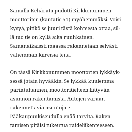
Samal­la Kehära­ta pudot­ti Kirkkon­um­men
moot­toriten (kan­tatie 51) myöhem­mäk­si. Voisi
kysyä, pitikö
se juuri tästä kohteesta ottaa, sil­
lä tuo tie on kyl­lä aika ruuhkainen.
Samanaikaissti maas­sa raken­netaan selvästi
vähem­män kiireisiä teitä.
On tässä Kirkkon­um­men moot­to­rien lykkäyk­
sessä jotain hyvääkin. Se lykkää kuulem­ma
par­in­tuhan­nen, moot­tori­tieheen liit­tyvän
asun­non rak­en­tamista. Auto­jen varaan
raken­net­tavia asun­to­ja ei
Pääkaupunkiseudul­la enää tarvi­ta. Rak­en­
tamisen pitäisi tukeu­tua raideli­iken­teeseen.