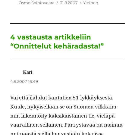
c
it
ai
k
at
e
a
Kirjoittaja
Julkaistu
Kategoriat
Osmo Soininvaara
31.8.2007
Yleinen
e
te
l
e
s
g
re
b
r
d
A
r
o
I
p
a
4 vastausta artikkeliin
o
n
p
m
“Onnittelut kehäradasta!”
k
Kari
sanoo:
4.9.2007 16:49
Vai että ilah­dut kan­ta­tien 51 lykkäyk­ses­tä.
Kuule, nykyisel­lään se on Suomen vilkkaim­
min liiken­nöi­ty kak­sikaistainen tie, vieläpä
vaar­alli­nen sel­l­ainen. Pari ystävää on meinan­
nut päästä siel­lä hengestään kolarissa.