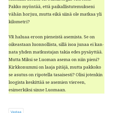
Pakko myön­tää, että paikallis­tute­muk­seni
vähän hor­juu, mut­ta eikä siinä ole matkaa yli
kilometri?
VR halu­aa eroon pieneistä asemista. Se on
oikeas­t­aan luon­nol­lista, sil­lä isoa junaa ei kan­
na­ta yhden matkus­ta­jan takia edes pysäyt­tää.
Mut­ta Mik­si se Luo­man ase­ma on niin pieni?
Kirkkon­um­mi on laa­ja pitäjä, mut­ta pakkoko
se asu­tus on ripotel­la tasais­es­ti? Olisi jotenkin
loogista keskit­tää se asemien viereen,
esimerkik­si sinne Luomaan.
Vastaa