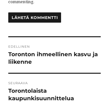
commenting.
Artikkelien
EDELLINEN
selaus
Toronton ihmeellinen kasvu ja
Edellinen
artikkeli:
liikenne
SEURAAVA
Torontolaista
Seuraava
artikkeli:
kaupunkisuunnittelua