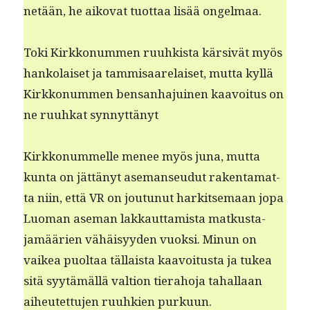
netään, he aiko­vat tuot­taa lisää ongelmaa.
Toki Kirkkon­um­men ruuhk­ista kär­sivät myös
han­ko­laiset ja tam­misaare­laiset, mut­ta kyl­lä
Kirkkon­um­men ben­san­hajuinen kaavoitus on
ne ruuhkat synnyttänyt
Kirkkon­um­melle menee myös juna, mut­ta
kun­ta on jät­tänyt ase­manseudut rak­en­ta­mat­
ta niin, että VR on joutunut hark­it­se­maan jopa
Luo­man ase­man lakkaut­tamista matkus­ta­
jamäärien vähäisyy­den vuok­si. Min­un on
vaikea puoltaa täl­laista kaavoitus­ta ja tukea
sitä syytämäl­lä val­tion tier­a­ho­ja tahal­laan
aiheutet­tu­jen ruuhkien purkuun.