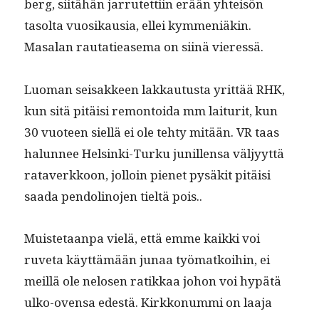
berg, siitähän jar­rutet­ti­in erään yhteisön
tasol­ta vuosikau­sia, ellei kym­meniäkin.
Masalan rautatiease­ma on siinä vieressä.
Luo­man seisak­keen lakkau­tus­ta yrit­tää RHK,
kun sitä pitäisi remon­toi­da mm lai­tu­rit, kun
30 vuo­teen siel­lä ei ole tehty mitään. VR taas
halun­nee Helsin­ki-Turku junil­len­sa väljyyt­tä
rataverkkoon, jol­loin pienet pysäk­it pitäisi
saa­da pen­dolino­jen tieltä pois..
Muis­te­taan­pa vielä, että emme kaik­ki voi
ruve­ta käyt­tämään junaa työ­matkoi­hin, ei
meil­lä ole nelosen ratikkaa johon voi hypätä
ulko-oven­sa edestä. Kirkkon­um­mi on laa­ja