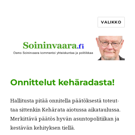
VALIKKO
Onnittelut kehäradasta!
Hal­li­tus­ta pitää onnitel­la päätök­ses­tä toteut­
taa sit­tenkin Kehära­ta aio­tus­sa aikataulus­sa.
Merkit­tävä päätös hyvän asun­topoli­ti­ikan ja
kestävän kehi­tyk­sen tiellä.