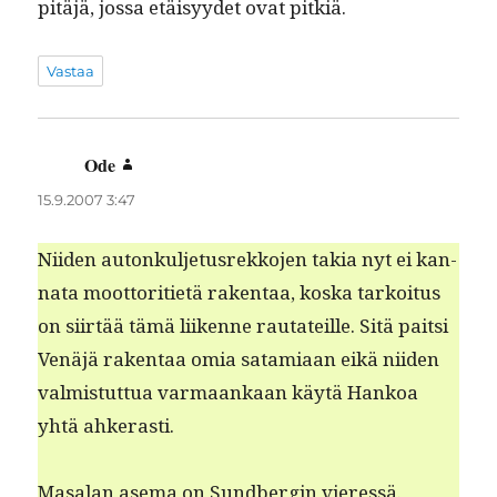
pitäjä, jos­sa etäisyy­det ovat pitkiä.
Vastaa
Ode
sanoo:
15.9.2007 3:47
Niiden autonkul­je­tus­rekko­jen takia nyt ei kan­
na­ta moot­tori­ti­etä rak­en­taa, kos­ka tarkoi­tus
on siirtää tämä liikenne rautateille. Sitä pait­si
Venäjä rak­en­taa omia satami­aan eikä niiden
valmis­tut­tua var­maankaan käytä Han­koa
yhtä ahkerasti.
Masalan ase­ma on Sund­ber­gin vier­essä.