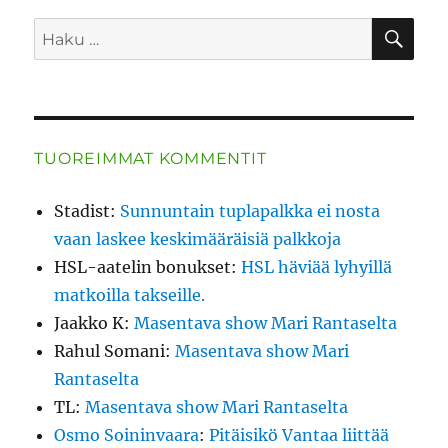
HA
Etsi:
TUOREIMMAT KOMMENTIT
Stadist
:
Sunnuntain tuplapalkka ei nosta
vaan laskee keskimääräisiä palkkoja
HSL-aatelin bonukset
:
HSL häviää lyhyillä
matkoilla takseille.
Jaakko K
:
Masentava show Mari Rantaselta
Rahul Somani
:
Masentava show Mari
Rantaselta
TL
:
Masentava show Mari Rantaselta
Osmo Soininvaara
:
Pitäisikö Vantaa liittää