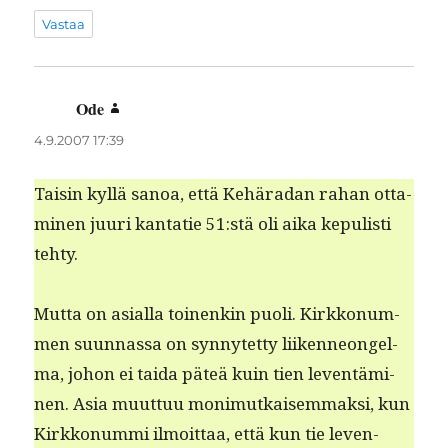
Vastaa
Ode
sanoo:
4.9.2007 17:39
Taisin kyl­lä sanoa, että Kehäradan rahan otta­
mi­nen juuri kan­tatie 51:stä oli aika kepulisti
tehty.
Mut­ta on asial­la toinenkin puoli. Kirkkon­um­
men suun­nas­sa on syn­nytet­ty liiken­neon­gel­
ma, johon ei tai­da päteä kuin tien lev­en­tämi­
nen. Asia muut­tuu mon­imutkaisem­mak­si, kun
Kirkkon­um­mi ilmoit­taa, että kun tie leven­