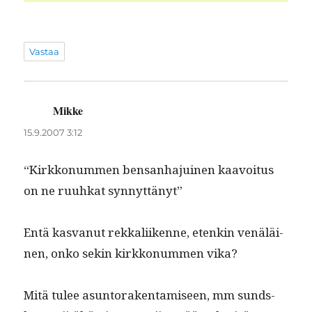
Vastaa
Mikke
sanoo:
15.9.2007 3:12
“Kirkkon­um­men ben­san­hajuinen kaavoitus
on ne ruuhkat synnyttänyt”
Entä kas­vanut rekkali­ikenne, etenkin venäläi­
nen, onko sekin kirkkon­um­men vika?
Mitä tulee asun­torak­en­tamiseen, mm sunds­