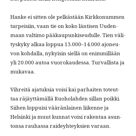
Han­ke ei sit­ten ole pelkästään Kirkkon­um­men
tarpeisi­in, vaan tie on koko län­tisen Uuden­
maan val­ti­mo pääkaupunkiseudulle. Tien väl­i­
tyskyky alkaa lop­pua 13.000–14.000 ajoneu­
von kohdal­la, nyky­isin siel­lä on enim­mil­lään
yli 20.000 autoa vuorokaudessa. Tur­val­lista ja
mukavaa.
Vihre­itä ajatuk­sia voisi kai parhait­en toteut­
taa räjäyt­tämäl­lä Ruo­ho­lah­den sil­lan poik­ki.
Siihen lop­puisi väärän­lainen liikenne ja
Helsin­ki ja muut kun­nat voisi rak­en­taa asun­
ton­sa rauhas­sa raidey­hteyk­sien varaan.