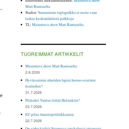
Erastotenes aleksandrialainen
:
Masentava show
Mari Rantaselta
 –
Stadist
:
Sunnuntain tuplapalkka ei nosta vaan
laskee keskimääräisiä palkkoja
TL
:
Masentava show Mari Rantaselta
TUOREIMMAT ARTIKKELIT
Masentava show Mari Rantaselta
2.8.2026
Hyväosaisten alueiden lapsia huono-osaisten
kouluihin?
31.7.2026
ne
Pitäisikö Vantaa liittää Helsinkiin?
23.7.2026
­
EU pilaa ilmastopolitiikkaansa
22.7.2026
On virhe kieltää Suomessa opiskelevia ottamasta