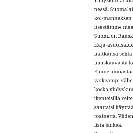
Yhdyskun­tarak­e
nessä. Suo­ma­la
kol-man­nek­sen 
itses­tämme maana
Suo­mi on Ran­ska
Haja-asu­tusalue
matkansa selitä
haaskaavas­ta k
Emme ain­oas­taa
vaikeampi vähen­t
kos­ka yhdyskun­t
iken­teisil­lä rei
saat­taisi käyt­
toainet­ta. Viiden
lista järkeä.