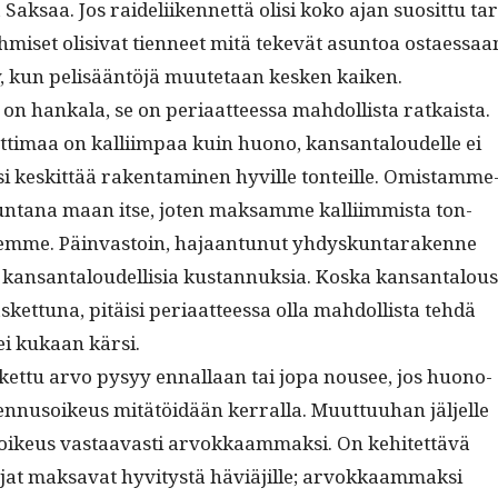
Sak­saa. Jos raideli­iken­net­tä olisi koko ajan suosit­tu tar
sa, ihmiset oli­si­vat tien­neet mitä tekevät asun­toa ostaes­saa
, kun pelisään­töjä muute­taan kesken kaiken.
on han­kala, se on peri­aat­teessa mah­dol­lista ratkaista.
t­ti­maa on kalli­im­paa kuin huono, kansan­taloudelle ei
si keskit­tää rak­en­t­a­mi­nen hyville ton­teille. Omis­tam­me
­tana maan itse, joten mak­samme kalli­im­mista ton­
llemme. Päin­vas­toin, hajaan­tunut yhdyskun­tarakenne
a kansan­taloudel­lisia kus­tan­nuk­sia. Kos­ka kansan­talous
s­ket­tuna, pitäisi peri­aat­teessa olla mah­dol­lista tehdä
tei kukaan kärsi.
ket­tu arvo pysyy ennal­laan tai jopa nousee, jos huono­
en­nu­soikeus mitätöidään ker­ral­la. Muut­tuuhan jäl­jelle
oikeus vas­taavasti arvokkaam­mak­si. On kehitet­tävä
ta­jat mak­sa­vat hyvi­tys­tä häviäjille; arvokkaam­mak­si