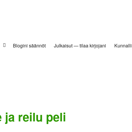
Blogini säännöt
Julkaisut — tilaa kirjojani
Kunnalli
a reilu peli