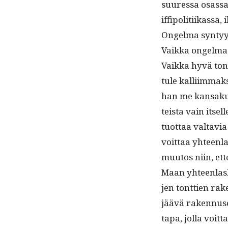
suures­sa osas­sa 
if­fipoli­ti­ikas­
Ongel­ma syn­tyy
Vaik­ka ongel­ma 
Vaik­ka hyvä ton
tule kalli­im­mak­
han me kansakun
teista vain itse
tuot­taa val­tavi
voit­taa yhteen­la
muu­tos niin, et
Maan yhteen­las­
jen tont­tien rak
jäävä raken­nu­s
tapa, jol­la voit­