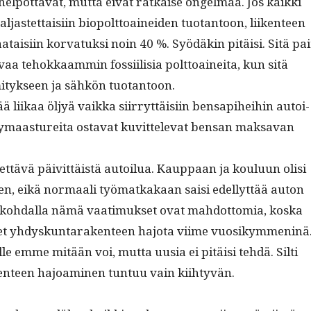
helpot­ta­vat, mut­ta eivät ratkaise ongel­maa. Jos kaik­ki
­jastet­taisi­in biopolt­toainei­den tuotan­toon, liiken­teen
aataisi­in kor­vatuk­si noin 40 %. Syödäkin pitäisi. Sitä pai
vaa tehokkaam­min fos­si­il­isia polt­toainei­ta, kun sitä
­tyk­seen ja sähkön tuotantoon.
liikaa öljyä vaik­ka siir­ryt­täisi­in ben­sapi­hei­hin autoi­
­maas­ture­i­ta osta­vat kuvit­tel­e­vat ben­san mak­sa­van
t­tävä päivit­täistä autoilua. Kaup­paan ja koulu­un olisi
n, eikä nor­maali työ­matkakaan saisi edel­lyt­tää auton
 kohdal­la nämä vaa­timuk­set ovat mah­dot­to­mia, kos­ka
t yhdyskun­tarak­en­teen hajo­ta viime vuosikymmeninä
lle emme mitään voi, mut­ta uusia ei pitäisi tehdä. Silti
n­teen hajoami­nen tun­tuu vain kiihtyvän.