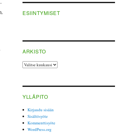
­
n.
ESIINTYMISET
­
ARKISTO
ARKISTO
YLLÄPITO
Kirjaudu sisään
Sisältösyöte
Kommenttisyöte
WordPress.org