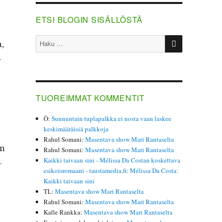
ETSI BLOGIN SISÄLLÖSTÄ
HAKU
Etsi:
n,
­
TUOREIMMAT KOMMENTIT
Ö
:
Sunnuntain tuplapalkka ei nosta vaan laskee
keskimääräisiä palkkoja
Rahul Somani
:
Masentava show Mari Rantaselta
en
Rahul Somani
:
Masentava show Mari Rantaselta
Kaikki taivaan sini - Mélissa Da Costan koskettava
­
esikoisromaani - taustamedia.fi
:
Mélissa Da Costa:
Kaikki taivaan sini
TL
:
Masentava show Mari Rantaselta
Rahul Somani
:
Masentava show Mari Rantaselta
Kalle Rankka
:
Masentava show Mari Rantaselta