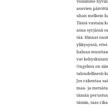
Voisimme hyvin ra
asu­vien päivit­tä
uhan melkein kai
Tämä vas­taisi ka
asua syr­jässä om
tää. Hin­nat osoit
ylikysyn­tä, ette
halu­aa muut­taa 
vat kehyskun­nist
Ongel­ma on siinä
taloudel­lis­es­ti
Jos rak­en­taa sa
maa- ja met­sä­ta
tämän perus­tus­l
täisi­in, taas rik