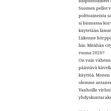
Biopolt­toaineet 
Suomen pel­lot val
polt­toaineista s
si bio­mas­sa kor­
käytetään läm­mi
Liikenne hörp­pää 
hin. Mitähän city
vuona 2020?
On vain vähen­ne
päästävä kävelle
käyt­töä. Mon­en
olemme anta­nee
Van­hoille virhei
yhdyskun­tarak­e