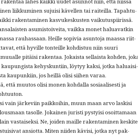
k­en­taa läh­es kaik­ki uudet asun­not niin, että niis­sä
i­nen liikku­mi­nen sujuisi kävellen tai raiteil­la. Tapah­tu­
k­ki rak­en­t­a­mi­nen kasvukeskusten vaikutuspiirissä.
nsalais­ten asum­is­toivei­ta, vaik­ka mon­et halu­a­vatkin
as­sa rauhas­saan. Heille sopivia asun­to­ja maas­sa riit­
­ta­vat, että hyville ton­teille kohdis­tuu niin suuri
i muualle pitäisi rak­en­taa. Jokaista sel­l­aista kohden, jok
kaupungista kehyskun­ti­in, löy­tyy kak­si, jot­ka halu­aisi­
a kaupunki­in, jos heil­lä olisi siihen varaa.
, että muu­tos olisi mon­en kohdal­la sosi­aalis­es­ti ja
 kohtuuton.
isi vain järke­vi­in paikkoi­hin, muun maan arvo lask­isi
lous­maan tasolle. Jokainen juristi pysty­isi osoit­ta­maan
ain vas­taisek­si. Ne, joiden maille rak­en­t­a­mi­nen keskite
as­tu­isi­vat ansiot­ta. Miten niiden kävisi, jot­ka nyt pak­