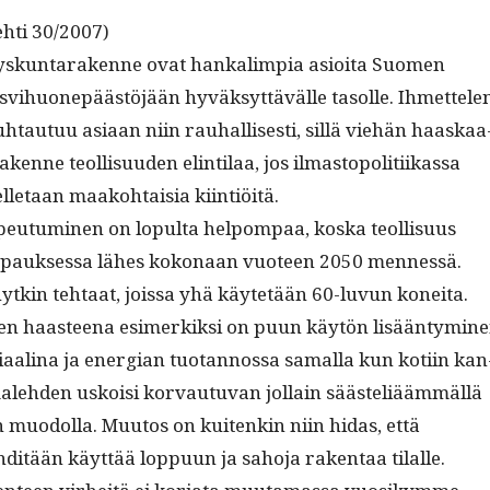
hti 30/2007)
skun­tarakenne ovat han­kalimpia asioi­ta Suomen
asvi­huonepäästöjään hyväksyt­tävälle tasolle. Ihmette­le
suh­tau­tuu asi­aan niin rauhal­lis­es­ti, sil­lä viehän haaskaa
nne teol­lisu­u­den elin­ti­laa, jos ilmastopoli­ti­ikas­sa
l­letaan maako­htaisia kiintiöitä.
peu­tu­mi­nen on lop­ul­ta helpom­paa, kos­ka teol­lisu­us
apauk­ses­sa läh­es kokon­aan vuo­teen 2050 men­nessä.
nytkin tehtaat, jois­sa yhä käytetään 60-luvun konei­ta.
­u­den haas­teena esimerkik­si on puun käytön lisään­tymi­n
i­aali­na ja ener­gian tuotan­nos­sa samal­la kun koti­in kan
le­hden uskoisi kor­vau­tu­van jol­lain säästeliääm­mäl­lä
en muodol­la. Muu­tos on kuitenkin niin hidas, että
ditään käyt­tää lop­pu­un ja saho­ja rak­en­taa tilalle.