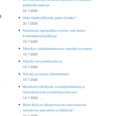
perhettään mukaan.
22.7.2026
t­
Onko Garden Helsinki järkevä hanke?
20.7.2026
Sunnuntain tuplapalkka ei nosta vaan laskee
keskimääräisiä palkkoja
19.7.2026
Tekoälyn vallankumouksessa ongelma on nopeus
19.7.2026
Tekoäly terveydenhuollossa
16.7.2026
Tekoäly ja työajan lyhentäminen
15.7.2026
.
Huomioita tekoälystä, sosiaalipolitiikasta ja
työnvälityksestä ja työttömyysturvasta
14.7.2026
Miten Kela on alkanut korvata lainvastaisesti
sairaaloissa annosteltavia lääkkeitä?
12.7.2026