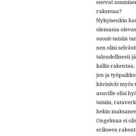
enevat asumisen ka
rakentaa?
Nykyisenkin kaupu
ole­mas­sa olev­a
suosit-taisi­in tar
nen olisi selväst
taloudel­lis­es­ti
kallis rak­en­taa,
jen ja työ­paikko
kävi­sivät myös t
asuville olisi hyö
taisi­in, rataver
hekin mak­sa­ne
Ongel­maa ei olis
erik­seen rak­en­