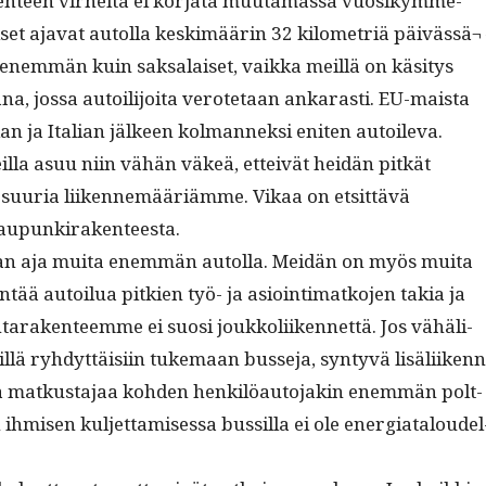
n­teen virheitä ei kor­ja­ta muu­ta­mas­sa vuosikymme­
iset aja­vat autol­la keskimäärin 32 kilo­metriä päivässä¬
enem­män kuin sak­salaiset, vaik­ka meil­lä on käsi­tys
, jos­sa autoil­i­joi­ta verote­taan ankarasti. EU-maista
n ja Ital­ian jäl­keen kol­man­nek­si eniten autoileva.
il­la asuu niin vähän väkeä, etteivät hei­dän pitkät
 suuria liiken­nemääriämme. Vikaa on etsit­tävä
aupunkirakenteesta.
n aja mui­ta enem­män autol­la. Mei­dän on myös mui­ta
ää autoilua pitkien työ- ja asioin­ti­matko­jen takia ja
arak­en­teemme ei suosi joukkoli­iken­net­tä. Jos vähäli­
t­eil­lä ryhdyt­täisi­in tuke­maan busse­ja, syn­tyvä lisäli­iken
tää matkus­ta­jaa kohden henkilöau­to­jakin enem­män polt­
 ihmisen kul­jet­tamises­sa bus­sil­la ei ole ener­giat­aloudel