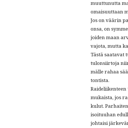
muut­tunut­ta maa
omaisu­ut­taan m
Jos on väärin pa
onsa, on sym­metri
joiden maan arvo
vajo­ta, mut­ta k
Tästä saata­vat tu
tulon­si­ir­to­ja 
mälle rahaa sääs
tontista.
Raideli­iken­teen
mukaista, jos rada
kulut. Parhait­en 
isoitu­uhan edul
johtaisi järkeväm­