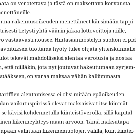
­ta on verotet­ta­va ja tästä on mak­set­ta­va kor­vaus­ta
enettäneille.
n­na raken­nu­soikeu­den menet­täneet kär­simään tap­pi­
s­es­ti tietysti yhtä väärin jakaa lot­tovoit­to­ja niille,
 vas­taavasti nousee. Hin­tasään­nöste­lyn suo­hon ei pi
aavoituk­sen tuot­ta­ma hyö­ty tulee ohja­ta yhteiskun­nalle
lot tekevät mah­dol­lisek­si alen­taa vero­tus­ta ja nos­taa
niin, että niil­läkin, jota nyt joutu­vat hakeu­tu­maan syr­jem­
tääk­seen, on varaa mak­saa vähän kalli­im­mas­ta
 tar­iffien alen­tamises­sa ei olisi mitään epäoikeu­den­
n vaiku­tus­pi­iris­sä ole­vat mak­saisi­vat itse kiin­teät
se kävisi kohden­netul­la kiin­teistöverol­la, sil­lä kap­i­tal­
li­nen liiken­ney­hteys maan arvoon. Tämä mak­su­ta­pa
pään val­in­taan liiken­nemuo­to­jen välil­lä, kuin kiin­tei­