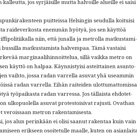
lleut­ta, jos syr­jäisille mut­ta halvoille alueille ei saisi
nki­rak­en­teen puit­teis­sa Helsin­gin seudul­la koi­tu­isi
s­ta raide­v­erkos­ta enem­män hyö­tyä, jos sen käyt­töä
­if­fipoli­ti­ikalla niin, että junal­la ja metrol­la matkus­t­a­mi­
i bus­sil­la matkus­tamista halvem­paa. Tämä vas­taisi
 järkevää mar­gin­aal­i­hin­noit­telua, sil­lä vaik­ka metro on
 sen käyt­tö on hal­paa. Käyn­nisty­isi asteit­tainen asun­to­
­jen vai­h­to, jos­sa radan var­rel­la asu­vat yhä use­am­min
öis­sä radan var­rel­la. Eihän raitei­den ulot­tumat­tomis­sa
­tyä työ­paikas­ta radan var­res­sa. Jos täl­laista ehdotet­
kon ulkop­uolel­la asu­vat protestoisi­vat rajusti. Ovathan
et verois­saan metron rakentamisesta.
i, jos alun perinkään ei olisi saanut rak­en­taa kuin vain
tamiseen erik­seen osoite­tulle maalle, kuten on asian­lai­t