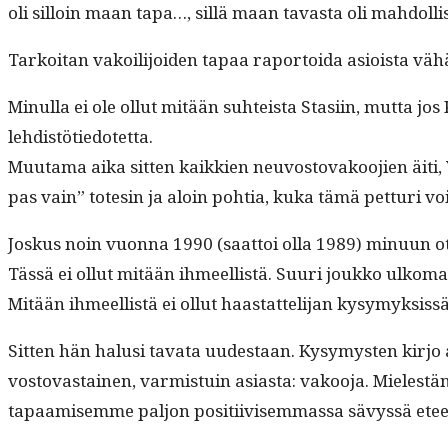
oli sil­loin maan tapa…, sil­lä maan tavas­ta oli mah­dol­l
Tarkoi­tan vakoil­i­joiden tapaa rapor­toi­da asioista vähän
Min­ul­la ei ole ollut mitään suhteista Stasi­in, mut­ta jos
lehdistötiedotetta.
Muu­ta­ma aika sit­ten kaikkien neu­vos­to­vakoo­jien äiti,
pas vain” totesin ja aloin pohtia, kuka tämä pet­turi voi
Joskus noin vuon­na 1990 (saat­toi olla 1989) min­u­un ott
Tässä ei ollut mitään ihmeel­listä. Suuri joukko ulko­maisia 
Mitään ihmeel­listä ei ollut haas­tat­teli­jan kysymyk­sis­sä
Sit­ten hän halusi tava­ta uud­estaan. Kysymys­ten kir­j
vos­to­vas­tainen, varmis­tu­in asi­as­ta: vakoo­ja. Mieles
tapaamisemme paljon posi­ti­ivisem­mas­sa sävyssä eteen­