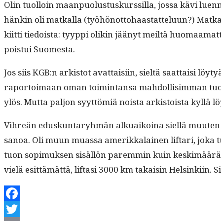
Olin tuol­loin maan­puo­lus­tuskurssil­la, jos­sa kävi lue
hänkin oli matkalla (työhönot­to­haas­tat­telu­un?) Matkall
kiit­ti tiedoista: tyyp­pi olikin jäänyt meiltä huo­maa­m
pois­tui Suomesta.
Jos siis KGB:n ark­istot avat­taisi­in, sieltä saat­taisi 
rapor­toimaan oman toim­intansa mah­dol­lisim­man tuot­toisa
ylös. Mut­ta paljon syyt­tömiä noista ark­istoista kyl­lä löy­
Vihreän eduskun­taryh­män alkuaikoina siel­lä muuten vierai
sanoa. Oli muun muas­sa amerikkalainen lif­tari, joka tu
tuon sopimuk­sen sisäl­lön parem­min kuin keskimääräi­ne
vielä esit­tämät­tä, lif­tasi 3000 km takaisin Helsinki­in. 
Facebook