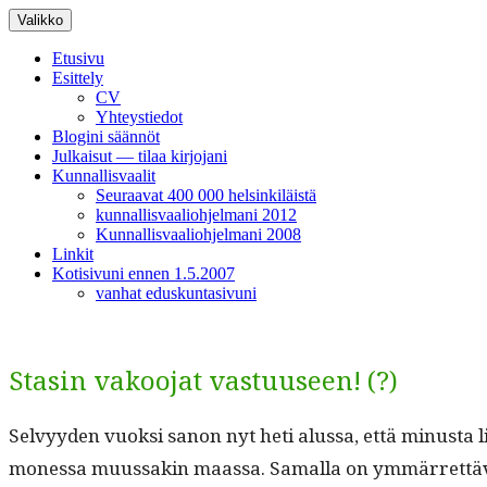
Siirry
Valikko
sisältöön
Etusivu
Esittely
CV
Yhteystiedot
Blogini säännöt
Julkaisut — tilaa kirjojani
Kunnallisvaalit
Seuraavat 400 000 helsinkiläistä
kunnallisvaaliohjelmani 2012
Kunnallisvaaliohjelmani 2008
Linkit
Kotisivuni ennen 1.5.2007
vanhat eduskuntasivuni
Stasin vakoojat vastuuseen! (?)
Selvyy­den vuok­si sanon nyt heti alus­sa, että minus­ta li
mon­es­sa muus­sakin maas­sa. Samal­la on ymmär­ret­tävä,