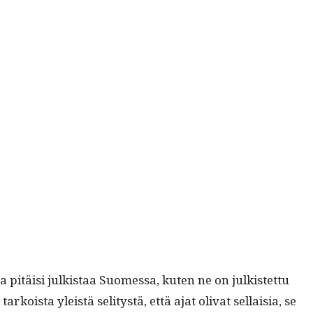
 pitäisi julk­istaa Suomes­sa, kuten ne on julk­istet­tu
rkoista yleistä seli­tys­tä,
että ajat oli­vat sel­l­aisia, se