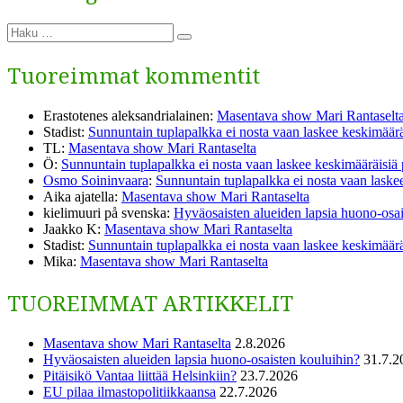
Etsi:
Haku
Tuoreimmat kommentit
Erastotenes aleksandrialainen
:
Masentava show Mari Rantaselt
Stadist
:
Sunnuntain tuplapalkka ei nosta vaan laskee keskimäärä
TL
:
Masentava show Mari Rantaselta
Ö
:
Sunnuntain tuplapalkka ei nosta vaan laskee keskimääräisiä
Osmo Soininvaara
:
Sunnuntain tuplapalkka ei nosta vaan laske
Aika ajatella
:
Masentava show Mari Rantaselta
kielimuuri på svenska
:
Hyväosaisten alueiden lapsia huono-osai
Jaakko K
:
Masentava show Mari Rantaselta
Stadist
:
Sunnuntain tuplapalkka ei nosta vaan laskee keskimäärä
Mika
:
Masentava show Mari Rantaselta
TUOREIMMAT ARTIKKELIT
Masentava show Mari Rantaselta
2.8.2026
Hyväosaisten alueiden lapsia huono-osaisten kouluihin?
31.7.2
Pitäisikö Vantaa liittää Helsinkiin?
23.7.2026
EU pilaa ilmastopolitiikkaansa
22.7.2026