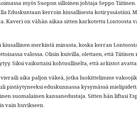
n­noimas­sa myös Suo­pon sil­loinen johta­ja Sep­po Tiiti­ne
a Eduskun­taan ker­roin kiusal­lis­es­ta kotiryssästäni. Muu
at­ta. Kaveri on vähän aikaa sit­ten karkotet­tu Lon­toos­t
löy­tyä kiusalli­nen merk­in­tä minus­ta, kos­ka ker­ran Lon
s­sa val­os­sa. Olisin kuiv­il­la, olet­taen, että Tiiti­nen 
tyy. Sik­si vaikut­taisi kohtu­ulliselta, että ark­istot avat­t
li aika paljon väkeä, jot­ka luokit­te­limme vakoo­jik­si ta
li pistäy­tyneek­si eduskun­nas­sa kysymässä mielipi­det­
n suo­ma­lainen kansane­dus­ta­ja. Sit­ten hän lif­tasi Es
Siis vain huvikseen.