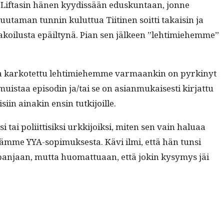
n. Lif­tasin hänen kyy­dis­sään eduskun­taan, jonne
­ta­man tun­nin kulut­tua Tiiti­nen soit­ti takaisin ja
a vakoilus­ta epäiltynä. Pian sen jäl­keen ”lehtimiehemme”
­toos­ta karkotet­tu lehtimiehemme var­maankin on pyrkinyt
muis­taa episodin ja/tai se on asian­mukaises­ti kir­jat­tu
aisi­in ainakin ensin tutkijoille.
i poli­it­tisik­si urkki­joik­si, miten sen vain halu­aa
tämme YYA-sopimuk­ses­ta. Kävi ilmi, että hän tun­si
pan­jaan, mut­ta huo­mat­tuaan, että jokin kysymys jäi