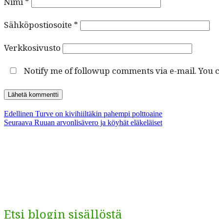
Nimi
*
Sähköpostiosoite
*
Verkkosivusto
Notify me of followup comments via e-mail. You 
Artikkelien
Edellinen
Edellinen
Turve on kivihiiltäkin pahempi polttoaine
Seuraava
artikkeli:
Seuraava
Ruuan arvonlisävero ja köyhät eläkeläiset
selaus
artikkeli:
Etsi blogin sisällöstä