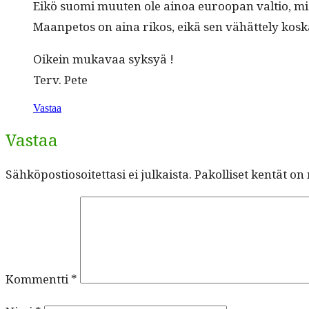
Eikö suo­mi muuten ole ain­oa euroopan val­tio, mis­s
Maan­petos on aina rikos, eikä sen vähät­te­ly kos
Oikein mukavaa syksyä !
Terv. Pete
Vastaa
Vastaa
Sähköpostiosoitettasi ei julkaista.
Pakolliset kentät on
Kommentti
*