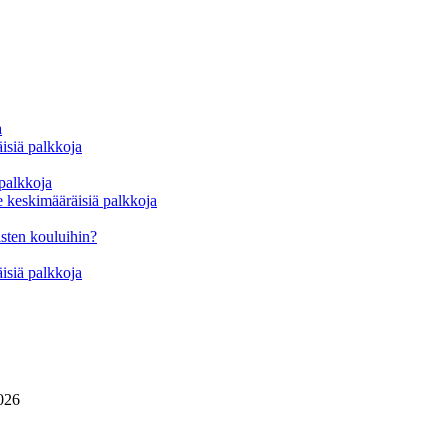
a
isiä palkkoja
 palkkoja
e keskimääräisiä palkkoja
sten kouluihin?
isiä palkkoja
026