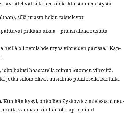
tavoit­te­liv­at sil­lä henkilöko­htaista menestystä.
­taan), sil­lä uras­ta hekin taistelevat.
tapah­tu­vat pitkään aikaa – pitäisi alkaa rus­ta­ta
ttä heil­lä oli tietolähde myös vihrei­den paris­sa. ”Kap­
a.
a, joka halusi haas­tatel­la min­ua Suomen vihre­itä.
ka sil­loin oli­vat uusi ilmiö poli­it­tisel­la kar­tal­la.
una. Kun hän kysyi, onko Ben Zyskow­icz mielestäni neu­
toa, mut­ta var­maankin hän oli rapor­toin­ut