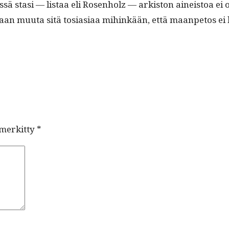
ä stasi — lis­taa eli Rosen­holz — ark­iston aineis­toa ei o
kaan muu­ta sitä tosi­asi­aa mihinkään, että maan­petos 
 merkitty
*