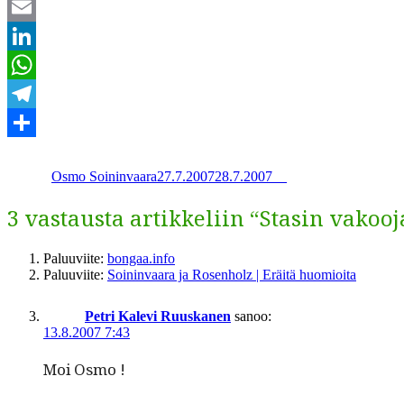
Twitter
Email
LinkedIn
WhatsApp
Telegram
Kirjoittaja
Julkaistu
Kategoriat
Avainsanat
Share
Osmo Soininvaara
27.7.2007
28.7.2007
_
_
3 vastausta artikkeliin “Stasin vakooj
Paluuviite:
bongaa.info
Paluuviite:
Soininvaara ja Rosenholz | Eräitä huomioita
Petri Kalevi Ruuskanen
sanoo:
13.8.2007 7:43
Moi Osmo !