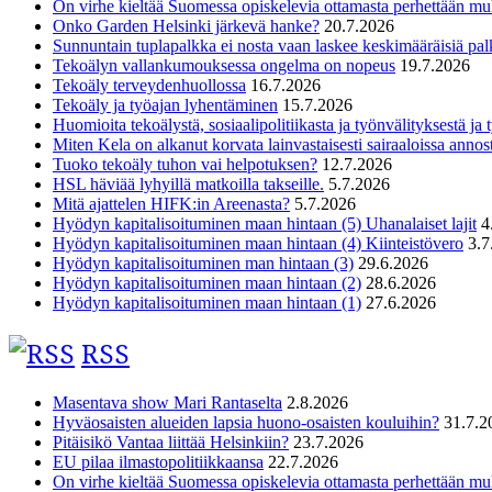
On virhe kieltää Suomessa opiskelevia ottamasta perhettään m
Onko Garden Helsinki järkevä hanke?
20.7.2026
Sunnuntain tuplapalkka ei nosta vaan laskee keskimääräisiä pal
Tekoälyn vallankumouksessa ongelma on nopeus
19.7.2026
Tekoäly terveydenhuollossa
16.7.2026
Tekoäly ja työajan lyhentäminen
15.7.2026
Huomioita tekoälystä, sosiaalipolitiikasta ja työnvälityksestä ja
Miten Kela on alkanut korvata lainvastaisesti sairaaloissa annost
Tuoko tekoäly tuhon vai helpotuksen?
12.7.2026
HSL häviää lyhyillä matkoilla takseille.
5.7.2026
Mitä ajattelen HIFK:in Areenasta?
5.7.2026
Hyödyn kapitalisoituminen maan hintaan (5) Uhanalaiset lajit
4
Hyödyn kapitalisoituminen maan hintaan (4) Kiinteistövero
3.7
Hyödyn kapitalisoituminen man hintaan (3)
29.6.2026
Hyödyn kapitalisoituminen maan hintaan (2)
28.6.2026
Hyödyn kapitalisoituminen maan hintaan (1)
27.6.2026
RSS
Masentava show Mari Rantaselta
2.8.2026
Hyväosaisten alueiden lapsia huono-osaisten kouluihin?
31.7.2
Pitäisikö Vantaa liittää Helsinkiin?
23.7.2026
EU pilaa ilmastopolitiikkaansa
22.7.2026
On virhe kieltää Suomessa opiskelevia ottamasta perhettään m