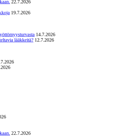
ukaan.
22.7.2026
kkoja
19.7.2026
 työttömyysturvasta
14.7.2026
eltavia lääkkeitä?
12.7.2026
.7.2026
.2026
026
ukaan.
22.7.2026