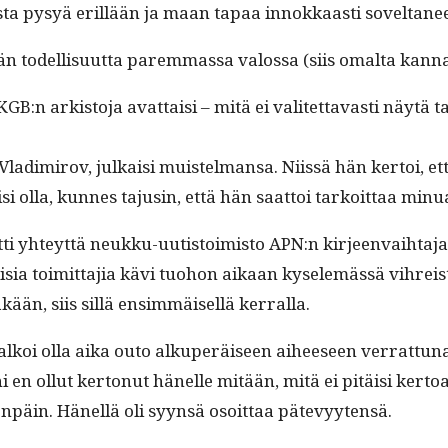
ista pysyä eril­lään ja maan tapaa innokkaasti sovelta­ne­et 
 todel­lisu­ut­ta parem­mas­sa val­os­sa (siis oma­l­ta kannal
 KGB:n ark­isto­ja avat­taisi – mitä ei valitet­tavasti näytä 
 Vladimirov, julka­isi muis­tel­mansa. Niis­sä hän ker­toi, e
si olla, kunnes tajusin, että hän saat­toi tarkoit­taa minu
i yhteyt­tä neukku-uutis­toimis­to APN:n kir­jeen­vai­h­ta­j
toimit­ta­jia kävi tuo­hon aikaan kyse­lemässä vihreistä, jot­
kään, siis sil­lä ensim­mäisel­lä kerralla.
o alkoi olla aika outo alku­peräiseen aiheeseen ver­rat­t
täni en ollut ker­tonut hänelle mitään, mitä ei pitäisi ker­
päin. Hänel­lä oli syyn­sä osoit­taa pätevyytensä.