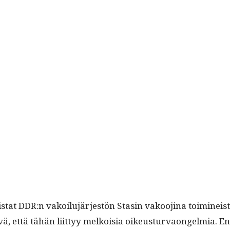
s­tat DDR:n vakoilu­jär­jestön Stasin vakoo­ji­na toimineista
 että tähän liit­tyy melkoisia oikeustur­vaon­gelmia. En ta