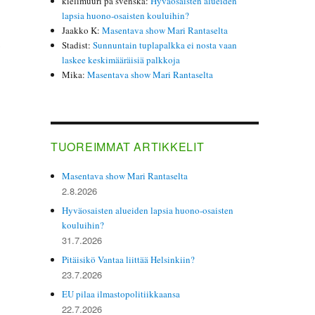
kielimuuri på svenska
:
Hyväosaisten alueiden
lapsia huono-osaisten kouluihin?
Jaakko K
:
Masentava show Mari Rantaselta
Stadist
:
Sunnuntain tuplapalkka ei nosta vaan
laskee keskimääräisiä palkkoja
Mika
:
Masentava show Mari Rantaselta
TUOREIMMAT ARTIKKELIT
.
Masentava show Mari Rantaselta
2.8.2026
Hyväosaisten alueiden lapsia huono-osaisten
kouluihin?
31.7.2026
Pitäisikö Vantaa liittää Helsinkiin?
23.7.2026
EU pilaa ilmastopolitiikkaansa
22.7.2026