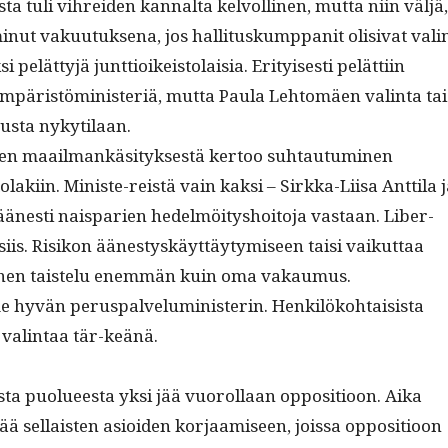
mas­ta tuli vihrei­den kannal­ta kelvolli­nen, mut­ta niin väljä,
in­ut vaku­u­tuk­se­na, jos hal­li­tuskump­pan­it oli­si­vat vali
i pelät­tyjä junt­tioikeis­to­laisia. Eri­tyis­es­ti pelät­ti­in
mpäristömin­is­ter­iä, mut­ta Paula Lehtomäen val­in­ta tai
us­ta nykytilaan.
ien maail­mankäsi­tyk­ses­tä ker­too suh­tau­tu­mi­nen
laki­in. Min­iste-reistä vain kak­si – Sirk­ka-Liisa Antti­la 
änesti nais­parien hedelmöi­tyshoito­ja vas­taan. Lib­er­
iis. Risikon äänestyskäyt­täy­tymiseen taisi vaikut­taa
äi­nen tais­telu enem­män kuin oma vakaumus.
 hyvän perus­palve­lu­min­is­terin. Henkilöko­htai­sista
 val­in­taa tär-keänä.
­ta puolueesta yksi jää vuorol­laan oppo­si­tioon. Aika
ää sel­l­ais­ten asioiden kor­jaamiseen, jois­sa oppo­si­tioon