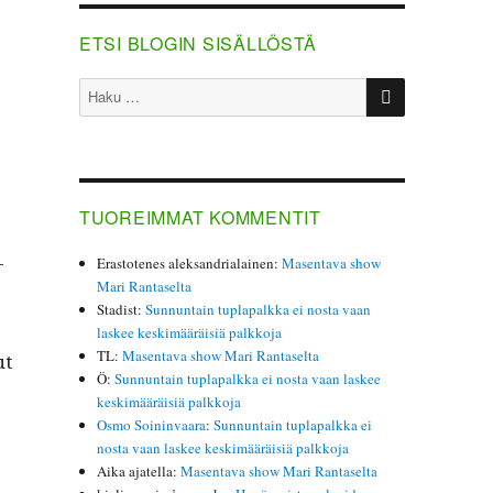
ETSI BLOGIN SISÄLLÖSTÄ
HAKU
Etsi:
TUOREIMMAT KOMMENTIT
­
Erastotenes aleksandrialainen
:
Masentava show
Mari Rantaselta
Stadist
:
Sunnuntain tuplapalkka ei nosta vaan
laskee keskimääräisiä palkkoja
TL
:
Masentava show Mari Rantaselta
ut
Ö
:
Sunnuntain tuplapalkka ei nosta vaan laskee
keskimääräisiä palkkoja
Osmo Soininvaara
:
Sunnuntain tuplapalkka ei
nosta vaan laskee keskimääräisiä palkkoja
Aika ajatella
:
Masentava show Mari Rantaselta