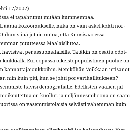
hti 17/2007)
is­sa ei tapah­tunut mitään kummempaa.
ti ääniä kokoomuk­selle, mikä on vain askel kohti nor­
 Onhan siinä jotain outoa, että Kuu­sisaa­res­sa
em­man puut­teessa Maalaisliittoa.
t hävi­sivät perus­suo­ma­laisille. Tätäkin on osat­tu odot­
in kaikkial­la Euroopas­sa oikeistopop­ulisti­nen puolue on
 kan­nat­ta­ja­joukkoi­hin. Meniköhän Voikkaan irti­san­ot
han niin kuin piti, kun se johti porvarihallitukseen?
sem­mis­to hävisi demografi­alle. Edel­lis­ten vaalien jäl­
ioikeutet­tua on kuol­lut. ja neljän­nesmiljoona on saan
uoris­sa on vasem­mis­to­laisia selvästi vähem­män kuin