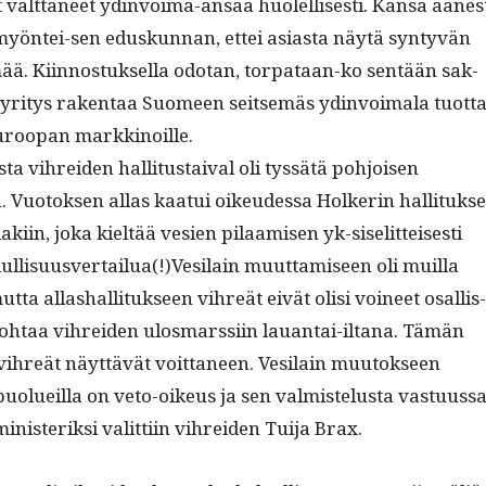
vält­täneet ydin­voima-ansaa huolel­lis­es­ti. Kansa äänes
yön­tei-sen eduskun­nan, ettei asi­as­ta näytä syn­tyvän
mää. Kiin­nos­tuk­sel­la odotan, tor­pataan-ko sen­tään sak­
yri­tys rak­en­taa Suomeen seit­semäs ydin­voimala tuot­ta
roopan markkinoille.
ta vihrei­den hal­li­tus­taival oli tyssätä pohjoisen
. Vuo­tok­sen allas kaa­tui oikeudessa Holk­erin hal­li­tuk­s
ki­in, joka kieltää vesien pilaamisen yk-siselit­teis­es­ti
llisuusvertailua(!)Vesilain muut­tamiseen oli muil­la
t­ta allashal­li­tuk­seen vihreät eivät olisi voineet osal­lis­
johtaa vihrei­den ulos­marssi­in lauan­tai-iltana. Tämän
hreät näyt­tävät voit­ta­neen. Vesi­lain muu­tok­seen
us­puolueil­la on veto-oikeus ja sen valmis­telus­ta vas­tu­us­s
n­is­terik­si valit­ti­in vihrei­den Tui­ja Brax.