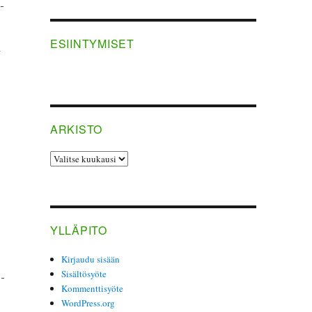
­
ESIINTYMISET
n
ARKISTO
ARKISTO
YLLÄPITO
Kirjaudu sisään
Sisältösyöte
o­
Kommenttisyöte
WordPress.org