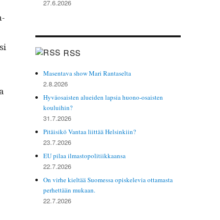
27.6.2026
n­
si
RSS
Masentava show Mari Rantaselta
2.8.2026
ja
Hyväosaisten alueiden lapsia huono-osaisten
kouluihin?
31.7.2026
Pitäisikö Vantaa liittää Helsinkiin?
23.7.2026
EU pilaa ilmastopolitiikkaansa
22.7.2026
On virhe kieltää Suomessa opiskelevia ottamasta
perhettään mukaan.
22.7.2026