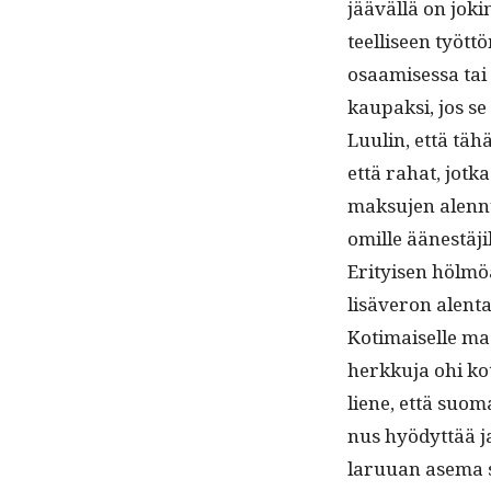
jääväl­lä on jokin
teel­liseen työt­
osaamises­sa tai 
kau­pak­si, jos s
Luulin, että tähä
että rahat, jot­ka
mak­su­jen alen­n
omille äänestäjil
Eri­tyisen hölmö
lisäveron alen­t
Koti­maiselle maa
herkku­ja ohi kot
liene, että suo­ma
nus hyödyt­tää ja k
laru­uan ase­ma 