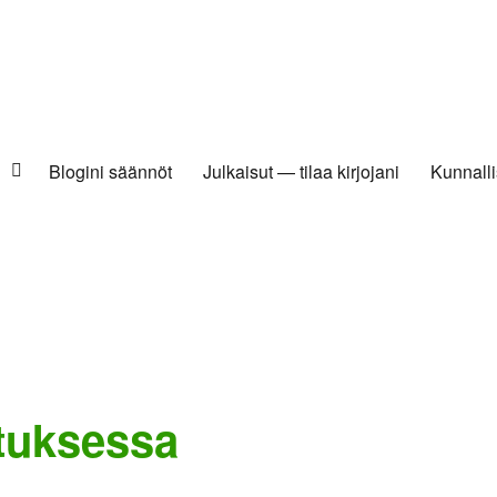
Blogini säännöt
Julkaisut — tilaa kirjojani
Kunnalli
ituksessa