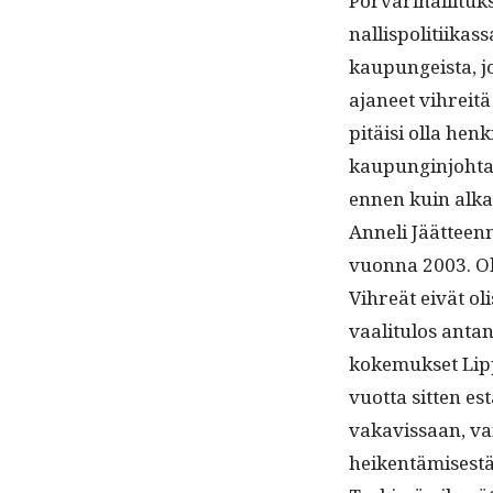
Por­var­i­hal­li­tu
nal­lispoli­ti­ik
kaupungeista, jo
aja­neet vihre­i
pitäisi olla hen
kaupung­in­jo­ht
ennen kuin alka
Anneli Jäät­teen­m
vuon­na 2003. Olin
Vihreät eivät olisi
vaal­i­t­u­los ant
koke­muk­set Lip­
vuot­ta sit­ten e
vakavis­saan, va
heikentämisestä