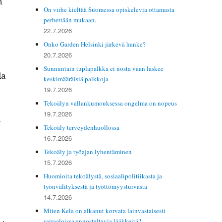
n
On virhe kieltää Suomessa opiskelevia ottamasta
perhettään mukaan.
22.7.2026
Onko Garden Helsinki järkevä hanke?
20.7.2026
Sunnuntain tuplapalkka ei nosta vaan laskee
la
keskimääräisiä palkkoja
19.7.2026
Tekoälyn vallankumouksessa ongelma on nopeus
19.7.2026
­
Tekoäly terveydenhuollossa
16.7.2026
Tekoäly ja työajan lyhentäminen
15.7.2026
Huomioita tekoälystä, sosiaalipolitiikasta ja
työnvälityksestä ja työttömyysturvasta
14.7.2026
Miten Kela on alkanut korvata lainvastaisesti
sairaaloissa annosteltavia lääkkeitä?