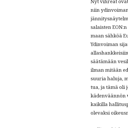
Nyt vihreät ovat 
niin ydin­voimam
jän­ni­tys­näytel
salais­ten EON:n 
maan sähköä Eu
Ydin­voiman sijas­
allashankkeisi­in
säätämään vesi­la
ilman mitään edu
suuria halu­ja, mu
tua, ja tämä oli 
käden­vään­nön vi
kaikil­la hal­li­t
ole­vak­si oikeusmi