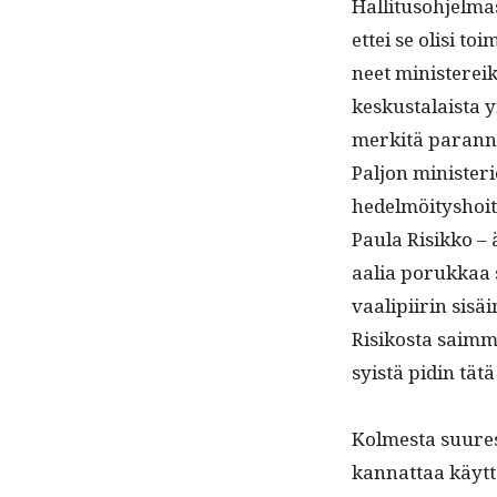
Hal­li­tu­so­hjel­
ettei se olisi toim
neet min­is­tereik­s
keskusta­laista y
merk­itä paran­n
Paljon min­is­te­r
hedelmöi­tyshoito­
Paula Risikko – ä
aalia porukkaa s
vaalipi­irin sis
Risikos­ta saimme
syistä pidin tätä
Kolmes­ta suures
kan­nat­taa käyt­t