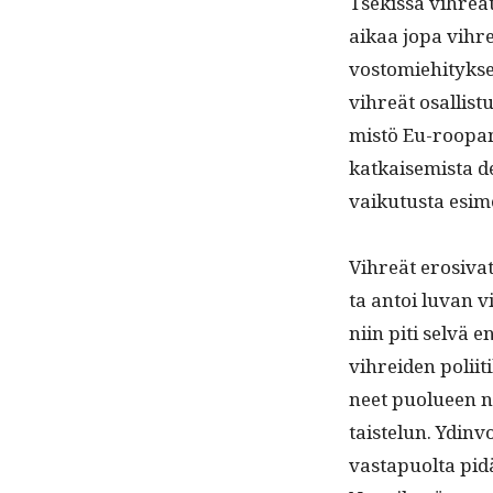
Tsekissä vihreät 
aikaa jopa vihreä
vos­tomiehi­tyk­
vihreät osal­lis­
mistö Eu-roopan 
katkaisemista de
vaiku­tus­ta esim
Vihreät ero­si­vat
ta antoi luvan v
niin piti selvä en
vihrei­den poli­i
neet puolueen nu
tais­telun. Ydin­
vastapuol­ta pid