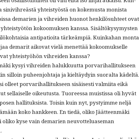
k­seen osal­lis­tu­mi­nen oli vihreiltä iso lin­jaratkaisu. Kun­
as­sa sinivihreästä yhteistyöstä on koke­mus­ta monista
is­sa demarien ja vihrei­den huonot henkilö­suh­teet ovat
tä yhteistyötön kokoomuk­sen kanssa. Sisältökysymys­ten
kilöko­htaisia antipa­tioi­ta tärkeämpiä. Kuinka­han mon­ta
a­jaa demar­it aiko­vat vielä menet­tää kokoomuk­selle
­vat yhteistyöhön vihrei­den kanssa?
ä­ki kysyi vihrei­den halukku­ut­ta por­var­i­hal­li­tuk­seen
 sil­loin puheen­jo­hta­ja ja kieltäy­dyin suo­ral­ta kädeltä
 olleet por­var­i­hal­li­tuk­seen sisäis­es­ti valmi­ita eikä
anut sel­l­aiselle oikeu­tus­ta. Tuoreessa muis­tis­sa oli hyvät
posen hal­li­tuk­sista. Toisin kuin nyt, pysty­imme neljä
stämään koko han­kkeen. En tiedä, oliko Jäät­teen­mä­ki
i oliko kyse vain demarien neu­vot­telu­ase­man
.