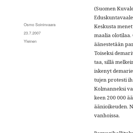
(Suomen Kuvale­
Eduskun­tavaale
Kirjoittaja
Osmo Soininvaara
Keskus­ta menet­
Julkaistu
23.7.2007
maalia oloti­laa.
Kategoriat
Yleinen
äänestetään
par
Toisek­si demar­i
taa, sil­lä melke
iskenyt demarien
tu­jen protesti i
Kol­man­nek­si va
keen 200 000 ään
äänioikeu­den. N
vanhoissa.