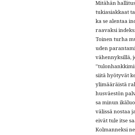
Mitähän hal­li­tu
tuki­asi­akkaat 
ka se alen­taa i
raavak­si indeks
Toinen turha muu­
u­den paran­tamise
vähen­nyk­sil­lä, 
”tulon­hankkimis
siitä hyö­tyvät k
ylimääräistä raha
husväestön palve
sa min­un ikälu­o
välis­sä nos­taa 
eivät tule itse 
Kol­man­nek­si ne