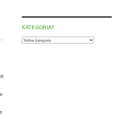
­
KATEGORIAT
­
Kategoriat
ä
on
s­
t