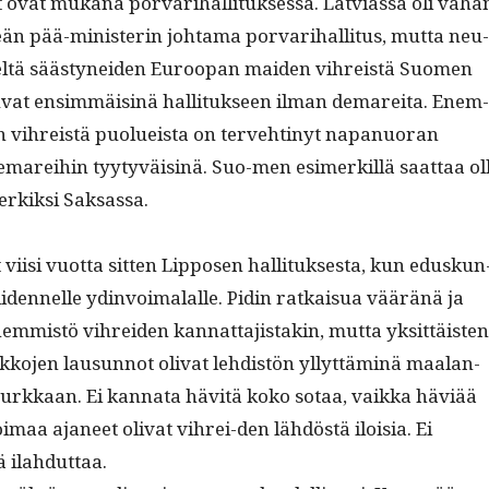
ovat mukana por­var­i­hal­li­tuk­ses­sa. Latvi­as­sa oli vähä
n pää-min­is­terin johta­ma por­var­i­hal­li­tus, mut­ta neu­
seltä säästynei­den Euroopan maid­en vihreistä Suomen
tu­vat ensim­mäis­inä hal­li­tuk­seen ilman demare­i­ta. Enem­
vihreistä puolueista on ter­ve­htinyt napan­uo­ran
marei­hin tyy­tyväis­inä. Suo-men esimerkil­lä saat­taa ol
erkik­si Saksassa.
 viisi vuot­ta sit­ten Lip­posen hal­li­tuk­ses­ta, kun eduskun
iiden­nelle ydin­voimalalle. Pidin ratkaisua vääränä ja
em­mistö vihrei­den kan­nat­ta­jis­takin, mut­ta yksit­täis­ten
tikko­jen lausun­not oli­vat lehdis­tön yllyt­täminä maalan­
rkkaan. Ei kan­na­ta hävitä koko sotaa, vaik­ka häviää
voimaa aja­neet oli­vat vihrei-den lähdöstä iloisia. Ei
ä ilahduttaa.