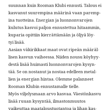
suun­nan kuin Rooman Klu­bi ennusti. Talous ei
kas­vanut suuremp­ina määrinä vaan paremp­
ina tuot­teina. Ener­gian ja luon­non­va­ro­jen
kulu­tus kasvoi paljon ennustet­tua hitaam­min,
kuparia opit­ti­in kier­rät­tämään ja öljyä löy­
tyi lisää.
Aasian väkirikkaat maat ovat ripeän määräl­
lisen kasvun vai­heessa. Niiden nousu köy­hyy­
destä lisää huimasti luon­non­va­ro­jen kysyn­
tää. Se on nos­tanut ja nos­taa edelleen met­al­
lien ja ener­gian hin­taa. Olemme palan­neet
Rooman Klu­bin ennus­ta­malle tielle.
Myös vil­jelysmaan arvo kas­vaa. Väestönkasvu
lisää ruuan kysyn­tää, ilmas­ton­muu­tos
vaikeut­taa maat­alous­tuotan­toa ja lihan kas­