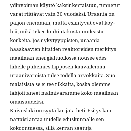
ydin­voiman käyt­tö kaksinker­tais­tuu, tun­netut
varat riit­tävät vain 30 vuodek­si. Uraa­nia on
paljon enem­män, mut­ta esi­in­tyvät ovat köy­
hiä, mikä tekee louhin­takus­tan­nuk­sista
korkei­ta. Jos nyky­tyyp­pis­ten, uraa­nia
haaskaavien hitaiden reak­tor­ei­den merk­i­tys
maail­man ener­giahuol­los­sa nousee edes
lähelle puhemies Lip­posen kaavaile­maa,
uraani­varoista tulee todel­la arvokkai­ta. Suo­
ma­lai­sista se ei tee rikkai­ta, kos­ka olemme
lahjoit­ta­neet malmi­varamme koko maail­man
omaisuudeksi.
Kaivosla­ki on syytä kor­ja­ta heti. Esi­tys kan­
nat­taisi antaa uudelle eduskun­nalle sen
kokoontues­sa, sil­lä ker­ran saatu­ja