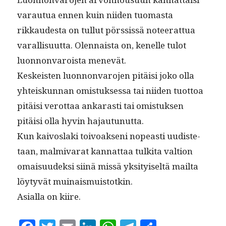
varautua ennen kuin niiden tuo­mas­ta
rikkaud­es­ta on tul­lut pörssis­sä noteer­at­tua
var­al­lisu­ut­ta. Olen­naista on, kenelle tulot
luon­non­va­roista menevät.
Keskeis­ten luon­non­va­ro­jen pitäisi joko olla
yhteiskun­nan omis­tuk­ses­sa tai niiden tuot­toa
pitäisi verot­taa ankarasti tai omis­tuk­sen
pitäisi olla hyvin hajautunutta.
Kun kaivosla­ki toivoak­seni nopeasti uud­is­te­
taan, malmi­varat kan­nat­taa tulki­ta val­tion
omaisu­udek­si siinä mis­sä yksi­tyiseltä mail­ta
löy­tyvät muinaismuistotkin.
Asial­la on kiire.