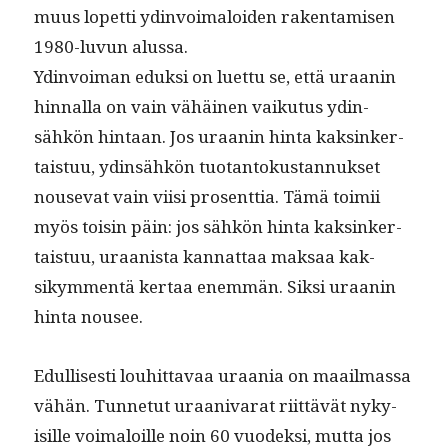
muus lopet­ti ydin­voimaloiden rak­en­tamisen
1980-luvun alussa.
Ydin­voiman eduk­si on luet­tu se, että uraanin
hin­nal­la on vain vähäi­nen vaiku­tus ydin­
sähkön hin­taan. Jos uraanin hin­ta kaksinker­
tais­tuu, ydin­sähkön tuotan­tokus­tan­nuk­set
nou­se­vat vain viisi pros­ent­tia. Tämä toimii
myös toisin päin: jos sähkön hin­ta kaksinker­
tais­tuu, uraanista kan­nat­taa mak­saa kak­
sikym­men­tä ker­taa enem­män. Sik­si uraanin
hin­ta nousee.
Edullis­es­ti louhit­tavaa uraa­nia on maail­mas­sa
vähän. Tun­netut uraani­varat riit­tävät nyky­
isille voimaloille noin 60 vuodek­si, mut­ta jos