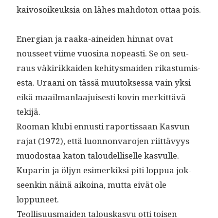
kaivosoikeuk­sia on läh­es mah­do­ton ottaa pois.
Ener­gian ja raa­ka-ainei­den hin­nat ovat
nousseet viime vuosi­na nopeasti. Se on seu­
raus väkirikkaiden kehi­tys­maid­en rikas­tu­mis­
es­ta. Uraani on tässä muu­tok­ses­sa vain yksi
eikä maail­man­laa­juis­es­ti kovin merkit­tävä
tekijä.
Rooman klu­bi ennusti rapor­tis­saan Kasvun
rajat (1972), että luon­non­va­ro­jen riit­tävyys
muo­dostaa katon taloudel­liselle kasvulle.
Kuparin ja öljyn esimerkik­si piti lop­pua jok­
seenkin näinä aikoina, mut­ta eivät ole
loppuneet.
Teol­lisu­us­maid­en talouskasvu otti toisen