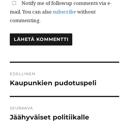
Notify me of followup comments via e-
mail. You can also
subscribe
without
commenting.
Artikkelien
EDELLINEN
selaus
Kaupunkien pudotuspeli
Edellinen
artikkeli:
SEURAAVA
Jäähyväiset politiikalle
Seuraava
artikkeli: