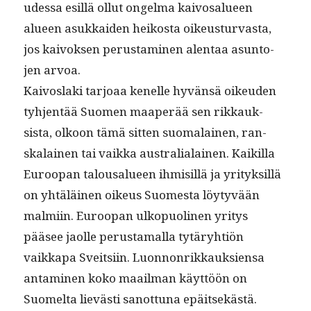
udessa esil­lä ollut ongel­ma kaivos­alueen
alueen asukkaiden heikos­ta oikeustur­vas­ta,
jos kai­vok­sen perus­t­a­mi­nen alen­taa asun­to­
jen arvoa.
Kaivosla­ki tar­joaa kenelle hyvän­sä oikeu­den
tyh­jen­tää Suomen maaperää sen rikkauk­
sista, olkoon tämä sit­ten suo­ma­lainen, ran­
skalainen
tai vaik­ka aus­tralialainen. Kaikil­la
Euroopan talousalueen ihmisil­lä ja yri­tyk­sil­lä
on yhtäläi­nen oikeus Suomes­ta löy­tyvään
malmi­in. Euroopan ulkop­uo­li­nen yri­tys
pääsee jaolle perus­ta­mal­la tytäry­htiön
vaikka­pa Sveit­si­in. Luon­non­rikkauk­sien­sa
anta­mi­nen koko maail­man käyt­töön on
Suomelta lievästi san­ot­tuna epäitsekästä.