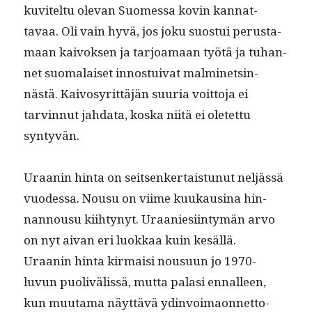
kuvitel­tu ole­van Suomes­sa kovin kan­nat­
tavaa. Oli vain hyvä, jos joku suos­tui perus­ta­
maan kai­vok­sen ja tar­joa­maan työtä ja tuhan­
net suo­ma­laiset innos­tu­i­v­at malminetsin­
nästä. Kaivosyrit­täjän suuria voit­to­ja ei
tarvin­nut jah­da­ta, kos­ka niitä ei oletet­tu
syntyvän.
Uraanin hin­ta on seit­senker­tais­tunut neljässä
vuodessa. Nousu on viime kuukausi­na hin­
nan­nousu kiihtynyt. Uraa­niesi­in­tymän arvo
on nyt aivan eri luokkaa kuin kesällä.
Uraanin hin­ta kir­maisi nousu­un jo 1970-
luvun puo­livälis­sä, mut­ta palasi ennalleen,
kun muu­ta­ma näyt­tävä ydin­voimaon­net­to­