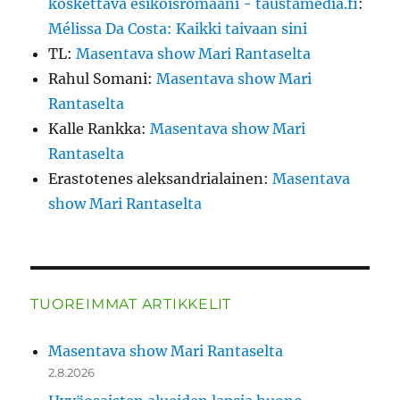
koskettava esikoisromaani - taustamedia.fi
:
Mélissa Da Costa: Kaikki taivaan sini
TL
:
Masentava show Mari Rantaselta
Rahul Somani
:
Masentava show Mari
Rantaselta
Kalle Rankka
:
Masentava show Mari
Rantaselta
Erastotenes aleksandrialainen
:
Masentava
show Mari Rantaselta
TUOREIMMAT ARTIKKELIT
Masentava show Mari Rantaselta
2.8.2026