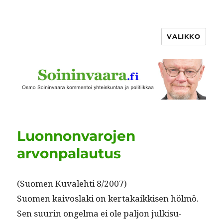
VALIKKO
Luonnonvarojen
arvonpalautus
(Suomen Kuvale­hti 8/2007)
Suomen kaivosla­ki on ker­takaikkisen hölmö.
Sen suurin ongel­ma ei ole paljon julk­isu­