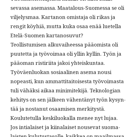
sevas­sa ase­mas­sa. Maat­alous-Suomes­sa se oli
vil­jelysmaa. Kar­tanon omis­ta­ja oli rikas ja
ren­git köy­hiä, mut­ta kuka osaa enää luetel­la
Etelä-Suomen kartanosuvut?
Teol­lis­tu­misen alku­vai­heessa pääomista oli
puutet­ta ja työvoimaa oli yllin kyllin. Työn ja
pääo­man ris­tiri­ita jakoi yhteiskun­taa.
Työväen­lu­okan
sosi­aa­li­nen ase­ma nousi
nopeasti, kun ammat­ti­taitois­es­ta työvoimas­ta
tuli vähäk­si aikaa minimitek­i­jä. Teknolo­gian
kehi­tys on sen jäl­keen vähen­tänyt työn kysyn­
tää ja nos­tanut osaamisen merk­i­tys­tä.
Koulute­tul­la keskilu­okalla menee nyt lujaa.
Jos intialaiset ja kiinalaiset nou­se­vat suo­ma­
lais­ten kulu­tus­ta­solle, kaikkea on maail­mas­sa