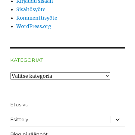
Kirjaudu sisään
Sisältösyöte
Kommenttisyöte
WordPress.org
KATEGORIAT
Kategoriat
Etusivu
näytä
Esittely
alavalik
Blogini säännöt