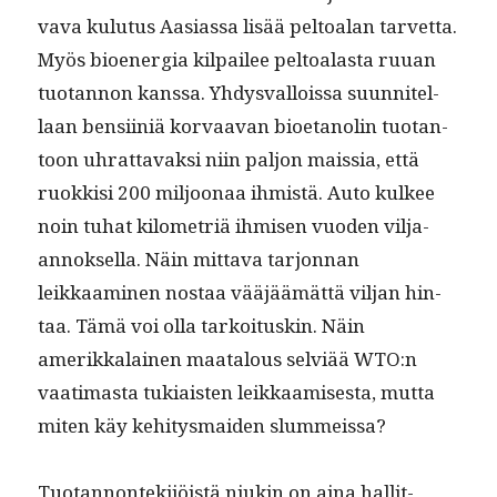
va­va kulu­tus Aasi­as­sa lisää pel­toalan tarvetta.
Myös bioen­er­gia kil­pailee pel­toalas­ta ruuan
tuotan­non kanssa. Yhdys­val­lois­sa suun­nitel­
laan ben­si­iniä kor­vaa­van bioetano­lin tuotan­
toon uhrat­tavak­si niin paljon mais­sia, että
ruokkisi 200 miljoon­aa ihmistä. Auto kul­kee
noin tuhat kilo­metriä ihmisen vuo­den vil­ja-
annok­sel­la. Näin mit­ta­va tar­jon­nan
leikkaami­nen nos­taa vääjäämät­tä vil­jan hin­
taa. Tämä voi olla tarkoi­tuskin. Näin
amerikkalainen maat­alous selviää WTO:n
vaa­ti­mas­ta tuki­ais­ten leikkaamis­es­ta, mut­ta
miten käy kehi­tys­maid­en slummeissa?
Tuotan­non­tek­i­jöistä niukin on aina hal­lit­