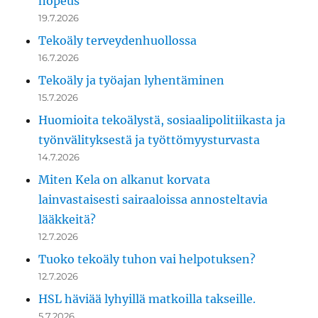
nopeus
19.7.2026
Tekoäly terveydenhuollossa
16.7.2026
Tekoäly ja työajan lyhentäminen
15.7.2026
Huomioita tekoälystä, sosiaalipolitiikasta ja
työnvälityksestä ja työttömyysturvasta
14.7.2026
Miten Kela on alkanut korvata
lainvastaisesti sairaaloissa annosteltavia
lääkkeitä?
12.7.2026
Tuoko tekoäly tuhon vai helpotuksen?
12.7.2026
HSL häviää lyhyillä matkoilla takseille.
5.7.2026