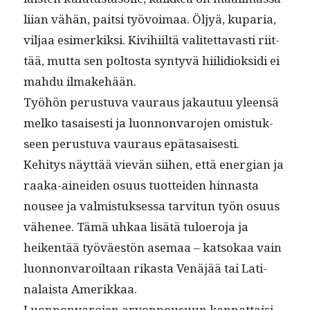
liian vähän, pait­si työvoimaa. Öljyä, kuparia,
vil­jaa esimerkik­si. Kivi­hi­iltä valitet­tavasti riit­
tää, mut­ta sen poltos­ta syn­tyvä hiilid­iok­si­di ei
mah­du ilmakehään.
Työhön perus­tu­va vau­raus jakau­tuu yleen­sä
melko tasais­es­ti ja luon­non­va­ro­jen omis­tuk­
seen perus­tu­va vau­raus epätasaisesti.
Kehi­tys näyt­tää vievän siihen, että ener­gian ja
raa­ka-ainei­den osu­us tuot­tei­den hin­nas­ta
nousee ja valmis­tuk­ses­sa tarvi­tun työn osu­us
vähe­nee. Tämä uhkaa lisätä tulo­ero­ja ja
heiken­tää työväestön ase­maa – kat­sokaa vain
luon­non­va­roil­taan rikas­ta Venäjää tai Lati­
nalaista Amerikkaa.
Luon­non­va­ro­jen arvon­nousu­un kan­nat­taisi