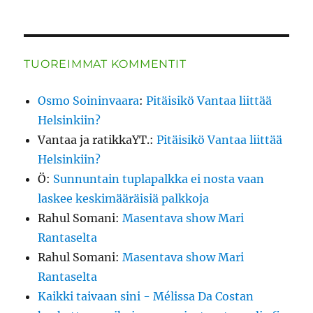
TUOREIMMAT KOMMENTIT
Osmo Soininvaara
:
Pitäisikö Vantaa liittää
Helsinkiin?
Vantaa ja ratikkaYT.
:
Pitäisikö Vantaa liittää
Helsinkiin?
Ö
:
Sunnuntain tuplapalkka ei nosta vaan
laskee keskimääräisiä palkkoja
Rahul Somani
:
Masentava show Mari
Rantaselta
Rahul Somani
:
Masentava show Mari
Rantaselta
Kaikki taivaan sini - Mélissa Da Costan