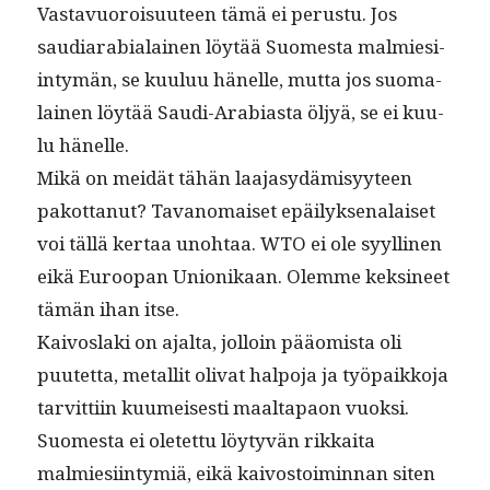
Vas­tavuoroisu­u­teen tämä ei perus­tu. Jos
saudi­ara­bi­alainen löytää Suomes­ta malmiesi­
in­tymän, se kuu­luu hänelle, mut­ta jos suo­ma­
lainen löytää Sau­di-Ara­bi­as­ta öljyä, se ei kuu­
lu hänelle.
Mikä on mei­dät tähän laa­jasy­dämisyy­teen
pakot­tanut? Tavanomaiset epäi­lyk­se­nalaiset
voi täl­lä ker­taa uno­htaa. WTO ei ole syylli­nen
eikä Euroopan Unionikaan. Olemme keksi­neet
tämän ihan itse.
Kaivosla­ki on ajal­ta, jol­loin pääomista oli
puutet­ta, met­al­lit oli­vat halpo­ja ja työ­paikko­ja
tarvit­ti­in kuumeis­es­ti maal­ta­paon vuok­si.
Suomes­ta ei oletet­tu löy­tyvän rikkai­ta
malmiesi­in­tymiä, eikä kaivos­toimin­nan siten