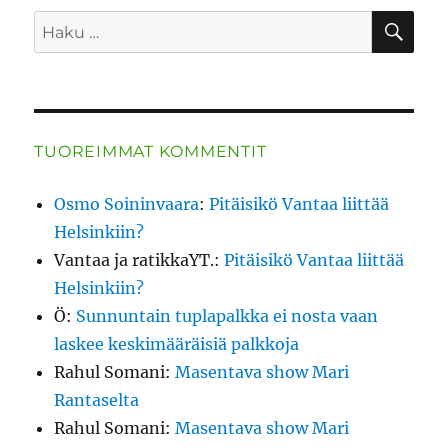
HA
Etsi:
TUOREIMMAT KOMMENTIT
Osmo Soininvaara
:
Pitäisikö Vantaa liittää
Helsinkiin?
Vantaa ja ratikkaYT.
:
Pitäisikö Vantaa liittää
Helsinkiin?
Ö
:
Sunnuntain tuplapalkka ei nosta vaan
laskee keskimääräisiä palkkoja
Rahul Somani
:
Masentava show Mari
Rantaselta
Rahul Somani
:
Masentava show Mari