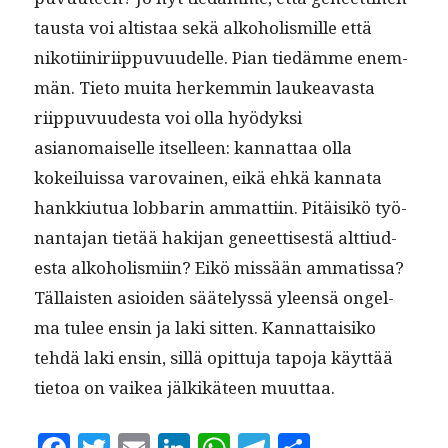
taus­ta voi altistaa sekä alko­holis­mille että
nikoti­iniri­ip­pu­vu­udelle. Pian tiedämme enem­
män. Tieto mui­ta herkem­min laukeavas­ta
riip­pu­vu­ud­es­ta voi olla hyödyk­si
asianomaiselle itselleen: kan­nat­taa olla
kokeiluis­sa varovainen, eikä ehkä kan­na­ta
han­kki­u­tua lob­barin ammat­ti­in. Pitäisikö työ­
nan­ta­jan tietää hak­i­jan geneet­tis­es­tä alt­tiud­
es­ta alko­holis­mi­in? Eikö mis­sään ammatissa?
Täl­lais­ten asioiden säätelyssä yleen­sä ongel­
ma tulee ensin ja laki sit­ten. Kan­nat­taisiko
tehdä laki ensin, sil­lä opit­tu­ja tapo­ja käyt­tää
tietoa on vaikea jälkikä­teen muuttaa.