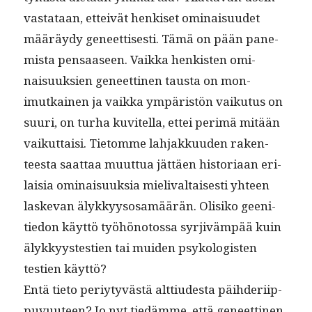
vas­tataan, etteivät henkiset omi­naisu­udet
määräy­dy geneet­tis­es­ti. Tämä on pään pane­
mista pen­saaseen. Vaik­ka henkisten omi­
naisuuk­sien geneet­ti­nen taus­ta on mon­
imutkainen ja vaik­ka ympäristön vaiku­tus on
suuri, on turha kuvitel­la, ettei per­imä mitään
vaikut­taisi. Tietomme lah­jakku­u­den rak­en­
teesta saat­taa muut­tua jät­täen his­to­ri­aan eri­
laisia omi­naisuuk­sia mieli­v­al­tais­es­ti yhteen
laske­van älykkyysosamäärän. Olisiko geen­i­
tiedon käyt­tö työhöno­to­ssa syr­jiväm­pää kuin
älykkyys­testien tai muiden psykol­o­gis­ten
testien käyttö?
Entä tieto periy­tyvästä alt­tiud­es­ta päi­hderi­ip­
pu­vu­u­teen? Jo nyt tiedämme, että geneet­ti­nen