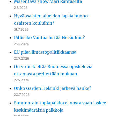
Masentava show Mari Rantaselta
2.8.2026
Hyväosaisten alueiden lapsia huono-
osaisten kouluihin?
31.7.2026
Pitäisikö Vantaa liittää Helsinkiin?
23.7.2026
EU pilaa ilmastopolitiikkaansa
22.7.2026
On virhe kieltää Suomessa opiskelevia
ottamasta perhettään mukaan.
22.7.2026
Onko Garden Helsinki järkevä hanke?
20.7.2026
Sunnuntain tuplapalkka ei nosta vaan laskee
keskimääräisiä palkkoja