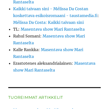
Rantaselta
Kaikki taivaan sini - Mélissa Da Costan
koskettava esikoisromaani - taustamedia.fi
:
Mélissa Da Costa: Kaikki taivaan sini
TL
:
Masentava show Mari Rantaselta
Rahul Somani
:
Masentava show Mari
Rantaselta
Kalle Rankka
:
Masentava show Mari
Rantaselta
Erastotenes aleksandrialainen
:
Masentava
show Mari Rantaselta
TUOREIMMAT ARTIKKELIT