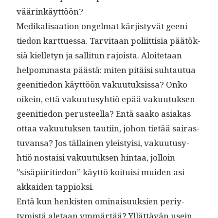
väärinkäyttöön?
Medikalisaa­tion ongel­mat kär­jistyvät geen­i­
tiedon karttues­sa. Tarvi­taan poli­it­tisia päätök­
siä kiel­letyn ja sal­li­tun rajoista. Aloite­taan
helpom­mas­ta päästä: miten pitäisi suh­tau­tua
geen­i­tiedon käyt­töön vaku­u­tuk­sis­sa? Onko
oikein, että vaku­u­tusy­htiö epää vaku­u­tuk­sen
geen­i­tiedon perus­teel­la? Entä saako asi­akas
ottaa vaku­u­tuk­sen tau­ti­in, johon tietää sairas­
tu­vansa? Jos täl­lainen yleisty­isi, vaku­u­tusy­
htiö nos­taisi vaku­u­tuk­sen hin­taa, jol­loin
”sisäpi­ir­i­tiedon” käyt­tö koi­tu­isi muiden asi­
akkaiden tappioksi.
Entä kun henkisten omi­naisuuk­sien periy­
tymistä ale­taan ymmärtää? Yllät­tävän usein