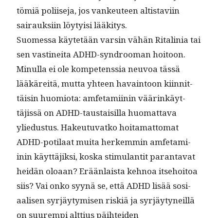
tömiä poli­ise­ja, jos vankeu­teen altistavi­in
sairauk­si­in löy­ty­isi lääkitys.
Suomes­sa käytetään varsin vähän Rital­inia tai
sen vastinei­ta ADHD-syn­d­rooman hoitoon.
Min­ul­la ei ole kom­pe­tenssia neu­voa tässä
lääkäre­itä, mut­ta yhteen havain­toon kiin­nit­
täisin huomio­ta: amfe­tami­inin väärinkäyt­
täjis­sä on ADHD-taus­taisil­la huo­mat­ta­va
yliedus­tus. Hakeu­tu­vatko hoita­mat­tomat
ADHD-poti­laat mui­ta herkem­min amfe­tami­
inin käyt­täjik­si, kos­ka stim­u­lan­tit paran­ta­vat
hei­dän oloaan? Erään­laista kehnoa itse­hoitoa
siis? Vai onko syynä se, että ADHD lisää sosi­
aalisen syr­jäy­tymisen riskiä ja syr­jäy­tyneil­lä
on suurem­pi alt­tius päi­htei­den