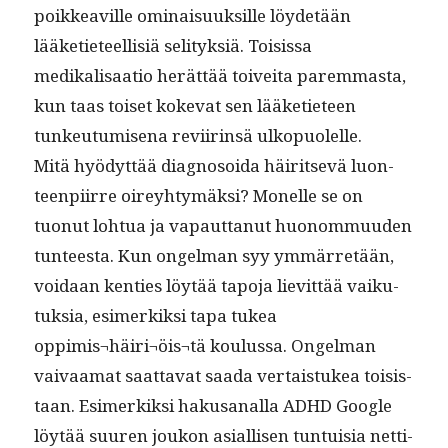
poikkeav­ille omi­naisuuk­sille löy­de­tään
lääketi­eteel­lisiä seli­tyk­siä. Toi­sis­sa
medikalisaa­tio herät­tää toivei­ta parem­mas­ta,
kun taas toiset koke­vat sen lääketi­eteen
tunkeu­tu­mise­na revi­irin­sä ulkopuolelle.
Mitä hyödyt­tää diag­nosoi­da häir­it­sevä luon­
teen­pi­irre oirey­htymäk­si? Mon­elle
se on
tuonut lohtua ja vapaut­tanut huonom­muu­den
tun­teesta. Kun ongel­man syy ymmär­retään,
voidaan ken­ties löytää tapo­ja lievit­tää vaiku­
tuk­sia, esimerkik­si tapa tukea
oppimis¬häiri¬öis¬tä koulus­sa. Ongel­man
vaivaa­mat saat­ta­vat saa­da ver­tais­tukea toi­sis­
taan. Esimerkik­si haku­sanal­la ADHD Google
löytää suuren joukon asial­lisen tun­tu­isia net­ti­