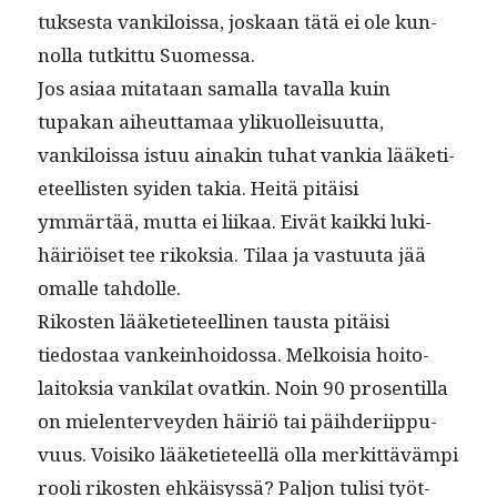
tuk­ses­ta vankilo­is­sa, joskaan tätä ei ole kun­
nol­la tutkit­tu Suomessa.
Jos asi­aa mitataan samal­la taval­la kuin
tupakan aiheut­ta­maa ylikuolleisu­ut­ta,
vankilo­is­sa istuu ainakin tuhat vankia lääketi­
eteel­lis­ten syi­den takia. Heitä pitäisi
ymmärtää, mut­ta ei liikaa. Eivät kaik­ki luk­i­
häir­iöiset tee rikok­sia. Tilaa ja vas­tu­u­ta jää
oma­lle tahdolle.
Rikosten lääketi­eteelli­nen taus­ta pitäisi
tiedostaa vankein­hoi­dos­sa. Melkoisia hoito­
laitok­sia vanki­lat ovatkin. Noin 90 pros­en­til­la
on mie­len­ter­vey­den häir­iö tai päi­hderi­ip­pu­
vu­us. Voisiko lääketi­eteel­lä olla merkit­tävämpi
rooli rikosten ehkäisyssä? Paljon tulisi työt­