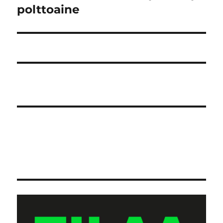
artikkeli:
polttoaine