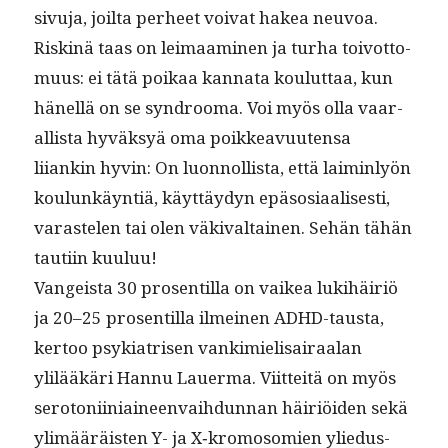
sivu­ja, joil­ta per­heet voivat hakea neuvoa.
Riskinä taas on leimaami­nen ja turha toiv­ot­to­
muus: ei tätä poikaa kan­na­ta koulut­taa, kun
hänel­lä on se syn­d­rooma. Voi myös olla vaar­
al­lista hyväksyä oma poikkeavuuten­sa
liiankin hyvin: On luon­nol­lista, että laimin­lyön
koulunkäyn­tiä, käyt­täy­dyn epä­sosi­aalis­es­ti,
varaste­len tai olen väki­val­tainen. Sehän tähän
tau­ti­in kuuluu!
Vangeista 30 pros­en­til­la on vaikea luk­i­häir­iö
ja 20–25 pros­en­til­la ilmeinen ADHD-taus­ta,
ker­too psyki­a­trisen vankimieli­sairaalan
ylilääkäri Han­nu Lauer­ma. Viit­teitä on myös
sero­toni­ini­aineen­vai­h­dun­nan häir­iöi­den sekä
ylimääräis­ten Y- ja X‑kromosomien yliedus­