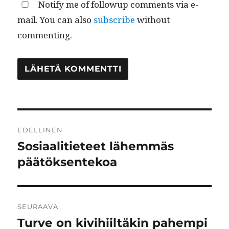
Notify me of followup comments via e-
mail. You can also
subscribe
without
commenting.
Artikkelien
EDELLINEN
selaus
Sosiaalitieteet lähemmäs
Edellinen
artikkeli:
päätöksentekoa
SEURAAVA
Turve on kivihiiltäkin pahempi
Seuraava