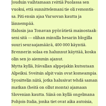
Jouduin vai­h­ta­maan reit­tiä Puo­las­sa sen
vuok­si, että sun­nit­tele­mani tie oli remon­tis­
sa. Piti ensin ajaa Varso­van kaut­ta ja
lännempää.
Halusin jaa Tona­van pyöräti­etä main­os­taak­
seni sitä — oli­han min­ul­la hesarin blogilla
suuri seu­raa­jamäärä, 400 000 käyntiä.
Bren­ner­in solaa en halun­nut käyt­tää, kos­ka
olin sen jo aiem­min ajanut.
Myt­ta kyl­lä, Itä­val­lan alppe­jakin kut­su­taan
Alpeik­si. Sveitsin alpit vain ovat komeampia.
Syosit­telin niitä, jot­ka halu­si­vat tehdä saman
matkan (heitä on ollut mon­ta) aja­maan
Sloven­ian kaut­ta. Siinä on kyl­lä ongel­mana
Pohjois-Italia, jon­ka tiet ovat aika autoisia,