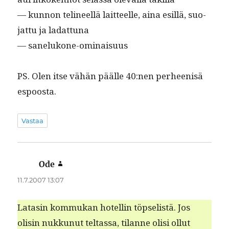
— kun­non telineel­lä lait­teelle, aina esil­lä, suo­
jat­tu ja ladattuna
— sanelukone-ominaisuus
PS. Olen itse vähän päälle 40:nen per­heenisä
espoosta.
Vastaa
Ode
sanoo:
11.7.2007 13:07
Latasin kom­mukan hotellin töpselistä. Jos
olisin nukkunut teltas­sa, tilanne olisi ollut