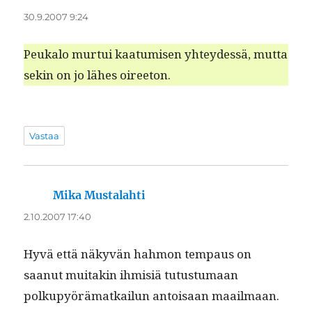
30.9.2007 9:24
Peuka­lo mur­tui kaa­tu­misen yhtey­dessä, mut­ta
sekin on jo läh­es oireeton.
Vastaa
Mika Mustalahti
sanoo:
2.10.2007 17:40
Hyvä että näkyvän hah­mon tem­paus on
saanut muitakin ihmisiä tutus­tu­maan
polkupyörä­matkailun antoisaan maail­maan.