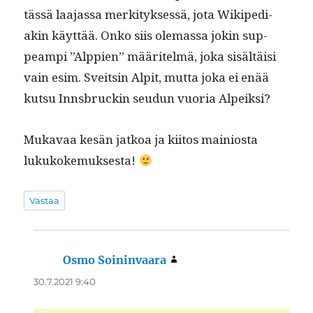
tässä laa­jas­sa merk­i­tyk­sessä, jota Wikipedi­
akin käyt­tää. Onko siis ole­mas­sa jokin sup­
peampi ”Alp­pi­en” määritelmä, joka sisältäisi
vain esim. Sveitsin Alpit, mut­ta joka ei enää
kut­su Inns­bruckin seudun vuo­ria Alpeiksi?
Mukavaa kesän jatkoa ja kiitos main­ios­ta
lukukokemuksesta!
Vastaa
Osmo Soininvaara
sanoo:
30.7.2021 9:40