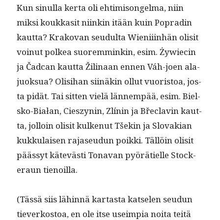
Kun sin­ul­la ker­ta oli ehtimisongel­ma, niin
mik­si koukk­a­sit niinkin itään kuin Popradin
kaut­ta? Krako­van seudul­ta Wieni­i­in­hän olisit
voin­ut polkea suorem­minkin, esim. Żywiecin
ja Čad­can kaut­ta Žili­naan ennen Váh-joen ala­
juok­sua? Olisi­han siinäkin ollut vuoris­toa, jos­
ta pidät. Tai sit­ten vielä län­nem­pää, esim. Biel­
sko-Białan, Cieszynin, Zlínin ja Bře­clavin kaut­
ta, jol­loin olisit kulkenut Tšekin ja Slo­va­kian
kukku­laisen rajaseudun poik­ki. Täl­löin olisit
päässyt kätevästi Tona­van pyörätielle Stock­
er­aun tienoilla.
(Tässä siis lähin­nä kar­tas­ta kat­se­len seudun
tiev­erkos­toa, en ole itse useimpia noi­ta teitä