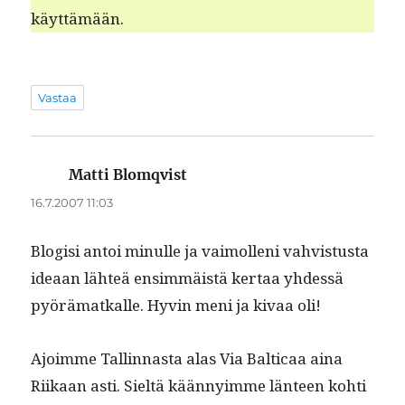
käyttämään.
Vastaa
Matti Blomqvist
sanoo:
16.7.2007 11:03
Blo­gisi antoi min­ulle ja vaimol­leni vahvis­tus­ta
ideaan lähteä ensim­mäistä ker­taa yhdessä
pyörä­matkalle. Hyvin meni ja kivaa oli!
Ajoimme Tallinnas­ta alas Via Balti­caa aina
Riikaan asti. Sieltä kään­ny­imme län­teen kohti