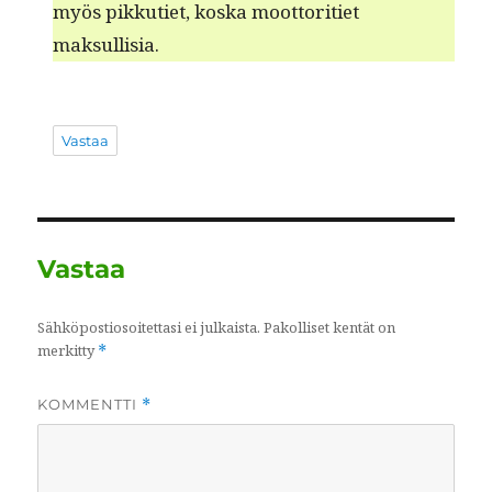
myös pikku­ti­et, kos­ka moot­tori­ti­et
maksullisia.
Vastaa
Vastaa
Sähköpostiosoitettasi ei julkaista.
Pakolliset kentät on
merkitty
*
KOMMENTTI
*