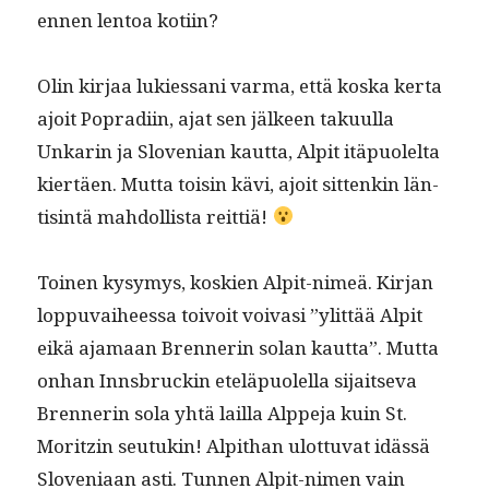
ennen lentoa kotiin?
Olin kir­jaa lukies­sani var­ma, että kos­ka ker­ta
ajoit Popradi­in, ajat sen jäl­keen taku­ul­la
Unkarin ja Sloven­ian kaut­ta, Alpit itäpuolelta
kiertäen. Mut­ta toisin kävi, ajoit sit­tenkin län­
tis­in­tä mah­dol­lista reittiä!
Toinen kysymys, koskien Alpit-nimeä. Kir­jan
lop­pu­vai­heessa toivoit voivasi ”ylit­tää Alpit
eikä aja­maan Bren­ner­in solan kaut­ta”. Mut­ta
onhan Inns­bruckin eteläpuolel­la sijait­se­va
Bren­ner­in sola yhtä lail­la Alppe­ja kuin St.
Moritzin seu­tukin! Alp­i­than ulot­tuvat idässä
Slove­ni­aan asti. Tun­nen Alpit-nimen vain