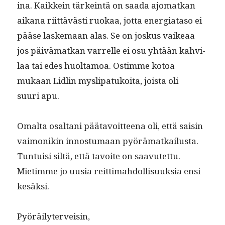
ina. Kaikkein tärkein­tä on saa­da ajo­matkan
aikana riit­tävästi ruokaa, jot­ta ener­giata­so ei
pääse laske­maan alas. Se on joskus vaikeaa
jos päivä­matkan var­relle ei osu yhtään kahvi­
laa tai edes huolta­moa. Ostimme kotoa
mukaan Lidlin mys­li­patukoi­ta, joista oli
suuri apu.
Oma­l­ta osaltani pää­tavoit­teena oli, että saisin
vai­monikin innos­tu­maan pyörä­matkailus­ta.
Tun­tu­isi siltä, että tavoite on saavutet­tu.
Mietimme jo uusia reit­timah­dol­lisuuk­sia ensi
kesäksi.
Pyöräi­lyter­veisin,