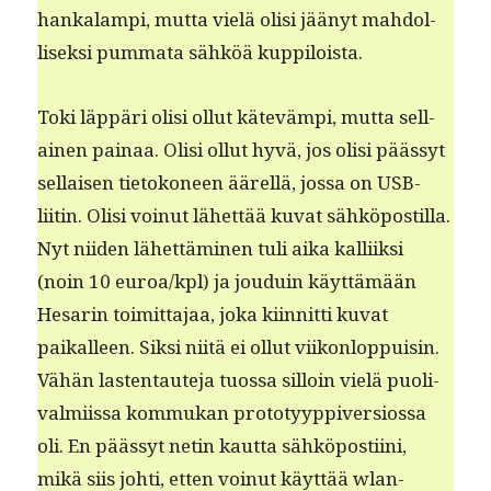
han­kalampi, mut­ta vielä olisi jäänyt mah­dol­
lisek­si pum­ma­ta sähköä kuppiloista.
Toki läp­päri olisi ollut kätevämpi, mut­ta sel­l­
ainen painaa. Olisi ollut hyvä, jos olisi päässyt
sel­l­aisen tietokoneen äärel­lä, jos­sa on USB-
liitin. Olisi voin­ut lähet­tää kuvat sähkö­pos­til­la.
Nyt niiden lähet­tämi­nen tuli aika kalli­ik­si
(noin 10 euroa/kpl) ja jouduin käyt­tämään
Hesarin toimit­ta­jaa, joka kiin­nit­ti kuvat
paikalleen. Sik­si niitä ei ollut viikon­lop­puisin.
Vähän las­ten­taute­ja tuos­sa sil­loin vielä puo­li­
valmi­is­sa kom­mukan pro­to­tyyp­piver­sios­sa
oli. En päässyt netin kaut­ta sähkö­posti­i­ni,
mikä siis johti, etten voin­ut käyt­tää wlan-