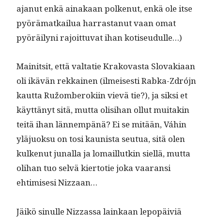
ajanut enkä ainakaan polkenut, enkä ole itse
pyörä­matkailua har­ras­tanut vaan omat
pyöräi­lyni rajoit­tuvat ihan kotiseudulle…)
Mainit­sit, että val­tatie Krako­vas­ta Slo­va­ki­aan
oli ikävän rekkainen (ilmeis­es­ti Rab­ka-Zdrójn
kaut­ta Ružomberoki­in vievä tie?), ja sik­si et
käyt­tänyt sitä, mut­ta olisi­han ollut muitakin
teitä ihan län­nem­pänä? Ei se mitään, Váhin
yläjuok­su on tosi kau­nista seu­tua, sitä olen
kulkenut junal­la ja lomail­lutkin siel­lä, mut­ta
oli­han tuo selvä kier­totie joka vaaran­si
ehtimis­esi Nizzaan…
Jäikö sin­ulle Niz­zas­sa lainkaan lep­opäiviä