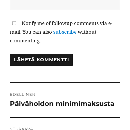
Notify me of followup comments via e-
mail. You can also
subscribe
without
commenting.
Artikkelien
EDELLINEN
selaus
Päivähoidon minimimaksusta
Edellinen
artikkeli:
SEURAAVA