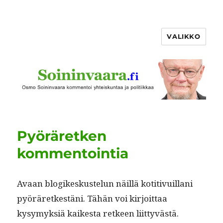
VALIKKO
Pyöräretken
kommentointia
Avaan blogikeskustelun näil­lä koti­tivuil­lani
pyöräretkestäni. Tähän voi kir­joit­taa
kysymyk­siä kaikesta ret­keen liit­tyvästä.