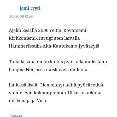
jami ryyti
sanoo:
31.3.2008 12:58
Ajelin kesäl­lä 2006 reitin: Rovanie­mi-
Kirkkonie­mi-Hur­tigruten laival­la
Hammerfestiin-Alta-Kautokeino-Jyväskylä.
Tänä kesänä on tarkoi­tus pyöräil­lä uud­estaan
Pohjois-Nor­jas­sa naiskaveri mukana.
Linkissä lisää. Olen tehnyt näitä pyöräretk­iä
vai­htelevin kokoon­pain­oin 16 kesän aikana
ml. Venäjä ja Viro.
Vastaa