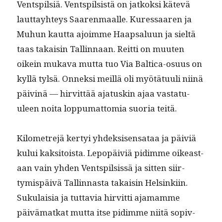
Ventspilsiä. Ventspilsistä on jatkok­si kätevä
laut­tay­hteys Saaren­maalle. Kures­saaren ja
Muhun kaut­ta ajoimme Haap­salu­un ja sieltä
taas takaisin Tallinnaan. Reit­ti on muuten
oikein muka­va mut­ta tuo Via Balti­ca-osu­us on
kyl­lä tyl­sä. Onnek­si meil­lä oli myötä­tu­uli niinä
päiv­inä — hirvit­tää aja­tuskin ajaa vas­tatu­
uleen noi­ta lop­pumat­to­mia suo­ria teitä.
Kilo­me­tre­jä ker­tyi yhdek­sisen­sa­taa ja päiviä
kului kak­si­toista. Lep­opäiviä pidimme oikeas­t­
aan vain yhden Ventspilsis­sä ja sit­ten siir­
tymis­päivä Tallinnas­ta takaisin Helsinki­in.
Suku­laisia ja tut­tavia hirvit­ti aja­mamme
päivä­matkat mut­ta itse pidimme niitä sopiv­