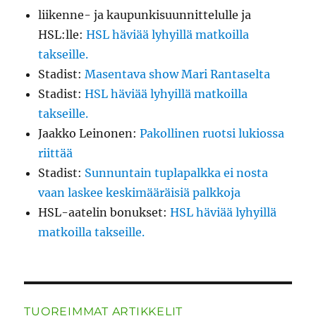
liikenne- ja kaupunkisuunnittelulle ja
HSL:lle
:
HSL häviää lyhyillä matkoilla
takseille.
Stadist
:
Masentava show Mari Rantaselta
Stadist
:
HSL häviää lyhyillä matkoilla
takseille.
Jaakko Leinonen
:
Pakollinen ruotsi lukiossa
riittää
Stadist
:
Sunnuntain tuplapalkka ei nosta
vaan laskee keskimääräisiä palkkoja
HSL-aatelin bonukset
:
HSL häviää lyhyillä
matkoilla takseille.
TUOREIMMAT ARTIKKELIT