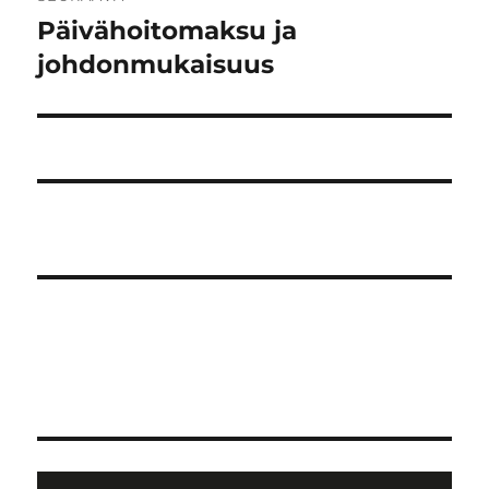
Päivähoitomaksu ja
Seuraava
artikkeli:
johdonmukaisuus