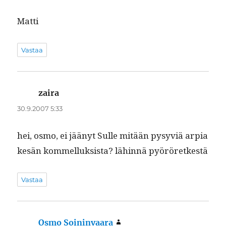
Mat­ti
Vastaa
zaira
sanoo:
30.9.2007 5:33
hei, osmo, ei jäänyt Sulle mitään pysyviä arpia
kesän kom­mel­luk­sista? lähin­nä pyöröretkestä
Vastaa
Osmo Soininvaara
sanoo: