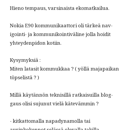
Hieno tem­paus, varsi­naista ekomatkailua.
Nokia E90 kom­mu­nikaat­tori oli tärkeä nav­
igoin­ti- ja kom­mu­nikoin­tivä­line jol­la hoid­it
yhtey­den­pidon kotiin.
Kysymyk­siä :
Miten lat­a­sit kom­mukkaa ? ( yöl­lä majapaikan
töpselistä ? )
Mil­lä käytän­nön teknisil­lä ratkaisuil­la blog­
gaus olisi sujunut vielä kätevämmin ?
- kitkat­toma­l­la napa­dy­namol­la tai
aurinko­ken­not selässä ole­val­la takilla