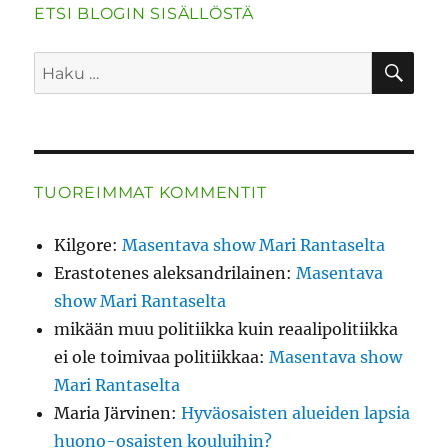
ETSI BLOGIN SISÄLLÖSTÄ
HA
Etsi:
TUOREIMMAT KOMMENTIT
Kilgore
:
Masentava show Mari Rantaselta
Erastotenes aleksandrilainen
:
Masentava
show Mari Rantaselta
mikään muu politiikka kuin reaalipolitiikka
ei ole toimivaa politiikkaa
:
Masentava show
Mari Rantaselta
Maria Järvinen
:
Hyväosaisten alueiden lapsia
huono-osaisten kouluihin?