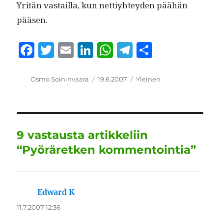
Yritän vas­tail­la, kun net­tiy­htey­den päähän
pääsen.
F
T
E
Li
W
T
S
a
w
m
n
h
el
h
c
it
ai
k
at
e
a
Kirjoittaja
Julkaistu
Kategoriat
Osmo Soininvaara
19.6.2007
Yleinen
e
te
l
e
s
g
re
b
r
d
A
r
o
I
p
a
9 vastausta artikkeliin
o
n
p
m
“Pyöräretken kommentointia”
k
Edward K
sanoo:
11.7.2007 12:36