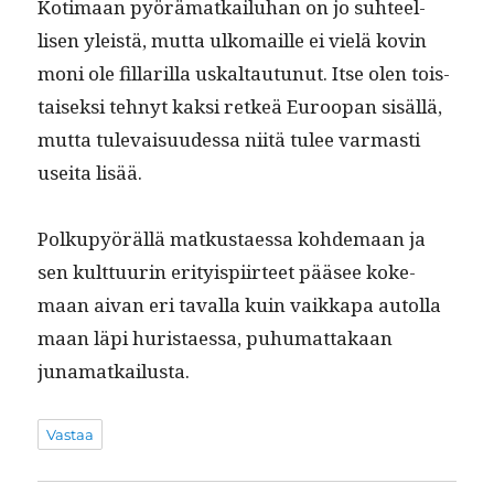
Koti­maan pyörä­matkailuhan on jo suh­teel­
lisen yleistä, mut­ta ulko­maille ei vielä kovin
moni ole fil­lar­il­la uskaltau­tunut. Itse olen tois­
taisek­si tehnyt kak­si retkeä Euroopan sisäl­lä,
mut­ta tule­vaisu­udessa niitä tulee var­masti
usei­ta lisää.
Polkupyöräl­lä matkus­taes­sa kohde­maan ja
sen kult­tuurin eri­ty­ispi­ir­teet pääsee koke­
maan aivan eri taval­la kuin vaikka­pa autol­la
maan läpi huris­taes­sa, puhu­mat­takaan
junamatkailusta.
Vastaa