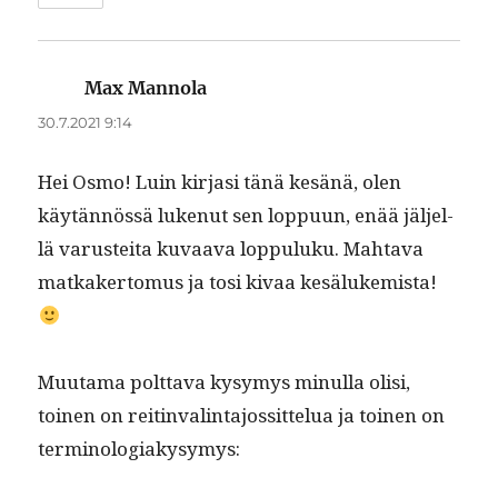
Max Mannola
sanoo:
30.7.2021 9:14
Hei Osmo! Luin kir­jasi tänä kesänä, olen
käytän­nössä lukenut sen lop­pu­un, enää jäl­jel­
lä varustei­ta kuvaa­va lop­pu­luku. Mah­ta­va
matkak­er­to­mus ja tosi kivaa kesälukemista!
Muu­ta­ma polt­ta­va kysymys min­ul­la olisi,
toinen on reit­in­val­in­ta­jos­sit­telua ja toinen on
terminologiakysymys: